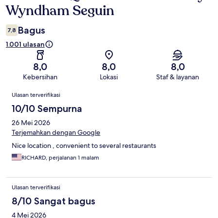
Wyndham Seguin
Bagus
7,8
1.001 ulasan
8,0
8,0
8,0
Kebersihan
Lokasi
Staf & layanan
Ulasan
Ulasan terverifikasi
10/10 Sempurna
26 Mei 2026
Terjemahkan dengan Google
Nice location , convenient to several restaurants
RICHARD, perjalanan 1 malam
Ulasan terverifikasi
8/10 Sangat bagus
4 Mei 2026