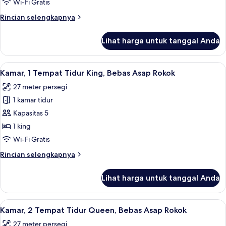
Wi-Fi Gratis
Rincian
Rincian selengkapnya
lebih
lanjut
Lihat harga untuk tanggal Anda
untuk
Kamar
Lihat
Kamar, 1 Tempat Tidur King, Bebas Asap
5
Kamar, 1 Tempat Tidur King, Bebas Asap Rokok
semua
27 meter persegi
foto
1 kamar tidur
untuk
Kamar,
Kapasitas 5
1
1 king
Tempat
Wi-Fi Gratis
Tidur
Rincian
Rincian selengkapnya
King,
lebih
Bebas
lanjut
Lihat harga untuk tanggal Anda
untuk
Asap
Kamar,
Rokok
1
Lihat
Kamar, 2 Tempat Tidur Queen, Bebas As
3
Tempat
Kamar, 2 Tempat Tidur Queen, Bebas Asap Rokok
semua
Tidur
27 meter persegi