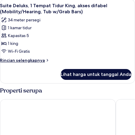
Lihat
Seprai premium, meja kerja, tirai keda
(Deluxe)
2
1
Suite Deluks, 1 Tempat Tidur King, akses difabel
semua
Tempat
(Mobility/Hearing, Tub w/Grab Bars)
Tidur
foto
34 meter persegi
King,
untuk
Bebas
1 kamar tidur
Suite
Asap
Kapasitas 5
Deluks,
Rokok
(Deluxe)
1
1 king
Tempat
Wi-Fi Gratis
Tidur
Rincian
Rincian selengkapnya
King,
lebih
akses
lanjut
Lihat harga untuk tanggal Anda
untuk
difabel
Suite
(Mobility/Hearing,
Deluks,
Properti serupa
Tub
1
Tempat
w/Grab
Comfort Inn & Suites Seguin
TownePla
Tidur
Bars)
King,
akses
difabel
(Mobility/Hearing,
Tub