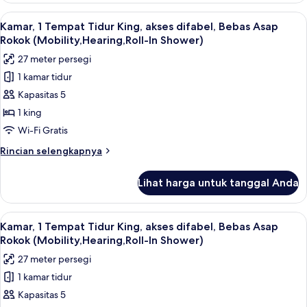
Asap
Deluks,
Lihat
Kamar, 1 Tempat Tidur King, akses difa
Rokok
3
1
Kamar, 1 Tempat Tidur King, akses difabel, Bebas Asap
semua
Tempat
Rokok (Mobility,Hearing,Roll-In Shower)
Tidur
foto
27 meter persegi
King,
untuk
Bebas
1 kamar tidur
Kamar,
Asap
Kapasitas 5
1
Rokok
Tempat
1 king
Tidur
Wi-Fi Gratis
King,
Rincian
Rincian selengkapnya
akses
lebih
difabel,
lanjut
Lihat harga untuk tanggal Anda
untuk
Bebas
Kamar,
Asap
1
Lihat
Kamar, 1 Tempat Tidur King, akses difa
Rokok
3
Tempat
Kamar, 1 Tempat Tidur King, akses difabel, Bebas Asap
semua
Tidur
(Mobility,Hearing,Roll-
Rokok (Mobility,Hearing,Roll-In Shower)
King,
foto
In
27 meter persegi
akses
untuk
Shower)
difabel,
1 kamar tidur
Kamar,
Bebas
Kapasitas 5
1
Asap