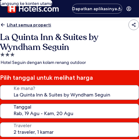
Langsung ke konten utama
Dapatkan aplikasinya
Lihat semua properti
La Quinta Inn & Suites by
Wyndham Seguin
Properti
bintang
Hotel Seguin dengan kolam renang outdoor
3.0
Pilih tanggal untuk melihat harga
Ke mana?
Tanggal
Traveler