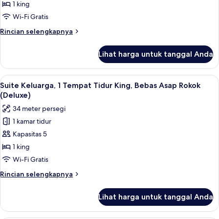
Rokok
Tempat
1 king
(Mobility,Hearing,Roll-
Tidur
Wi-Fi Gratis
In
King,
Shower)
Rincian
Rincian selengkapnya
akses
lebih
difabel,
lanjut
Lihat harga untuk tanggal Anda
untuk
Bebas
Kamar,
Asap
1
Lihat
Suite Keluarga, 1 Tempat Tidur King, B
Rokok
4
Tempat
Suite Keluarga, 1 Tempat Tidur King, Bebas Asap Rokok
semua
Tidur
(Mobility,Hearing,Roll-
(Deluxe)
King,
foto
In
34 meter persegi
akses
untuk
Shower)
difabel,
1 kamar tidur
Suite
Bebas
Kapasitas 5
Keluarga,
Asap
Rokok
1
1 king
(Mobility,Hearing,Roll-
Tempat
Wi-Fi Gratis
In
Tidur
Shower)
Rincian
Rincian selengkapnya
King,
lebih
Bebas
lanjut
Lihat harga untuk tanggal Anda
untuk
Asap
Suite
Rokok
Keluarga,