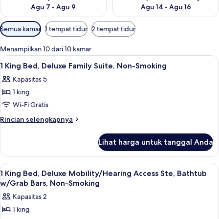
Agu 7 - Agu 9
Agu 14 - Agu 16
Filter
Semua kamar
1 tempat tidur
2 tempat tidur
tersedia
untuk
Menampilkan 10 dari 10 kamar
kamar
Lihat
Seprai premium, meja kerja, tirai keda
2
1 King Bed, Deluxe Family Suite, Non-Smoking
semua
Kapasitas 5
foto
1 king
untuk
1
Wi-Fi Gratis
King
Rincian
Rincian selengkapnya
Bed,
lebih
lanjut
Deluxe
Lihat harga untuk tanggal Anda
untuk
Family
1
Suite,
King
Lihat
Area keluarga | TV layar datar dan fil
1
Non-
Bed,
1 King Bed, Deluxe Mobility/Hearing Access Ste, Bathtub
semua
Deluxe
Smoking
w/Grab Bars, Non-Smoking
Family
foto
Kapasitas 2
Suite,
untuk
Non-
1 king
1
Smoking