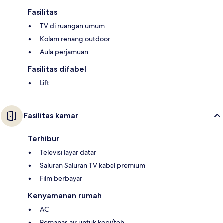
Fasilitas
TV di ruangan umum
Kolam renang outdoor
Aula perjamuan
Fasilitas difabel
Lift
Fasilitas kamar
Terhibur
Televisi layar datar
Saluran Saluran TV kabel premium
Film berbayar
Kenyamanan rumah
AC
Pemanas air untuk kopi/teh