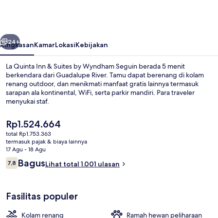
Inn
&
Suites
belumnya
Berikutnya
by
24+
Ringkasan
Kamar
Lokasi
Kebijakan
Wyndham
La Quinta Inn & Suites by Wyndham Seguin berada 5 menit
Seguin
berkendara dari Guadalupe River. Tamu dapat berenang di kolam
renang outdoor, dan menikmati manfaat gratis lainnya termasuk
sarapan ala kontinental, WiFi, serta parkir mandiri. Para traveler
menyukai staf.
Harga
Rp1.524.664
saat
total Rp1.753.363
ini
termasuk pajak & biaya lainnya
Suite Keluarga, 1 Tempat Tidur King, B
Rp1.524.664
17 Agu - 18 Agu
Ulasan
Bagus
7,8
Lihat total 1.001 ulasan
7,8 dari 10
Fasilitas populer
Kolam renang
Ramah hewan peliharaan