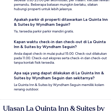
sebesar USD 25.00 per akomodasi, per malam. Kecuali hewan
pemandu. Beberapa batasan mungkin berlaku, silakan
hubungi properti untuk lebih jelasnya.
Apakah parkir di properti ditawarkan La Quinta Inn
& Suites by Wyndham Seguin?
Ya, tersedia parkir parkir mandiri gratis.
Kapan waktu check-in dan check-out di La Quinta
Inn & Suites by Wyndham Seguin?
Anda dapat check-in mulai pukul 15.00. Check-out dilakukan
pada 11.00. Check-out ekspres serta check-in dan check-out
tanpa kontak fisik tersedia.
Apa saja yang dapat dilakukan di La Quinta Inn &
Suites by Wyndham Seguin dan sekitarnya?
La Quinta Inn & Suites by Wyndham Seguin memiliki kolam
renang outdoor.
Ulasan La Quinta Inn & Suites by
Ulasan