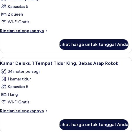
King,
foto
Bebas
Kapasitas 5
untuk
Asap
Kamar,
2 queen
Rokok
2
Wi-Fi Gratis
Tempat
Rincian
Rincian selengkapnya
Tidur
lebih
Queen,
lanjut
Lihat harga untuk tanggal Anda
untuk
Bebas
Kamar,
Asap
2
Lihat
Seprai premium, meja kerja, tirai keda
Rokok
4
Tempat
Kamar Deluks, 1 Tempat Tidur King, Bebas Asap Rokok
semua
Tidur
34 meter persegi
Queen,
foto
Bebas
1 kamar tidur
untuk
Asap
Kamar
Kapasitas 5
Rokok
Deluks,
1 king
1
Wi-Fi Gratis
Tempat
Rincian
Rincian selengkapnya
Tidur
lebih
King,
lanjut
Lihat harga untuk tanggal Anda
untuk
Bebas
Kamar