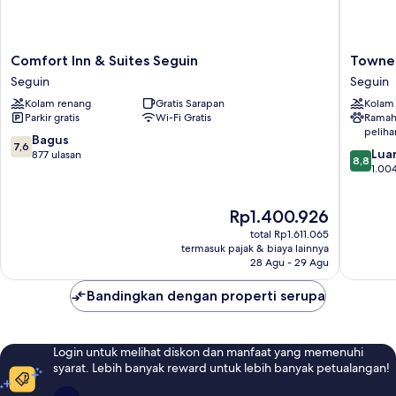
w/Grab
Bars)
Comfort
TownePl
Comfort Inn & Suites Seguin
TowneP
Inn
Suites
Seguin
Seguin
&
by
Kolam renang
Gratis Sarapan
Kolam
Suites
Marriott
Parkir gratis
Wi-Fi Gratis
Ramah
Seguin
Seguin
peliha
Seguin
Seguin
7.6
Bagus
7,6
8.8
Luar
dari
877 ulasan
8,8
dari
1.004
10,
10,
Bagus,
Luar
877
Harga
Rp1.400.926
Biasa,
ulasan
sekarang
1.004
total Rp1.611.065
Rp1.400.926
ulasan
termasuk pajak & biaya lainnya
28 Agu - 29 Agu
Bandingkan dengan properti serupa
Login untuk melihat diskon dan manfaat yang memenuhi
syarat. Lebih banyak reward untuk lebih banyak petualangan!