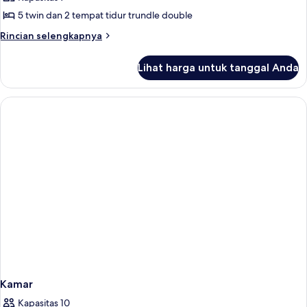
2
5 twin dan 2 tempat tidur trundle double
kamar
Rincian
Rincian selengkapnya
tidur
lebih
(Alcove,
lanjut
Lihat harga untuk tanggal Anda
untuk
for
Apartemen,
7)
2
kamar
tidur
(Alcove,
for
7)
Kamar
Kapasitas 10