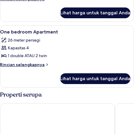
lebih
lanjut
Lihat harga untuk tanggal Anda
untuk
Kamar
Lihat
Area keluarga | Televisi 40-inci dengan
3
One bedroom Apartment
semua
26 meter persegi
foto
Kapasitas 4
untuk
One
1 double ATAU 2 twin
bedroom
Rincian
Rincian selengkapnya
Apartment
lebih
lanjut
Lihat harga untuk tanggal Anda
untuk
One
bedroom
Properti serupa
Apartment
Pierre & Vacances Résidence Les Platanes
Garden &