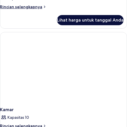
Rincian
Rincian selengkapnya
lebih
lanjut
Lihat harga untuk tanggal Anda
untuk
Kamar
Kamar
Kapasitas 10
Rincian
Rincian selengkapnya