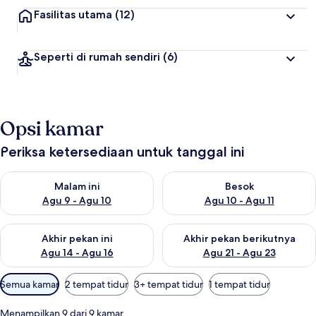
Fasilitas utama
(12)
Seperti di rumah sendiri
(6)
Opsi kamar
Periksa ketersediaan untuk tanggal ini
Periksa ketersediaan untuk malam ini Agu 9 - Agu 10
Periksa ketersediaan untuk be
Malam ini
Besok
Agu 9 - Agu 10
Agu 10 - Agu 11
Periksa ketersediaan untuk akhir pekan ini Agu 14 - Agu 16
Periksa ketersediaan untuk ak
Akhir pekan ini
Akhir pekan berikutnya
Agu 14 - Agu 16
Agu 21 - Agu 23
Filter
Semua kamar
2 tempat tidur
3+ tempat tidur
1 tempat tidur
tersedia
untuk
Menampilkan 9 dari 9 kamar