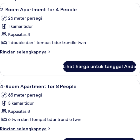
kamar
Lihat
Televisi 40-inci dengan saluran TV digi
1
2-Room Apartment for 4 People
semua
26 meter persegi
foto
1 kamar tidur
untuk
2-
Kapasitas 4
Room
1 double dan 1 tempat tidur trundle twin
Apartment
Rincian
Rincian selengkapnya
for
lebih
4
lanjut
Lihat harga untuk tanggal Anda
untuk
People
2-
Room
Lihat
Televisi 40-inci dengan saluran TV digi
1
Apartment
4-Room Apartment for 8 People
semua
for
65 meter persegi
4
foto
People
3 kamar tidur
untuk
4-
Kapasitas 8
Room
6 twin dan 1 tempat tidur trundle twin
Apartment
Rincian
Rincian selengkapnya
for
lebih
lanjut