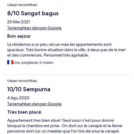
Ulasan terverifikasi
8/10 Sangat bagus
25 Mei 2021
Terjemahkan dengan Google
Bon sejour
La résidence a un peu vécue mais les appartements sont
spacieux. Très bonne situation dans la ville, à deux pas de la mer
et des commerces. Personnel très agréable.
Line, perjalanan 2 malam
Ulasan terverifikasi
10/10 Sempurna
4 Agu 2020
Terjemahkan dengan Google
Très bien placé
Appartement tres bien situé ! Seul souci c'est pour dormir
lorsque la chambre est prise. On dort sur le canapé et la 4eme
personne dort sur un matelas que l'on tire de sous le canapé.