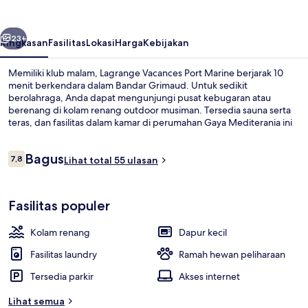
Marine
belumnya
Berikutnya
23+
Ringkasan
Fasilitas
Lokasi
Harga
Kebijakan
Memiliki klub malam, Lagrange Vacances Port Marine berjarak 10
menit berkendara dalam Bandar Grimaud. Untuk sedikit
berolahraga, Anda dapat mengunjungi pusat kebugaran atau
berenang di kolam renang outdoor musiman. Tersedia sauna serta
teras, dan fasilitas dalam kamar di perumahan Gaya Mediterania ini
meliputi kulkas dan microwave.
Ulasan
Bagus
7,8
Lihat total 55 ulasan
7,8 dari 10
Ruang duduk lobi
Fasilitas populer
Kolam renang
Dapur kecil
Fasilitas laundry
Ramah hewan peliharaan
Tersedia parkir
Akses internet
Lihat semua