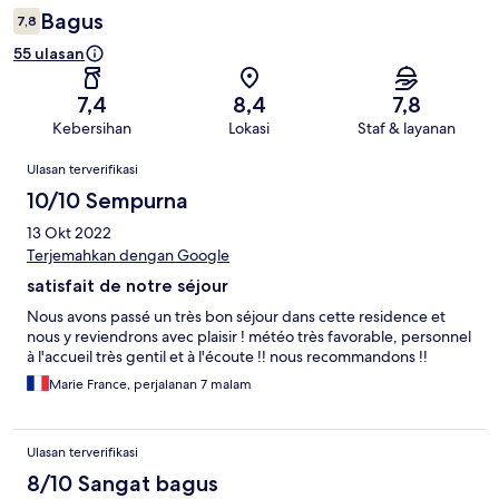
Bagus
7,8
55 ulasan
7,4
8,4
7,8
Kebersihan
Lokasi
Staf & layanan
Ulasan
Ulasan terverifikasi
10/10 Sempurna
13 Okt 2022
Terjemahkan dengan Google
satisfait de notre séjour
Nous avons passé un très bon séjour dans cette residence et
nous y reviendrons avec plaisir ! météo très favorable, personnel
à l'accueil très gentil et à l'écoute !! nous recommandons !!
Marie France, perjalanan 7 malam
Ulasan terverifikasi
8/10 Sangat bagus