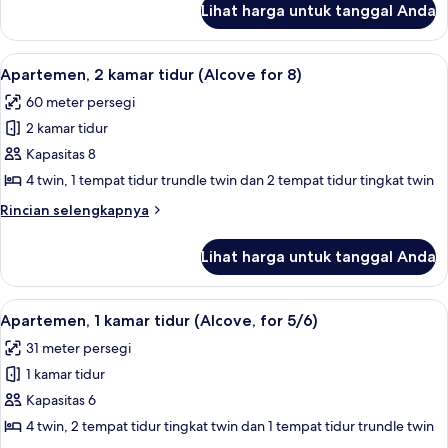
8
Lihat harga untuk tanggal Anda
untuk
People
4-
Room
Lihat
Televisi 40-inci dengan saluran TV digi
1
Apartment
Apartemen, 2 kamar tidur (Alcove for 8)
semua
for
60 meter persegi
8
foto
People
2 kamar tidur
untuk
Apartemen,
Kapasitas 8
2
4 twin, 1 tempat tidur trundle twin dan 2 tempat tidur tingkat twin
kamar
Rincian
Rincian selengkapnya
tidur
lebih
(Alcove
lanjut
Lihat harga untuk tanggal Anda
untuk
for
Apartemen,
8)
2
Lihat
Televisi 40-inci dengan saluran TV digi
1
kamar
Apartemen, 1 kamar tidur (Alcove, for 5/6)
semua
tidur
31 meter persegi
(Alcove
foto
for
1 kamar tidur
untuk
8)
Apartemen,
Kapasitas 6
1
4 twin, 2 tempat tidur tingkat twin dan 1 tempat tidur trundle twin
kamar