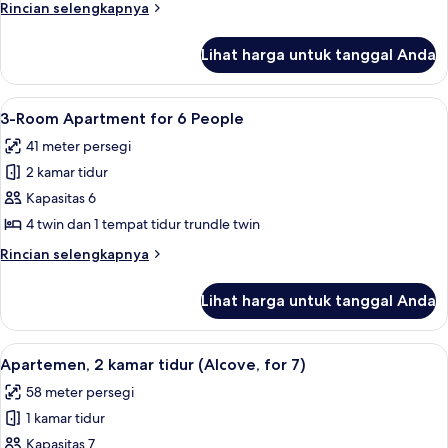
Rincian
Rincian selengkapnya
tidur
lebih
(Alcove,
lanjut
Lihat harga untuk tanggal Anda
untuk
for
Apartemen,
5/6)
1
Lihat
Televisi 40-inci dengan saluran TV digi
1
kamar
3-Room Apartment for 6 People
semua
tidur
41 meter persegi
(Alcove,
foto
for
2 kamar tidur
untuk
5/6)
3-
Kapasitas 6
Room
4 twin dan 1 tempat tidur trundle twin
Apartment
Rincian
Rincian selengkapnya
for
lebih
6
lanjut
Lihat harga untuk tanggal Anda
untuk
People
3-
Room
Lihat
Televisi 40-inci dengan saluran TV digi
1
Apartment
Apartemen, 2 kamar tidur (Alcove, for 7)
semua
for
58 meter persegi
6
foto
People
1 kamar tidur
untuk
Apartemen,
Kapasitas 7