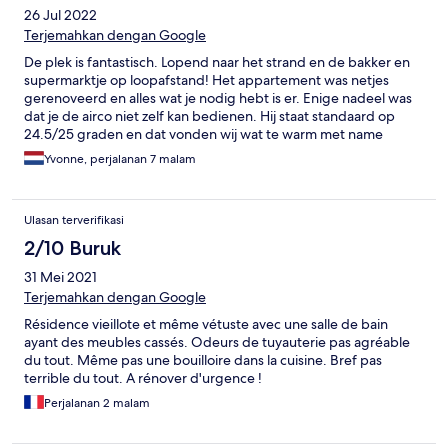
26 Jul 2022
Terjemahkan dengan Google
De plek is fantastisch. Lopend naar het strand en de bakker en
supermarktje op loopafstand! Het appartement was netjes
gerenoveerd en alles wat je nodig hebt is er. Enige nadeel was
dat je de airco niet zelf kan bedienen. Hij staat standaard op
24.5/25 graden en dat vonden wij wat te warm met name
s’nachts. Verder een heel fijn verblijf gehad.
Yvonne, perjalanan 7 malam
Ulasan terverifikasi
2/10 Buruk
31 Mei 2021
Terjemahkan dengan Google
Résidence vieillote et même vétuste avec une salle de bain
ayant des meubles cassés. Odeurs de tuyauterie pas agréable
du tout. Même pas une bouilloire dans la cuisine. Bref pas
terrible du tout. A rénover d'urgence !
Perjalanan 2 malam