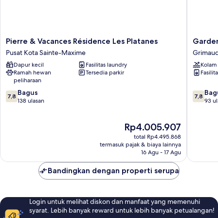
Pierre
Garden
Pierre & Vacances Résidence Les Platanes
Garden
&
&
Pusat Kota Sainte-Maxime
Grimau
Vacances
City
Dapur kecil
Fasilitas laundry
Kolam
Résidence
Les
Ramah hewan
Tersedia parkir
Fasilit
Les
Bastides
peliharaan
Platanes
de
7.8
7.8
Pusat
Bagus
Grimau
Bag
7,8
7,8
dari
dari
Kota
138 ulasan
Grimau
93 u
10,
10,
Sainte-
Bagus,
Bagus,
Maxime
Harga
Rp4.005.907
138
93
sekarang
ulasan
ulasan
total Rp4.495.868
Rp4.005.907
termasuk pajak & biaya lainnya
16 Agu - 17 Agu
Bandingkan dengan properti serupa
Login untuk melihat diskon dan manfaat yang memenuhi
syarat. Lebih banyak reward untuk lebih banyak petualangan!