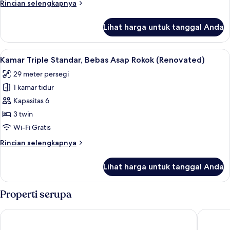
Rincian
Rincian selengkapnya
Asap
lebih
Rokok
lanjut
Lihat harga untuk tanggal Anda
untuk
(Renovated)
Kamar
Twin
Lihat
Kamar Triple Standar, Bebas Asap Rokok
4
Standar,
Kamar Triple Standar, Bebas Asap Rokok (Renovated)
semua
Bebas
29 meter persegi
Asap
foto
Rokok
1 kamar tidur
untuk
(Renovated)
Kamar
Kapasitas 6
Triple
3 twin
Standar,
Wi-Fi Gratis
Bebas
Rincian
Rincian selengkapnya
Asap
lebih
Rokok
lanjut
Lihat harga untuk tanggal Anda
untuk
(Renovated)
Kamar
Triple
Properti serupa
Standar,
Bebas
Sotetsu Grand Fresa Tokyo - Bay Ariake
Hotel Vi
Asap
Rokok