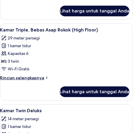
Rokok
lebih
(High
lanjut
Lihat harga untuk tanggal Anda
untuk
Floor,
Kamar
21
Double
Lihat
Kamar Triple, Bebas Asap Rokok (High Fl
sqm)
5
Deluks,
Kamar Triple, Bebas Asap Rokok (High Floor)
semua
Bebas
29 meter persegi
Asap
foto
Rokok
1 kamar tidur
untuk
(High
Kamar
Kapasitas 6
Floor,
Triple,
21
3 twin
sqm)
Bebas
Wi-Fi Gratis
Asap
Rincian
Rincian selengkapnya
Rokok
lebih
(High
lanjut
Lihat harga untuk tanggal Anda
untuk
Floor)
Kamar
Triple,
Lihat
Kamar Twin Deluks | Meja kerja, Wi-Fi g
5
Bebas
Kamar Twin Deluks
semua
Asap
14 meter persegi
Rokok
foto
(High
1 kamar tidur
untuk
Floor)