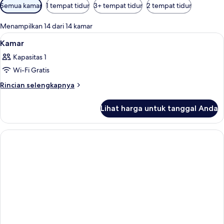
Filter
Semua kamar
1 tempat tidur
3+ tempat tidur
2 tempat tidur
tersedia
untuk
Menampilkan 14 dari 14 kamar
kamar
Lihat
Meja kerja, Wi-Fi gratis, dan seprai lin
1
Kamar
semua
Kapasitas 1
foto
Wi-Fi Gratis
untuk
Kamar
Rincian
Rincian selengkapnya
lebih
lanjut
Lihat harga untuk tanggal Anda
untuk
Kamar