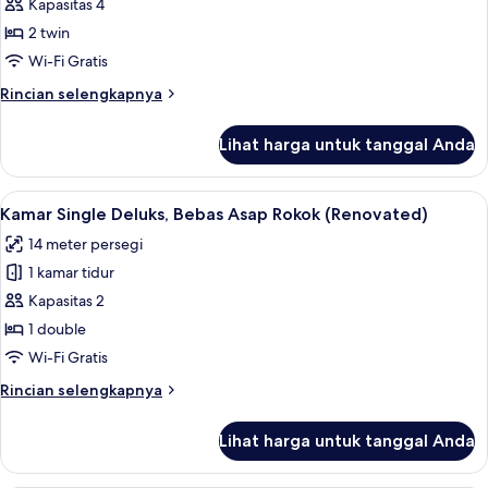
Kamar
Kapasitas 4
Twin
2 twin
Deluks
Wi-Fi Gratis
Rincian
Rincian selengkapnya
lebih
lanjut
Lihat harga untuk tanggal Anda
untuk
Kamar
Twin
Lihat
Kamar Single Deluks, Bebas Asap Rokok 
4
Deluks
Kamar Single Deluks, Bebas Asap Rokok (Renovated)
semua
14 meter persegi
foto
1 kamar tidur
untuk
Kamar
Kapasitas 2
Single
1 double
Deluks,
Wi-Fi Gratis
Bebas
Rincian
Rincian selengkapnya
Asap
lebih
Rokok
lanjut
Lihat harga untuk tanggal Anda
untuk
(Renovated)
Kamar
Single