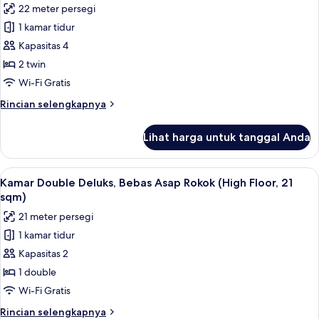
Room)
22 meter persegi
Asap
foto
Rokok
1 kamar tidur
untuk
(High
Kamar
Kapasitas 4
Floor
Twin
Standard
2 twin
Double
Superior,
Wi-Fi Gratis
Room)
Bebas
Rincian
Rincian selengkapnya
Asap
lebih
Rokok
lanjut
Lihat harga untuk tanggal Anda
untuk
(High
Kamar
Floor)
Twin
Lihat
Kamar Double Deluks, Bebas Asap Rokok 
5
Superior,
Kamar Double Deluks, Bebas Asap Rokok (High Floor, 21
semua
Bebas
sqm)
Asap
foto
21 meter persegi
Rokok
untuk
(High
1 kamar tidur
Kamar
Floor)
Kapasitas 2
Double
Deluks,
1 double
Bebas
Wi-Fi Gratis
Asap
Rincian
Rincian selengkapnya