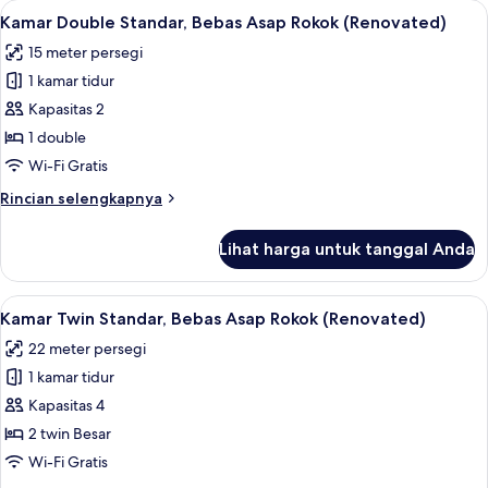
Lihat
Kamar Double Standar, Bebas Asap Roko
4
Deluks,
Kamar Double Standar, Bebas Asap Rokok (Renovated)
semua
Bebas
15 meter persegi
Asap
foto
Rokok
1 kamar tidur
untuk
(Renovated)
Kamar
Kapasitas 2
Double
1 double
Standar,
Wi-Fi Gratis
Bebas
Rincian
Rincian selengkapnya
Asap
lebih
Rokok
lanjut
Lihat harga untuk tanggal Anda
untuk
(Renovated)
Kamar
Double
Lihat
Kamar Twin Standar, Bebas Asap Rokok 
4
Standar,
Kamar Twin Standar, Bebas Asap Rokok (Renovated)
semua
Bebas
22 meter persegi
Asap
foto
Rokok
1 kamar tidur
untuk
(Renovated)
Kamar
Kapasitas 4
Twin
2 twin Besar
Standar,
Wi-Fi Gratis
Bebas