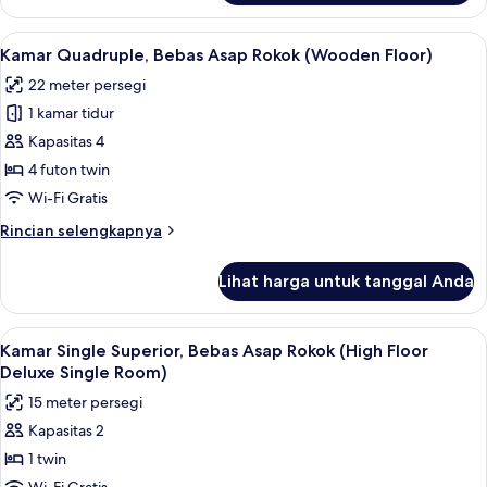
smoking,
Standard
Flooring
Single
Lihat
Kamar Quadruple, Bebas Asap Rokok (Wo
5
Room,
Kamar Quadruple, Bebas Asap Rokok (Wooden Floor)
semua
Non-
22 meter persegi
smoking,
foto
Flooring
1 kamar tidur
untuk
Kamar
Kapasitas 4
Quadruple,
4 futon twin
Bebas
Wi-Fi Gratis
Asap
Rincian
Rincian selengkapnya
Rokok
lebih
(Wooden
lanjut
Lihat harga untuk tanggal Anda
untuk
Floor)
Kamar
Quadruple,
Lihat
Kamar Single Superior, Bebas Asap Roko
5
Bebas
Kamar Single Superior, Bebas Asap Rokok (High Floor
semua
Asap
Deluxe Single Room)
Rokok
foto
15 meter persegi
(Wooden
untuk
Floor)
Kapasitas 2
Kamar
1 twin
Single