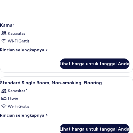
Kamar
Kapasitas 1
Wi-Fi Gratis
Rincian
Rincian selengkapnya
lebih
lanjut
Lihat harga untuk tanggal Anda
untuk
Kamar
Lihat
Meja kerja, Wi-Fi gratis, dan seprai lin
1
Standard Single Room, Non-smoking, Flooring
semua
Kapasitas 1
foto
1 twin
untuk
Standard
Wi-Fi Gratis
Single
Rincian
Rincian selengkapnya
Room,
lebih
lanjut
Non-
Lihat harga untuk tanggal Anda
untuk