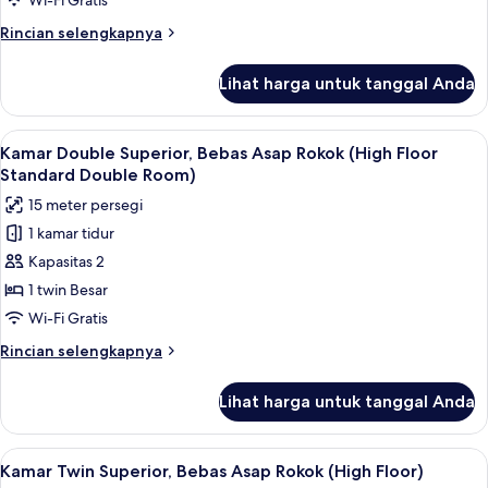
Superior,
Wi-Fi Gratis
Bebas
Rincian
Rincian selengkapnya
Asap
lebih
lanjut
Rokok
Lihat harga untuk tanggal Anda
untuk
(High
Kamar
Floor
Single
Lihat
Kamar Double Superior, Bebas Asap Rok
5
Deluxe
Superior,
Kamar Double Superior, Bebas Asap Rokok (High Floor
semua
Bebas
Single
Standard Double Room)
Asap
foto
Room)
15 meter persegi
Rokok
untuk
(High
1 kamar tidur
Kamar
Floor
Kapasitas 2
Double
Deluxe
Single
Superior,
1 twin Besar
Room)
Bebas
Wi-Fi Gratis
Asap
Rincian
Rincian selengkapnya
Rokok
lebih
(High
lanjut
Lihat harga untuk tanggal Anda
untuk
Floor
Kamar
Standard
Double
Lihat
Kamar Twin Superior, Bebas Asap Rokok 
Double
5
Superior,
Kamar Twin Superior, Bebas Asap Rokok (High Floor)
semua
Bebas