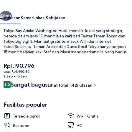
Washington
Hotel
belumnya
Berikutnya
98+
Ringkasan
Kamar
Lokasi
Kebijakan
Tokyo Bay Ariake Washington Hotel memiliki lokasi yang strategis,
berada dalam jarak 10 menit jalan kaki dari Teater Taman Tokyo dan
Tokyo Big Sight. Manfaat gratis termasuk WiFi dan internet
kabel.Selain itu, Taman Ariake dan Dunia Kecil Tokyo hanya berjarak
15 menit berjalan kaki.Staf dan lokasi mendapatkan nilai yang bagus
dari para traveler. Transportasi umum berada tidak jauh: Stasiun
Ariake berjarak 4 menit dan Stasiun Tokyo Big Sight berjarak 4
Harga
Rp1.190.796
menit.
saat
total Rp1.440.864
ini
9 Sep - 10 Sep
Eksterior
Rp1.190.796
Ulasan
Sangat bagus
8,0
Lihat total 1.421 ulasan
8,0 dari 10
Fasilitas populer
Tersedia parkir
Wi-Fi Gratis
Restoran
AC