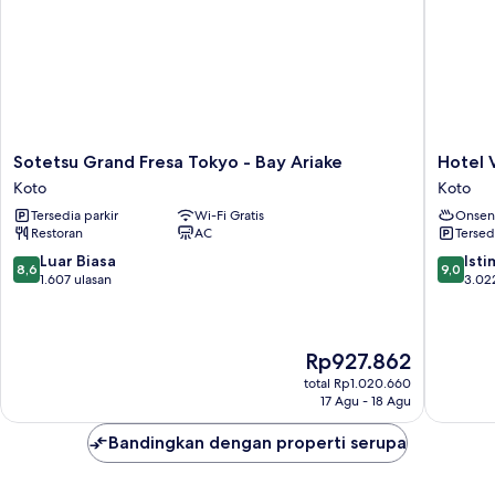
(Renovated)
Sotetsu
Hotel
Sotetsu Grand Fresa Tokyo - Bay Ariake
Hotel 
Grand
Villa
Koto
Koto
Fresa
Fontain
Tersedia parkir
Wi-Fi Gratis
Onsen
Tokyo
Grand
Restoran
AC
Tersed
-
Tokyo-
Bay
ariake
8.6
9.0
Luar Biasa
Ist
8,6
9,0
Ariake
Koto
dari
dari
1.607 ulasan
3.02
Koto
10,
10,
Luar
Istimew
Biasa,
3.022
Harga
Rp927.862
1.607
ulasan
sekarang
ulasan
total Rp1.020.660
Rp927.862
17 Agu - 18 Agu
Bandingkan dengan properti serupa