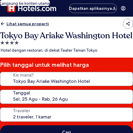
Langsung ke konten utama
Dapatkan aplikasinya
Lihat semua properti
Tokyo Bay Ariake Washington Hotel
Properti
bintang
Hotel dengan restoran, di dekat Teater Taman Tokyo
4.0
Pilih tanggal untuk melihat harga
Ke mana?
Tanggal
Traveler
Cari