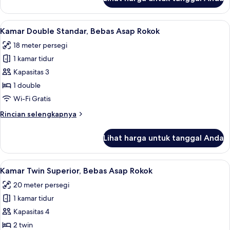
untuk
Kamar
Double
Lihat
Tirai kedap cahaya, Wi-Fi gratis, dan s
4
Superior,
Kamar Double Standar, Bebas Asap Rokok
semua
Bebas
18 meter persegi
Asap
foto
Rokok
1 kamar tidur
untuk
Kamar
Kapasitas 3
Double
1 double
Standar,
Wi-Fi Gratis
Bebas
Rincian
Rincian selengkapnya
Asap
lebih
Rokok
lanjut
Lihat harga untuk tanggal Anda
untuk
Kamar
Double
Lihat
Tirai kedap cahaya, Wi-Fi gratis, dan s
4
Standar,
Kamar Twin Superior, Bebas Asap Rokok
semua
Bebas
20 meter persegi
Asap
foto
Rokok
1 kamar tidur
untuk
Kamar
Kapasitas 4
Twin
2 twin