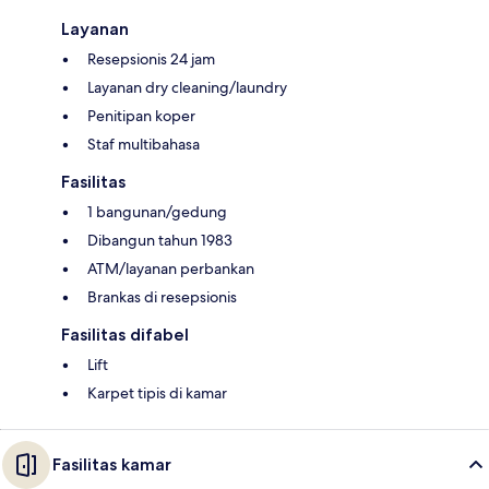
Layanan
Resepsionis 24 jam
Layanan dry cleaning/laundry
Penitipan koper
Staf multibahasa
Fasilitas
1 bangunan/gedung
Dibangun tahun 1983
ATM/layanan perbankan
Brankas di resepsionis
Fasilitas difabel
Lift
Karpet tipis di kamar
Fasilitas kamar