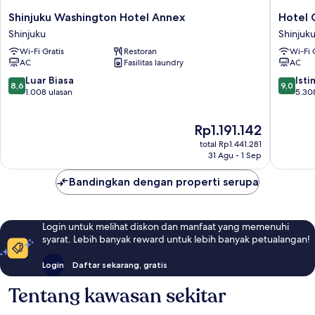
Shinjuku
Hotel
Shinjuku Washington Hotel Annex
Hotel 
Washington
Gracery
Shinjuku
Shinjuk
Hotel
Shinjuku
Wi-Fi Gratis
Restoran
Wi-Fi 
Annex
Shinjuku
AC
Fasilitas laundry
AC
Shinjuku
8.6
9.0
Luar Biasa
Ist
8,6
9,0
dari
dari
1.008 ulasan
5.30
10,
10,
Luar
Istimew
Harga
Rp1.191.142
Biasa,
5.308
sekarang
1.008
ulasan
total Rp1.441.281
Rp1.191.142
ulasan
31 Agu - 1 Sep
Bandingkan dengan properti serupa
Login untuk melihat diskon dan manfaat yang memenuhi
syarat. Lebih banyak reward untuk lebih banyak petualangan!
Login
Daftar sekarang, gratis
Tentang kawasan sekitar