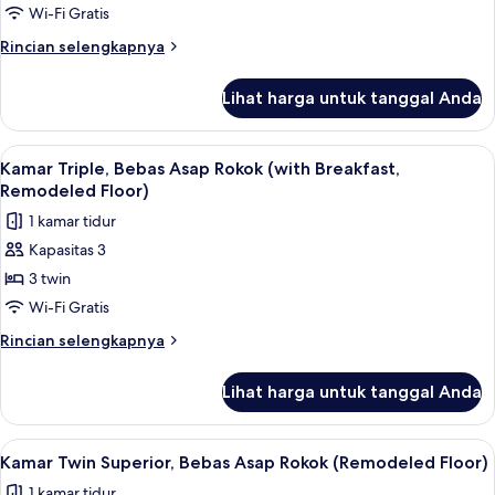
Floor)
Bebas
Wi-Fi Gratis
Asap
Rincian
Rincian selengkapnya
Rokok
lebih
lanjut
(with
Lihat harga untuk tanggal Anda
untuk
Breakfast,
Kamar
Remodeled
Twin,
Lihat
Tirai kedap cahaya, Wi-Fi gratis, dan s
7
Floor)
Bebas
Kamar Triple, Bebas Asap Rokok (with Breakfast,
semua
Asap
Remodeled Floor)
Rokok
foto
1 kamar tidur
(with
untuk
Breakfast,
Kapasitas 3
Kamar
Remodeled
3 twin
Triple,
Floor)
Bebas
Wi-Fi Gratis
Asap
Rincian
Rincian selengkapnya
Rokok
lebih
lanjut
(with
Lihat harga untuk tanggal Anda
untuk
Breakfast,
Kamar
Remodeled
Triple,
Lihat
Tirai kedap cahaya, Wi-Fi gratis, dan s
4
Floor)
Bebas
Kamar Twin Superior, Bebas Asap Rokok (Remodeled Floor)
semua
Asap
1 kamar tidur