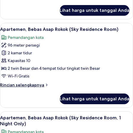
Rokok
lebih
lanjut
(with
Lihat harga untuk tanggal Anda
untuk
Breakfast,
Kamar
Remodeled
Double,
Lihat
Tirai kedap cahaya, Wi-Fi gratis, dan s
7
Floor)
Bebas
Apartemen, Bebas Asap Rokok (Sky Residence Room)
semua
Asap
Pemandangan kota
Rokok
foto
(with
96 meter persegi
untuk
Breakfast,
Apartemen,
2 kamar tidur
Remodeled
Bebas
Floor)
Kapasitas 10
Asap
2 twin Besar dan 4 tempat tidur tingkat twin Besar
Rokok
Wi-Fi Gratis
(Sky
Rincian
Rincian selengkapnya
Residence
lebih
Room)
lanjut
Lihat harga untuk tanggal Anda
untuk
Apartemen,
Bebas
Lihat
Tirai kedap cahaya, Wi-Fi gratis, dan s
7
Asap
Apartemen, Bebas Asap Rokok (Sky Residence Room, 1
semua
Rokok
Night Only)
(Sky
foto
Pemandangan kota
Residence