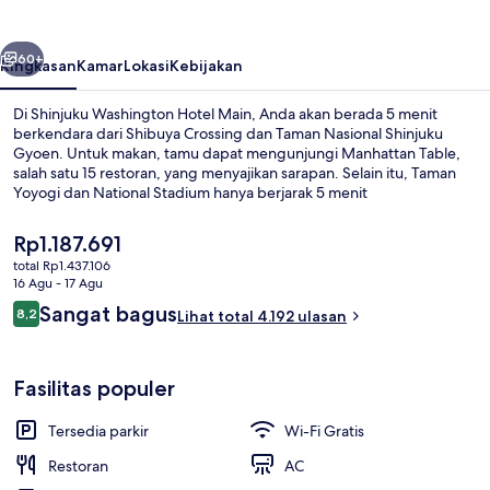
Main
belumnya
Berikutnya
60+
Ringkasan
Kamar
Lokasi
Kebijakan
Di Shinjuku Washington Hotel Main, Anda akan berada 5 menit
berkendara dari Shibuya Crossing dan Taman Nasional Shinjuku
Gyoen. Untuk makan, tamu dapat mengunjungi Manhattan Table,
salah satu 15 restoran, yang menyajikan sarapan. Selain itu, Taman
Yoyogi dan National Stadium hanya berjarak 5 menit
berkendara.Para wisatawan menyukainya karena sangat dekat dari
transportasi umum: Stasiun Tochomae hanya 5 menit dan Stasiun
Harga
Rp1.187.691
Shinsen-Shinjuku hanya 8 menit.
saat
total Rp1.437.106
ini
16 Agu - 17 Agu
Bagian depan properti
Rp1.187.691
Ulasan
Sangat bagus
8,2
Lihat total 4.192 ulasan
8,2 dari 10
Fasilitas populer
Tersedia parkir
Wi-Fi Gratis
Restoran
AC