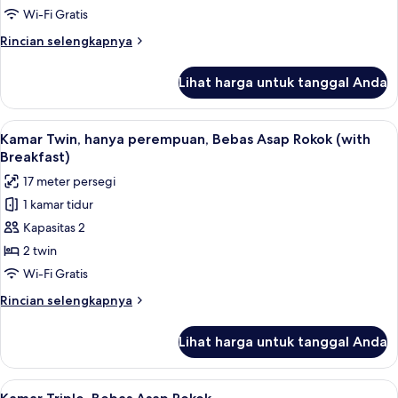
Bebas
Wi-Fi Gratis
Asap
Rincian
Rincian selengkapnya
Rokok
lebih
(with
lanjut
Lihat harga untuk tanggal Anda
untuk
Breakfast)
Kamar
Twin,
Lihat
Tirai kedap cahaya, Wi-Fi gratis, dan s
4
Bebas
Kamar Twin, hanya perempuan, Bebas Asap Rokok (with
semua
Asap
Breakfast)
Rokok
foto
17 meter persegi
(with
untuk
Breakfast)
1 kamar tidur
Kamar
Kapasitas 2
Twin,
hanya
2 twin
perempuan,
Wi-Fi Gratis
Bebas
Rincian
Rincian selengkapnya
Asap
lebih
Rokok
lanjut
Lihat harga untuk tanggal Anda
untuk
(with
Kamar
Breakfast)
Twin,
Lihat
Tirai kedap cahaya, Wi-Fi gratis, dan s
4
hanya