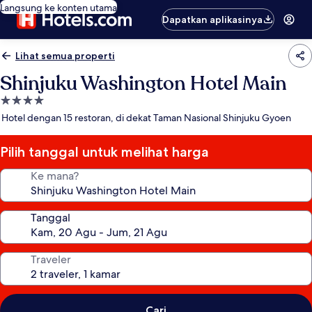
Langsung ke konten utama
Dapatkan aplikasinya
Lihat semua properti
Shinjuku Washington Hotel Main
Properti
bintang
Hotel dengan 15 restoran, di dekat Taman Nasional Shinjuku Gyoen
4.0
Pilih tanggal untuk melihat harga
Ke mana?
Tanggal
Traveler
Cari