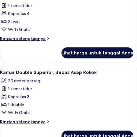
1 kamar tidur
untuk
Kamar
Kapasitas 4
Twin,
2 twin
Bebas
Wi-Fi Gratis
Asap
Rincian
Rincian selengkapnya
Rokok
lebih
lanjut
Lihat harga untuk tanggal Anda
untuk
Kamar
Twin,
Lihat
Tirai kedap cahaya, Wi-Fi gratis, dan s
4
Bebas
Kamar Double Superior, Bebas Asap Rokok
semua
Asap
20 meter persegi
Rokok
foto
1 kamar tidur
untuk
Kamar
Kapasitas 3
Double
1 double
Superior,
Wi-Fi Gratis
Bebas
Rincian
Rincian selengkapnya
Asap
lebih
Rokok
lanjut
Lihat harga untuk tanggal Anda