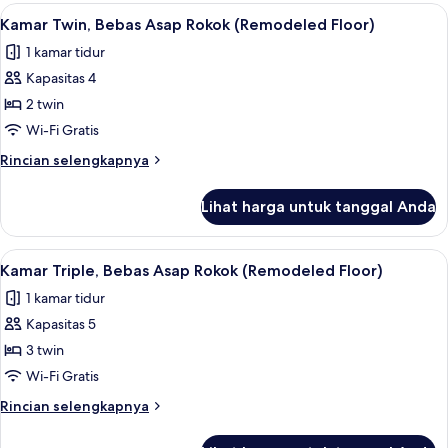
Single
Lihat
Tirai kedap cahaya, Wi-Fi gratis, dan s
Floor)
8
Standar,
Kamar Twin, Bebas Asap Rokok (Remodeled Floor)
semua
Bebas
1 kamar tidur
Asap
foto
Rokok
Kapasitas 4
untuk
(Remodeled
Kamar
2 twin
Floor)
Twin,
Wi-Fi Gratis
Bebas
Rincian
Rincian selengkapnya
Asap
lebih
Rokok
lanjut
Lihat harga untuk tanggal Anda
untuk
(Remodeled
Kamar
Floor)
Twin,
Lihat
Tirai kedap cahaya, Wi-Fi gratis, dan s
7
Bebas
Kamar Triple, Bebas Asap Rokok (Remodeled Floor)
semua
Asap
1 kamar tidur
Rokok
foto
(Remodeled
Kapasitas 5
untuk
Floor)
Kamar
3 twin
Triple,
Wi-Fi Gratis
Bebas
Rincian
Rincian selengkapnya
Asap
lebih
Rokok
lanjut