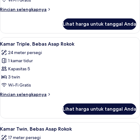
Wi-Fi Gratis
Standar,
Rincian
Rincian selengkapnya
Bebas
lebih
Asap
lanjut
Lihat harga untuk tanggal Anda
untuk
Rokok
Kamar
Single
Lihat
Tirai kedap cahaya, Wi-Fi gratis, dan s
4
Standar,
Kamar Triple, Bebas Asap Rokok
semua
Bebas
24 meter persegi
Asap
foto
Rokok
1 kamar tidur
untuk
Kamar
Kapasitas 5
Triple,
3 twin
Bebas
Wi-Fi Gratis
Asap
Rincian
Rincian selengkapnya
Rokok
lebih
lanjut
Lihat harga untuk tanggal Anda
untuk
Kamar
Triple,
Lihat
Tirai kedap cahaya, Wi-Fi gratis, dan s
4
Bebas
Kamar Twin, Bebas Asap Rokok
semua
Asap
17 meter persegi
Rokok
foto