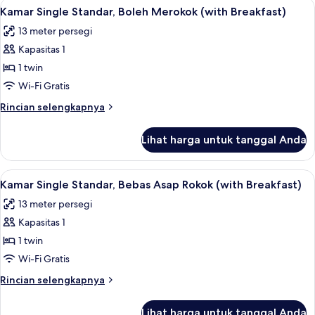
Lihat
Tirai kedap cahaya, Wi-Fi gratis, dan s
4
Superior,
Kamar Single Standar, Boleh Merokok (with Breakfast)
semua
Bebas
13 meter persegi
Asap
foto
Rokok
Kapasitas 1
untuk
(with
Kamar
1 twin
Breakfast)
Single
Wi-Fi Gratis
Standar,
Rincian
Rincian selengkapnya
Boleh
lebih
Merokok
lanjut
Lihat harga untuk tanggal Anda
untuk
(with
Kamar
Breakfast)
Single
Lihat
Tirai kedap cahaya, Wi-Fi gratis, dan s
4
Standar,
Kamar Single Standar, Bebas Asap Rokok (with Breakfast)
semua
Boleh
13 meter persegi
Merokok
foto
(with
Kapasitas 1
untuk
Breakfast)
Kamar
1 twin
Single
Wi-Fi Gratis
Standar,
Rincian
Rincian selengkapnya
Bebas
lebih
Asap
lanjut
Lihat harga untuk tanggal Anda