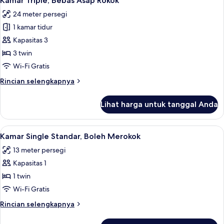
Kamar Triple, Bebas Asap Rokok
semua
perempuan,
24 meter persegi
Bebas
foto
Asap
1 kamar tidur
untuk
Rokok
Kamar
Kapasitas 3
(with
Triple,
Breakfast)
3 twin
Bebas
Wi-Fi Gratis
Asap
Rincian
Rincian selengkapnya
Rokok
lebih
lanjut
Lihat harga untuk tanggal Anda
untuk
Kamar
Triple,
Lihat
Tirai kedap cahaya, Wi-Fi gratis, dan s
4
Bebas
Kamar Single Standar, Boleh Merokok
semua
Asap
13 meter persegi
Rokok
foto
Kapasitas 1
untuk
Kamar
1 twin
Single
Wi-Fi Gratis
Standar,
Rincian
Rincian selengkapnya
Boleh
lebih
Merokok
lanjut