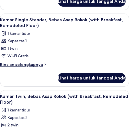
Lihat harga untuk tanggal Anda
untuk
(Remodeled
Kamar
Floor)
Triple,
Lihat
Tirai kedap cahaya, Wi-Fi gratis, dan s
8
Bebas
Kamar Single Standar, Bebas Asap Rokok (with Breakfast,
semua
Asap
Remodeled Floor)
Rokok
foto
1 kamar tidur
(Remodeled
untuk
Floor)
Kapasitas 1
Kamar
1 twin
Single
Standar,
Wi-Fi Gratis
Bebas
Rincian
Rincian selengkapnya
Asap
lebih
lanjut
Rokok
Lihat harga untuk tanggal Anda
untuk
(with
Kamar
Breakfast,
Single
Lihat
Tirai kedap cahaya, Wi-Fi gratis, dan s
8
Remodeled
Standar,
Kamar Twin, Bebas Asap Rokok (with Breakfast, Remodeled
semua
Bebas
Floor)
Floor)
Asap
foto
1 kamar tidur
Rokok
untuk
(with
Kapasitas 2
Kamar
Breakfast,
2 twin
Twin,
Remodeled