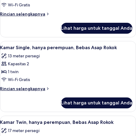
Superior,
Wi-Fi Gratis
Bebas
Rincian
Rincian selengkapnya
Asap
lebih
Rokok
lanjut
Lihat harga untuk tanggal Anda
untuk
Kamar
Twin
Lihat
Tirai kedap cahaya, Wi-Fi gratis, dan s
4
Superior,
Kamar Single, hanya perempuan, Bebas Asap Rokok
semua
Bebas
13 meter persegi
Asap
foto
Rokok
Kapasitas 2
untuk
Kamar
1 twin
Single,
Wi-Fi Gratis
hanya
Rincian
Rincian selengkapnya
perempuan,
lebih
Bebas
lanjut
Lihat harga untuk tanggal Anda
untuk
Asap
Kamar
Rokok
Single,
Lihat
Tirai kedap cahaya, Wi-Fi gratis, dan s
4
hanya
Kamar Twin, hanya perempuan, Bebas Asap Rokok
semua
perempuan,
17 meter persegi
Bebas
foto