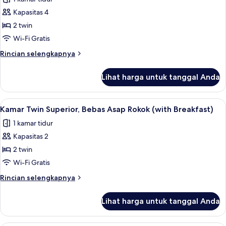
Rokok
foto
(with
Kapasitas 4
untuk
Breakfast,
Kamar
2 twin
Remodeled
Twin
Floor)
Wi-Fi Gratis
Superior,
Rincian
Rincian selengkapnya
Bebas
lebih
Asap
lanjut
Lihat harga untuk tanggal Anda
untuk
Rokok
Kamar
(Remodeled
Twin
Lihat
Tirai kedap cahaya, Wi-Fi gratis, dan s
Floor)
4
Superior,
Kamar Twin Superior, Bebas Asap Rokok (with Breakfast)
semua
Bebas
1 kamar tidur
Asap
foto
Rokok
Kapasitas 2
untuk
(Remodeled
Kamar
2 twin
Floor)
Twin
Wi-Fi Gratis
Superior,
Rincian
Rincian selengkapnya
Bebas
lebih
Asap
lanjut
Lihat harga untuk tanggal Anda
untuk
Rokok
Kamar
(with
Twin