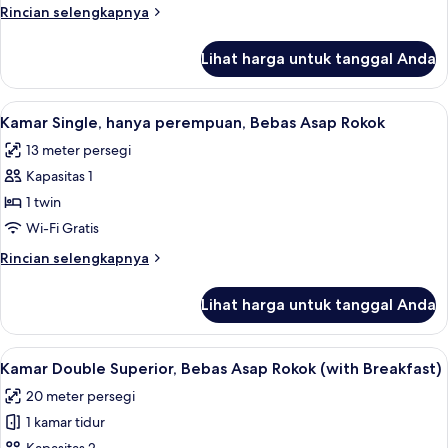
Bebas
Rincian
Rincian selengkapnya
Asap
lebih
Rokok
lanjut
Lihat harga untuk tanggal Anda
untuk
(with
Kamar
Breakfast)
Double
Lihat
Tirai kedap cahaya, Wi-Fi gratis, dan s
4
Ekonomi,
Kamar Single, hanya perempuan, Bebas Asap Rokok
semua
Bebas
13 meter persegi
Asap
foto
Rokok
Kapasitas 1
untuk
(with
Kamar
1 twin
Breakfast)
Single,
Wi-Fi Gratis
hanya
Rincian
Rincian selengkapnya
perempuan,
lebih
Bebas
lanjut
Lihat harga untuk tanggal Anda
untuk
Asap
Kamar
Rokok
Single,
Lihat
Tirai kedap cahaya, Wi-Fi gratis, dan s
4
hanya
Kamar Double Superior, Bebas Asap Rokok (with Breakfast)
semua
perempuan,
20 meter persegi
Bebas
foto
Asap
1 kamar tidur
untuk
Rokok