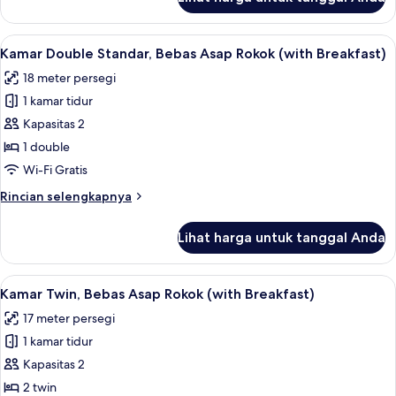
untuk
Rokok
Kamar
(with
Single
Lihat
Tirai kedap cahaya, Wi-Fi gratis, dan s
Breakfast)
4
Standar,
Kamar Double Standar, Bebas Asap Rokok (with Breakfast)
semua
Bebas
18 meter persegi
Asap
foto
Rokok
1 kamar tidur
untuk
(with
Kamar
Kapasitas 2
Breakfast)
Double
1 double
Standar,
Wi-Fi Gratis
Bebas
Rincian
Rincian selengkapnya
Asap
lebih
Rokok
lanjut
Lihat harga untuk tanggal Anda
untuk
(with
Kamar
Breakfast)
Double
Lihat
Tirai kedap cahaya, Wi-Fi gratis, dan s
4
Standar,
Kamar Twin, Bebas Asap Rokok (with Breakfast)
semua
Bebas
17 meter persegi
Asap
foto
Rokok
1 kamar tidur
untuk
(with
Kamar
Kapasitas 2
Breakfast)
Twin,
2 twin