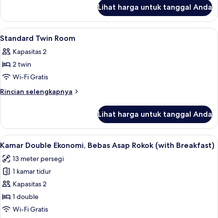
lanjut
Lihat harga untuk tanggal Anda
untuk
Standard
Single
Lihat
Tirai kedap cahaya, Wi-Fi gratis, dan s
1
Room
Standard Twin Room
semua
Kapasitas 2
foto
2 twin
untuk
Standard
Wi-Fi Gratis
Twin
Rincian
Rincian selengkapnya
Room
lebih
lanjut
Lihat harga untuk tanggal Anda
untuk
Standard
Twin
Lihat
Tirai kedap cahaya, Wi-Fi gratis, dan s
4
Room
Kamar Double Ekonomi, Bebas Asap Rokok (with Breakfast)
semua
13 meter persegi
foto
1 kamar tidur
untuk
Kamar
Kapasitas 2
Double
1 double
Ekonomi,
Wi-Fi Gratis