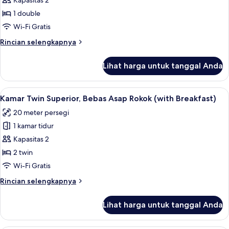
Kamar
Kapasitas 2
Double
1 double
Superior,
Wi-Fi Gratis
Bebas
Rincian
Rincian selengkapnya
Asap
lebih
Rokok
lanjut
Lihat harga untuk tanggal Anda
untuk
(with
Kamar
Breakfast)
Double
Lihat
Tirai kedap cahaya, Wi-Fi gratis, dan s
4
Superior,
Kamar Twin Superior, Bebas Asap Rokok (with Breakfast)
semua
Bebas
20 meter persegi
Asap
foto
Rokok
1 kamar tidur
untuk
(with
Kamar
Kapasitas 2
Breakfast)
Twin
2 twin
Superior,
Wi-Fi Gratis
Bebas
Rincian
Rincian selengkapnya
Asap
lebih
Rokok
lanjut
Lihat harga untuk tanggal Anda
untuk
(with
Kamar
Breakfast)
Twin