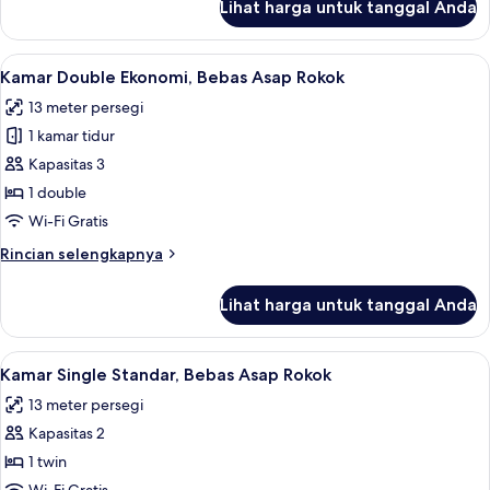
Lihat harga untuk tanggal Anda
untuk
Kamar
Single
Lihat
Tirai kedap cahaya, Wi-Fi gratis, dan s
4
Standar,
Kamar Double Ekonomi, Bebas Asap Rokok
semua
Boleh
13 meter persegi
Merokok
foto
1 kamar tidur
untuk
Kamar
Kapasitas 3
Double
1 double
Ekonomi,
Wi-Fi Gratis
Bebas
Rincian
Rincian selengkapnya
Asap
lebih
Rokok
lanjut
Lihat harga untuk tanggal Anda
untuk
Kamar
Double
Lihat
Tirai kedap cahaya, Wi-Fi gratis, dan s
4
Ekonomi,
Kamar Single Standar, Bebas Asap Rokok
semua
Bebas
13 meter persegi
Asap
foto
Rokok
Kapasitas 2
untuk
Kamar
1 twin
Single