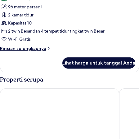
untuk
Room)
96 meter persegi
Apartemen,
2 kamar tidur
Bebas
Asap
Kapasitas 10
Rokok
2 twin Besar dan 4 tempat tidur tingkat twin Besar
(Sky
Wi-Fi Gratis
Residence
Rincian
Rincian selengkapnya
Room,
lebih
1
lanjut
Lihat harga untuk tanggal Anda
untuk
Night
Apartemen,
Only)
Bebas
Properti serupa
Asap
Rokok
Shinjuku Washington Hotel Annex
Hotel Gr
(Sky
Residence
Room,
1
Night
Only)