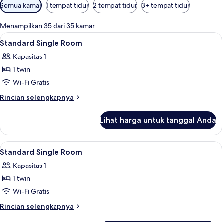
Filter
Semua kamar
1 tempat tidur
2 tempat tidur
3+ tempat tidur
tersedia
untuk
Menampilkan 35 dari 35 kamar
kamar
Lihat
Tirai kedap cahaya, Wi-Fi gratis, dan s
1
Standard Single Room
semua
Kapasitas 1
foto
1 twin
untuk
Standard
Wi-Fi Gratis
Single
Rincian
Rincian selengkapnya
Room
lebih
lanjut
Lihat harga untuk tanggal Anda
untuk
Standard
Single
Lihat
Tirai kedap cahaya, Wi-Fi gratis, dan s
1
Room
Standard Single Room
semua
Kapasitas 1
foto
1 twin
untuk
Standard
Wi-Fi Gratis
Single
Rincian
Rincian selengkapnya
Room
lebih