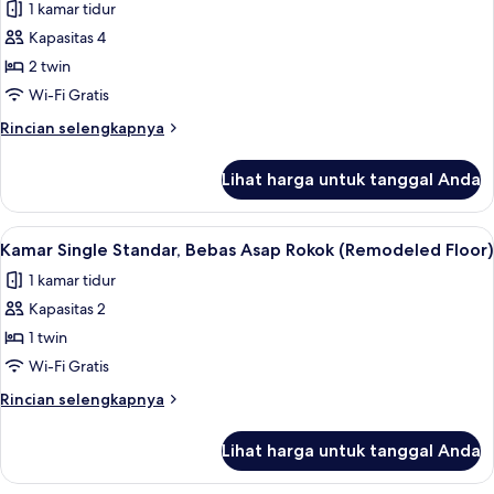
Asap
1 kamar tidur
untuk
Rokok
Kamar
Kapasitas 4
Twin,
2 twin
hanya
Wi-Fi Gratis
perempuan,
Rincian
Rincian selengkapnya
Bebas
lebih
Asap
lanjut
Lihat harga untuk tanggal Anda
untuk
Rokok
Kamar
Twin,
Lihat
Tirai kedap cahaya, Wi-Fi gratis, dan s
8
hanya
Kamar Single Standar, Bebas Asap Rokok (Remodeled Floor)
semua
perempuan,
1 kamar tidur
Bebas
foto
Asap
Kapasitas 2
untuk
Rokok
Kamar
1 twin
Single
Wi-Fi Gratis
Standar,
Rincian
Rincian selengkapnya
Bebas
lebih
Asap
lanjut
Lihat harga untuk tanggal Anda
untuk
Rokok
Kamar
(Remodeled