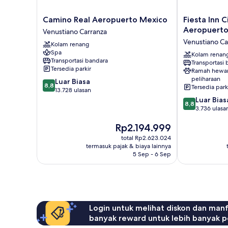
Camino
Fiesta
Camino Real Aeropuerto Mexico
Fiesta Inn 
Real
Inn
Aeropuert
Venustiano Carranza
Aeropuerto
Ciudad
Venustiano Ca
Kolam renang
Mexico
de
Spa
Venustiano
Mexico
Kolam renan
Transportasi bandara
Transportasi
Carranza
Aeropuerto
Tersedia parkir
Ramah hewa
Venustiano
peliharaan
8.8
Luar Biasa
Carranza
8,8
Tersedia park
dari
13.728 ulasan
10,
8.8
Luar Bias
8,8
Luar
dari
3.736 ulasa
Biasa,
10,
Harga
Rp2.194.999
13.728
Luar
sekarang
ulasan
Biasa,
total Rp2.623.024
Rp2.194.999
3.736
termasuk pajak & biaya lainnya
ulasan
5 Sep - 6 Sep
Login untuk melihat diskon dan man
banyak reward untuk lebih banyak p