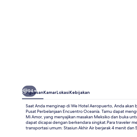
94+
Ringkasan
Kamar
Lokasi
Kebijakan
Saat Anda menginap di We Hotel Aeropuerto, Anda akan b
Pusat Perbelanjaan Encuentro Oceanía. Tamu dapat mengu
Mi Amor, yang menyajikan masakan Meksiko dan buka untuk 
dapat dicapai dengan berkendara singkat.Para traveler men
transportasi umum: Stasiun Akhir Air berjarak 4 menit dan S