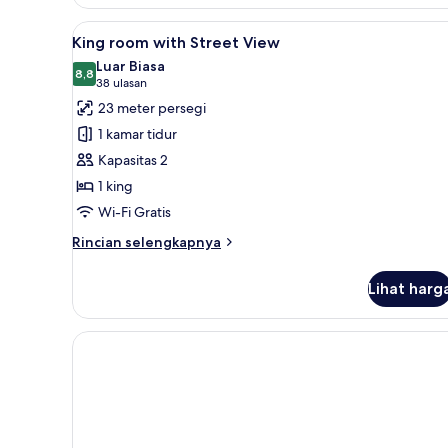
Double
room
Lihat
Fasilitas kamar
8
with
King room with Street View
semua
street
Luar Biasa
view
foto
8,8
8,8 dari 10
(38
38 ulasan
untuk
ulasan)
23 meter persegi
King
1 kamar tidur
room
Kapasitas 2
with
1 king
Street
Wi-Fi Gratis
View
Rincian
Rincian selengkapnya
lebih
lanjut
Lihat harg
untuk
King
room
with
Street
View