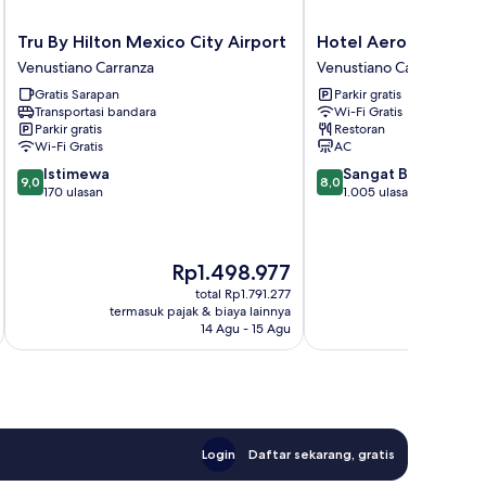
Tru
Hotel
Tru By Hilton Mexico City Airport
Hotel Aeropuerto
By
Aeropuerto
Venustiano Carranza
Venustiano Carranza
Hilton
Venustiano
Gratis Sarapan
Parkir gratis
Mexico
Carranza
Transportasi bandara
Wi-Fi Gratis
City
Parkir gratis
Restoran
Airport
Wi-Fi Gratis
AC
Venustiano
9.0
8.0
Istimewa
Sangat Baik
Carranza
9,0
8,0
dari
dari
170 ulasan
1.005 ulasan
10,
10,
Istimewa,
Sangat
170
Baik,
Harga
H
Rp1.498.977
R
ulasan
1.005
sekarang
s
ulasan
total Rp1.791.277
Rp1.498.977
R
termasuk pajak & biaya lainnya
termasuk paj
14 Agu - 15 Agu
Login
Daftar sekarang, gratis