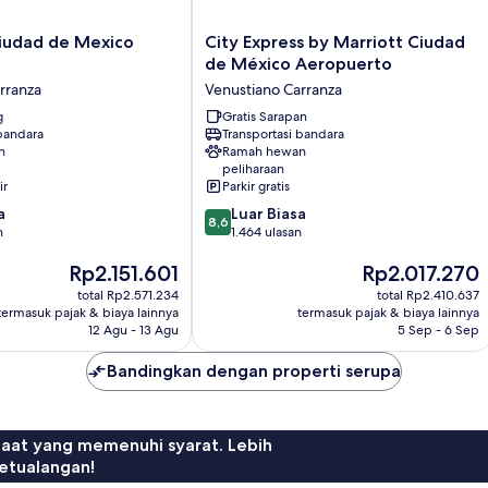
City
Ciudad de Mexico
City Express by Marriott Ciudad
Express
o
de México Aeropuerto
by
rranza
Venustiano Carranza
Marriott
g
Ciudad
Gratis Sarapan
 bandara
Transportasi bandara
de
n
Ramah hewan
México
peliharaan
Aeropuerto
ir
Parkir gratis
Venustiano
8.6
a
Luar Biasa
Carranza
8,6
dari
n
1.464 ulasan
10,
Harga
Harga
Rp2.151.601
Rp2.017.270
Luar
sekarang
sekarang
Biasa,
total Rp2.571.234
total Rp2.410.637
Rp2.151.601
Rp2.017.270
1.464
termasuk pajak & biaya lainnya
termasuk pajak & biaya lainnya
ulasan
12 Agu - 13 Agu
5 Sep - 6 Sep
Bandingkan dengan properti serupa
faat yang memenuhi syarat. Lebih
etualangan!