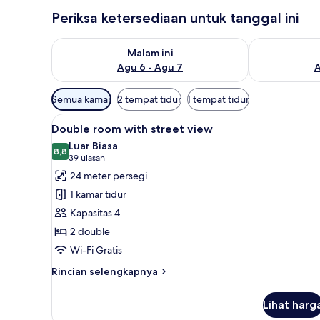
Periksa ketersediaan untuk tanggal ini
Periksa ketersediaan untuk malam ini Agu 6 - Agu 7
Periksa keter
Malam ini
Agu 6 - Agu 7
A
Filter
Semua kamar
2 tempat tidur
1 tempat tidur
tersedia
Lihat
Double room with street view |
untuk
9
Double room with street view
semua
kamar
Luar Biasa
foto
8,8
8,8 dari 10
(39
39 ulasan
untuk
ulasan)
24 meter persegi
Double
1 kamar tidur
room
Kapasitas 4
with
2 double
street
Wi-Fi Gratis
view
Rincian
Rincian selengkapnya
lebih
lanjut
Lihat harg
untuk