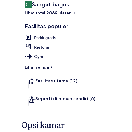
Ulasan
Sangat bagus
8,4
8,4 dari 10
Lihat total 2.069 ulasan
Business Suit
Fasilitas populer
Parkir gratis
Restoran
Gym
Lihat semua
Fasilitas utama
(12)
Seperti di rumah sendiri
(6)
Opsi kamar