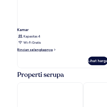
Kamar
Kapasitas 4
Wi-Fi Gratis
Rincian
Rincian selengkapnya
lebih
lanjut
Lihat harg
untuk
Kamar
Properti serupa
Camino Real Aeropuerto Mexico
Fiesta Inn Ci