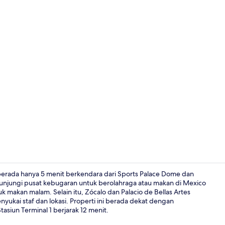
Bar (di prope
erada hanya 5 menit berkendara dari Sports Palace Dome dan
njungi pusat kebugaran untuk berolahraga atau makan di Mexico
makan malam. Selain itu, Zócalo dan Palacio de Bellas Artes
Resepsionis
yukai staf dan lokasi. Properti ini berada dekat dengan
tasiun Terminal 1 berjarak 12 menit.