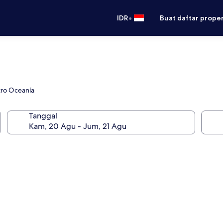
•
IDR
Buat daftar prope
tro Oceanía
Tanggal