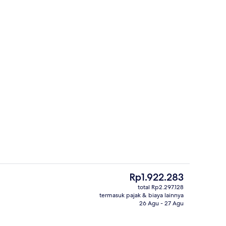
rti)
Fasilitas rapat
Harga
Rp1.922.283
saat
total Rp2.297.128
ini
termasuk pajak & biaya lainnya
Melayani makan malam
Rp1.922.283
26 Agu - 27 Agu