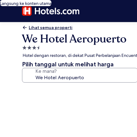
Langsung ke konten utama
Lihat semua properti
We Hotel Aeropuerto
Properti
bintang
Hotel dengan restoran, di dekat Pusat Perbelanjaan Encuen
3.5
Pilih tanggal untuk melihat harga
Ke mana?
Galeri
foto
untuk
We
Hotel
Aeropuerto