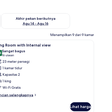
n ini Agu 7 - Agu 9
Periksa ketersediaan untuk akhir pekan berikutnya Agu 14 - A
Akhir pekan berikutnya
Agu 14 - Agu 16
Menampilkan 9 dari 9 kamar
 ruang kerja ramah laptop, tirai kedap cahaya, dan kedap suara
ihat
King Room with Internal view | Brankas, ruan
7
ng Room with Internal view
emua
Sangat bagus
oto
4
8,4 dari 10
(16
16 ulasan
ntuk
ulasan)
23 meter persegi
ing
1 kamar tidur
oom
Kapasitas 2
ith
1 king
nternal
Wi-Fi Gratis
iew
ncian
ncian selengkapnya
bih
njut
Lihat harga
tuk