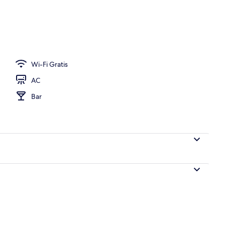
e with living area and street view | Brankas, ruang kerja ramah laptop, tirai
Wi-Fi Gratis
AC
Bar