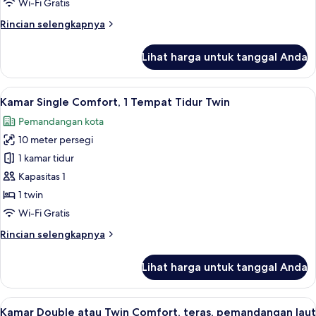
Wi-Fi Gratis
Twin
Rincian
Rincian selengkapnya
Standar,
lebih
pemandangan
lanjut
Lihat harga untuk tanggal Anda
untuk
kota
Kamar
Double
Lihat
Seprai antialergi, brankas, meja kerja, 
3
atau
Kamar Single Comfort, 1 Tempat Tidur Twin
semua
Twin
Pemandangan kota
Standar,
foto
pemandangan
10 meter persegi
untuk
kota
Kamar
1 kamar tidur
Single
Kapasitas 1
Comfort,
1 twin
1
Wi-Fi Gratis
Tempat
Rincian
Rincian selengkapnya
Tidur
lebih
Twin
lanjut
Lihat harga untuk tanggal Anda
untuk
Kamar
Single
Lihat
Seprai antialergi, brankas, meja kerja, 
6
Comfort,
Kamar Double atau Twin Comfort, teras, pemandangan laut