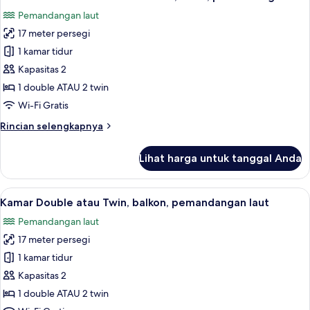
semua
1
Pemandangan laut
Tempat
foto
Tidur
17 meter persegi
untuk
Twin
Kamar
1 kamar tidur
Double
Kapasitas 2
atau
1 double ATAU 2 twin
Twin
Wi-Fi Gratis
Comfort,
Rincian
Rincian selengkapnya
teras,
lebih
pemandangan
lanjut
Lihat harga untuk tanggal Anda
laut
untuk
Kamar
Double
Lihat
Seprai antialergi, brankas, meja kerja, 
4
atau
Kamar Double atau Twin, balkon, pemandangan laut
semua
Twin
Pemandangan laut
Comfort,
foto
teras,
17 meter persegi
untuk
pemandangan
Kamar
1 kamar tidur
laut
Double
Kapasitas 2
atau
1 double ATAU 2 twin
Twin,