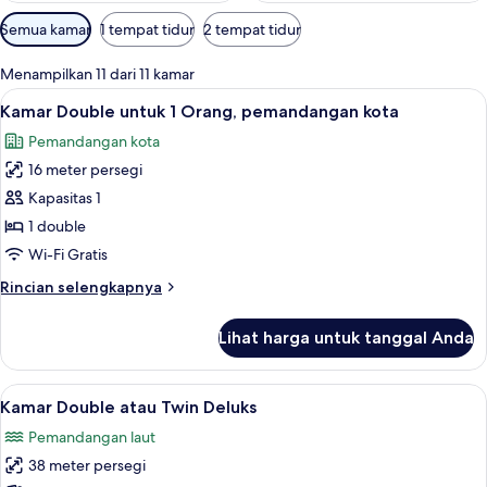
Filter
Semua kamar
1 tempat tidur
2 tempat tidur
tersedia
untuk
Menampilkan 11 dari 11 kamar
kamar
Lihat
Seprai antialergi, brankas, meja kerja, 
4
Kamar Double untuk 1 Orang, pemandangan kota
semua
Pemandangan kota
foto
16 meter persegi
untuk
Kamar
Kapasitas 1
Double
1 double
untuk
Wi-Fi Gratis
1
Rincian
Rincian selengkapnya
Orang,
lebih
pemandangan
lanjut
Lihat harga untuk tanggal Anda
untuk
kota
Kamar
Double
Lihat
Seprai antialergi, brankas, meja kerja, 
8
untuk
Kamar Double atau Twin Deluks
semua
1
Pemandangan laut
Orang,
foto
pemandangan
38 meter persegi
untuk
kota