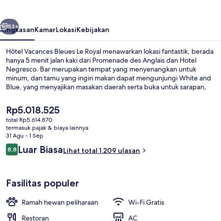
Le
Royal
belumnya
Berikutnya
53+
Ringkasan
Kamar
Lokasi
Kebijakan
Hôtel Vacances Bleues Le Royal menawarkan lokasi fantastik, berada
hanya 5 menit jalan kaki dari Promenade des Anglais dan Hotel
Negresco. Bar merupakan tempat yang menyenangkan untuk
minum, dan tamu yang ingin makan dapat mengunjungi White and
Blue, yang menyajikan masakan daerah serta buka untuk sarapan,
makan siang, dan makan malam. Selain itu, Place Massena dan Pusat
Perbelanjaan Nice Étoile hanya berjarak 15 menit berjalan kaki.Staf
Harga
Rp5.018.525
dan lokasi mendapatkan nilai yang bagus dari para traveler.
saat
total Rp5.614.870
Transportasi umum berada tidak jauh: Alsace - Lorraine Stasiun Tram
ini
termasuk pajak & biaya lainnya
berjarak 9 menit dan Stasiun Massena Tramway berjarak 10 menit.
Layanan kamar - makan
Rp5.018.525
31 Agu - 1 Sep
Ulasan
Luar Biasa
8,8
Lihat total 1.209 ulasan
8,8 dari 10
Fasilitas populer
Ramah hewan peliharaan
Wi-Fi Gratis
Restoran
AC