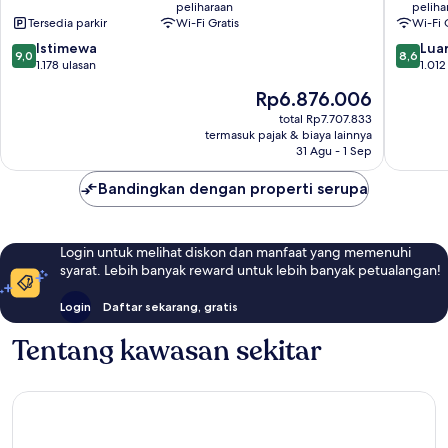
peliharaan
peliha
Promenade
Kota
Tersedia parkir
Wi-Fi Gratis
Wi-Fi 
Pusat
Nice
9.0
8.6
Kota
Istimewa
Luar
9,0
8,6
dari
dari
Nice
1.178 ulasan
1.012
10,
10,
Harga
Rp6.876.006
Istimewa,
Luar
sekarang
1.178
Biasa,
total Rp7.707.833
Rp6.876.006
termasuk pajak & biaya lainnya
ulasan
1.012
31 Agu - 1 Sep
ulasan
Bandingkan dengan properti serupa
Login untuk melihat diskon dan manfaat yang memenuhi
syarat. Lebih banyak reward untuk lebih banyak petualangan!
Login
Daftar sekarang, gratis
Tentang kawasan sekitar