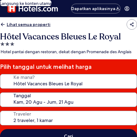
Langsung ke konten utama
Dapatkan aplikasinya
Lihat semua properti
Hôtel Vacances Bleues Le Royal
Properti
bintang
Hotel pantai dengan restoran, dekat dengan Promenade des Anglais
3.0
Pilih tanggal untuk melihat harga
Ke mana?
Tanggal
Traveler
Cari