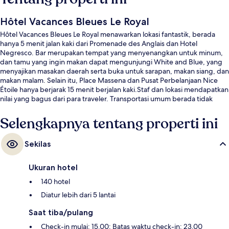
Hôtel Vacances Bleues Le Royal
Hôtel Vacances Bleues Le Royal menawarkan lokasi fantastik, berada
hanya 5 menit jalan kaki dari Promenade des Anglais dan Hotel
Negresco. Bar merupakan tempat yang menyenangkan untuk minum,
dan tamu yang ingin makan dapat mengunjungi White and Blue, yang
menyajikan masakan daerah serta buka untuk sarapan, makan siang, dan
makan malam. Selain itu, Place Massena dan Pusat Perbelanjaan Nice
Étoile hanya berjarak 15 menit berjalan kaki.Staf dan lokasi mendapatkan
nilai yang bagus dari para traveler. Transportasi umum berada tidak
jauh: Alsace - Lorraine Stasiun Tram berjarak 9 menit dan Stasiun
Massena Tramway berjarak 10 menit.
Selengkapnya tentang properti ini
Sekilas
Ukuran hotel
140 hotel
Diatur lebih dari 5 lantai
Saat tiba/pulang
Check-in mulai: 15.00; Batas waktu check-in: 23.00