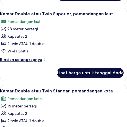
Kamar
Double
Lihat
Seprai antialergi, brankas, meja kerja, 
7
atau
Kamar Double atau Twin Superior, pemandangan laut
semua
Twin,
Pemandangan laut
pemandangan
foto
laut
28 meter persegi
untuk
Kamar
Kapasitas 2
Double
2 twin ATAU 1 double
atau
Wi-Fi Gratis
Twin
Rincian
Rincian selengkapnya
Superior,
lebih
pemandangan
lanjut
Lihat harga untuk tanggal Anda
untuk
laut
Kamar
Double
Lihat
Seprai antialergi, brankas, meja kerja, 
5
atau
Kamar Double atau Twin Standar, pemandangan kota
semua
Twin
Pemandangan kota
Superior,
foto
pemandangan
16 meter persegi
untuk
laut
Kamar
Kapasitas 2
Double
2 twin ATAU 1 double
atau