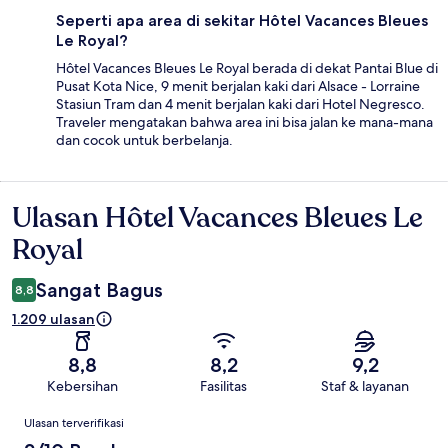
Seperti apa area di sekitar Hôtel Vacances Bleues
Le Royal?
Hôtel Vacances Bleues Le Royal berada di dekat Pantai Blue di
Pusat Kota Nice, 9 menit berjalan kaki dari Alsace - Lorraine
Stasiun Tram dan 4 menit berjalan kaki dari Hotel Negresco.
Traveler mengatakan bahwa area ini bisa jalan ke mana-mana
dan cocok untuk berbelanja.
Ulasan Hôtel Vacances Bleues Le
Ulasan
Royal
Sangat Bagus
8,8
1.209 ulasan
8,8
8,2
9,2
Kebersihan
Fasilitas
Staf & layanan
Ulasan
Ulasan terverifikasi