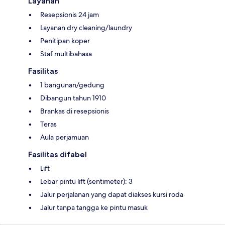
Layanan
Resepsionis 24 jam
Layanan dry cleaning/laundry
Penitipan koper
Staf multibahasa
Fasilitas
1 bangunan/gedung
Dibangun tahun 1910
Brankas di resepsionis
Teras
Aula perjamuan
Fasilitas difabel
Lift
Lebar pintu lift (sentimeter): 3
Jalur perjalanan yang dapat diakses kursi roda
Jalur tanpa tangga ke pintu masuk