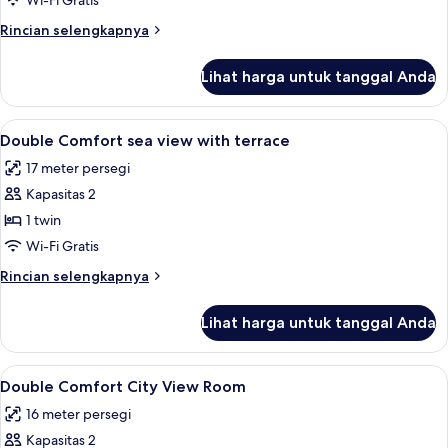
Wi-Fi Gratis
Rincian
Rincian selengkapnya
lebih
lanjut
Lihat harga untuk tanggal Anda
untuk
Kamar
Lihat
Seprai antialergi, brankas, meja kerja, 
3
Double Comfort sea view with terrace
semua
17 meter persegi
foto
Kapasitas 2
untuk
Double
1 twin
Comfort
Wi-Fi Gratis
sea
Rincian
Rincian selengkapnya
view
lebih
with
lanjut
Lihat harga untuk tanggal Anda
untuk
terrace
Double
Comfort
Lihat
Seprai antialergi, brankas, meja kerja, 
3
sea
Double Comfort City View Room
semua
view
16 meter persegi
with
foto
terrace
Kapasitas 2
untuk