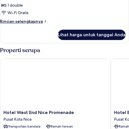
Double
1 double
Comfort
Wi-Fi Gratis
City
Rincian
Rincian selengkapnya
View
lebih
Room
lanjut
Lihat harga untuk tanggal Anda
untuk
Double
Comfort
Properti serupa
City
View
Hotel West End Nice Promenade
Hotel Be
Room
Hotel
Hotel
Hotel West End Nice Promenade
Hotel 
West
Beau
Pusat Kota Nice
Pusat K
End
Rivage
Transportasi bandara
Ramah hewan
Ramah
Nice
Pusat