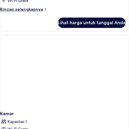
Wi-Fi Gratis
balkon,
Rincian
Rincian selengkapnya
pemandangan
lebih
laut
lanjut
Lihat harga untuk tanggal Anda
untuk
Kamar
Double
atau
Twin,
balkon,
pemandangan
laut
Kamar
Kapasitas 1