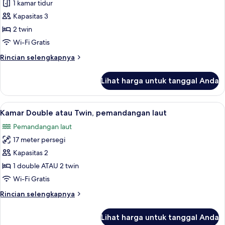
Kamar
1 kamar tidur
Double
Kapasitas 3
atau
2 twin
Twin
Wi-Fi Gratis
Deluks
Rincian
Rincian selengkapnya
lebih
lanjut
Lihat harga untuk tanggal Anda
untuk
Kamar
Double
Lihat
Seprai antialergi, brankas, meja kerja, 
4
atau
Kamar Double atau Twin, pemandangan laut
semua
Twin
Pemandangan laut
Deluks
foto
17 meter persegi
untuk
Kamar
Kapasitas 2
Double
1 double ATAU 2 twin
atau
Wi-Fi Gratis
Twin,
Rincian
Rincian selengkapnya
pemandangan
lebih
laut
lanjut
Lihat harga untuk tanggal Anda
untuk