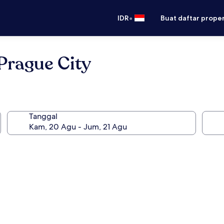
•
IDR
Buat daftar prope
Prague City
Tanggal