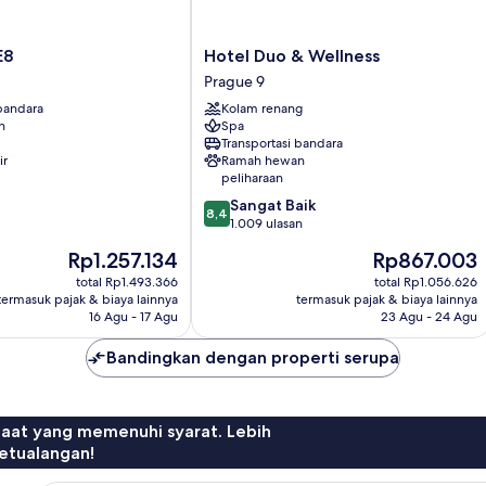
Hotel
E8
Hotel Duo & Wellness
Duo
Prague 9
&
 bandara
Kolam renang
Wellness
n
Spa
Prague
Transportasi bandara
9
ir
Ramah hewan
peliharaan
8.4
Sangat Baik
8,4
dari
1.009 ulasan
10,
Harga
Harga
Rp1.257.134
Rp867.003
Sangat
sekarang
sekarang
Baik,
total Rp1.493.366
total Rp1.056.626
Rp1.257.134
Rp867.003
termasuk pajak & biaya lainnya
termasuk pajak & biaya lainnya
1.009
16 Agu - 17 Agu
23 Agu - 24 Agu
ulasan
Bandingkan dengan properti serupa
faat yang memenuhi syarat. Lebih
etualangan!