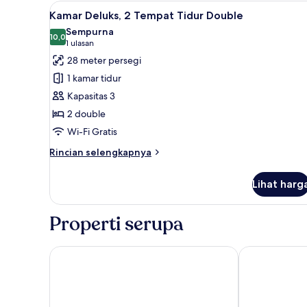
1
Lihat
Kamar Deluks, 2 Tempat Tidur D
6
Tempat
Kamar Deluks, 2 Tempat Tidur Double
semua
Tidur
Sempurna
King
foto
10,0
10,0 dari 10
(1
1 ulasan
untuk
ulasan)
28 meter persegi
Kamar
1 kamar tidur
Deluks,
Kapasitas 3
2
2 double
Tempat
Wi-Fi Gratis
Tidur
Double
Rincian
Rincian selengkapnya
lebih
lanjut
Lihat harg
untuk
Kamar
Deluks,
Properti serupa
2
Tempat
Tidur
Hilton Prague Atrium
Hotel PULSE8
Double