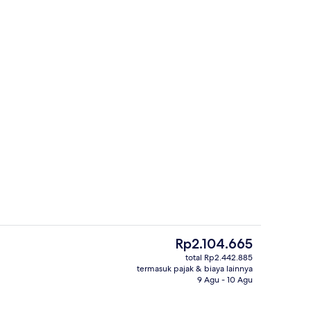
perti
Melayani sarapan, makan siang, dan
Harga
Rp2.104.665
saat
total Rp2.442.885
ini
termasuk pajak & biaya lainnya
bugaran
Lounge lobi
Rp2.104.665
9 Agu - 10 Agu