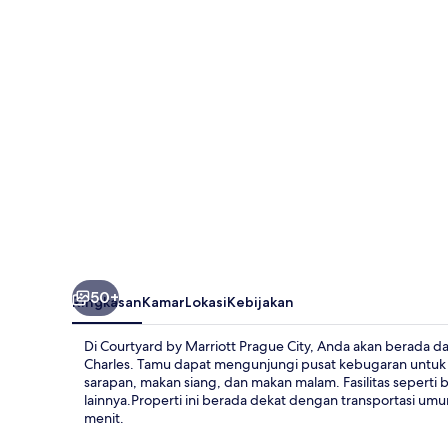
Prague
City
50+
Ringkasan
Kamar
Lokasi
Kebijakan
Di Courtyard by Marriott Prague City, Anda akan berada d
Charles. Tamu dapat mengunjungi pusat kebugaran untuk 
sarapan, makan siang, dan makan malam. Fasilitas seperti 
lainnya.Properti ini berada dekat dengan transportasi umu
menit.