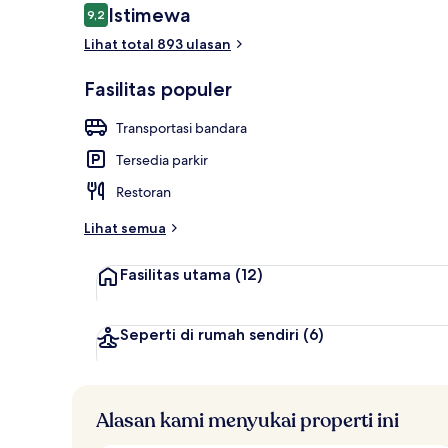
Ulasan
Istimewa
9,2
9,2 dari 10
Lihat total 893 ulasan
Eksterior
Fasilitas populer
Transportasi bandara
Tersedia parkir
Restoran
Lihat semua
Fasilitas utama
(12)
Seperti di rumah sendiri
(6)
Alasan kami menyukai properti ini