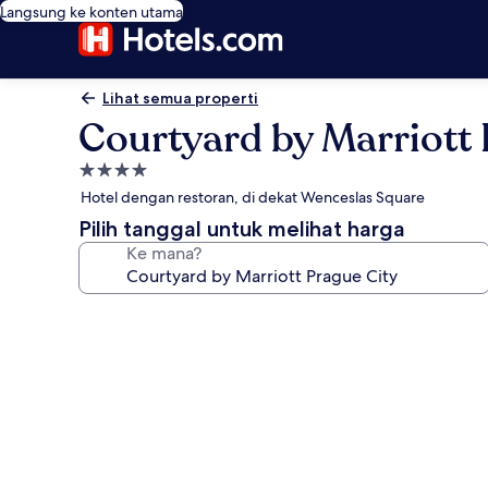
Langsung ke konten utama
Lihat semua properti
Courtyard by Marriott 
Properti
bintang
Hotel dengan restoran, di dekat Wenceslas Square
4.0
Pilih tanggal untuk melihat harga
Ke mana?
Galeri
foto
untuk
Courtyard
by
Marriott