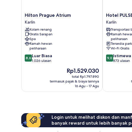
Hilton
Hotel
Hilton Prague Atrium
Hotel PULS
Prague
PULSE8
Karlín
Karlín
Atrium
Karlín
Kolam renang
Transportasi
Karlín
Gratis Sarapan
Ramah hewa
Spa
peliharaan
Ramah hewan
Tersedia park
peliharaan
Wi-Fi Gratis
8.6
9.0
Luar Biasa
Istimewa
8,6
9,0
dari
dari
1.026 ulasan
873 ulasan
10,
10,
Harga
Rp1.529.030
Luar
Istimewa,
sekarang
Biasa,
873
total Rp1.797.890
Rp1.529.030
termasuk pajak & biaya lainnya
1.026
ulasan
16 Agu - 17 Agu
ulasan
Login untuk melihat diskon dan man
banyak reward untuk lebih banyak p