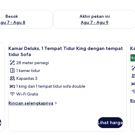
sediaan untuk besok Agu 7 - Agu 8
Periksa ketersediaan untuk akhir peka
Besok
Akhir pekan ini
gu 7 - Agu 8
Agu 7 - Agu 9
as, dan meja kerja
Lihat
Seprai premium, minibar, brankas, dan
L
7
Kamar Deluks, 1 Tempat Tidur King dengan tempat
K
semua
s
tidur Sofa
foto
f
9,
28 meter persegi
untuk
u
1 kamar tidur
Kamar
K
Kapasitas 3
Deluks,
2
1
T
1 king dan 1 tempat tidur sofa double
Tempat
T
Wi-Fi Gratis
Tidur
D
Ri
Ri
Rincian
Rincian selengkapnya
le
King
lebih
la
dengan
lanjut
un
untuk
tempat
Ka
a
Lihat harga
Kamar
tidur
2
Deluks,
T