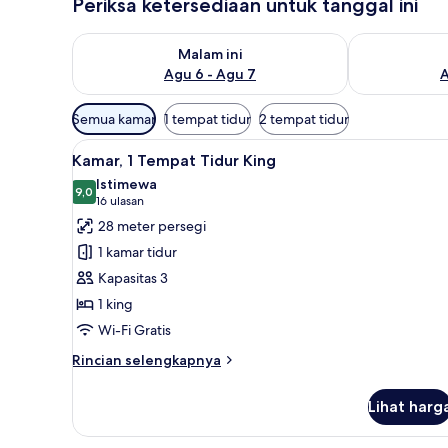
Periksa ketersediaan untuk tanggal ini
Periksa ketersediaan untuk malam ini Agu 6 - Agu 7
Periksa keter
Malam ini
Agu 6 - Agu 7
A
Filter
Semua kamar
1 tempat tidur
2 tempat tidur
tersedia
Lihat
Seprai premium, minibar, brank
untuk
4
Kamar, 1 Tempat Tidur King
semua
kamar
Istimewa
foto
9,0
9,0 dari 10
(16
16 ulasan
untuk
ulasan)
28 meter persegi
Kamar,
1 kamar tidur
1
Kapasitas 3
Tempat
1 king
Tidur
Wi-Fi Gratis
King
Rincian
Rincian selengkapnya
lebih
lanjut
Lihat harg
untuk
Kamar,