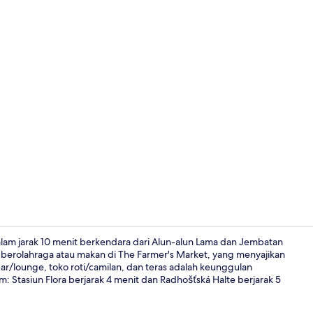
Fasilitas pro
alam jarak 10 menit berkendara dari Alun-alun Lama dan Jembatan
berolahraga atau makan di The Farmer's Market, yang menyajikan
bar/lounge, toko roti/camilan, dan teras adalah keunggulan
Fasilitas ke
m: Stasiun Flora berjarak 4 menit dan Radhošťská Halte berjarak 5