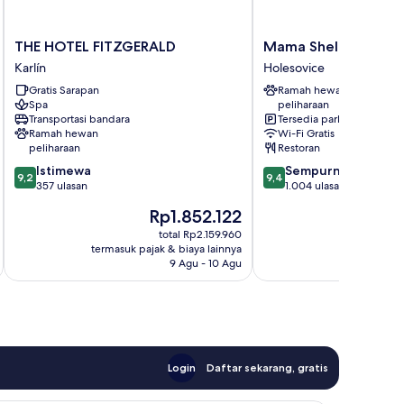
THE
Mama
THE HOTEL FITZGERALD
Mama Shelter Pragu
HOTEL
Shelter
Karlín
Holesovice
FITZGERALD
Prague
Gratis Sarapan
Ramah hewan
Karlín
Holesovice
Spa
peliharaan
Transportasi bandara
Tersedia parkir
Ramah hewan
Wi-Fi Gratis
peliharaan
Restoran
9.2
9.4
Istimewa
Sempurna
9,2
9,4
dari
dari
357 ulasan
1.004 ulasan
10,
10,
Harga
H
Rp1.852.122
Istimewa,
Sempurna,
sekarang
s
357
1.004
total Rp2.159.960
Rp1.852.122
R
termasuk pajak & biaya lainnya
termasuk paj
ulasan
ulasan
9 Agu - 10 Agu
Login
Daftar sekarang, gratis