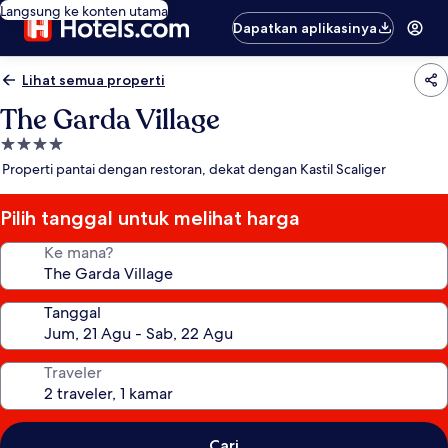
Langsung ke konten utama
Dapatkan aplikasinya
Lihat semua properti
The Garda Village
Properti
bintang
Properti pantai dengan restoran, dekat dengan Kastil Scaliger
4.0
Pilih tanggal untuk melihat harga
Ke mana?
Tanggal
Traveler
Cari