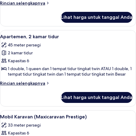
2
Rincian
Rincian selengkapnya
kamar
lebih
lanjut
tidur
Lihat harga untuk tanggal Anda
untuk
Bungalow,
2
Lihat
Apartemen, 2 kamar tidur | Tirai ked
30
kamar
Apartemen, 2 kamar tidur
semua
tidur
45 meter persegi
foto
2 kamar tidur
untuk
Apartemen,
Kapasitas 6
2
1 double, 1 queen dan 1 tempat tidur tingkat twin ATAU 1 double, 1
tempat tidur tingkat twin dan 1 tempat tidur tingkat twin Besar
kamar
tidur
Rincian
Rincian selengkapnya
lebih
lanjut
Lihat harga untuk tanggal Anda
untuk
Apartemen,
2
Lihat
Mobil Karavan (Maxicaravan Prestige) 
12
kamar
Mobil Karavan (Maxicaravan Prestige)
semua
tidur
33 meter persegi
foto
Kapasitas 6
untuk