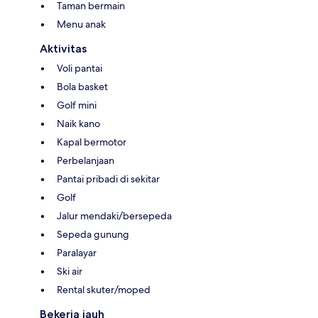
Taman bermain
Menu anak
Aktivitas
Voli pantai
Bola basket
Golf mini
Naik kano
Kapal bermotor
Perbelanjaan
Pantai pribadi di sekitar
Golf
Jalur mendaki/bersepeda
Sepeda gunung
Paralayar
Ski air
Rental skuter/moped
Bekerja jauh