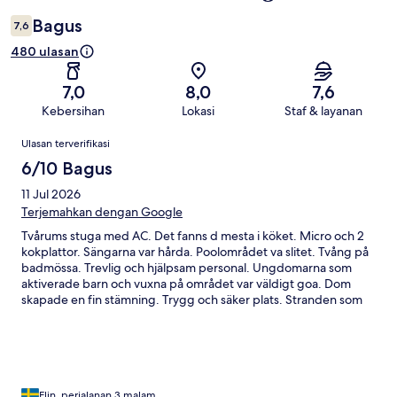
Bagus
7,6
480 ulasan
7,0
8,0
7,6
Kebersihan
Lokasi
Staf & layanan
Ulasan
Ulasan terverifikasi
6/10 Bagus
11 Jul 2026
Terjemahkan dengan Google
Tvårums stuga med AC. Det fanns d mesta i köket. Micro och 2
kokplattor. Sängarna var hårda. Poolområdet va slitet. Tvång på
badmössa. Trevlig och hjälpsam personal. Ungdomarna som
aktiverade barn och vuxna på området var väldigt goa. Dom
skapade en fin stämning. Trygg och säker plats. Stranden som
fanns i anslutningen till camping var OK! Möjlighet till olika
träningsformen som tennis, gym och fotboll fanns. Kan
rekommendera boendet om man vill ha ett mer budgetvänligt
och enkelt hotell.
Elin, perjalanan 3 malam