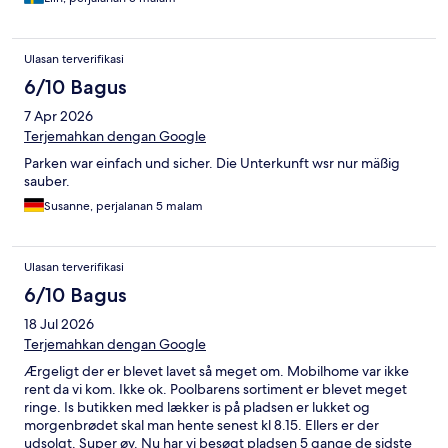
Ulasan terverifikasi
6/10 Bagus
7 Apr 2026
Terjemahkan dengan Google
Parken war einfach und sicher. Die Unterkunft wsr nur mäßig
sauber.
Susanne, perjalanan 5 malam
Ulasan terverifikasi
6/10 Bagus
18 Jul 2026
Terjemahkan dengan Google
Ærgeligt der er blevet lavet så meget om. Mobilhome var ikke
rent da vi kom. Ikke ok. Poolbarens sortiment er blevet meget
ringe. Is butikken med lækker is på pladsen er lukket og
morgenbrødet skal man hente senest kl 8.15. Ellers er der
udsolgt. Super øv. Nu har vi besøgt pladsen 5 gange de sidste