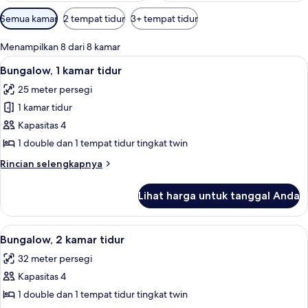
Filter
Semua kamar
2 tempat tidur
3+ tempat tidur
tersedia
untuk
Menampilkan 8 dari 8 kamar
kamar
Lihat
Tirai kedap cahaya dan tempat tidur 
25
Bungalow, 1 kamar tidur
semua
25 meter persegi
foto
1 kamar tidur
untuk
Bungalow,
Kapasitas 4
1
1 double dan 1 tempat tidur tingkat twin
kamar
Rincian
Rincian selengkapnya
tidur
lebih
lanjut
Lihat harga untuk tanggal Anda
untuk
Bungalow,
1
Lihat
Tirai kedap cahaya dan tempat tidur 
23
kamar
Bungalow, 2 kamar tidur
semua
tidur
32 meter persegi
foto
Kapasitas 4
untuk
Bungalow,
1 double dan 1 tempat tidur tingkat twin