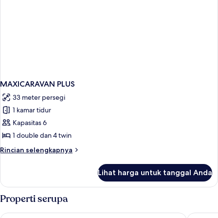
MAXICARAVAN PLUS
33 meter persegi
1 kamar tidur
Kapasitas 6
1 double dan 4 twin
Rincian
Rincian selengkapnya
lebih
lanjut
Lihat harga untuk tanggal Anda
untuk
MAXICARAVAN
PLUS
Properti serupa
Campeggio del Garda
Residen