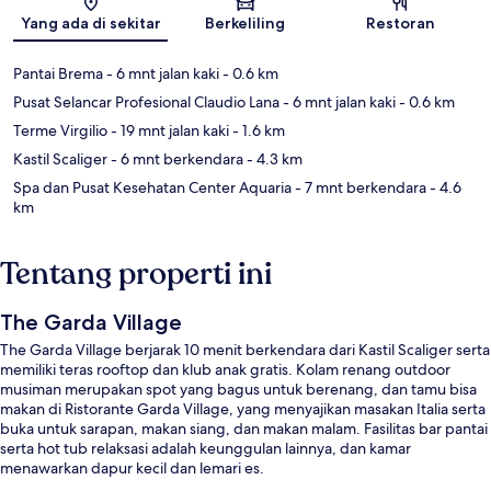
Peta
Yang ada di sekitar
Berkeliling
Restoran
Pantai Brema
- 6 mnt jalan kaki
- 0.6 km
Pusat Selancar Profesional Claudio Lana
- 6 mnt jalan kaki
- 0.6 km
Terme Virgilio
- 19 mnt jalan kaki
- 1.6 km
Kastil Scaliger
- 6 mnt berkendara
- 4.3 km
Spa dan Pusat Kesehatan Center Aquaria
- 7 mnt berkendara
- 4.6
km
Tentang properti ini
The Garda Village
The Garda Village berjarak 10 menit berkendara dari Kastil Scaliger serta
memiliki teras rooftop dan klub anak gratis. Kolam renang outdoor
musiman merupakan spot yang bagus untuk berenang, dan tamu bisa
makan di Ristorante Garda Village, yang menyajikan masakan Italia serta
buka untuk sarapan, makan siang, dan makan malam. Fasilitas bar pantai
serta hot tub relaksasi adalah keunggulan lainnya, dan kamar
menawarkan dapur kecil dan lemari es.