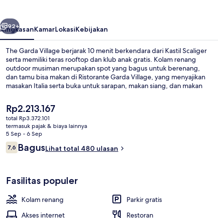
belumnya
Berikutnya
92+
Ringkasan
Kamar
Lokasi
Kebijakan
The Garda Village berjarak 10 menit berkendara dari Kastil Scaliger
serta memiliki teras rooftop dan klub anak gratis. Kolam renang
outdoor musiman merupakan spot yang bagus untuk berenang,
dan tamu bisa makan di Ristorante Garda Village, yang menyajikan
masakan Italia serta buka untuk sarapan, makan siang, dan makan
malam. Fasilitas bar pantai serta hot tub relaksasi adalah keunggulan
lainnya, dan kamar menawarkan dapur kecil dan lemari es.
Harga
Rp2.213.167
saat
total Rp3.372.101
ini
termasuk pajak & biaya lainnya
Kolam renang outdoor musiman, den
Rp2.213.167
5 Sep - 6 Sep
Ulasan
Bagus
7,6
Lihat total 480 ulasan
7,6 dari 10
Fasilitas populer
Kolam renang
Parkir gratis
Akses internet
Restoran