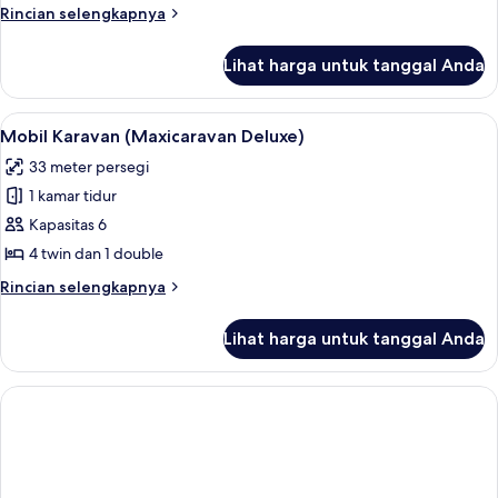
Bungalow,
Rincian
Rincian selengkapnya
lebih
1
lanjut
kamar
Lihat harga untuk tanggal Anda
untuk
tidur
Bungalow,
1
Lihat
Mobil Karavan (Maxicaravan Deluxe) |
7
kamar
Mobil Karavan (Maxicaravan Deluxe)
semua
tidur
33 meter persegi
foto
1 kamar tidur
untuk
Mobil
Kapasitas 6
Karavan
4 twin dan 1 double
(Maxicaravan
Rincian
Rincian selengkapnya
Deluxe)
lebih
lanjut
Lihat harga untuk tanggal Anda
untuk
Mobil
Karavan
(Maxicaravan
Deluxe)