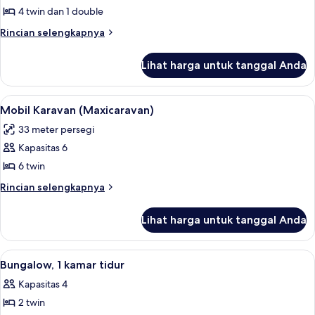
Mobil
4 twin dan 1 double
Karavan
Rincian
Rincian selengkapnya
(Maxicaravan
lebih
lanjut
Prestige)
Lihat harga untuk tanggal Anda
untuk
Mobil
Karavan
Lihat
Mobil Karavan (Maxicaravan) | Area ke
6
(Maxicaravan
Mobil Karavan (Maxicaravan)
semua
Prestige)
33 meter persegi
foto
Kapasitas 6
untuk
Mobil
6 twin
Karavan
Rincian
Rincian selengkapnya
(Maxicaravan)
lebih
lanjut
Lihat harga untuk tanggal Anda
untuk
Mobil
Karavan
Lihat
Bungalow, 1 kamar tidur | Teras/patio
3
(Maxicaravan)
Bungalow, 1 kamar tidur
semua
Kapasitas 4
foto
2 twin
untuk