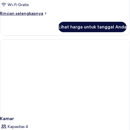
Superior
Wi-Fi Gratis
Rincian
Rincian selengkapnya
lebih
lanjut
Lihat harga untuk tanggal Anda
untuk
Doppia
Superior
Kamar
Kapasitas 4