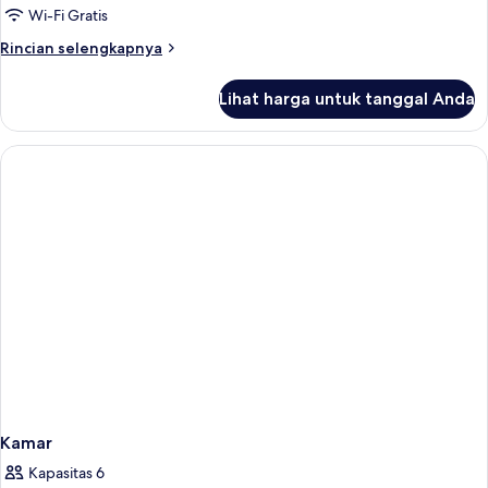
Wi-Fi Gratis
Rincian
Rincian selengkapnya
lebih
lanjut
Lihat harga untuk tanggal Anda
untuk
Kamar
Kamar
Kapasitas 6