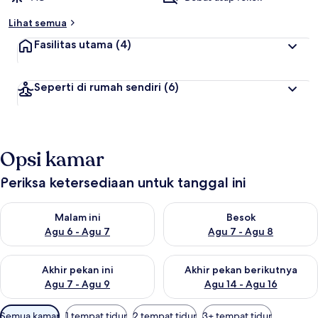
Lihat semua
Fasilitas utama
(4)
Seperti di rumah sendiri
(6)
Opsi kamar
Periksa ketersediaan untuk tanggal ini
Periksa ketersediaan untuk malam ini Agu 6 - Agu 7
Periksa ketersediaan untuk be
Malam ini
Besok
Agu 6 - Agu 7
Agu 7 - Agu 8
Periksa ketersediaan untuk akhir pekan ini Agu 7 - Agu 9
Periksa ketersediaan untuk ak
Akhir pekan ini
Akhir pekan berikutnya
Agu 7 - Agu 9
Agu 14 - Agu 16
Filter
Semua kamar
1 tempat tidur
2 tempat tidur
3+ tempat tidur