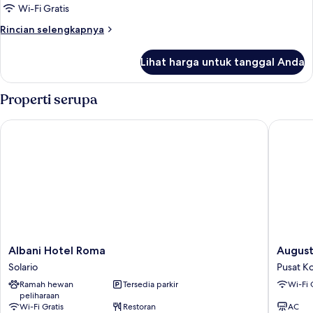
Wi-Fi Gratis
Rincian
Rincian selengkapnya
lebih
lanjut
Lihat harga untuk tanggal Anda
untuk
Kamar
Properti serupa
Albani Hotel Roma
Augusta L
Albani
Augusta
Albani Hotel Roma
August
Hotel
Lucilla
Solario
Pusat K
Roma
Palace
Ramah hewan
Tersedia parkir
Wi-Fi 
Solario
Pusat
peliharaan
Kota
Wi-Fi Gratis
Restoran
AC
Roma