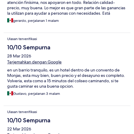
atención finísima, nos apoyaron en todo. Relación calidad-
precio, muy buena. Lo mejor es que gran parte de las ganancias
la utilizan para ayudar a personas con necesidades. Está
relativamente cerca del coliseo. Es un hotel al cual sí regreso.
gerardo, perjalanan 1 malam
Ulasan terverifikasi
10/10 Sempurna
28 Mar 2026
Terjemahkan dengan Google
en un barrio tranquilo, es un hotel dentro de un convento de
Monjas, esta muy bien, buen precio y el desayuno es completo.
Volveria, esta como a 15 minutos del coliseo caminando, si te
gusta caminar es una buena opcion.
Gustavo, perjalanan 3 malam
Ulasan terverifikasi
10/10 Sempurna
22 Mar 2026