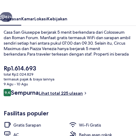
belumnya
Berikutnya
82+
Ringkasan
Kamar
Lokasi
Kebijakan
Casa San Giuseppe berjarak 5 menit berkendara dari Colosseum
dan Roman Forum. Manfaat gratis termasuk WiFi dan sarapan ambil
sendiri setiap hari antara pukul 07.00 dan 09.30. Selain itu, Circus
Maximus dan Piazza Venezia hanya berjarak 5 menit
berkendara.Para traveler terkesan dengan staf. Properti ini berada
dekat dengan transportasi umum: Stasiun San Giovanni berjarak 11
menit dan Stasiun Re di Roma berjarak 13 menit.
Harga
Rp1.614.693
saat
total Rp2.024.829
ini
termasuk pajak & biaya lainnya
Resepsionis
Rp1.614.693
9 Agu - 10 Agu
Ulasan
Sempurna
9,4
Lihat total 225 ulasan
9,4 dari 10
Fasilitas populer
Gratis Sarapan
Wi-Fi Gratis
AC
Bebas asap rokok