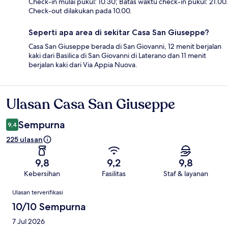
Check-in mulai pukul: 10.30; Batas waktu check-in pukul: 21.00.
Check-out dilakukan pada 10.00.
Seperti apa area di sekitar Casa San Giuseppe?
Casa San Giuseppe berada di San Giovanni, 12 menit berjalan
kaki dari Basilica di San Giovanni di Laterano dan 11 menit
berjalan kaki dari Via Appia Nuova.
Ulasan Casa San Giuseppe
Ulasan
Sempurna
9,4
225 ulasan
9,8
9,2
9,8
Kebersihan
Fasilitas
Staf & layanan
Ulasan
Ulasan terverifikasi
10/10 Sempurna
7 Jul 2026