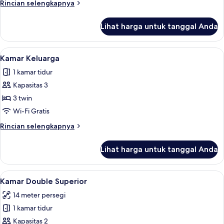
Rincian
Rincian selengkapnya
lebih
lanjut
Lihat harga untuk tanggal Anda
untuk
Kamar
Standar
Lihat
Kamar Keluarga | Seprai premium, ban
18
Kamar Keluarga
semua
1 kamar tidur
foto
Kapasitas 3
untuk
Kamar
3 twin
Keluarga
Wi-Fi Gratis
Rincian
Rincian selengkapnya
lebih
lanjut
Lihat harga untuk tanggal Anda
untuk
Kamar
Keluarga
Lihat
Kamar Double Superior | Seprai premi
11
Kamar Double Superior
semua
14 meter persegi
foto
1 kamar tidur
untuk
Kamar
Kapasitas 2