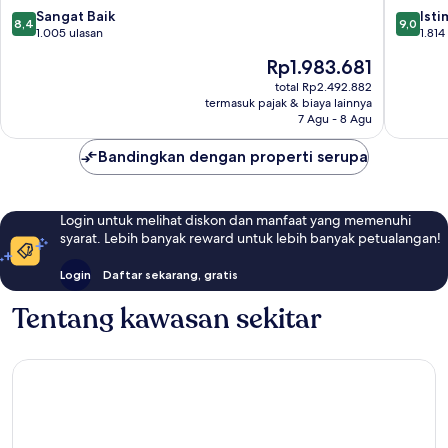
8.4
9.0
Sangat Baik
Ist
8,4
9,0
dari
dari
1.005 ulasan
1.814
10,
10,
Harga
Rp1.983.681
Sangat
Istimew
sekarang
Baik,
1.814
total Rp2.492.882
Rp1.983.681
termasuk pajak & biaya lainnya
1.005
ulasan
7 Agu - 8 Agu
ulasan
Bandingkan dengan properti serupa
Login untuk melihat diskon dan manfaat yang memenuhi
syarat. Lebih banyak reward untuk lebih banyak petualangan!
Login
Daftar sekarang, gratis
Tentang kawasan sekitar