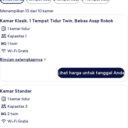
tersedia
untuk
Menampilkan 10 dari 10 kamar
kamar
Lihat
Kamar Klasik, 1 Tempat Tidur Twin, Be
13
Kamar Klasik, 1 Tempat Tidur Twin, Bebas Asap Rokok
semua
1 kamar tidur
foto
Kapasitas 1
untuk
Kamar
1 twin
Klasik,
Wi-Fi Gratis
1
Rincian
Rincian selengkapnya
Tempat
lebih
Tidur
lanjut
Lihat harga untuk tanggal Anda
untuk
Twin,
Kamar
Bebas
Klasik,
Lihat
Kamar Standar | Seprai premium, bant
Asap
14
1
Kamar Standar
semua
Tempat
Rokok
1 kamar tidur
Tidur
foto
Twin,
Kapasitas 3
untuk
Bebas
Kamar
2 twin
Asap
Standar
Rokok
Wi-Fi Gratis