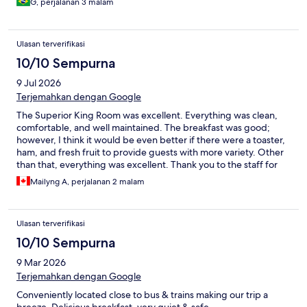
G, perjalanan 3 malam
Ulasan terverifikasi
10/10 Sempurna
9 Jul 2026
Terjemahkan dengan Google
The Superior King Room was excellent. Everything was clean,
comfortable, and well maintained. The breakfast was good;
however, I think it would be even better if there were a toaster,
ham, and fresh fruit to provide guests with more variety. Other
than that, everything was excellent. Thank you to the staff for
their kindness and the great service we received.
Mailyng A, perjalanan 2 malam
Ulasan terverifikasi
10/10 Sempurna
9 Mar 2026
Terjemahkan dengan Google
Conveniently located close to bus & trains making our trip a