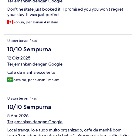
Terjemahkan dengan Google
Don’t hesitate just booked it. I promised you you won’t regret
your stay. It was just perfect
Rohun, perjalanan 4 malam
Ulasan terverifikasi
10/10 Sempurna
12 Okt 2025
Terjemahkan dengan Google
Café da manhã excelente
osvaldo, perjalanan 1 malam
Ulasan terverifikasi
10/10 Sempurna
5 Apr 2026
Terjemahkan dengan Google
Local tranquilo e tudo muito organizado, cafe da manhã bom,
fica a 2 quadras do metro da Linha C. Proximo da Igreja São João