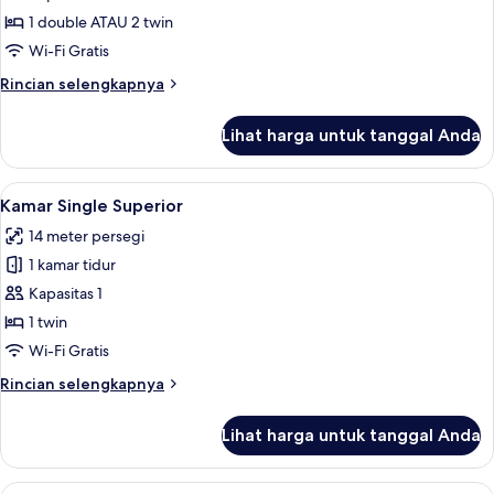
Double
1 double ATAU 2 twin
Superior
Wi-Fi Gratis
Rincian
Rincian selengkapnya
lebih
lanjut
Lihat harga untuk tanggal Anda
untuk
Kamar
Double
Lihat
Kamar Single Superior | Seprai premiu
19
Superior
Kamar Single Superior
semua
14 meter persegi
foto
1 kamar tidur
untuk
Kamar
Kapasitas 1
Single
1 twin
Superior
Wi-Fi Gratis
Rincian
Rincian selengkapnya
lebih
lanjut
Lihat harga untuk tanggal Anda
untuk
Kamar
Single