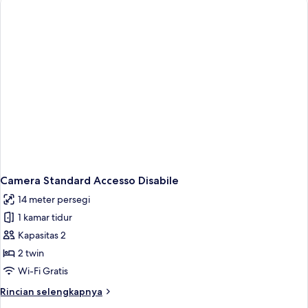
Superior
Camera Standard Accesso Disabile
14 meter persegi
1 kamar tidur
Kapasitas 2
2 twin
Wi-Fi Gratis
Rincian
Rincian selengkapnya
lebih