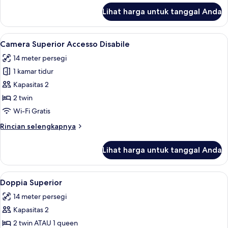
lanjut
Lihat harga untuk tanggal Anda
untuk
Camera
Standard
Lihat
Camera Superior Accesso Disabile | Se
4
Accesso
Camera Superior Accesso Disabile
semua
Disabile
14 meter persegi
foto
1 kamar tidur
untuk
Camera
Kapasitas 2
Superior
2 twin
Accesso
Wi-Fi Gratis
Disabile
Rincian
Rincian selengkapnya
lebih
lanjut
Lihat harga untuk tanggal Anda
untuk
Camera
Superior
Lihat
Seprai premium, bantalan ekstra lemb
20
Accesso
Doppia Superior
semua
Disabile
14 meter persegi
foto
Kapasitas 2
untuk
Doppia
2 twin ATAU 1 queen