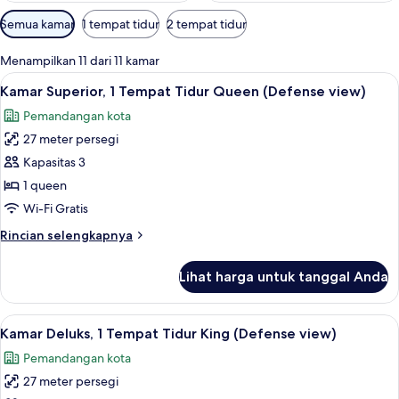
Filter
Semua kamar
1 tempat tidur
2 tempat tidur
tersedia
untuk
Menampilkan 11 dari 11 kamar
kamar
Lihat
Kamar Superior, 1 Tempat Tidur Queen 
7
Kamar Superior, 1 Tempat Tidur Queen (Defense view)
semua
Pemandangan kota
foto
27 meter persegi
untuk
Kamar
Kapasitas 3
Superior,
1 queen
1
Wi-Fi Gratis
Tempat
Rincian
Rincian selengkapnya
Tidur
lebih
Queen
lanjut
Lihat harga untuk tanggal Anda
untuk
(Defense
Kamar
view)
Superior,
Lihat
Kamar Deluks, 1 Tempat Tidur King (De
8
1
Kamar Deluks, 1 Tempat Tidur King (Defense view)
semua
Tempat
Pemandangan kota
Tidur
foto
Queen
27 meter persegi
untuk
(Defense