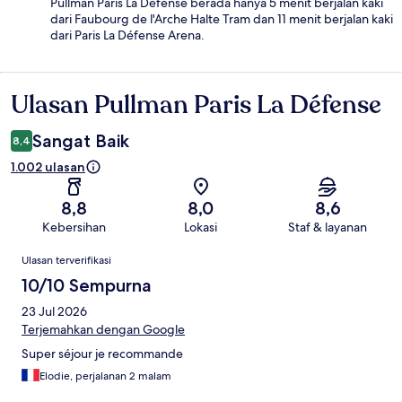
Pullman Paris La Défense berada hanya 5 menit berjalan kaki
dari Faubourg de l'Arche Halte Tram dan 11 menit berjalan kaki
dari Paris La Défense Arena.
Ulasan Pullman Paris La Défense
Ulasan
Sangat Baik
8,4
1.002 ulasan
8,8
8,0
8,6
Kebersihan
Lokasi
Staf & layanan
Ulasan
Ulasan terverifikasi
10/10 Sempurna
23 Jul 2026
Terjemahkan dengan Google
Super séjour je recommande
Elodie, perjalanan 2 malam