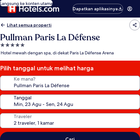
Langsung ke konten utama
Dapatkan aplikasinya
Lihat semua properti
Pullman Paris La Défense
Properti
bintang
Hotel mewah dengan spa, di dekat Paris La Défense Arena
5.0
Pilih tanggal untuk melihat harga
Ke mana?
Tanggal
Traveler
Cari