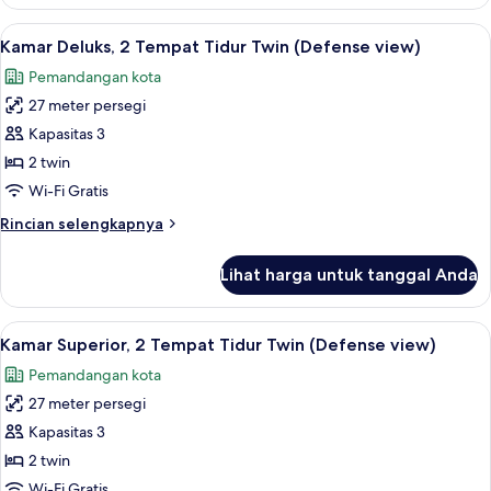
Suite
tidur
Keluarga,
Lihat
Kamar Deluks, 2 Tempat Tidur Twin (De
Sofa
6
1
Kamar Deluks, 2 Tempat Tidur Twin (Defense view)
semua
Tempat
(180
Pemandangan kota
Tidur
foto
degrees
King
27 meter persegi
untuk
view)
dengan
Kamar
Kapasitas 3
tempat
Deluks,
tidur
2 twin
Sofa
2
Wi-Fi Gratis
(180
Tempat
degrees
Rincian
Rincian selengkapnya
Tidur
view)
lebih
Twin
lanjut
Lihat harga untuk tanggal Anda
untuk
(Defense
Kamar
view)
Deluks,
Lihat
Kamar Superior, 2 Tempat Tidur Twin (
6
2
Kamar Superior, 2 Tempat Tidur Twin (Defense view)
semua
Tempat
Pemandangan kota
Tidur
foto
Twin
27 meter persegi
untuk
(Defense
Kamar
Kapasitas 3
view)
Superior,
2 twin
2
Wi-Fi Gratis