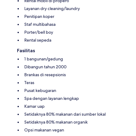
Rental mobil di properti
Layanan dry cleaning/laundry
Penitipan koper
Staf multibahasa
Porter/bell boy
Rental sepeda
Fasilitas
1 bangunan/gedung
Dibangun tahun 2000
Brankas di resepsionis
Teras
Pusat kebugaran
Spa dengan layanan lengkap
Kamar uap
Setidaknya 80% makanan dari sumber lokal
Setidaknya 80% makanan organik
Opsi makanan vegan