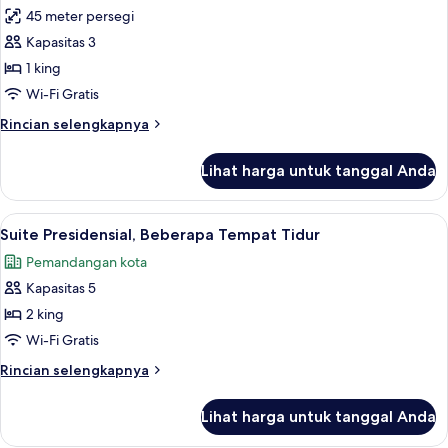
Twin
45 meter persegi
untuk
(Defense
Suite
Kapasitas 3
view)
Junior,
1 king
1
Wi-Fi Gratis
Tempat
Rincian
Rincian selengkapnya
Tidur
lebih
King
lanjut
Lihat harga untuk tanggal Anda
untuk
(180
Suite
degrees
Junior,
Lihat
Suite Presidensial, Beberapa Tempat Ti
view)
8
1
Suite Presidensial, Beberapa Tempat Tidur
semua
Tempat
Pemandangan kota
Tidur
foto
King
Kapasitas 5
untuk
(180
Suite
2 king
degrees
Presidensial,
view)
Wi-Fi Gratis
Beberapa
Rincian
Rincian selengkapnya
Tempat
lebih
Tidur
lanjut
Lihat harga untuk tanggal Anda
untuk
Suite