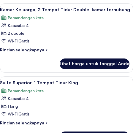
Presidensial,
Lihat
Seprai premium, brankas, meja kerja, 
4
Beberapa
Kamar Keluarga, 2 Tempat Tidur Double, kamar terhubung
semua
Tempat
Pemandangan kota
Tidur
foto
Kapasitas 4
untuk
Kamar
2 double
Keluarga,
Wi-Fi Gratis
2
Rincian
Rincian selengkapnya
Tempat
lebih
Tidur
lanjut
Lihat harga untuk tanggal Anda
untuk
Double,
Kamar
kamar
Keluarga,
Lihat
Suite Superior, 1 Tempat Tidur King | 
terhubung
7
2
Suite Superior, 1 Tempat Tidur King
semua
Tempat
Pemandangan kota
Tidur
foto
Double,
Kapasitas 4
untuk
kamar
Suite
1 king
terhubung
Superior,
Wi-Fi Gratis
1
Rincian
Rincian selengkapnya
Tempat
lebih