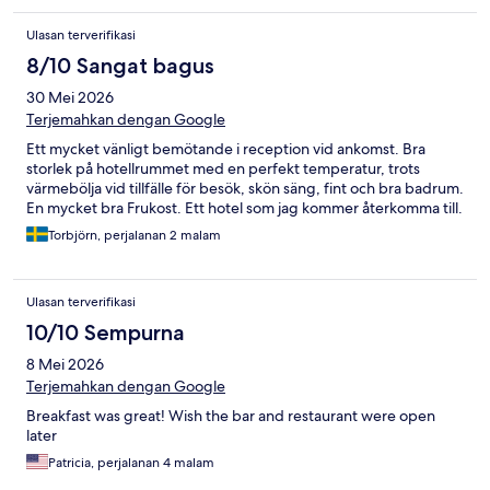
Ulasan terverifikasi
8/10 Sangat bagus
30 Mei 2026
Terjemahkan dengan Google
Ett mycket vänligt bemötande i reception vid ankomst. Bra
storlek på hotellrummet med en perfekt temperatur, trots
värmebölja vid tillfälle för besök, skön säng, fint och bra badrum.
En mycket bra Frukost. Ett hotel som jag kommer återkomma till.
Torbjörn, perjalanan 2 malam
Ulasan terverifikasi
10/10 Sempurna
8 Mei 2026
Terjemahkan dengan Google
Breakfast was great! Wish the bar and restaurant were open
later
Patricia, perjalanan 4 malam