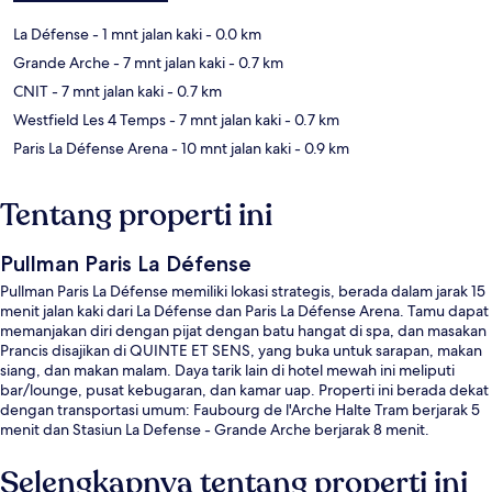
La Défense
- 1 mnt jalan kaki
- 0.0 km
Grande Arche
- 7 mnt jalan kaki
- 0.7 km
CNIT
- 7 mnt jalan kaki
- 0.7 km
Westfield Les 4 Temps
- 7 mnt jalan kaki
- 0.7 km
Paris La Défense Arena
- 10 mnt jalan kaki
- 0.9 km
Tentang properti ini
Pullman Paris La Défense
Pullman Paris La Défense memiliki lokasi strategis, berada dalam jarak 15
menit jalan kaki dari La Défense dan Paris La Défense Arena. Tamu dapat
memanjakan diri dengan pijat dengan batu hangat di spa, dan masakan
Prancis disajikan di QUINTE ET SENS, yang buka untuk sarapan, makan
siang, dan makan malam. Daya tarik lain di hotel mewah ini meliputi
bar/lounge, pusat kebugaran, dan kamar uap. Properti ini berada dekat
dengan transportasi umum: Faubourg de l'Arche Halte Tram berjarak 5
menit dan Stasiun La Defense - Grande Arche berjarak 8 menit.
Selengkapnya tentang properti ini