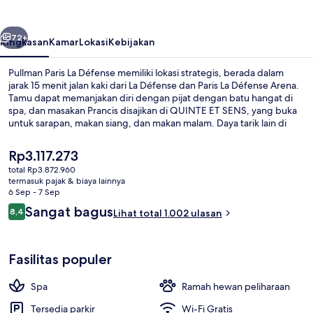
Défense
belumnya
Berikutnya
72+
Ringkasan
Kamar
Lokasi
Kebijakan
Pullman Paris La Défense memiliki lokasi strategis, berada dalam
jarak 15 menit jalan kaki dari La Défense dan Paris La Défense Arena.
Tamu dapat memanjakan diri dengan pijat dengan batu hangat di
spa, dan masakan Prancis disajikan di QUINTE ET SENS, yang buka
untuk sarapan, makan siang, dan makan malam. Daya tarik lain di
hotel mewah ini meliputi bar/lounge, pusat kebugaran, dan kamar
uap. Properti ini berada dekat dengan transportasi umum:
Harga
Rp3.117.273
Faubourg de l'Arche Halte Tram berjarak 5 menit dan Stasiun La
saat
total Rp3.872.960
Defense - Grande Arche berjarak 8 menit.
ini
termasuk pajak & biaya lainnya
Teras/patio
Rp3.117.273
6 Sep - 7 Sep
Ulasan
Sangat bagus
8,4
Lihat total 1.002 ulasan
8,4 dari 10
Fasilitas populer
Spa
Ramah hewan peliharaan
Tersedia parkir
Wi-Fi Gratis