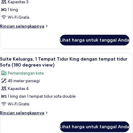
Kamar
Kapasitas 3
view)
Deluks,
1 king
1
Wi-Fi Gratis
Tempat
Rincian
Rincian selengkapnya
Tidur
lebih
King
lanjut
Lihat harga untuk tanggal Anda
untuk
(Defense
Kamar
view)
Deluks,
Lihat
Kamar bertema anak-anak
12
1
Suite Keluarga, 1 Tempat Tidur King dengan tempat tidur
semua
Tempat
Sofa (180 degrees view)
Tidur
foto
Pemandangan kota
King
untuk
(Defense
45 meter persegi
Suite
view)
Kapasitas 4
Keluarga,
1
1 king dan 1 tempat tidur sofa double
Tempat
Wi-Fi Gratis
Tidur
Rincian
Rincian selengkapnya
King
lebih
dengan
lanjut
Lihat harga untuk tanggal Anda
untuk
tempat