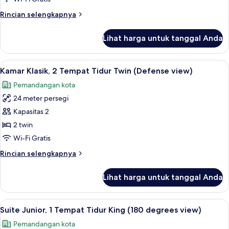
Tempat
Rincian
Rincian selengkapnya
Tidur
lebih
Twin
lanjut
Lihat harga untuk tanggal Anda
untuk
(Defense
Kamar
view)
Superior,
Lihat
Seprai premium, brankas, meja kerja, 
5
2
Kamar Klasik, 2 Tempat Tidur Twin (Defense view)
semua
Tempat
Pemandangan kota
Tidur
foto
Twin
24 meter persegi
untuk
(Defense
Kamar
Kapasitas 2
view)
Klasik,
2 twin
2
Wi-Fi Gratis
Tempat
Rincian
Rincian selengkapnya
Tidur
lebih
Twin
lanjut
Lihat harga untuk tanggal Anda
untuk
(Defense
Kamar
view)
Klasik,
Lihat
Seprai premium, brankas, meja kerja, 
7
2
Suite Junior, 1 Tempat Tidur King (180 degrees view)
semua
Tempat
Pemandangan kota
Tidur
foto