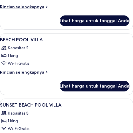
Villa
Rincian
Rincian selengkapnya
lebih
lanjut
Lihat harga untuk tanggal Anda
untuk
Two
Bedroom
Lihat
Seprai premium, selimut bulu angsa, m
4
Beach
BEACH POOL VILLA
semua
Pool
Kapasitas 2
Villa
foto
1 king
untuk
BEACH
Wi-Fi Gratis
POOL
Rincian
Rincian selengkapnya
VILLA
lebih
lanjut
Lihat harga untuk tanggal Anda
untuk
BEACH
POOL
Lihat
Seprai premium, selimut bulu angsa, m
6
VILLA
SUNSET BEACH POOL VILLA
semua
Kapasitas 3
foto
1 king
untuk
SUNSET
Wi-Fi Gratis