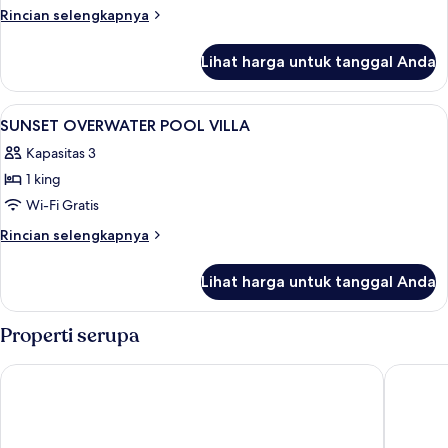
BEACH
Rincian
Rincian selengkapnya
POOL
lebih
lanjut
VILLA
Lihat harga untuk tanggal Anda
untuk
SUNSET
BEACH
Lihat
Seprai premium, selimut bulu angsa, m
7
POOL
SUNSET OVERWATER POOL VILLA
semua
VILLA
Kapasitas 3
foto
1 king
untuk
SUNSET
Wi-Fi Gratis
OVERWATER
Rincian
Rincian selengkapnya
POOL
lebih
lanjut
VILLA
Lihat harga untuk tanggal Anda
untuk
SUNSET
OVERWATER
Properti serupa
POOL
VILLA
RAAYA By Atmosphere
Emerald 