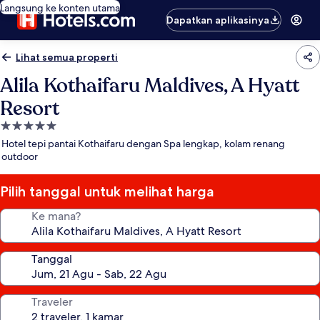
Langsung ke konten utama
Dapatkan aplikasinya
Lihat semua properti
Alila Kothaifaru Maldives, A Hyatt
Resort
Properti
bintang
Hotel tepi pantai Kothaifaru dengan Spa lengkap, kolam renang
5.0
outdoor
Pilih tanggal untuk melihat harga
Ke mana?
Tanggal
Traveler