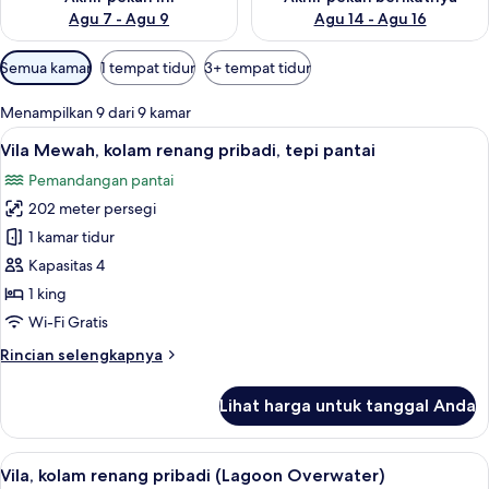
Agu 7 - Agu 9
Agu 14 - Agu 16
Filter
Semua kamar
1 tempat tidur
3+ tempat tidur
tersedia
untuk
Menampilkan 9 dari 9 kamar
kamar
Lihat
Pemandangan dari kamar
10
Vila Mewah, kolam renang pribadi, tepi pantai
semua
Pemandangan pantai
foto
202 meter persegi
untuk
Vila
1 kamar tidur
Mewah,
Kapasitas 4
kolam
1 king
renang
Wi-Fi Gratis
pribadi,
Rincian
Rincian selengkapnya
tepi
lebih
pantai
lanjut
Lihat harga untuk tanggal Anda
untuk
Vila
Mewah,
Lihat
Pemandangan dari kamar
11
kolam
Vila, kolam renang pribadi (Lagoon Overwater)
semua