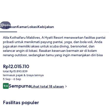
Maldives,
A
Hyatt
belumnya
Berikutnya
Resort
169+
Ringkasan
Kamar
Lokasi
Kebijakan
Alila Kothaifaru Maldives, A Hyatt Resort menawarkan fasilitas pantai
pribadi untuk menikmati payung pantai, yoga, dan bola voli, Anda
juga akan memiliki akses untuk scuba diving, bersnorkel, dan
selancar angin di lokasi. Rasakan keseruan bermain air di kolam
renang outdoor, sedangkan tamu yang ingin memanjakan diri bisa
mengunjungi spa untuk menikmati pijat jaringan dalam, body wrap,
dan facial. Seasalt merupakan salah satu 5 restoran yang menyajikan
Harga
Rp12.015.110
hidangan lokal dan internasional serta buka untuk sarapan, makan
saat
total Rp15.893.839
siang, dan makan malam. Keunggulan lain di hotel mewah ini
ini
termasuk pajak & biaya lainnya
meliputi 2 bar pantai, klub anak gratis, dan bar tepi kolam renang.
Eksterior
Rp12.015.110
5 Sep - 6 Sep
Ulasan
Sempurna
9,6
Lihat total 18 ulasan
9,6 dari 10
Fasilitas populer