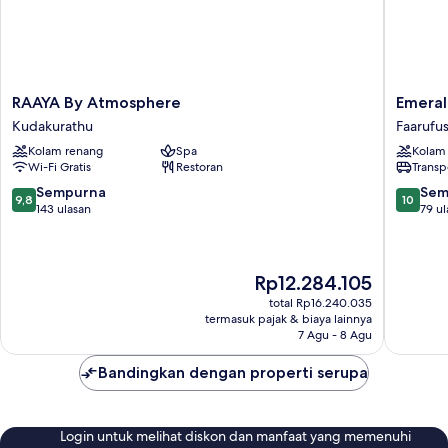
RAAYA
Emerald
RAAYA By Atmosphere
Emeral
By
Faarufus
Kudakurathu
Faarufus
Atmosphere
Resort
Kolam renang
Spa
Kolam
Kudakurathu
&
Wi-Fi Gratis
Restoran
Transp
Spa
Faarufus
9.8
10.0
Sempurna
Sem
9,8
10
dari
dari
143 ulasan
79 ul
10,
10,
Sempurna,
Sempur
143
79
Harga
Rp12.284.105
ulasan
ulasan
sekarang
total Rp16.240.035
Rp12.284.105
termasuk pajak & biaya lainnya
7 Agu - 8 Agu
Bandingkan dengan properti serupa
Login untuk melihat diskon dan manfaat yang memenuhi