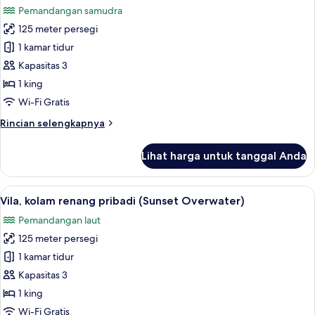
renang
Pemandangan samudra
pribadi,
foto
tepi
125 meter persegi
untuk
pantai
Vila,
1 kamar tidur
kolam
Kapasitas 3
renang
1 king
pribadi
Wi-Fi Gratis
(Lagoon
Rincian
Rincian selengkapnya
Overwater)
lebih
lanjut
Lihat harga untuk tanggal Anda
untuk
Vila,
kolam
Lihat
Vila, kolam renang pribadi (Sunset Ov
9
renang
Vila, kolam renang pribadi (Sunset Overwater)
semua
pribadi
Pemandangan laut
(Lagoon
foto
Overwater)
125 meter persegi
untuk
Vila,
1 kamar tidur
kolam
Kapasitas 3
renang
1 king
pribadi
Wi-Fi Gratis