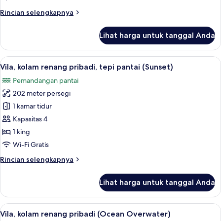
(Sunset
Rincian
Rincian selengkapnya
Overwater)
lebih
lanjut
Lihat harga untuk tanggal Anda
untuk
Vila,
kolam
Lihat
Pemandangan dari kamar
11
renang
Vila, kolam renang pribadi, tepi pantai (Sunset)
semua
pribadi
Pemandangan pantai
(Sunset
foto
Overwater)
202 meter persegi
untuk
Vila,
1 kamar tidur
kolam
Kapasitas 4
renang
1 king
pribadi,
Wi-Fi Gratis
tepi
Rincian
Rincian selengkapnya
pantai
lebih
(Sunset)
lanjut
Lihat harga untuk tanggal Anda
untuk
Vila,
kolam
Lihat
Vila, kolam renang pribadi (Ocean Ove
10
renang
Vila, kolam renang pribadi (Ocean Overwater)
semua
pribadi,