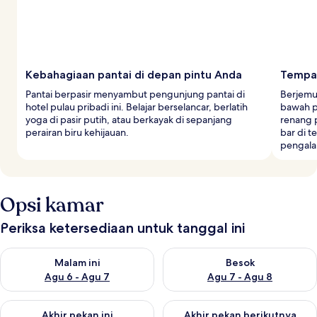
Kebahagiaan pantai di depan pintu Anda
Tempat
Pantai berpasir menyambut pengunjung pantai di
Berjemur
hotel pulau pribadi ini. Belajar berselancar, berlatih
bawah p
yoga di pasir putih, atau berkayak di sepanjang
renang p
perairan biru kehijauan.
bar di 
pengal
Opsi kamar
Periksa ketersediaan untuk tanggal ini
Periksa ketersediaan untuk malam ini Agu 6 - Agu 7
Periksa ketersediaan untuk be
Malam ini
Besok
Agu 6 - Agu 7
Agu 7 - Agu 8
Periksa ketersediaan untuk akhir pekan ini Agu 7 - Agu 9
Periksa ketersediaan untuk ak
Akhir pekan ini
Akhir pekan berikutnya