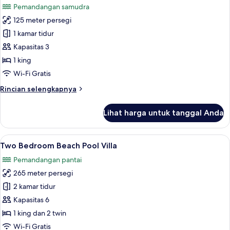
Pemandangan samudra
tepi
foto
pantai
125 meter persegi
untuk
(Sunset)
Vila,
1 kamar tidur
kolam
Kapasitas 3
renang
1 king
pribadi
Wi-Fi Gratis
(Ocean
Rincian
Rincian selengkapnya
Overwater)
lebih
lanjut
Lihat harga untuk tanggal Anda
untuk
Vila,
kolam
Lihat
Two Bedroom Beach Pool Villa | Pema
11
renang
Two Bedroom Beach Pool Villa
semua
pribadi
Pemandangan pantai
(Ocean
foto
Overwater)
265 meter persegi
untuk
Two
2 kamar tidur
Bedroom
Kapasitas 6
Beach
1 king dan 2 twin
Pool
Wi-Fi Gratis