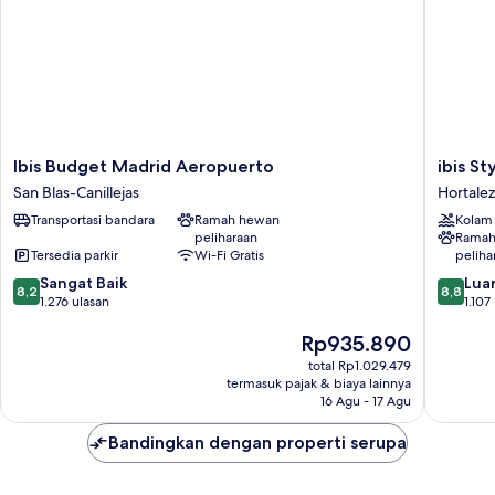
Ibis
ibis
Ibis Budget Madrid Aeropuerto
ibis S
Budget
Styles
San Blas-Canillejas
Hortale
Madrid
Madrid
Transportasi bandara
Ramah hewan
Kolam
Aeropuerto
Airport
peliharaan
Ramah
San
Valdebe
Tersedia parkir
Wi-Fi Gratis
peliha
Blas-
Hortalez
8.2
8.8
Canillejas
Sangat Baik
Luar
8,2
8,8
dari
dari
1.276 ulasan
1.107
10,
10,
Harga
Rp935.890
Sangat
Luar
sekarang
Baik,
Biasa,
total Rp1.029.479
Rp935.890
1.276
1.107
termasuk pajak & biaya lainnya
ulasan
ulasan
16 Agu - 17 Agu
Bandingkan dengan properti serupa