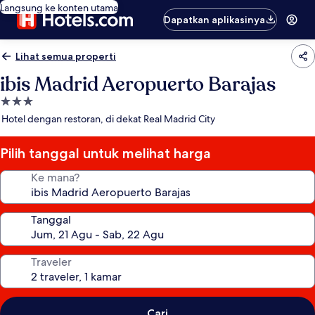
Langsung ke konten utama
Dapatkan aplikasinya
Lihat semua properti
ibis Madrid Aeropuerto Barajas
Properti
bintang
Hotel dengan restoran, di dekat Real Madrid City
3.0
Pilih tanggal untuk melihat harga
Ke mana?
Tanggal
Traveler
Cari