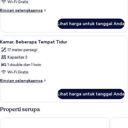
Twin
Wi-Fi Gratis
Superior,
Rincian
Rincian selengkapnya
2
lebih
Tempat
lanjut
Lihat harga untuk tanggal Anda
untuk
Tidur
Kamar
Twin
Twin
Lihat
Kamar, Beberapa Tempat Tidur | Selimu
14
Superior,
Kamar, Beberapa Tempat Tidur
semua
2
17 meter persegi
Tempat
foto
Tidur
Kapasitas 3
untuk
Twin
Kamar,
1 double dan 1 twin
Beberapa
Wi-Fi Gratis
Tempat
Rincian
Rincian selengkapnya
Tidur
lebih
lanjut
Lihat harga untuk tanggal Anda
untuk
Kamar,
Beberapa
Properti serupa
Tempat
Tidur
Ibis Budget Madrid Aeropuerto
ibis Sty