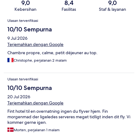
9,0
8,4
9,0
Kebersihan
Fasilitas
Staf & layanan
Ulasan
Ulasan terverifikasi
10/10 Sempurna
9 Jul 2026
Terjemahkan dengan Google
Chambre propre, calme, petit déjeuner au top.
Christophe, perjalanan 2 malam
Ulasan terverifikasi
10/10 Sempurna
20 Jul 2026
Terjemahkan dengan Google
Fint hotel til en overnatning ingen du flyver hjem. Fin
morgenmad der ligeledes serveres meget tidligt inden dit fly. Vi
kommer gerne igen.
Morten, perjalanan 1 malam