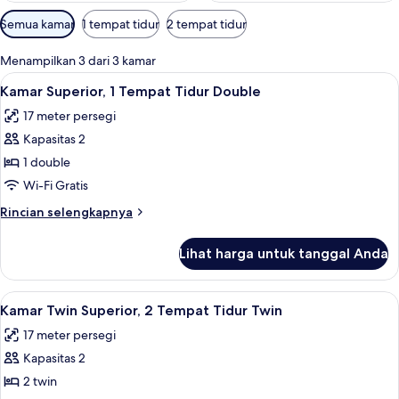
Filter
Semua kamar
1 tempat tidur
2 tempat tidur
tersedia
untuk
Menampilkan 3 dari 3 kamar
kamar
Lihat
Kamar Superior, 1 Tempat Tidur Double
16
Kamar Superior, 1 Tempat Tidur Double
semua
17 meter persegi
foto
Kapasitas 2
untuk
Kamar
1 double
Superior,
Wi-Fi Gratis
1
Rincian
Rincian selengkapnya
Tempat
lebih
Tidur
lanjut
Lihat harga untuk tanggal Anda
untuk
Double
Kamar
Superior,
Lihat
Kamar Twin Superior, 2 Tempat Tidur T
14
1
Kamar Twin Superior, 2 Tempat Tidur Twin
semua
Tempat
17 meter persegi
Tidur
foto
Double
Kapasitas 2
untuk
Kamar
2 twin