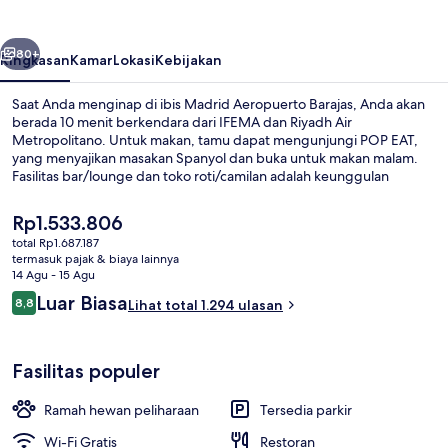
Barajas
belumnya
Berikutnya
80+
Ringkasan
Kamar
Lokasi
Kebijakan
Saat Anda menginap di ibis Madrid Aeropuerto Barajas, Anda akan
berada 10 menit berkendara dari IFEMA dan Riyadh Air
Metropolitano. Untuk makan, tamu dapat mengunjungi POP EAT,
yang menyajikan masakan Spanyol dan buka untuk makan malam.
Fasilitas bar/lounge dan toko roti/camilan adalah keunggulan
lainnya. Para wisatawan menyukainya karena sangat dekat dari
transportasi umum: Stasiun Barajas hanya 10 menit dan Stasiun
Harga
Rp1.533.806
Aeropuerto T1-T2-T3 hanya 15 menit.
saat
total Rp1.687.187
ini
termasuk pajak & biaya lainnya
Eksterior
Rp1.533.806
14 Agu - 15 Agu
Ulasan
Luar Biasa
8,8
Lihat total 1.294 ulasan
8,8 dari 10
Fasilitas populer
Ramah hewan peliharaan
Tersedia parkir
Wi-Fi Gratis
Restoran