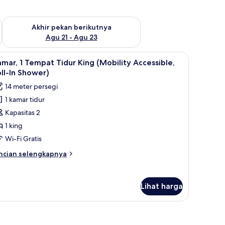
 ini Agu 14 - Agu 16
Periksa ketersediaan untuk akhir pekan berikutnya Agu 21 - A
Akhir pekan berikutnya
Agu 21 - Agu 23
t, brankas, dan meja kerja
ihat
Kamar, 1 Tempat Tidur King (Mobility Accessib
8
mar, 1 Tempat Tidur King (Mobility Accessible,
emua
ll-In Shower)
oto
14 meter persegi
ntuk
1 kamar tidur
amar,
Kapasitas 2
empat
1 king
idur
Wi-Fi Gratis
ing
ncian
ncian selengkapnya
Mobility
bih
ccessible,
njut
tuk
ll-
Lihat harga
mar,
hower)
empat
dur