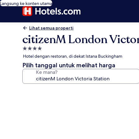
Langsung ke konten utama
Lihat semua properti
citizenM London Victor
Properti
bintang
Hotel dengan restoran, di dekat Istana Buckingham
4.0
Pilih tanggal untuk melihat harga
Ke mana?
Galeri
foto
untuk
citizenM
London
Victoria