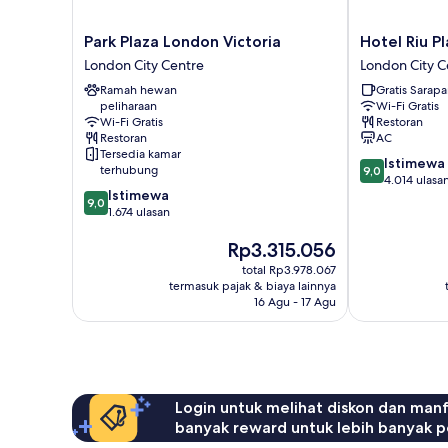
Park
Hotel
Park Plaza London Victoria
Hotel Riu P
Plaza
Riu
London City Centre
London City C
London
Plaza
Ramah hewan
Gratis Sarap
Victoria
London
peliharaan
Wi-Fi Gratis
London
Victoria
Wi-Fi Gratis
Restoran
City
London
Restoran
AC
Centre
City
Tersedia kamar
9.0
Istimewa
Centre
terhubung
9,0
dari
4.014 ulasa
9.0
Istimewa
10,
9,0
dari
1.674 ulasan
Istimewa,
10,
4.014
Harga
Rp3.315.056
Istimewa,
ulasan
sekarang
1.674
total Rp3.978.067
Rp3.315.056
ulasan
termasuk pajak & biaya lainnya
16 Agu - 17 Agu
Login untuk melihat diskon dan man
banyak reward untuk lebih banyak p