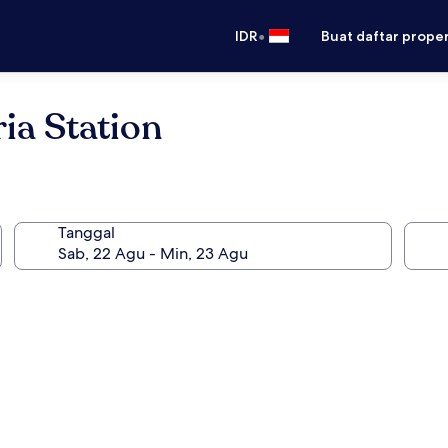
•
IDR
Buat daftar prope
ia Station
Tanggal