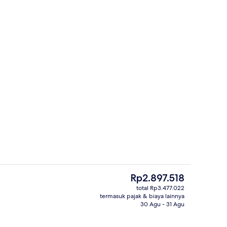
rapan, makan siang, dan makan malam
Detail interior
Harga
Rp2.897.518
saat
total Rp3.477.022
ini
termasuk pajak & biaya lainnya
Interior
Rp2.897.518
30 Agu - 31 Agu