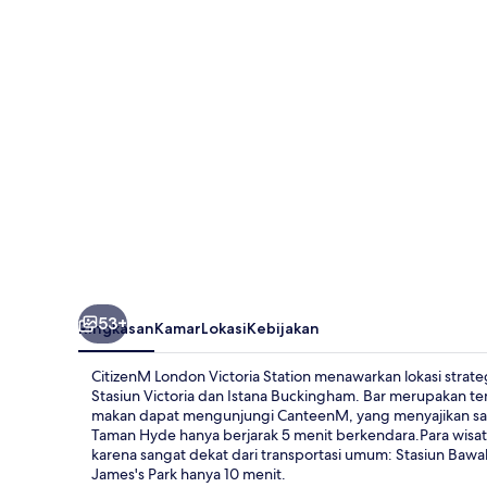
Station
53+
Ringkasan
Kamar
Lokasi
Kebijakan
CitizenM London Victoria Station menawarkan lokasi strategi
Stasiun Victoria dan Istana Buckingham. Bar merupakan 
makan dapat mengunjungi CanteenM, yang menyajikan sara
Taman Hyde hanya berjarak 5 menit berkendara.Para wisa
karena sangat dekat dari transportasi umum: Stasiun Bawa
James's Park hanya 10 menit.