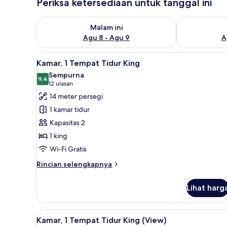
Periksa ketersediaan untuk tanggal ini
Periksa ketersediaan untuk malam ini Agu 8 - Agu 9
Periksa keter
Malam ini
Agu 8 - Agu 9
A
Lihat
Seprai premium, bantalan ekst
13
Kamar, 1 Tempat Tidur King
semua
Sempurna
foto
9,4
9,4 dari 10
(12
12 ulasan
untuk
ulasan)
14 meter persegi
Kamar,
1 kamar tidur
1
Kapasitas 2
Tempat
1 king
Tidur
Wi-Fi Gratis
King
Rincian
Rincian selengkapnya
lebih
lanjut
Lihat harg
untuk
Kamar,
1
Lihat
Kamar, 1 Tempat Tidur King (Vi
21
Tempat
Kamar, 1 Tempat Tidur King (View)
semua