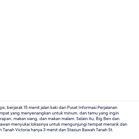
Melayani sa
s, berjarak 15 menit jalan kaki dari Pusat Informasi Perjalanan
tempat yang menyenangkan untuk minum, dan tamu yang ingin
pan, makan siang, dan makan malam. Selain itu, Big Ben dan
Eksterior
tawan menyukai lokasinya untuk mengunjungi tempat menarik dan
h Tanah Victoria hanya 3 menit dan Stasiun Bawah Tanah St.