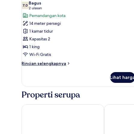
Tidur
Bagus
King
foto
7,0
7,0 dari 10
(2
2 ulasan
untuk
ulasan)
Pemandangan kota
Kamar,
14 meter persegi
1
1 kamar tidur
Tempat
Kapasitas 2
Tidur
1 king
King
(View)
Wi-Fi Gratis
Rincian
Rincian selengkapnya
lebih
lanjut
Lihat harg
untuk
Kamar,
1
Properti serupa
Tempat
Tidur
King
Park Plaza London Victoria
Hotel Riu Pla
(View)