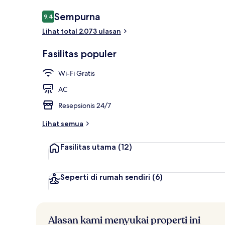
Ulasan
Sempurna
9,4
9,4 dari 10
Lihat total 2.073 ulasan
Fasilitas prop
Fasilitas populer
Wi-Fi Gratis
AC
Resepsionis 24/7
Lihat semua
Fasilitas utama
(12)
Seperti di rumah sendiri
(6)
Alasan kami menyukai properti ini