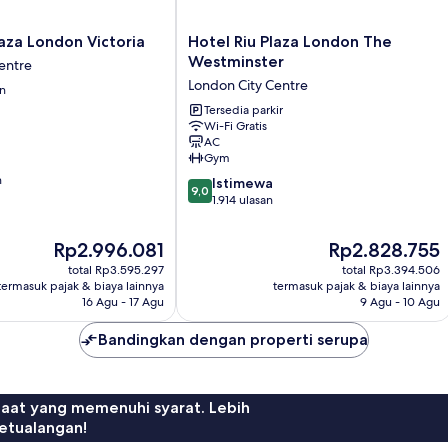
Hotel
laza London Victoria
Hotel Riu Plaza London The
Riu
Westminster
entre
Plaza
London City Centre
an
London
The
Tersedia parkir
Wi-Fi Gratis
Westminster
AC
London
Gym
City
n
9.0
Centre
Istimewa
9,0
dari
1.914 ulasan
10,
Istimewa,
Harga
Harga
Rp2.996.081
Rp2.828.755
1.914
sekarang
sekarang
total Rp3.595.297
total Rp3.394.506
ulasan
Rp2.996.081
Rp2.828.755
termasuk pajak & biaya lainnya
termasuk pajak & biaya lainnya
16 Agu - 17 Agu
9 Agu - 10 Agu
Bandingkan dengan properti serupa
faat yang memenuhi syarat. Lebih
etualangan!