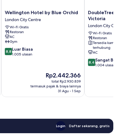
Wellington
DoubleTree
Wellington Hotel by Blue Orchid
DoubleTree by Hilto
Hotel
by
Victoria
London City Centre
by
Hilton
London City Centre
Wi-Fi Gratis
Blue
London
Restoran
Orchid
Victoria
Wi-Fi Gratis
AC
Restoran
London
London
Gym
Tersedia kamar
City
City
terhubung
8.8
Luar Biasa
Centre
Centre
8,8
AC
dari
1.005 ulasan
10,
8.4
Sangat Baik
8,4
Luar
dari
1.004 ulasan
Biasa,
10,
Harga
Ha
Rp2.442.366
R
1.005
Sangat
sekarang
se
ulasan
Baik,
total Rp2.930.839
Rp2.442.366
Rp
termasuk pajak & biaya lainnya
termasuk paj
1.004
31 Agu - 1 Sep
ulasan
Login
Daftar sekarang, gratis