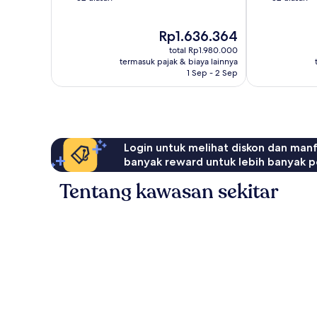
10,
10,
Sempurna,
Luar
Harga
Rp1.636.364
32
Biasa,
sekarang
ulasan
52
total Rp1.980.000
Rp1.636.364
ulasan
termasuk pajak & biaya lainnya
1 Sep - 2 Sep
Login untuk melihat diskon dan man
banyak reward untuk lebih banyak p
Tentang kawasan sekitar