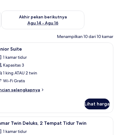
n ini Agu 7 - Agu 9
Periksa ketersediaan untuk akhir pekan berikutnya Agu 14 - A
Akhir pekan berikutnya
Agu 14 - Agu 16
Menampilkan 10 dari 10 kamar
an setrika/meja setrika
ihat
Junior Suite | Seprai premium, minibar, meja k
14
nior Suite
emua
1 kamar tidur
oto
Kapasitas 3
ntuk
unior
1 king ATAU 2 twin
uite
Wi-Fi Gratis
ncian
ncian selengkapnya
bih
njut
Lihat harga
tuk
nior
ite
an setrika/meja setrika
ihat
Kamar Twin Deluks, 2 Tempat Tidur Twin | Sepr
7
mar Twin Deluks, 2 Tempat Tidur Twin
emua
1 kamar tidur
oto