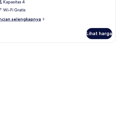
Kapasitas 4
Wi-Fi Gratis
ncian
ncian selengkapnya
bih
njut
Lihat harga
tuk
amar