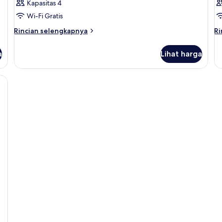
Kapasitas 4
Wi-Fi Gratis
Rincian
Ri
Rincian selengkapnya
Ri
lebih
le
lanjut
la
a
Lihat harga
untuk
un
Kamar
K