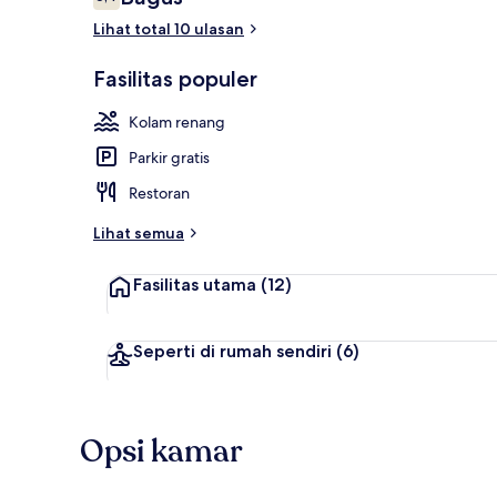
6,4 dari 10
Lihat total 10 ulasan
Seprai premiu
Fasilitas populer
Kolam renang
Parkir gratis
Restoran
Lihat semua
Fasilitas utama
(12)
Seperti di rumah sendiri
(6)
Opsi kamar