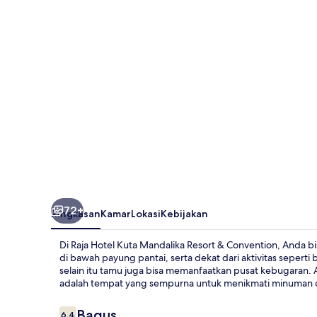
Mandalika
Resort
&
Convention
72+
Ringkasan
Kamar
Lokasi
Kebijakan
Di Raja Hotel Kuta Mandalika Resort & Convention, Anda
di bawah payung pantai, serta dekat dari aktivitas sepert
selain itu tamu juga bisa memanfaatkan pusat kebugaran.
adalah tempat yang sempurna untuk menikmati minuman ding
Ulasan
Bagus
6,4