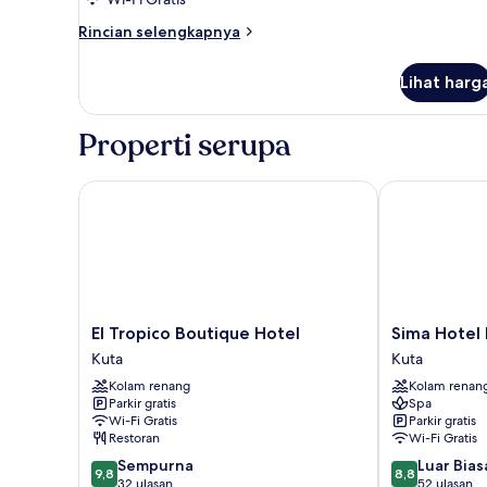
Rincian
Rincian selengkapnya
lebih
lanjut
Lihat harg
untuk
Kamar
Properti serupa
El Tropico Boutique Hotel
Sima Hotel K
El
Sima
El Tropico Boutique Hotel
Sima Hotel
Tropico
Hotel
Kuta
Kuta
Boutique
Kuta
Kolam renang
Kolam renan
Hotel
Lombok
Parkir gratis
Spa
Kuta
Kuta
Wi-Fi Gratis
Parkir gratis
Restoran
Wi-Fi Gratis
9.8
8.8
Sempurna
Luar Bias
9,8
8,8
dari
dari
32 ulasan
52 ulasan