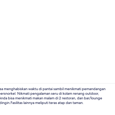
Seprai premi
 bisa menghabiskan waktu di pantai sambil menikmati pemandangan
i bersnorkel. Nikmati pengalaman seru di kolam renang outdoor,
 Anda bisa menikmati makan malam di 2 restoran, dan bar/lounge
Bathtub dan
in.Fasilitas lainnya meliputi teras atap dan taman.