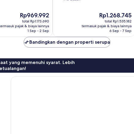
10,
Sempurna,
Harga
Harga
Rp969.992
Rp1.268.745
140
sekarang
sekarang
ulasan
total Rp1.173.690
total Rp1.535.182
Rp969.992
Rp1.268.745
termasuk pajak & biaya lainnya
termasuk pajak & biaya lainnya
1 Sep - 2 Sep
6 Sep - 7 Sep
Bandingkan dengan properti serupa
faat yang memenuhi syarat. Lebih
etualangan!