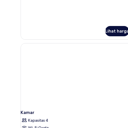
Room
Lihat harg
Kamar
Kapasitas 4
Wi-Fi Gratis