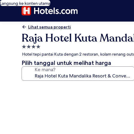
Langsung ke konten utama
Lihat semua properti
Raja Hotel Kuta Manda
Properti
bintang
Hotel tepi pantai Kuta dengan 2 restoran, kolam renang ou
4.0
Pilih tanggal untuk melihat harga
Ke mana?
Galeri
foto
untuk
Raja
Hotel
Kuta