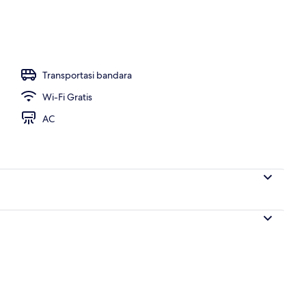
m, minibar, meja kerja, dan setrika/meja setrika
Transportasi bandara
Wi-Fi Gratis
AC