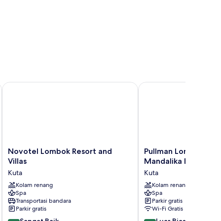
Novotel Lombok Resort and Villas
Pullman Lombok Meruja
Novotel
Pullman
Novotel Lombok Resort and
Pullman Lombok Mer
Lombok
Lombok
Villas
Mandalika Beach Res
Resort
Merujani
Kuta
Kuta
and
Mandalika
Villas
Kolam renang
Beach
Kolam renang
Spa
Spa
Kuta
Resort
Transportasi bandara
Parkir gratis
Kuta
Parkir gratis
Wi-Fi Gratis
8.4
8.8