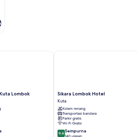
a
uta Lombok
Sikara Lombok Hotel
Sikara
 Kuta Lombok
Sikara Lombok Hotel
Lombok
Kuta
Hotel
g
Kolam renang
Kuta
Transportasi bandara
Parkir gratis
Wi-Fi Gratis
9.4
a
Sempurna
9,4
dari
140 ulasan