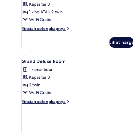
King
Kapasitas 3
untuk
Suite
1 king ATAU 2 twin
Room
Wi-Fi Gratis
Rincian
Rincian selengkapnya
lebih
lanjut
Lihat harg
untuk
Suite
Room
Lihat
Grand Deluxe Room | Seprai pre
5
Grand Deluxe Room
semua
1 kamar tidur
foto
Kapasitas 3
untuk
Grand
2 twin
Deluxe
Wi-Fi Gratis
Room
Rincian
Rincian selengkapnya
lebih
lanjut
untuk
Grand
Deluxe