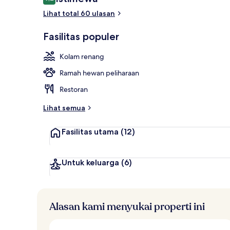
9,2 dari 10
Lihat total 60 ulasan
Pantai pribad
Fasilitas populer
Kolam renang
Ramah hewan peliharaan
Restoran
Lihat semua
Fasilitas utama
(12)
Untuk keluarga
(6)
Alasan kami menyukai properti ini