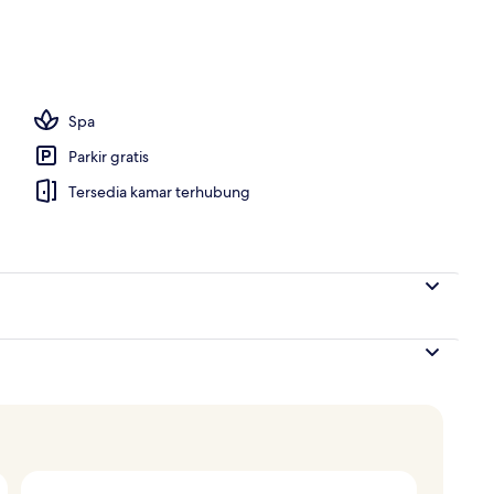
i di sekitar dan pasir putih
Spa
Parkir gratis
Tersedia kamar terhubung