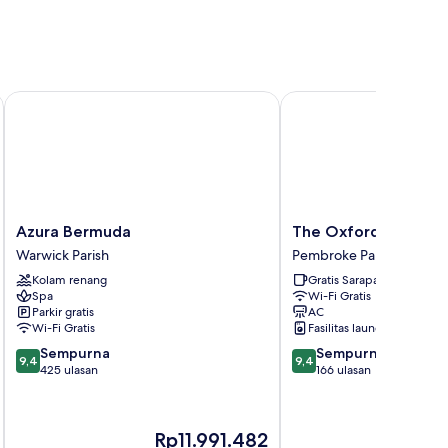
Azura Bermuda
The Oxford House
Azura
The
Azura Bermuda
The Oxford House
Bermuda
Oxford
Warwick Parish
Pembroke Parish
Warwick
House
Kolam renang
Gratis Sarapan
Parish
Pembroke
Spa
Wi-Fi Gratis
Parish
Parkir gratis
AC
Wi-Fi Gratis
Fasilitas laundry
9.4
9.4
Sempurna
Sempurna
9,4
9,4
dari
dari
425 ulasan
166 ulasan
10,
10,
Sempurna,
Sempurna,
425
166
Harga
H
Rp11.991.482
R
ulasan
ulasan