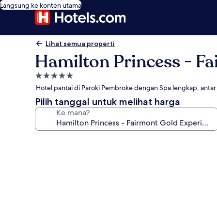
Langsung ke konten utama
Lihat semua properti
Hamilton Princess - F
Properti
bintang
Hotel pantai di Paroki Pembroke dengan Spa lengkap, antar 
5.0
Pilih tanggal untuk melihat harga
Ke mana?
Galeri
foto
untuk
Hamilton
Princess
-