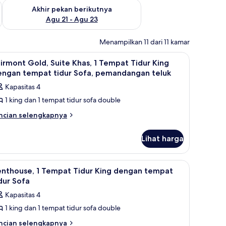
 ini Agu 14 - Agu 16
Periksa ketersediaan untuk akhir pekan berikutnya Agu 21 - A
Akhir pekan berikutnya
Agu 21 - Agu 23
Menampilkan 11 dari 11 kamar
laptop, dan tirai kedap cahaya
King, pemandangan kota | Brankas, meja kerja, ruang kerja ramah laptop, da
ihat
Brankas, meja kerja, ruang kerja ramah laptop
10
irmont Gold, Suite Khas, 1 Tempat Tidur King
emua
engan tempat tidur Sofa, pemandangan teluk
oto
Kapasitas 4
ntuk
1 king dan 1 tempat tidur sofa double
airmont
old,
ncian
ncian selengkapnya
bih
uite
njut
has,
Lihat harga
tuk
irmont
ld,
empat
ing rambut, jubah mandi, dan sandal
ihat
Penthouse, 1 Tempat Tidur King dengan tempat
5
ite
enthouse, 1 Tempat Tidur King dengan tempat
idur
emua
as,
dur Sofa
ing
oto
Kapasitas 4
engan
empat
ntuk
dur
empat
1 king dan 1 tempat tidur sofa double
enthouse,
ng
idur
ncian
ncian selengkapnya
engan