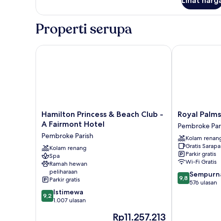
Beberapa
Lihat harg
Fairmont
Tempat
Gold,
Suite,
Tidur
Properti serupa
Beberapa
Tempat
Tidur
Hamilton Princess & Beach Club - A Fairmont Hotel
Royal Palms H
Hamilton
Royal
Hamilton Princess & Beach Club -
Royal Palms
Princess
Palms
A Fairmont Hotel
Pembroke Par
&
Hotel
Pembroke Parish
Kolam renan
Beach
Pembroke
Gratis Sarap
Club
Kolam renang
Parish
Parkir gratis
Spa
-
Wi-Fi Gratis
Ramah hewan
A
peliharaan
9.8
Sempurn
Fairmont
9,8
Parkir gratis
dari
576 ulasan
Hotel
9.2
10,
Istimewa
Pembroke
9,2
dari
Sempurna,
1.007 ulasan
Parish
10,
576
Harga
Rp11.257.213
Istimewa,
ulasan