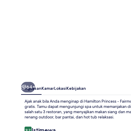
Fairmont
Gold
Experience
64+
Ringkasan
Kamar
Lokasi
Kebijakan
Ajak anak bila Anda menginap di Hamilton Princess - Fair
gratis. Tamu dapat mengunjungi spa untuk memanjakan diri 
salah satu 3 restoran, yang menyajikan makan siang dan m
renang outdoor, bar pantai, dan hot tub relaksasi.
Ulasan
Istimewa
9,2