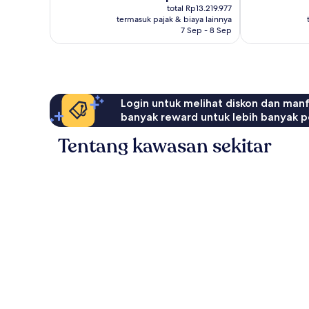
sekarang
1.007
total Rp13.219.977
Rp11.257.213
termasuk pajak & biaya lainnya
ulasan
7 Sep - 8 Sep
Login untuk melihat diskon dan man
banyak reward untuk lebih banyak p
Tentang kawasan sekitar