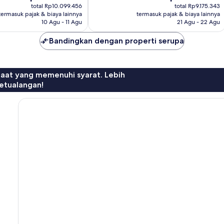
sekarang
sekarang
total Rp10.099.456
total Rp9.175.343
Rp8.295.260
Rp7.726.605
termasuk pajak & biaya lainnya
termasuk pajak & biaya lainnya
10 Agu - 11 Agu
21 Agu - 22 Agu
Bandingkan dengan properti serupa
faat yang memenuhi syarat. Lebih
etualangan!