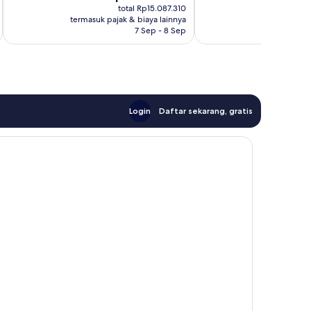
sekarang
s
total Rp15.087.310
Rp11.991.482
R
termasuk pajak & biaya lainnya
termasuk paj
7 Sep - 8 Sep
Login
Daftar sekarang, gratis