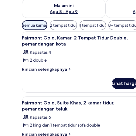
Periksa ketersediaan untuk malam ini Agu 8 - Agu 9
Periksa keter
Malam ini
Agu 8 - Agu 9
A
Filter
Semua kamar
2 tempat tidur
1 tempat tidur
3+ tempat tid
tersedia
Lihat
Fairmont Gold, Kamar, 2 Tempa
untuk
2
Fairmont Gold, Kamar, 2 Tempat Tidur Double,
semua
kamar
pemandangan kota
foto
Kapasitas 4
untuk
2 double
Fairmont
Gold,
Rincian
Rincian selengkapnya
lebih
Kamar,
lanjut
2
Lihat harg
untuk
Tempat
Fairmont
Gold,
Tidur
Lihat
Brankas, meja kerja, ruang ker
11
Kamar,
Fairmont Gold, Suite Khas, 2 kamar tidur,
Double,
semua
2
pemandangan teluk
pemandangan
Tempat
foto
Kapasitas 6
kota
Tidur
untuk
Double,
2 king dan 1 tempat tidur sofa double
Fairmont
pemandangan
Gold,
Rincian
Rincian selengkapnya
kota