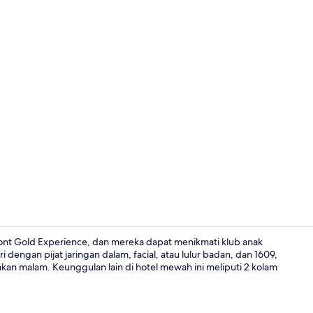
2 kolam ren
mont Gold Experience, dan mereka dapat menikmati klub anak
dengan pijat jaringan dalam, facial, atau lulur badan, dan 1609,
akan malam. Keunggulan lain di hotel mewah ini meliputi 2 kolam
Brankas, mej