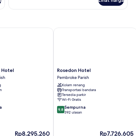
1
a
Lihat harga
untuk
Tempat
Fairmont
Gold,
Tidur
Suite,
King
1
dengan
Tempat
otel
Rosedon Hotel
tempat
Tidur
King
tidur
dengan
Sofa
tempat
tidur
Sofa
Rosedon
 Hotel
Rosedon Hotel
Hotel
ish
Pembroke Parish
Pembroke
g
Kolam renang
Parish
an
Transportasi bandara
Tersedia parkir
Wi-Fi Gratis
9.8
a
Sempurna
9,8
dari
392 ulasan
10,
Sempurna,
392
Harga
Harga
Rp8.295.260
Rp7.726.605
ulasan