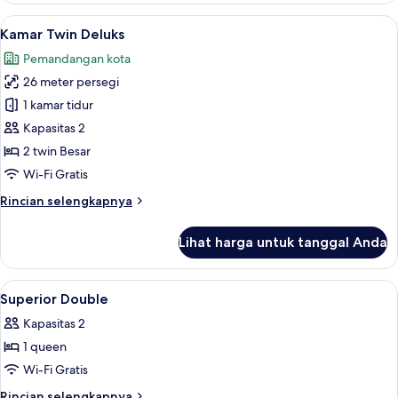
Triple
Lihat
Kamar Twin Deluks | Meja kerja, tirai k
11
Keluarga
Kamar Twin Deluks
semua
Pemandangan kota
foto
26 meter persegi
untuk
Kamar
1 kamar tidur
Twin
Kapasitas 2
Deluks
2 twin Besar
Wi-Fi Gratis
Rincian
Rincian selengkapnya
lebih
lanjut
Lihat harga untuk tanggal Anda
untuk
Kamar
Twin
Lihat
Meja kerja, tirai kedap cahaya, Wi-Fi gr
10
Deluks
Superior Double
semua
Kapasitas 2
foto
1 queen
untuk
Superior
Wi-Fi Gratis
Double
Rincian
Rincian selengkapnya