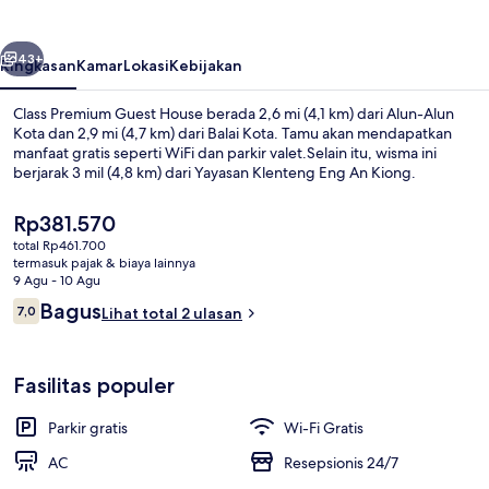
House
belumnya
Berikutnya
43+
Ringkasan
Kamar
Lokasi
Kebijakan
Class Premium Guest House berada 2,6 mi (4,1 km) dari Alun-Alun
Kota dan 2,9 mi (4,7 km) dari Balai Kota. Tamu akan mendapatkan
manfaat gratis seperti WiFi dan parkir valet.Selain itu, wisma ini
berjarak 3 mil (4,8 km) dari Yayasan Klenteng Eng An Kiong.
Harga
Rp381.570
saat
total Rp461.700
ini
termasuk pajak & biaya lainnya
Rp381.570
9 Agu - 10 Agu
Eksterior
Ulasan
Bagus
7,0
Lihat total 2 ulasan
7,0 dari 10
Fasilitas populer
Parkir gratis
Wi-Fi Gratis
AC
Resepsionis 24/7