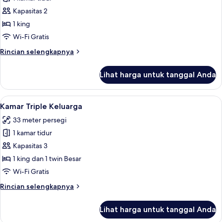
Double
kolam
renang
Deluks,
Kapasitas 2
1
1 king
Tempat
Wi-Fi Gratis
Tidur
Rincian
Rincian selengkapnya
King,
lebih
pemandangan
lanjut
Lihat harga untuk tanggal Anda
untuk
kota
Kamar
Double
Lihat
Kamar Triple Keluarga | Meja kerja, tir
12
Deluks,
Kamar Triple Keluarga
semua
1
33 meter persegi
Tempat
foto
Tidur
1 kamar tidur
untuk
King,
Kamar
Kapasitas 3
pemandangan
Triple
kota
1 king dan 1 twin Besar
Keluarga
Wi-Fi Gratis
Rincian
Rincian selengkapnya
lebih
lanjut
Lihat harga untuk tanggal Anda
untuk
Kamar