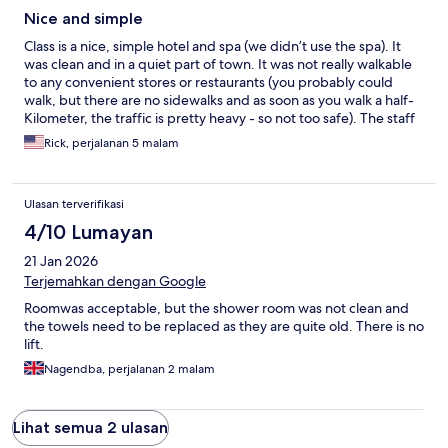
Nice and simple
Class is a nice, simple hotel and spa (we didn’t use the spa). It
was clean and in a quiet part of town. It was not really walkable
to any convenient stores or restaurants (you probably could
walk, but there are no sidewalks and as soon as you walk a half-
Kilometer, the traffic is pretty heavy - so not too safe). The staff
was nice. It had a wet bathroom. We did see ants looking for
Rick, perjalanan 5 malam
food - not a big problem if you are careful not to leave crumbs
or open food around. We would stay there again - the price was
right for what you get.
Ulasan terverifikasi
4/10 Lumayan
21 Jan 2026
Terjemahkan dengan Google
Roomwas acceptable, but the shower room was not clean and
the towels need to be replaced as they are quite old. There is no
lift.
Nagendba, perjalanan 2 malam
Lihat semua 2 ulasan