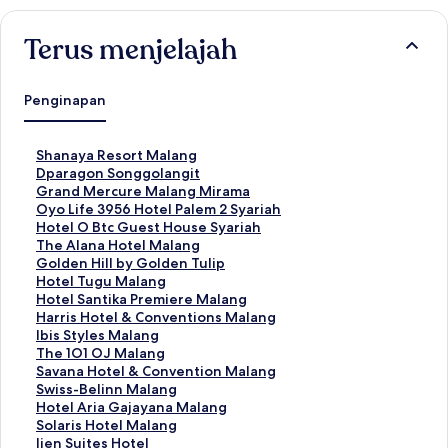
Terus menjelajah
Penginapan
T
Shanaya Resort Malang
a
T
Dparagon Songgolangit
u
a
T
Grand Mercure Malang Mirama
t
u
a
T
Oyo Life 3956 Hotel Palem 2 Syariah
a
t
u
a
T
Hotel O Btc Guest House Syariah
n
a
t
u
a
T
The Alana Hotel Malang
S
n
a
t
u
a
T
Golden Hill by Golden Tulip
t
S
n
a
t
u
a
T
Hotel Tugu Malang
a
t
S
n
a
t
u
a
T
Hotel Santika Premiere Malang
n
a
t
S
n
a
t
u
a
T
Harris Hotel & Conventions Malang
d
n
a
t
S
n
a
t
u
a
T
Ibis Styles Malang
a
d
n
a
t
S
n
a
t
u
a
T
The 1O1 OJ Malang
r
a
d
n
a
t
S
n
a
t
u
a
T
Savana Hotel & Convention Malang
u
r
a
d
n
a
t
S
n
a
t
u
a
T
Swiss-Belinn Malang
n
u
r
a
d
n
a
t
S
n
a
t
u
a
T
Hotel Aria Gajayana Malang
t
n
u
r
a
d
n
a
t
S
n
a
t
u
a
T
Solaris Hotel Malang
u
t
n
u
r
a
d
n
a
t
S
n
a
t
u
a
T
Ijen Suites Hotel