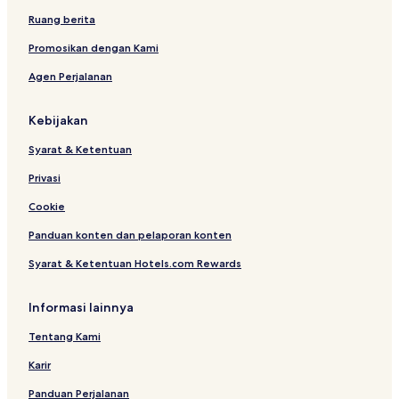
a
M
Ruang berita
n
a
l
Promosikan dengan Kami
a
Agen Perjalanan
n
g
Kebijakan
Syarat & Ketentuan
Privasi
Cookie
Panduan konten dan pelaporan konten
Syarat & Ketentuan Hotels.com Rewards
Informasi lainnya
Tentang Kami
Karir
Panduan Perjalanan