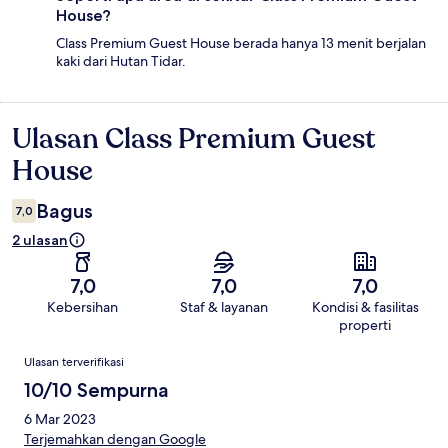
House?
Class Premium Guest House berada hanya 13 menit berjalan
kaki dari Hutan Tidar.
Ulasan Class Premium Guest
Ulasan
House
Bagus
7,0
2 ulasan
7,0
7,0
7,0
Kebersihan
Staf & layanan
Kondisi & fasilitas
properti
Ulasan
Ulasan terverifikasi
10/10 Sempurna
6 Mar 2023
Terjemahkan dengan Google