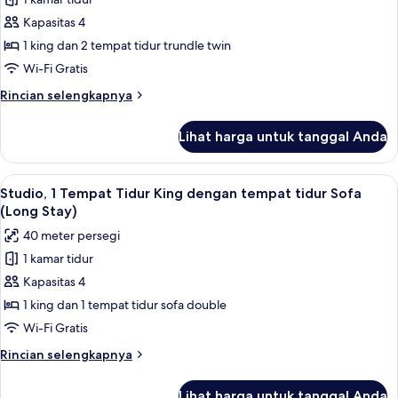
untuk
akses
Kamar
Kapasitas 4
difabel
Standar,
1 king dan 2 tempat tidur trundle twin
Beberapa
Wi-Fi Gratis
Tempat
Rincian
Rincian selengkapnya
Tidur
lebih
lanjut
Lihat harga untuk tanggal Anda
untuk
Kamar
Standar,
Lihat
Studio, 1 Tempat Tidur King dengan te
9
Beberapa
Studio, 1 Tempat Tidur King dengan tempat tidur Sofa
semua
Tempat
(Long Stay)
Tidur
foto
40 meter persegi
untuk
1 kamar tidur
Studio,
Kapasitas 4
1
Tempat
1 king dan 1 tempat tidur sofa double
Tidur
Wi-Fi Gratis
King
Rincian
Rincian selengkapnya
dengan
lebih
tempat
lanjut
Lihat harga untuk tanggal Anda