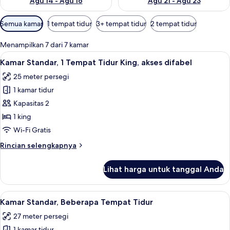
Agu 14 - Agu 16
Agu 21 - Agu 23
Filter
Semua kamar
1 tempat tidur
3+ tempat tidur
2 tempat tidur
tersedia
untuk
Menampilkan 7 dari 7 kamar
kamar
Lihat
Kamar Standar, 1 Tempat Tidur King, ak
16
Kamar Standar, 1 Tempat Tidur King, akses difabel
semua
25 meter persegi
foto
1 kamar tidur
untuk
Kamar
Kapasitas 2
Standar,
1 king
1
Wi-Fi Gratis
Tempat
Rincian
Rincian selengkapnya
Tidur
lebih
King,
lanjut
Lihat harga untuk tanggal Anda
untuk
akses
Kamar
difabel
Standar,
Lihat
Kamar Standar, Beberapa Tempat Tidur 
7
1
Kamar Standar, Beberapa Tempat Tidur
semua
Tempat
27 meter persegi
Tidur
foto
King,
1 kamar tidur