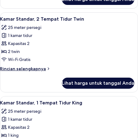
untuk
tidur
Studio,
Sofa
1
Lihat
Brankas, ruang kerja ramah laptop, da
(Long
4
Tempat
Kamar Standar, 2 Tempat Tidur Twin
semua
Tidur
Stay)
25 meter persegi
King
foto
dengan
1 kamar tidur
untuk
tempat
Kamar
Kapasitas 2
tidur
Standar,
Sofa
2 twin
(Long
2
Wi-Fi Gratis
Stay)
Tempat
Rincian
Rincian selengkapnya
Tidur
lebih
Twin
lanjut
Lihat harga untuk tanggal Anda
untuk
Kamar
Standar,
Lihat
Brankas, ruang kerja ramah laptop, da
4
2
Kamar Standar, 1 Tempat Tidur King
semua
Tempat
25 meter persegi
Tidur
foto
Twin
1 kamar tidur
untuk
Kamar
Kapasitas 2
Standar,
1 king