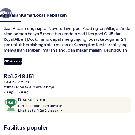
belumnya
Berikutnya
93+
Ringkasan
Kamar
Lokasi
Kebijakan
Saat Anda menginap di Novotel Liverpool Paddington Village, Anda
akan berada hanya 5 menit berkendara dari Liverpool ONE dan
Royal Albert Dock. Tamu dapat mengunjungi pusat kebugaran 24
jam untuk berolahraga atau makan di Kensington Restaurant, yang
menyajikan sarapan, makan siang, dan makan malam. Keunggulan
lainnya meliputi bar/lounge dan toko roti/camilan. Para traveler
menyukai tempat tidur di kamar dan staf.
VIP Access
Harga
Rp1.348.151
Resepsionis
saat
total Rp1.675.731
ini
termasuk pajak & biaya lainnya
Rp1.348.151
23 Agu - 24 Agu
Ulasan
9,6
Disukai tamu
D
dari
Dinilai terbaik oleh traveler
i
Lihat total 1.262 ulasan
10,
n
Disukai
i
tamu
Fasilitas populer
l
a