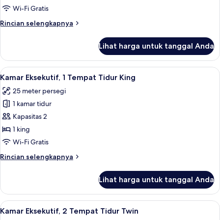
1
Wi-Fi Gratis
Tempat
Rincian
Rincian selengkapnya
Tidur
lebih
King
lanjut
Lihat harga untuk tanggal Anda
untuk
Kamar
Standar,
Lihat
Brankas, ruang kerja ramah laptop, da
8
1
Kamar Eksekutif, 1 Tempat Tidur King
semua
Tempat
25 meter persegi
Tidur
foto
King
1 kamar tidur
untuk
Kamar
Kapasitas 2
Eksekutif,
1 king
1
Wi-Fi Gratis
Tempat
Rincian
Rincian selengkapnya
Tidur
lebih
King
lanjut
Lihat harga untuk tanggal Anda
untuk
Kamar
Eksekutif,
Lihat
Kamar Eksekutif, 2 Tempat Tidur Twin |
7
1
Kamar Eksekutif, 2 Tempat Tidur Twin
semua
Tempat