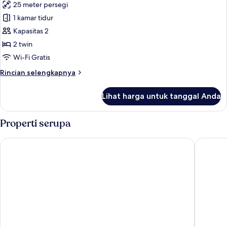
25 meter persegi
Tidur
foto
King
1 kamar tidur
untuk
Kamar
Kapasitas 2
Eksekutif,
2 twin
2
Wi-Fi Gratis
Tempat
Rincian
Rincian selengkapnya
Tidur
lebih
Twin
lanjut
Lihat harga untuk tanggal Anda
untuk
Kamar
Eksekutif,
Properti serupa
2
Tempat
Maldron Hotel Liverpool City
The Balt
Tidur
Twin