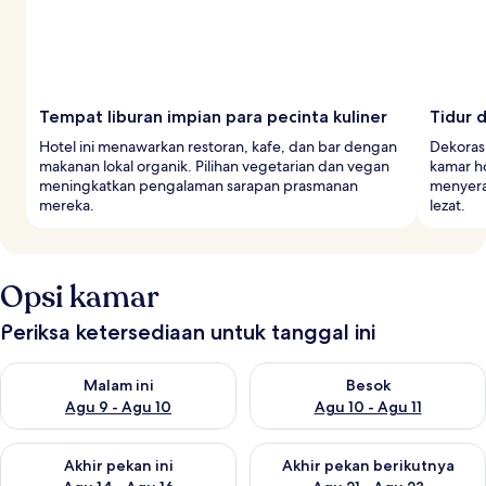
Tempat liburan impian para pecinta kuliner
Tidur 
Hotel ini menawarkan restoran, kafe, dan bar dengan
Dekoras
makanan lokal organik. Pilihan vegetarian dan vegan
kamar ho
meningkatkan pengalaman sarapan prasmanan
menyera
mereka.
lezat.
Opsi kamar
Periksa ketersediaan untuk tanggal ini
Periksa ketersediaan untuk malam ini Agu 9 - Agu 10
Periksa ketersediaan untuk be
Malam ini
Besok
Agu 9 - Agu 10
Agu 10 - Agu 11
Periksa ketersediaan untuk akhir pekan ini Agu 14 - Agu 16
Periksa ketersediaan untuk ak
Akhir pekan ini
Akhir pekan berikutnya