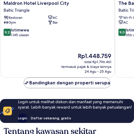
Maldron
The
Maldron Hotel Liverpool City
The Ba
Hotel
Baltic
Baltic Triangle
Baltic T
Liverpool
Hotel
Restoran
AC
Wi-Fi 
City
Baltic
Gym
Bar
AC
Baltic
Triangle
Triangle
9.2
9.0
Istimewa
Ist
9,2
9,0
dari
dari
1.145 ulasan
356 
10,
10,
Istimewa,
Istimew
1.145
356
Harga
Rp1.448.759
ulasan
ulasan
sekarang
total Rp1.796.461
Rp1.448.759
termasuk pajak & biaya lainnya
24 Agu - 25 Agu
Bandingkan dengan properti serupa
Login untuk melihat diskon dan manfaat yang memenuhi
syarat. Lebih banyak reward untuk lebih banyak petualangan!
Login
Daftar sekarang, gratis
Tentang kawasan sekitar