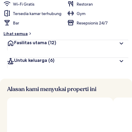
i
Wi-Fi Gratis
Restoran
t
Tersedia kamar terhubung
Gym
e
Bar
Resepsionis 24/7
r
b
Lihat semua
a
i
Fasilitas utama
(12)
k
o
Untuk keluarga
(6)
l
e
h
t
r
Alasan kami menyukai properti ini
a
v
e
l
e
r