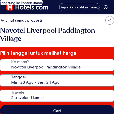
Langsung ke konten utama
Dapatkan aplikasinya
Lihat semua properti
Novotel Liverpool Paddington
Village
Pilih tanggal untuk melihat harga
Ke mana?
Tanggal
Traveler
Cari