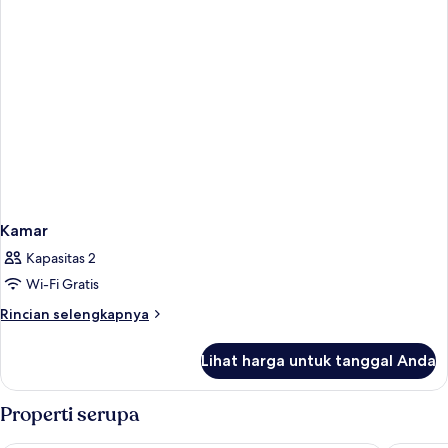
Kamar
Kapasitas 2
Wi-Fi Gratis
Rincian
Rincian selengkapnya
lebih
lanjut
Lihat harga untuk tanggal Anda
untuk
Kamar
Properti serupa