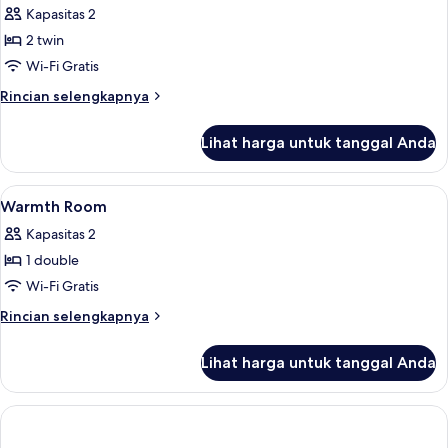
Kapasitas 2
foto
2 twin
untuk
Happiness
Wi-Fi Gratis
Room
Rincian
Rincian selengkapnya
lebih
lanjut
Lihat harga untuk tanggal Anda
untuk
Happiness
Room
Lihat
Wi-Fi gratis dan seprai linen
3
Warmth Room
semua
Kapasitas 2
foto
1 double
untuk
Warmth
Wi-Fi Gratis
Room
Rincian
Rincian selengkapnya
lebih
lanjut
Lihat harga untuk tanggal Anda
untuk
Warmth
Room