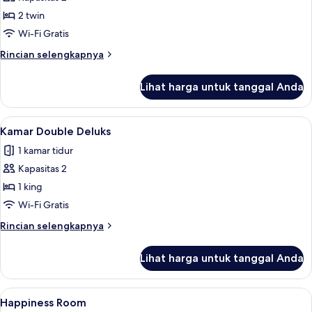
untuk
Kamar
2 twin
Twin
Wi-Fi Gratis
Superior
Rincian
Rincian selengkapnya
lebih
lanjut
Lihat harga untuk tanggal Anda
untuk
Kamar
Twin
Lihat
Kamar Double Deluks | Wi-Fi gratis dan
4
Superior
Kamar Double Deluks
semua
1 kamar tidur
foto
Kapasitas 2
untuk
Kamar
1 king
Double
Wi-Fi Gratis
Deluks
Rincian
Rincian selengkapnya
lebih
lanjut
Lihat harga untuk tanggal Anda
untuk
Kamar
Double
Lihat
Kamar mandi | Shower, pancuran huja
1
Deluks
Happiness Room
semua