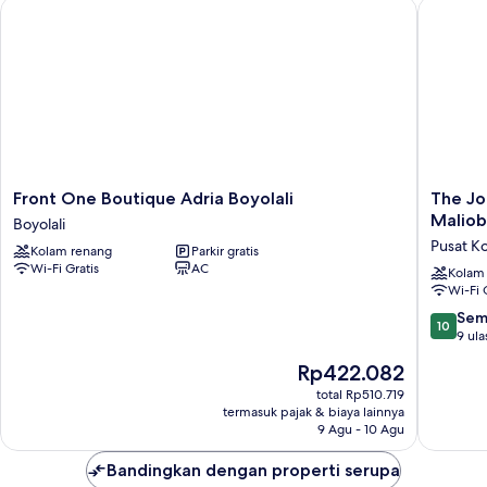
Front One Boutique Adria Boyolali
The Jogj
Front
The
Front One Boutique Adria Boyolali
The Jo
One
Jogja
Maliob
Boyolali
Boutique
Hotel
Pusat K
Kolam renang
Parkir gratis
Adria
&
Wi-Fi Gratis
AC
Boyolali
Confere
Kolam
Wi-Fi 
Boyolali
Center
-
10.0
Sem
10
Maliobo
dari
9 ula
Pusat
10,
Harga
Rp422.082
Kota
Sempur
sekarang
Yogyaka
9
total Rp510.719
Rp422.082
termasuk pajak & biaya lainnya
ulasan
9 Agu - 10 Agu
Bandingkan dengan properti serupa