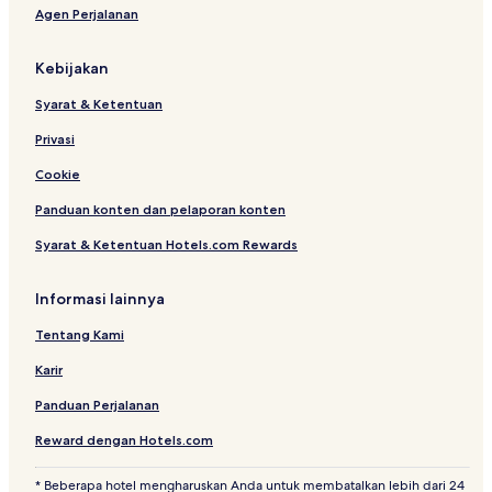
Agen Perjalanan
l
o
l
l
e
o
Kebijakan
c
b
t
y
Syarat & Ketentuan
i
A
o
s
Privasi
n
t
o
Cookie
n
Panduan konten dan pelaporan konten
Syarat & Ketentuan Hotels.com Rewards
Informasi lainnya
Tentang Kami
Karir
Panduan Perjalanan
Reward dengan Hotels.com
* Beberapa hotel mengharuskan Anda untuk membatalkan lebih dari 24