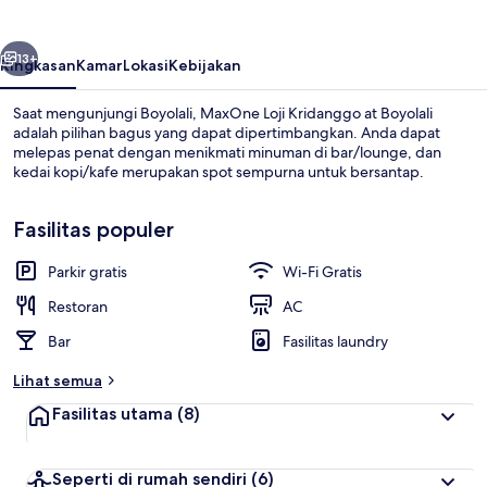
at
Boyolali
belumnya
Berikutnya
13+
Ringkasan
Kamar
Lokasi
Kebijakan
Saat mengunjungi Boyolali, MaxOne Loji Kridanggo at Boyolali
adalah pilihan bagus yang dapat dipertimbangkan. Anda dapat
melepas penat dengan menikmati minuman di bar/lounge, dan
kedai kopi/kafe merupakan spot sempurna untuk bersantap.
Fasilitas populer
Parkir gratis
Wi-Fi Gratis
Restoran
Restoran
AC
Bar
Fasilitas laundry
Lihat semua
Fasilitas utama
(8)
Seperti di rumah sendiri
(6)