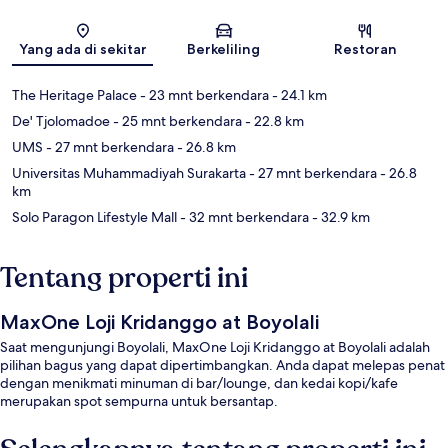
Peta
Yang ada di sekitar
Berkeliling
Restoran
The Heritage Palace
- 23 mnt berkendara
- 24.1 km
De' Tjolomadoe
- 25 mnt berkendara
- 22.8 km
UMS
- 27 mnt berkendara
- 26.8 km
Universitas Muhammadiyah Surakarta
- 27 mnt berkendara
- 26.8
km
Solo Paragon Lifestyle Mall
- 32 mnt berkendara
- 32.9 km
Tentang properti ini
MaxOne Loji Kridanggo at Boyolali
Saat mengunjungi Boyolali, MaxOne Loji Kridanggo at Boyolali adalah
pilihan bagus yang dapat dipertimbangkan. Anda dapat melepas penat
dengan menikmati minuman di bar/lounge, dan kedai kopi/kafe
merupakan spot sempurna untuk bersantap.