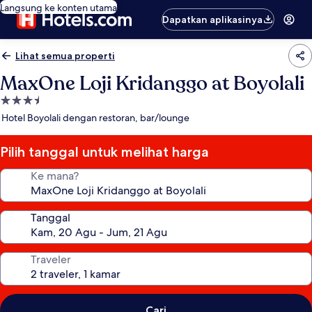
Langsung ke konten utama
Dapatkan aplikasinya
Lihat semua properti
MaxOne Loji Kridanggo at Boyolali
Properti
bintang
Hotel Boyolali dengan restoran, bar/lounge
3.5
Pilih tanggal untuk melihat harga
Ke mana?
Tanggal
Traveler
Cari