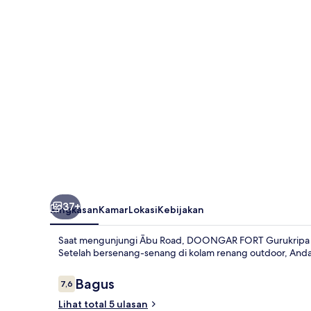
Hilltop
Resorts
37+
Ringkasan
Kamar
Lokasi
Kebijakan
Saat mengunjungi Ābu Road, DOONGAR FORT Gurukripa Hil
Setelah bersenang-senang di kolam renang outdoor, Anda 
Ulasan
Bagus
7,6
7,6 dari 10
Lihat total 5 ulasan