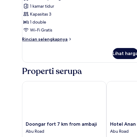
Kamar
1 kamar tidur
Eksekutif
Kapasitas 3
1 double
Wi-Fi Gratis
Rincian
Rincian selengkapnya
lebih
lanjut
Lihat harg
untuk
Kamar
Eksekutif
Properti serupa
Doongar fort 7 km from ambaji
Hotel Anan Pa
Doongar
Hotel
Doongar fort 7 km from ambaji
Hotel Anan
fort
Anan
Abu Road
Abu Road
7
Palace