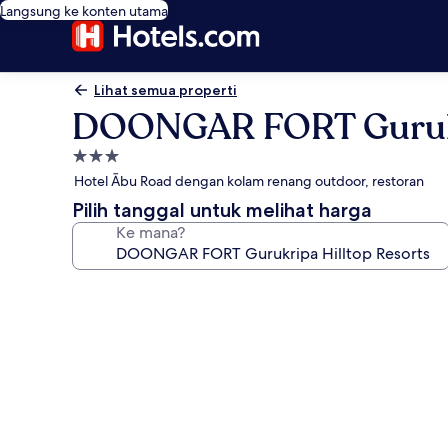
Langsung ke konten utama
Lihat semua properti
DOONGAR FORT Gurukri
Properti
bintang
Hotel Ābu Road dengan kolam renang outdoor, restoran
3.0
Pilih tanggal untuk melihat harga
Ke mana?
Galeri
foto
untuk
DOONGAR
FORT
Gurukripa