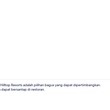
Meja kerja d
ltop Resorts adalah pilihan bagus yang dapat dipertimbangkan.
dapat bersantap di restoran.
Pintu masuk 