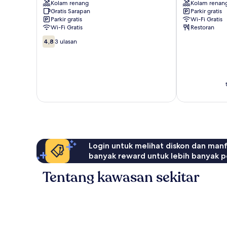
Kolam renang
Kolam renan
km
Abu
Gratis Sarapan
Parkir gratis
from
Road
Parkir gratis
Wi-Fi Gratis
ambaji
Wi-Fi Gratis
Restoran
Abu
4.8
Road
4,8
3 ulasan
dari
10,
3
ulasan
Login untuk melihat diskon dan man
banyak reward untuk lebih banyak p
Tentang kawasan sekitar