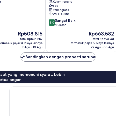
g
Kolam renang
Abu
Spa
Road
Parkir gratis
Wi-Fi Gratis
8.0
Sangat Baik
8,0
dari
4 ulasan
10,
Harga
Harga
Rp508.815
Rp663.582
Sangat
sekarang
sekarang
Baik,
total Rp534.257
total Rp696.761
Rp508.815
Rp663.582
termasuk pajak & biaya lainnya
termasuk pajak & biaya lainnya
4
9 Agu - 10 Agu
29 Agu - 30 Agu
ulasan
Bandingkan dengan properti serupa
faat yang memenuhi syarat. Lebih
etualangan!