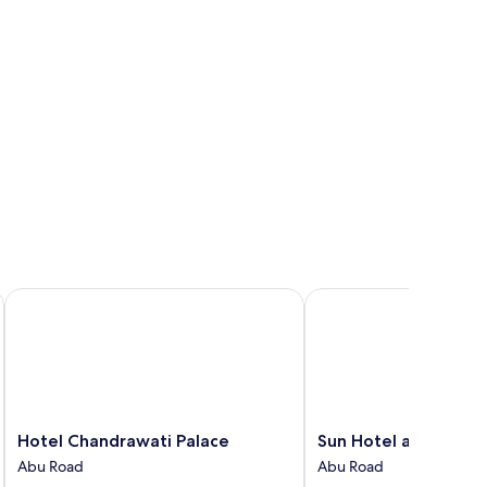
Hotel Chandrawati Palace
Sun Hotel and Resort
Hotel
Sun
Hotel Chandrawati Palace
Sun Hotel and Resor
Chandrawati
Hotel
Abu Road
Abu Road
Palace
and