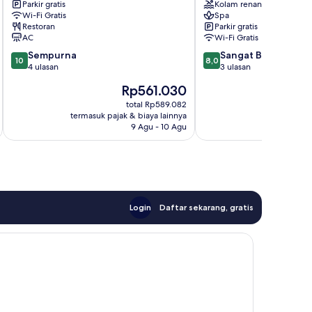
Parkir gratis
Kolam renang
Abu
Resort
Wi-Fi Gratis
Spa
Road
Abu
Restoran
Parkir gratis
Road
AC
Wi-Fi Gratis
10.0
8.0
Sempurna
Sangat Baik
10
8,0
dari
dari
4 ulasan
3 ulasan
10,
10,
Harga
H
Rp561.030
Sempurna,
Sangat
sekarang
s
4
Baik,
total Rp589.082
Rp561.030
R
termasuk pajak & biaya lainnya
termasuk paj
ulasan
3
9 Agu - 10 Agu
ulasan
Login
Daftar sekarang, gratis