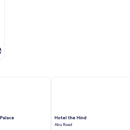
a
lace
Hotel the Hind
Hotel
 Palace
Hotel the Hind
the
Abu Road
Hind