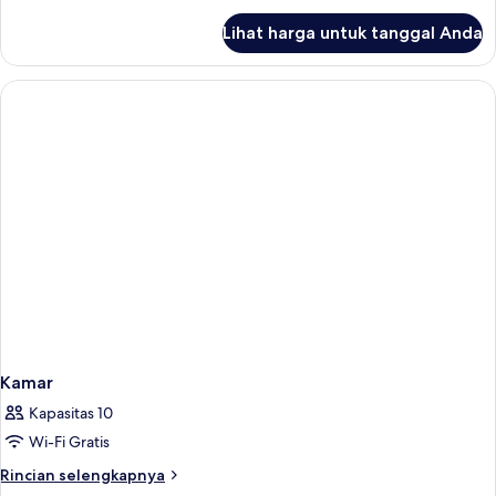
lanjut
Lihat harga untuk tanggal Anda
untuk
Kamar
Single
Kamar
Kapasitas 10
Wi-Fi Gratis
Rincian
Rincian selengkapnya
lebih