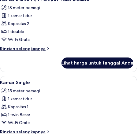
semua
18 meter persegi
foto
1 kamar tidur
untuk
Kamar
Kapasitas 2
Ekonomi,
1 double
1
Wi-Fi Gratis
Tempat
Rincian
Rincian selengkapnya
Tidur
lebih
Double
lanjut
Lihat harga untuk tanggal Anda
untuk
Kamar
Ekonomi,
Lihat
Kamar Single | Pintu masuk properti
5
1
Kamar Single
semua
Tempat
15 meter persegi
Tidur
foto
Double
1 kamar tidur
untuk
Kamar
Kapasitas 1
Single
1 twin Besar
Wi-Fi Gratis
Rincian
Rincian selengkapnya
lebih