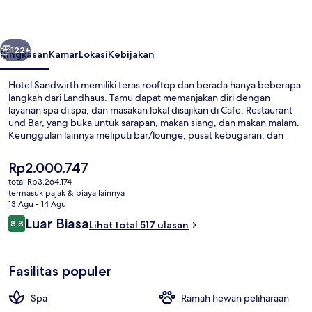
belumnya
Berikutnya
122+
Ringkasan
Kamar
Lokasi
Kebijakan
Hotel Sandwirth memiliki teras rooftop dan berada hanya beberapa
langkah dari Landhaus. Tamu dapat memanjakan diri dengan
layanan spa di spa, dan masakan lokal disajikan di Cafe, Restaurant
und Bar, yang buka untuk sarapan, makan siang, dan makan malam.
Keunggulan lainnya meliputi bar/lounge, pusat kebugaran, dan
sauna.
Harga
Rp2.000.747
saat
total Rp3.264.174
ini
termasuk pajak & biaya lainnya
Pintu masuk interior
Rp2.000.747
13 Agu - 14 Agu
Ulasan
Luar Biasa
8,8
Lihat total 517 ulasan
8,8 dari 10
Fasilitas populer
Spa
Ramah hewan peliharaan