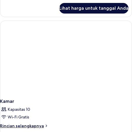
lanjut
Lihat harga untuk tanggal Anda
untuk
Kamar
Kamar
Kapasitas 10
Wi-Fi Gratis
Rincian
Rincian selengkapnya
lebih