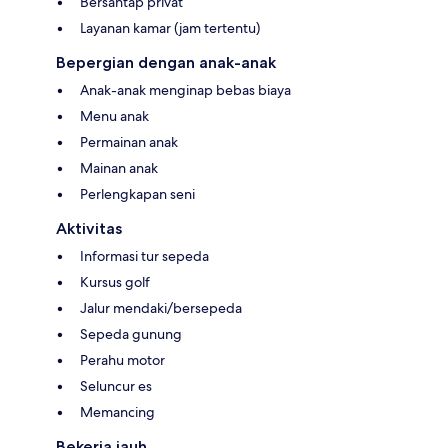
Bersantap privat
Layanan kamar (jam tertentu)
Bepergian dengan anak-anak
Anak-anak menginap bebas biaya
Menu anak
Permainan anak
Mainan anak
Perlengkapan seni
Aktivitas
Informasi tur sepeda
Kursus golf
Jalur mendaki/bersepeda
Sepeda gunung
Perahu motor
Seluncur es
Memancing
Bekerja jauh