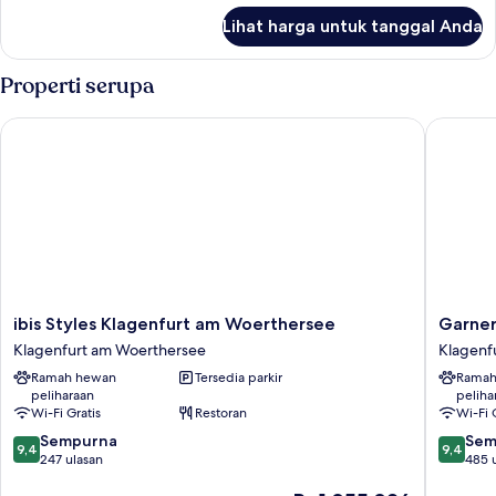
lanjut
Lihat harga untuk tanggal Anda
untuk
Kamar
Properti serupa
ibis Styles Klagenfurt am Woerthersee
Garner H
ibis
Garner
ibis Styles Klagenfurt am Woerthersee
Garner
Styles
Hotel
Klagenfurt am Woerthersee
Klagenf
Klagenfurt
Klagenf
Ramah hewan
Tersedia parkir
Ramah
am
Moser
peliharaan
peliha
Woerthersee
Verdino
Wi-Fi Gratis
Restoran
Wi-Fi 
Klagenfurt
by
9.4
9.4
am
Sempurna
IHG
Sem
9,4
9,4
dari
dari
Woerthersee
247 ulasan
Klagenf
485 
10,
10,
am