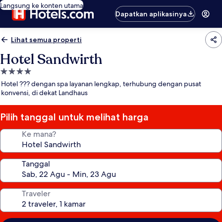
Langsung ke konten utama
Dapatkan aplikasinya
Lihat semua properti
Hotel Sandwirth
Properti
bintang
Hotel ??? dengan spa layanan lengkap, terhubung dengan pusat
4.0
konvensi, di dekat Landhaus
Pilih tanggal untuk melihat harga
Ke mana?
Tanggal
Traveler