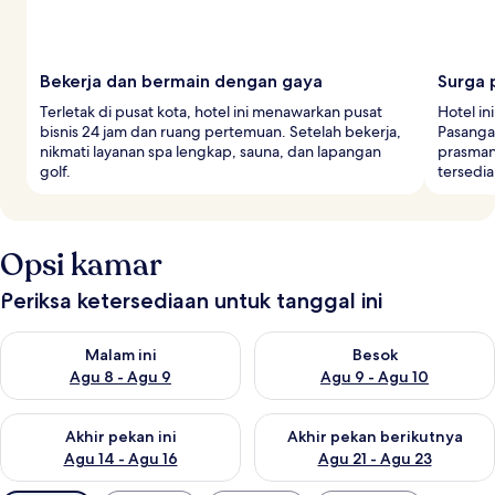
Bekerja dan bermain dengan gaya
Surga 
Terletak di pusat kota, hotel ini menawarkan pusat
Hotel in
bisnis 24 jam dan ruang pertemuan. Setelah bekerja,
Pasanga
nikmati layanan spa lengkap, sauna, dan lapangan
prasman
golf.
tersedia
Opsi kamar
Periksa ketersediaan untuk tanggal ini
Periksa ketersediaan untuk malam ini Agu 8 - Agu 9
Periksa ketersediaan untuk be
Malam ini
Besok
Agu 8 - Agu 9
Agu 9 - Agu 10
Periksa ketersediaan untuk akhir pekan ini Agu 14 - Agu 16
Periksa ketersediaan untuk ak
Akhir pekan ini
Akhir pekan berikutnya
Agu 14 - Agu 16
Agu 21 - Agu 23