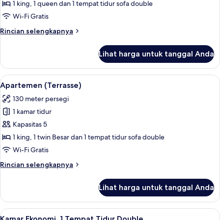
1 king, 1 queen dan 1 tempat tidur sofa double
Wi-Fi Gratis
Rincian
Rincian selengkapnya
lebih
lanjut
Lihat harga untuk tanggal Anda
untuk
Apartemen
(Maisonette)
Lihat
Apartemen (Terrasse) | Area keluarga 
10
Apartemen (Terrasse)
semua
130 meter persegi
foto
1 kamar tidur
untuk
Apartemen
Kapasitas 5
(Terrasse)
1 king, 1 twin Besar dan 1 tempat tidur sofa double
Wi-Fi Gratis
Rincian
Rincian selengkapnya
lebih
lanjut
Lihat harga untuk tanggal Anda
untuk
Apartemen
(Terrasse)
Lihat
Kamar Ekonomi, 1 Tempat Tidur Double
7
Kamar Ekonomi, 1 Tempat Tidur Double