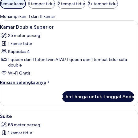
Filter
Semua kamar
1 tempat tidur
2 tempat tidur
3+ tempat tidur
tersedia
untuk
Menampilkan 11 dari 11 kamar
kamar
Lihat
Kamar Double Superior | Seprai premi
11
Kamar Double Superior
semua
25 meter persegi
foto
1 kamar tidur
untuk
Kamar
Kapasitas 4
Double
1 queen dan 1 futon twin ATAU 1 queen dan 1 tempat tidur sofa
double
Superior
Wi-Fi Gratis
Rincian
Rincian selengkapnya
lebih
lanjut
Lihat harga untuk tanggal Anda
untuk
Kamar
Double
Lihat
Suite | Pemandangan dari kamar
9
Superior
Suite
semua
55 meter persegi
foto
1 kamar tidur
untuk