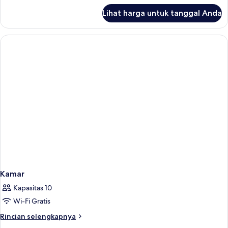
lanjut
Lihat harga untuk tanggal Anda
untuk
Kamar
Kamar
Kapasitas 10
Wi-Fi Gratis
Rincian
Rincian selengkapnya
lebih