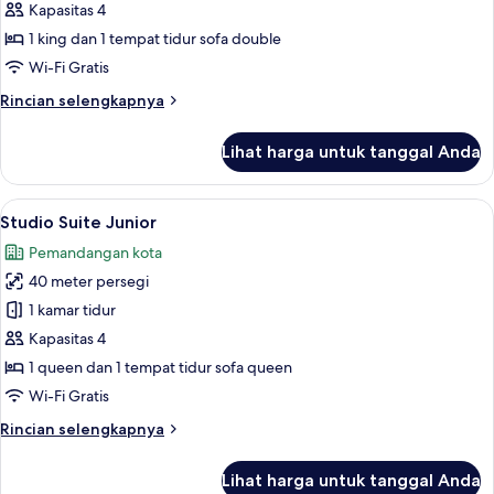
Suite
Kapasitas 4
1 king dan 1 tempat tidur sofa double
Wi-Fi Gratis
Rincian
Rincian selengkapnya
lebih
lanjut
Lihat harga untuk tanggal Anda
untuk
Suite
Lihat
Studio Suite Junior | Seprai premium,
13
Studio Suite Junior
semua
Pemandangan kota
foto
40 meter persegi
untuk
Studio
1 kamar tidur
Suite
Kapasitas 4
Junior
1 queen dan 1 tempat tidur sofa queen
Wi-Fi Gratis
Rincian
Rincian selengkapnya
lebih
lanjut
Lihat harga untuk tanggal Anda
untuk