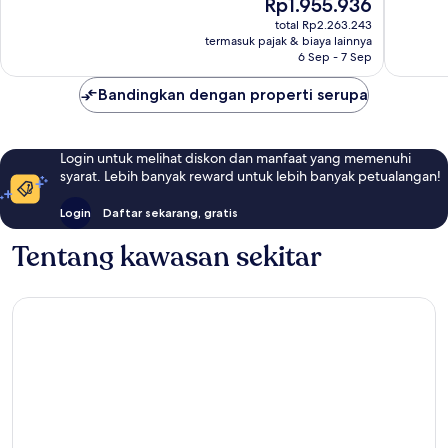
Harga
Rp1.955.936
Sempurna,
Sempur
Woerthe
sekarang
247
485
total Rp2.263.243
Rp1.955.936
ulasan
ulasan
termasuk pajak & biaya lainnya
6 Sep - 7 Sep
Bandingkan dengan properti serupa
Login untuk melihat diskon dan manfaat yang memenuhi
syarat. Lebih banyak reward untuk lebih banyak petualangan!
Login
Daftar sekarang, gratis
Tentang kawasan sekitar