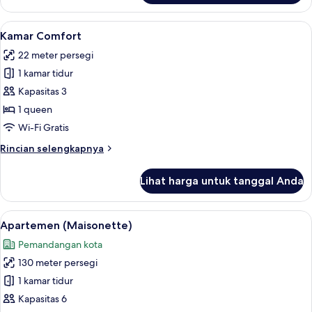
Studio
Suite
Lihat
Kamar Comfort | Pemandangan dari 
7
Junior
Kamar Comfort
semua
22 meter persegi
foto
1 kamar tidur
untuk
Kamar
Kapasitas 3
Comfort
1 queen
Wi-Fi Gratis
Rincian
Rincian selengkapnya
lebih
lanjut
Lihat harga untuk tanggal Anda
untuk
Kamar
Comfort
Lihat
Apartemen (Maisonette) | Area keluar
10
Apartemen (Maisonette)
semua
Pemandangan kota
foto
130 meter persegi
untuk
Apartemen
1 kamar tidur
(Maisonette)
Kapasitas 6