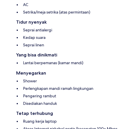
AC
Setrika/meja setrika (atas permintaan)
Tidur nyenyak
Seprai antialergi
Kedap suara
Seprai linen
Yang bisa dinikmati
Lantai berpemanas (kamar mandi)
Menyegarkan
Shower
Perlengkapan mandi ramah lingkungan
Pengering rambut
Disediakan handuk
Tetap terhubung
Ruang kerja laptop
Akses Internet nirkabel gratis (kecepatan 100+ Mbps