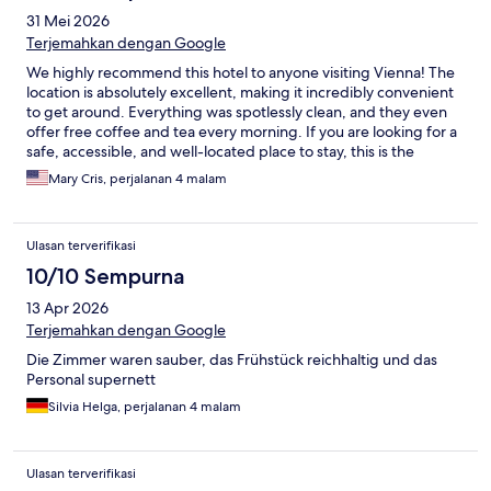
31 Mei 2026
Terjemahkan dengan Google
We highly recommend this hotel to anyone visiting Vienna! The
location is absolutely excellent, making it incredibly convenient
to get around. Everything was spotlessly clean, and they even
offer free coffee and tea every morning. If you are looking for a
safe, accessible, and well-located place to stay, this is the
perfect choice.
Mary Cris, perjalanan 4 malam
Ulasan terverifikasi
10/10 Sempurna
13 Apr 2026
Terjemahkan dengan Google
Die Zimmer waren sauber, das Frühstück reichhaltig und das
Personal supernett
Silvia Helga, perjalanan 4 malam
Ulasan terverifikasi