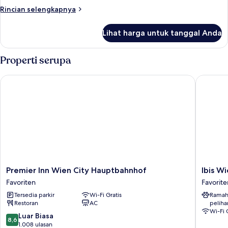
Rincian
Rincian selengkapnya
lebih
lanjut
Lihat harga untuk tanggal Anda
untuk
Kamar
Comfort
Properti serupa
(Design)
Premier Inn Wien City Hauptbahnhof
Ibis Wie
Premier
Ibis
Premier Inn Wien City Hauptbahnhof
Ibis W
Inn
Wien
Favoriten
Favorite
Wien
Hauptb
Tersedia parkir
Wi-Fi Gratis
Ramah
City
Favorite
Restoran
AC
peliha
Hauptbahnhof
Wi-Fi 
Favoriten
8.6
Luar Biasa
8,6
dari
1.008 ulasan