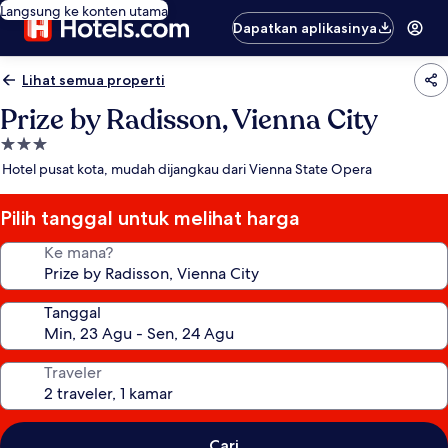
Langsung ke konten utama
Dapatkan aplikasinya
Lihat semua properti
Prize by Radisson, Vienna City
Properti
bintang
Hotel pusat kota, mudah dijangkau dari Vienna State Opera
3.0
Pilih tanggal untuk melihat harga
Ke mana?
Tanggal
Traveler
Cari