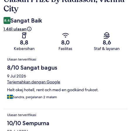
City
Sangat Baik
8,4
1.461 ulasan
8,8
8,0
8,6
Kebersihan
Fasilitas
Staf & layanan
Ulasan
Ulasan terverifikasi
8/10 Sangat bagus
9 Jul 2026
Terjemahkan dengan Google
Helt okej hotell, rent och med en godkänd frukost.
Sandra, perjalanan 2 malam
Ulasan terverifikasi
10/10 Sempurna