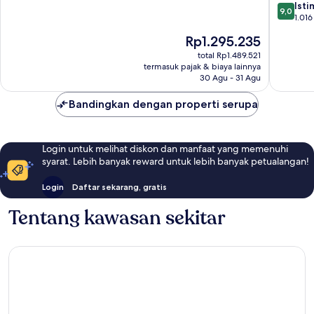
9.0
Ist
10,
9,0
dari
1.016
Luar
10,
Biasa,
Harga
Rp1.295.235
Istimew
1.008
sekarang
1.016
total Rp1.489.521
ulasan
Rp1.295.235
termasuk pajak & biaya lainnya
ulasan
30 Agu - 31 Agu
Bandingkan dengan properti serupa
Login untuk melihat diskon dan manfaat yang memenuhi
syarat. Lebih banyak reward untuk lebih banyak petualangan!
Login
Daftar sekarang, gratis
Tentang kawasan sekitar