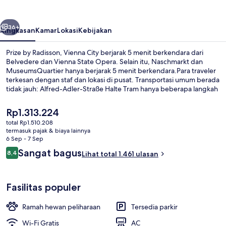
Vienna
City
belumnya
Berikutnya
36+
Ringkasan
Kamar
Lokasi
Kebijakan
Prize by Radisson, Vienna City berjarak 5 menit berkendara dari
Belvedere dan Vienna State Opera. Selain itu, Naschmarkt dan
MuseumsQuartier hanya berjarak 5 menit berkendara.Para traveler
terkesan dengan staf dan lokasi di pusat. Transportasi umum berada
tidak jauh: Alfred-Adler-Straße Halte Tram hanya beberapa langkah
dan Halte Trem Hlawkagasse berjarak 6 menit.
Harga
Rp1.313.224
saat
total Rp1.510.208
ini
termasuk pajak & biaya lainnya
Eksterior
Rp1.313.224
6 Sep - 7 Sep
Ulasan
Sangat bagus
8,4
Lihat total 1.461 ulasan
8,4 dari 10
Fasilitas populer
Ramah hewan peliharaan
Tersedia parkir
Wi-Fi Gratis
AC