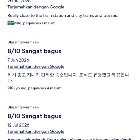
20 Jul 2026
Terjemahkan dengan Google
Really close to the train station and city trams and busses.
Ville, perjalanan 1 malam
Ulasan terverifikasi
8/10 Sangat bagus
7 Jun 2026
Terjemahkan dengan Google
위치 좋고 지내기 편리한 숙소입니다. 조식도 유용했고 깨끗합니
다.
jiyoung, perjalanan 4 malam
Ulasan terverifikasi
8/10 Sangat bagus
12 Jul 2026
Terjemahkan dengan Google
Her şey yolundaydı. Prag yolculuğumuz için istasyon yakınlığıydı