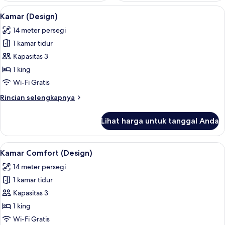
Lihat
Seprai antialergi, ruang kerja ramah 
13
Kamar (Design)
semua
14 meter persegi
foto
1 kamar tidur
untuk
Kamar
Kapasitas 3
(Design)
1 king
Wi-Fi Gratis
Rincian
Rincian selengkapnya
lebih
lanjut
Lihat harga untuk tanggal Anda
untuk
Kamar
(Design)
Lihat
Seprai antialergi, ruang kerja ramah 
14
Kamar Comfort (Design)
semua
14 meter persegi
foto
1 kamar tidur
untuk
Kamar
Kapasitas 3
Comfort
1 king
(Design)
Wi-Fi Gratis