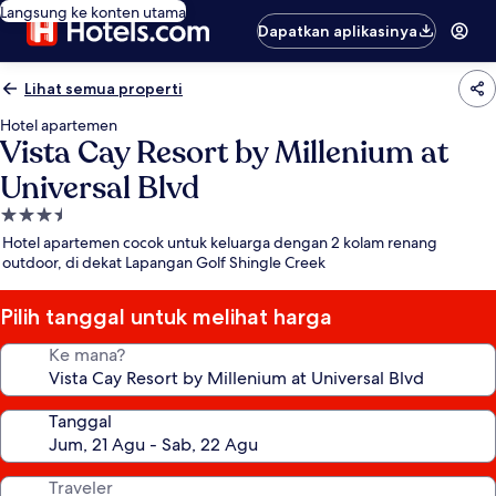
Langsung ke konten utama
Dapatkan aplikasinya
Lihat semua properti
Hotel apartemen
Vista Cay Resort by Millenium at
Universal Blvd
Properti
bintang
Hotel apartemen cocok untuk keluarga dengan 2 kolam renang
3.5
outdoor, di dekat Lapangan Golf Shingle Creek
Pilih tanggal untuk melihat harga
Ke mana?
Tanggal
Traveler