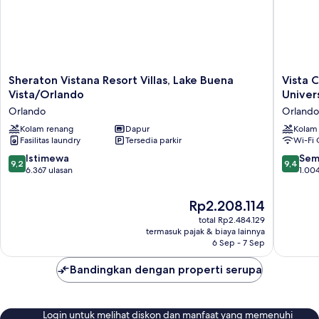
(3
Condo-
Bedroom
Suite)
/
2
Bath
Deluxe
Sheraton
Vista
Sheraton Vistana Resort Villas, Lake Buena
Vista 
Condo-
Vistana
Cay
Vista/Orlando
Univer
Suite)
Resort
by
Orlando
Orlando
Villas,
Orlando
Lake
Kolam renang
Dapur
Resort
Kolam
Fasilitas laundry
Tersedia parkir
Wi-Fi 
Buena
Rentals
Vista/Orlando
on
9.2
9.4
Istimewa
Sem
9,2
9,4
Orlando
Universa
dari
dari
6.367 ulasan
1.004
Bouleva
10,
10,
Orlando
Istimewa,
Sempur
Harga
Rp2.208.114
6.367
1.004
sekarang
total Rp2.484.129
ulasan
ulasan
Rp2.208.114
termasuk pajak & biaya lainnya
6 Sep - 7 Sep
Bandingkan dengan properti serupa
Login untuk melihat diskon dan manfaat yang memenuhi