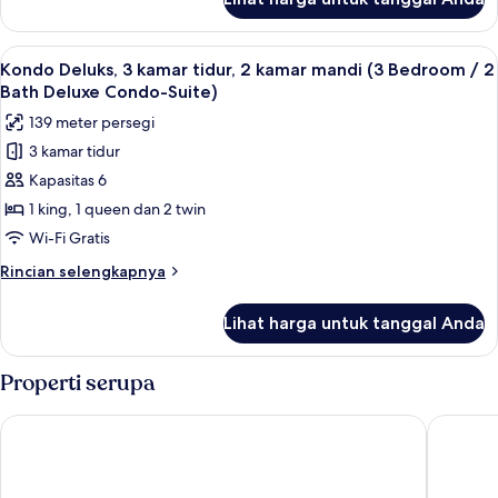
untuk
Deluxe
Kondominium
Condo-
Superior
Suite)
Lihat
TV layar datar dan pemutar DVD
9
Kondo Deluks, 3 kamar tidur, 2 kamar mandi (3 Bedroom / 2
semua
Bath Deluxe Condo-Suite)
foto
139 meter persegi
untuk
3 kamar tidur
Kondo
Kapasitas 6
Deluks,
3
1 king, 1 queen dan 2 twin
kamar
Wi-Fi Gratis
tidur,
Rincian
Rincian selengkapnya
2
lebih
kamar
lanjut
Lihat harga untuk tanggal Anda
untuk
mandi
Kondo
(3
Deluks,
Properti serupa
Bedroom
3
kamar
/
Sheraton Vistana Resort Villas, Lake Buena Vista/Orlando
Vista Ca
tidur,
2
2
Bath
kamar
Deluxe
mandi