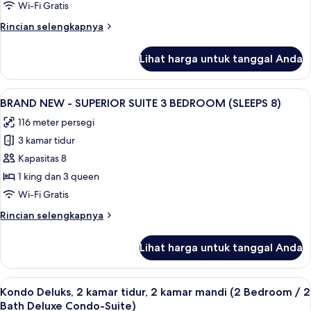
-
Wi-Fi Gratis
SUPERIOR
Rincian
Rincian selengkapnya
SUITE
lebih
3
lanjut
Lihat harga untuk tanggal Anda
untuk
BEDROOM
BRAND
(SLEEPS
NEW
Lihat
TV layar datar dan pemutar DVD
6)
10
-
BRAND NEW - SUPERIOR SUITE 3 BEDROOM (SLEEPS 8)
semua
SUPERIOR
116 meter persegi
SUITE
foto
3
3 kamar tidur
untuk
BEDROOM
BRAND
Kapasitas 8
(SLEEPS
NEW
6)
1 king dan 3 queen
-
Wi-Fi Gratis
SUPERIOR
Rincian
Rincian selengkapnya
SUITE
lebih
3
lanjut
Lihat harga untuk tanggal Anda
untuk
BEDROOM
BRAND
(SLEEPS
NEW
Lihat
Kondo Deluks, 2 kamar tidur, 2 kamar
8)
8
-
Kondo Deluks, 2 kamar tidur, 2 kamar mandi (2 Bedroom / 2
semua
SUPERIOR
Bath Deluxe Condo-Suite)