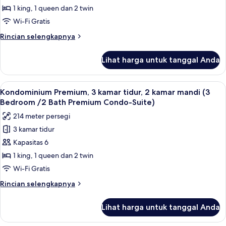
Eksekutif,
(2
1 king, 1 queen dan 2 twin
Suite)
Bedroom
3
Wi-Fi Gratis
/2
kamar
Bath
Rincian
Rincian selengkapnya
tidur
Premium
lebih
Condo-
lanjut
Lihat harga untuk tanggal Anda
Suite)
untuk
Townhouse
Eksekutif,
Lihat
Mesin pembuat kopi/teh, lemari es be
11
3
Kondominium Premium, 3 kamar tidur, 2 kamar mandi (3
semua
kamar
Bedroom /2 Bath Premium Condo-Suite)
tidur
foto
214 meter persegi
untuk
3 kamar tidur
Kondominium
Kapasitas 6
Premium,
3
1 king, 1 queen dan 2 twin
kamar
Wi-Fi Gratis
tidur,
Rincian
Rincian selengkapnya
2
lebih
kamar
lanjut
Lihat harga untuk tanggal Anda
untuk
mandi
Kondominium
(3