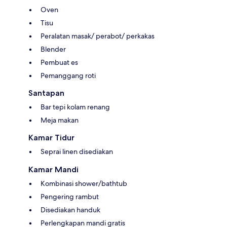
Oven
Tisu
Peralatan masak/ perabot/ perkakas
Blender
Pembuat es
Pemanggang roti
Santapan
Bar tepi kolam renang
Meja makan
Kamar Tidur
Seprai linen disediakan
Kamar Mandi
Kombinasi shower/bathtub
Pengering rambut
Disediakan handuk
Perlengkapan mandi gratis