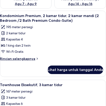
Agu 7 - Agu 9
Agu 14 - Agu 16
Lihat
TV layar datar dan pemutar DVD
12
Kondominium Premium, 2 kamar tidur, 2 kamar mandi (2
semua
Bedroom /2 Bath Premium Condo-Suite)
foto
195 meter persegi
untuk
2 kamar tidur
Kondominium
Kapasitas 4
Premium,
2
1 king dan 2 twin
kamar
Wi-Fi Gratis
tidur,
Rincian
Rincian selengkapnya
2
lebih
kamar
lanjut
Lihat harga untuk tanggal Anda
untuk
mandi
Kondominium
(2
Premium,
Lihat
Townhouse Eksekutif, 3 kamar tidur | 
Bedroom
12
2
Townhouse Eksekutif, 3 kamar tidur
semua
kamar
/2
167 meter persegi
tidur,
foto
Bath
2
3 kamar tidur
untuk
Premium
kamar
Townhouse
Kapasitas 6
Condo-
mandi