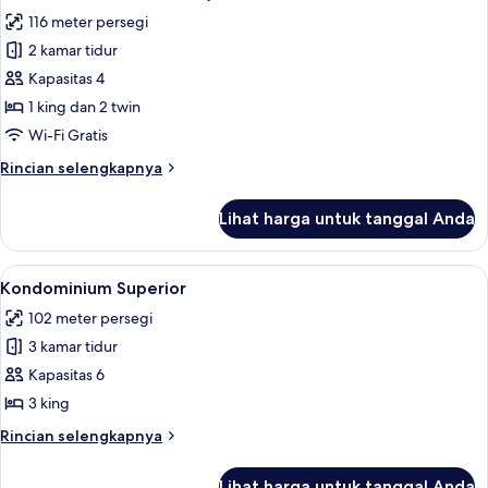
SUITE
foto
116 meter persegi
3
untuk
BEDROOM
2 kamar tidur
Kondo
(SLEEPS
Kapasitas 4
Deluks,
8)
2
1 king dan 2 twin
kamar
Wi-Fi Gratis
tidur,
Rincian
Rincian selengkapnya
2
lebih
kamar
lanjut
Lihat harga untuk tanggal Anda
untuk
mandi
Kondo
(2
Deluks,
Lihat
Kondominium Superior | Area keluarg
Bedroom
9
2
Kondominium Superior
semua
kamar
/
102 meter persegi
tidur,
foto
2
2
3 kamar tidur
untuk
Bath
kamar
Kondominium
Kapasitas 6
Deluxe
mandi
Superior
(2
3 king
Condo-
Bedroom
Suite)
Rincian
Rincian selengkapnya
/
lebih
2
lanjut
Bath
Lihat harga untuk tanggal Anda