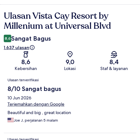
Ulasan Vista Cay Resort by
Ulasan
Millenium at Universal Blvd
Sangat Bagus
8,6
1.637 ulasan
8,6
9,0
8,4
Kebersihan
Lokasi
Staf & layanan
Ulasan
Ulasan terverifikasi
8/10 Sangat bagus
10 Jun 2026
Terjemahkan dengan Google
Beautiful and big , great location
Joe J, perjalanan 5 malam
Ulasan terverifikasi