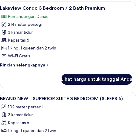
Premium,
Lihat
Lakeview Condo
Bedroom
11
3
Lakeview Condo 3 Bedroom / 2 Bath Premium
semua
kamar
/2
Pemandangan Danau
tidur,
foto
Bath
2
214 meter persegi
untuk
Premium
kamar
Lakeview
3 kamar tidur
Condo-
mandi
Condo
(3
Kapasitas 6
Suite)
Bedroom
3
1 king, 1 queen dan 2 twin
/2
Bedroom
Wi-Fi Gratis
Bath
/
Premium
Rincian
Rincian selengkapnya
2
Condo-
lebih
Suite)
Bath
lanjut
Lihat harga untuk tanggal Anda
Premium
untuk
Lakeview
Condo
Lihat
Makan di kamar
10
3
BRAND NEW - SUPERIOR SUITE 3 BEDROOM (SLEEPS 6)
semua
Bedroom
102 meter persegi
/
foto
2
3 kamar tidur
untuk
Bath
BRAND
Kapasitas 6
Premium
NEW
1 king, 1 queen dan 2 twin