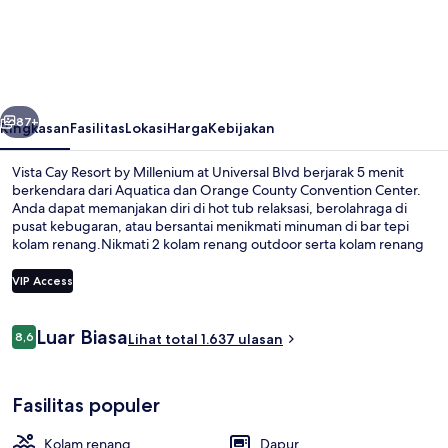
Cay
Resort
by
Millenium
belumnya
Berikutnya
at
87+
Ringkasan
Fasilitas
Lokasi
Harga
Kebijakan
Universal
Vista Cay Resort by Millenium at Universal Blvd berjarak 5 menit
Blvd
berkendara dari Aquatica dan Orange County Convention Center.
Anda dapat memanjakan diri di hot tub relaksasi, berolahraga di
pusat kebugaran, atau bersantai menikmati minuman di bar tepi
kolam renang.Nikmati 2 kolam renang outdoor serta kolam renang
anak, dan hotel apartemen memiliki fasilitas seperti dapur dan mesin
cuci/pengering. Para traveler terkesan dengan kondisi keseluruhan.
VIP Access
Ulasan
Luar Biasa
8,6
Bagian depan properti
Lihat total 1.637 ulasan
8,6 dari 10
Fasilitas populer
Kolam renang
Dapur