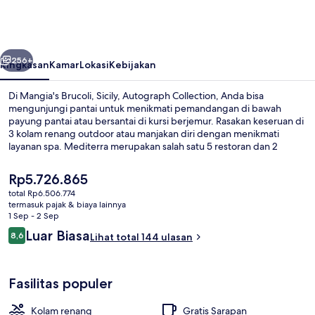
Sicily,
Autograph
Collection
belumnya
Berikutnya
256+
Ringkasan
Kamar
Lokasi
Kebijakan
Di Mangia's Brucoli, Sicily, Autograph Collection, Anda bisa
mengunjungi pantai untuk menikmati pemandangan di bawah
payung pantai atau bersantai di kursi berjemur. Rasakan keseruan di
3 kolam renang outdoor atau manjakan diri dengan menikmati
layanan spa. Mediterra merupakan salah satu 5 restoran dan 2
bar/lounge yang menyajikan masakan Mediterania. Nikmati
berbagai fasilitas unggulan di hotel mewah ini seperti, klub anak
Harga
Rp5.726.865
gratis, pusat kebugaran, dan kolam renang anak.
saat
total Rp6.506.774
ini
termasuk pajak & biaya lainnya
5 restoran, melayani makan malam
Rp5.726.865
1 Sep - 2 Sep
Ulasan
Luar Biasa
8,6
Lihat total 144 ulasan
8,6 dari 10
Fasilitas populer
Kolam renang
Gratis Sarapan