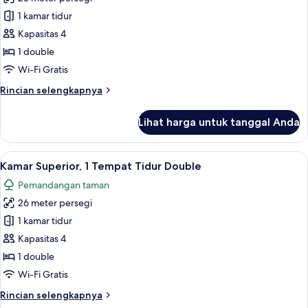
untuk
Kamar
1 kamar tidur
Superior,
Kapasitas 4
1
1 double
Tempat
Wi-Fi Gratis
Tidur
Rincian
Rincian selengkapnya
Double
lebih
lanjut
Lihat harga untuk tanggal Anda
untuk
Kamar
Superior,
Lihat
Brankas, meja kerja, tirai kedap cahaya
7
1
Kamar Superior, 1 Tempat Tidur Double
semua
Tempat
Pemandangan taman
Tidur
foto
Double
26 meter persegi
untuk
Kamar
1 kamar tidur
Superior,
Kapasitas 4
1
1 double
Tempat
Wi-Fi Gratis
Tidur
Rincian
Rincian selengkapnya
Double
lebih