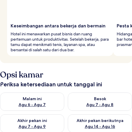
Keseimbangan antara bekerja dan bermain
Pesta k
Hotel ini menawarkan pusat bisnis dan ruang
Hidangan
pertemuan untuk produktivitas. Setelah bekerja, para
bar hote
tamu dapat menikmati tenis, layanan spa, atau
prasman
bersantai di salah satu dari dua bar.
Opsi kamar
Periksa ketersediaan untuk tanggal ini
Periksa ketersediaan untuk malam ini Agu 6 - Agu 7
Periksa ketersediaan untuk be
Malam ini
Besok
Agu 6 - Agu 7
Agu 7 - Agu 8
Periksa ketersediaan untuk akhir pekan ini Agu 7 - Agu 9
Periksa ketersediaan untuk ak
Akhir pekan ini
Akhir pekan berikutnya
Agu 7 - Agu 9
Agu 14 - Agu 16