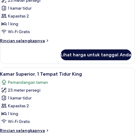
23 meter persegi
untuk
Kamar
1 kamar tidur
Superior,
Kapasitas 2
1
1 king
Tempat
Wi-Fi Gratis
Tidur
Rincian
Rincian selengkapnya
King,
lebih
pemandangan
lanjut
Lihat harga untuk tanggal Anda
kebun
untuk
Kamar
Superior,
Lihat
Brankas, meja kerja, tirai kedap cahaya
5
1
Kamar Superior, 1 Tempat Tidur King
semua
Tempat
Pemandangan taman
Tidur
foto
King,
23 meter persegi
untuk
pemandangan
Kamar
1 kamar tidur
kebun
Superior,
Kapasitas 2
1
1 king
Tempat
Wi-Fi Gratis
Tidur
Rincian
Rincian selengkapnya
King