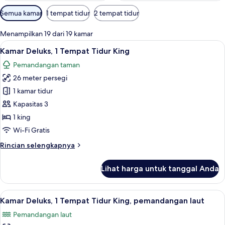
Filter
Semua kamar
1 tempat tidur
2 tempat tidur
tersedia
untuk
Menampilkan 19 dari 19 kamar
kamar
Lihat
Brankas, meja kerja, tirai kedap cahaya
7
Kamar Deluks, 1 Tempat Tidur King
semua
Pemandangan taman
foto
26 meter persegi
untuk
Kamar
1 kamar tidur
Deluks,
Kapasitas 3
1
1 king
Tempat
Wi-Fi Gratis
Tidur
Rincian
Rincian selengkapnya
King
lebih
lanjut
Lihat harga untuk tanggal Anda
untuk
Kamar
Deluks,
Lihat
Brankas, meja kerja, tirai kedap cahaya
9
1
Kamar Deluks, 1 Tempat Tidur King, pemandangan laut
semua
Tempat
Pemandangan laut
Tidur
foto