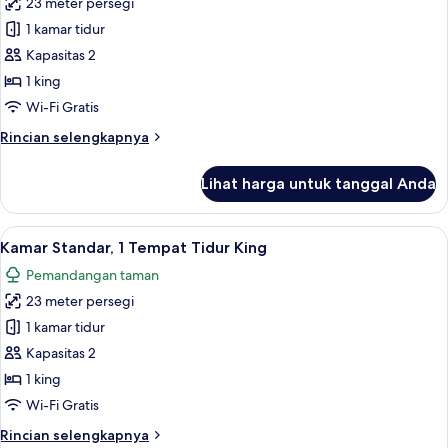
23 meter persegi
untuk
Kamar
1 kamar tidur
Deluks,
Kapasitas 2
1
1 king
Tempat
Wi-Fi Gratis
Tidur
Rincian
Rincian selengkapnya
King,
lebih
kolam
lanjut
Lihat harga untuk tanggal Anda
renang
untuk
Kamar
pribadi
Deluks,
Lihat
Brankas, meja kerja, tirai kedap cahaya
5
1
Kamar Standar, 1 Tempat Tidur King
semua
Tempat
Pemandangan taman
Tidur
foto
King,
23 meter persegi
untuk
kolam
Kamar
1 kamar tidur
renang
Standar,
pribadi
Kapasitas 2
1
1 king
Tempat
Wi-Fi Gratis
Tidur
Rincian
Rincian selengkapnya
King