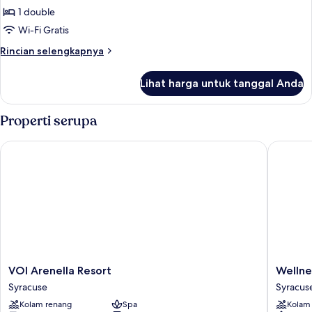
Deluxe
1 double
Room,
Wi-Fi Gratis
1
Rincian
Rincian selengkapnya
Double
lebih
Bed
lanjut
Lihat harga untuk tanggal Anda
untuk
(1
Deluxe
Double
Room,
Properti serupa
Bed)
1
Double
VOI Arenella Resort
Wellness 
Bed
(1
Double
Bed)
VOI
Wellnes
VOI Arenella Resort
Wellnes
Arenella
&
Syracuse
Syracus
Resort
Spa
Kolam renang
Spa
Kolam
Syracuse
Hotel