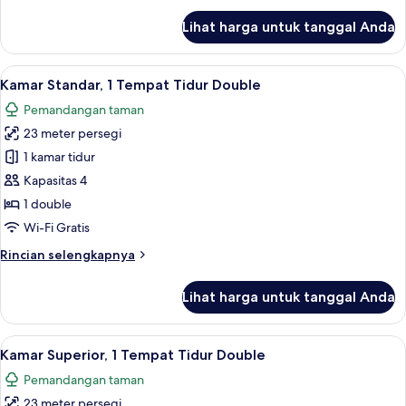
lanjut
Lihat harga untuk tanggal Anda
untuk
Suite,
1
Lihat
Brankas, meja kerja, tirai kedap cahaya
5
kamar
Kamar Standar, 1 Tempat Tidur Double
semua
tidur
Pemandangan taman
foto
23 meter persegi
untuk
Kamar
1 kamar tidur
Standar,
Kapasitas 4
1
1 double
Tempat
Wi-Fi Gratis
Tidur
Rincian
Rincian selengkapnya
Double
lebih
lanjut
Lihat harga untuk tanggal Anda
untuk
Kamar
Standar,
Lihat
Brankas, meja kerja, tirai kedap cahaya
5
1
Kamar Superior, 1 Tempat Tidur Double
semua
Tempat
Pemandangan taman
Tidur
foto
Double
23 meter persegi