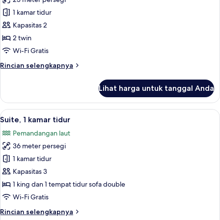
untuk
Kamar
1 kamar tidur
Standar,
Kapasitas 2
2
2 twin
Tempat
Wi-Fi Gratis
Tidur
Rincian
Rincian selengkapnya
Twin
lebih
lanjut
Lihat harga untuk tanggal Anda
untuk
Kamar
Standar,
Lihat
Suite, 1 kamar tidur | Brankas, meja ker
16
2
Suite, 1 kamar tidur
semua
Tempat
Pemandangan laut
Tidur
foto
Twin
36 meter persegi
untuk
Suite,
1 kamar tidur
1
Kapasitas 3
kamar
1 king dan 1 tempat tidur sofa double
tidur
Wi-Fi Gratis
Rincian
Rincian selengkapnya
lebih