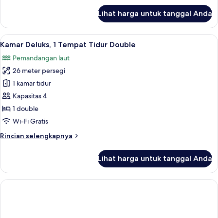
lanjut
Lihat harga untuk tanggal Anda
untuk
Kamar
Superior,
Lihat
Brankas, meja kerja, tirai kedap cahaya
9
1
Kamar Deluks, 1 Tempat Tidur Double
semua
Tempat
Pemandangan laut
Tidur
foto
Double
26 meter persegi
untuk
Kamar
1 kamar tidur
Deluks,
Kapasitas 4
1
1 double
Tempat
Wi-Fi Gratis
Tidur
Rincian
Rincian selengkapnya
Double
lebih
lanjut
Lihat harga untuk tanggal Anda
untuk
Kamar
Deluks,
1
Tempat
Tidur
Double