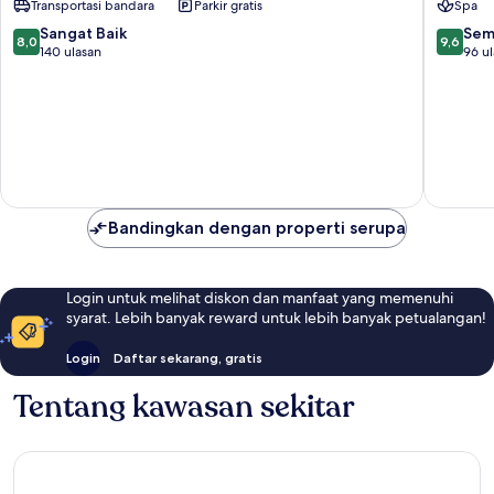
Transportasi bandara
Parkir gratis
Spa
Principe
di
8.0
9.6
Sangat Baik
Sem
8,0
9,6
Fitalia
dari
dari
140 ulasan
96 u
Syracus
10,
10,
Sangat
Sempur
Baik,
96
140
ulasan
ulasan
Bandingkan dengan properti serupa
Login untuk melihat diskon dan manfaat yang memenuhi
syarat. Lebih banyak reward untuk lebih banyak petualangan!
Login
Daftar sekarang, gratis
Tentang kawasan sekitar