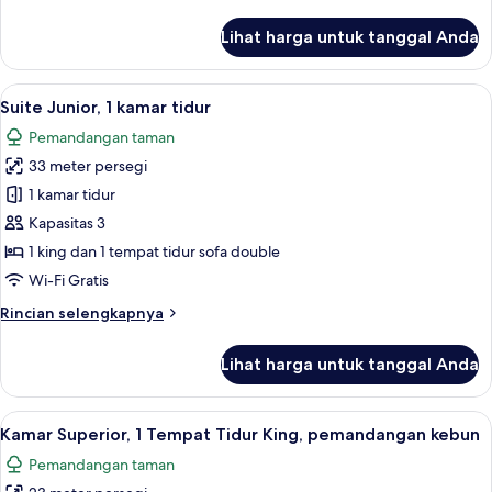
lebih
lanjut
Lihat harga untuk tanggal Anda
untuk
Kamar
Standar,
Lihat
Pemandangan dari kamar
7
1
Suite Junior, 1 kamar tidur
semua
Tempat
Pemandangan taman
Tidur
foto
King
33 meter persegi
untuk
Suite
1 kamar tidur
Junior,
Kapasitas 3
1
1 king dan 1 tempat tidur sofa double
kamar
Wi-Fi Gratis
tidur
Rincian
Rincian selengkapnya
lebih
lanjut
Lihat harga untuk tanggal Anda
untuk
Suite
Junior,
Lihat
Brankas, meja kerja, tirai kedap cahaya
5
1
Kamar Superior, 1 Tempat Tidur King, pemandangan kebun
semua
kamar
Pemandangan taman
tidur
foto