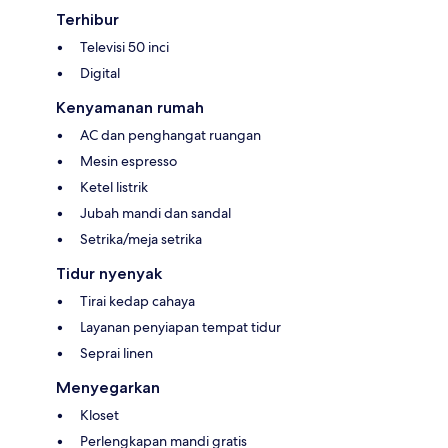
Terhibur
Televisi 50 inci
Digital
Kenyamanan rumah
AC dan penghangat ruangan
Mesin espresso
Ketel listrik
Jubah mandi dan sandal
Setrika/meja setrika
Tidur nyenyak
Tirai kedap cahaya
Layanan penyiapan tempat tidur
Seprai linen
Menyegarkan
Kloset
Perlengkapan mandi gratis