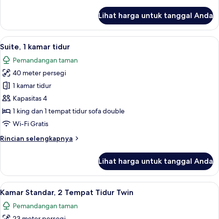
lebih
lanjut
Lihat harga untuk tanggal Anda
untuk
Kamar
Superior,
Lihat
Suite, 1 kamar tidur | Brankas, meja ker
14
1
Suite, 1 kamar tidur
semua
Tempat
Pemandangan taman
Tidur
foto
King
40 meter persegi
untuk
Suite,
1 kamar tidur
1
Kapasitas 4
kamar
1 king dan 1 tempat tidur sofa double
tidur
Wi-Fi Gratis
Rincian
Rincian selengkapnya
lebih
lanjut
Lihat harga untuk tanggal Anda
untuk
Suite,
1
Lihat
Kamar Standar, 2 Tempat Tidur Twin | B
6
kamar
Kamar Standar, 2 Tempat Tidur Twin
semua
tidur
Pemandangan taman
foto
23 meter persegi