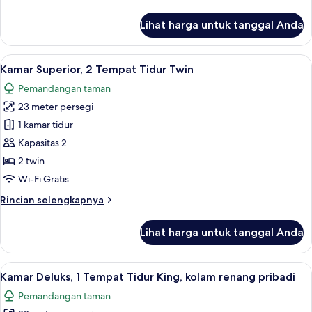
lebih
lanjut
Lihat harga untuk tanggal Anda
untuk
Suite
Junior,
Lihat
Kamar Superior, 2 Tempat Tidur Twin | 
6
1
Kamar Superior, 2 Tempat Tidur Twin
semua
kamar
Pemandangan taman
tidur
foto
(View)
23 meter persegi
untuk
Kamar
1 kamar tidur
Superior,
Kapasitas 2
2
2 twin
Tempat
Wi-Fi Gratis
Tidur
Rincian
Rincian selengkapnya
Twin
lebih
lanjut
Lihat harga untuk tanggal Anda
untuk
Kamar
Superior,
Lihat
Kamar Deluks, 1 Tempat Tidur King, kol
9
2
Kamar Deluks, 1 Tempat Tidur King, kolam renang pribadi
semua
Tempat
Pemandangan taman
Tidur
foto
Twin