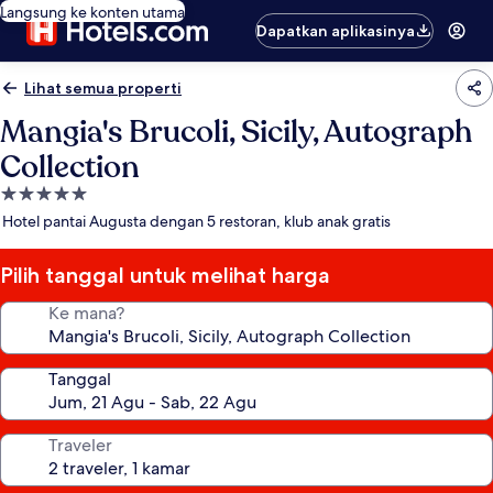
Langsung ke konten utama
Dapatkan aplikasinya
Lihat semua properti
Mangia's Brucoli, Sicily, Autograph
Collection
Properti
bintang
Hotel pantai Augusta dengan 5 restoran, klub anak gratis
5.0
Pilih tanggal untuk melihat harga
Ke mana?
Tanggal
Traveler