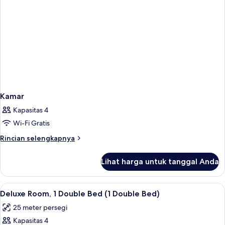
Kamar
Kapasitas 4
Wi-Fi Gratis
Rincian
Rincian selengkapnya
lebih
lanjut
Lihat harga untuk tanggal Anda
untuk
Kamar
Lihat
Brankas, meja kerja, tirai kedap cahaya
9
Deluxe Room, 1 Double Bed (1 Double Bed)
semua
25 meter persegi
foto
Kapasitas 4
untuk