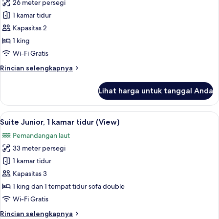
King
26 meter persegi
untuk
Kamar
1 kamar tidur
Deluks,
Kapasitas 2
1
1 king
Tempat
Wi-Fi Gratis
Tidur
Rincian
Rincian selengkapnya
King,
lebih
pemandangan
lanjut
Lihat harga untuk tanggal Anda
laut
untuk
Kamar
Deluks,
Lihat
Pemandangan dari kamar
8
1
Suite Junior, 1 kamar tidur (View)
semua
Tempat
Pemandangan laut
Tidur
foto
King,
33 meter persegi
untuk
pemandangan
Suite
1 kamar tidur
laut
Junior,
Kapasitas 3
1
1 king dan 1 tempat tidur sofa double
kamar
Wi-Fi Gratis
tidur
Rincian
Rincian selengkapnya
(View)