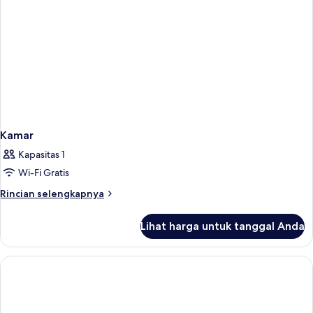
Kamar
Kapasitas 1
Wi-Fi Gratis
Rincian
Rincian selengkapnya
lebih
lanjut
Lihat harga untuk tanggal Anda
untuk
Kamar