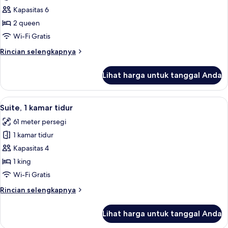
Studio
Kapasitas 6
Suite,
2 queen
2
Wi-Fi Gratis
Tempat
Rincian
Rincian selengkapnya
Tidur
lebih
Queen
lanjut
Lihat harga untuk tanggal Anda
untuk
Studio
Suite,
Lihat
Suite, 1 kamar tidur | Brankas, ruang 
2
2
Suite, 1 kamar tidur
semua
Tempat
61 meter persegi
Tidur
foto
Queen
1 kamar tidur
untuk
Suite,
Kapasitas 4
1
1 king
kamar
Wi-Fi Gratis
tidur
Rincian
Rincian selengkapnya
lebih
lanjut
Lihat harga untuk tanggal Anda
untuk
Suite,