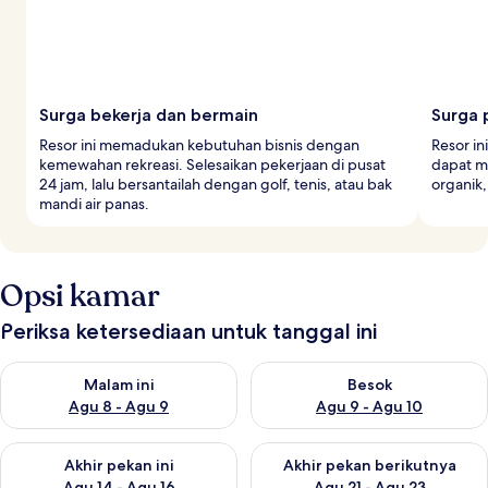
Surga bekerja dan bermain
Surga 
Resor ini memadukan kebutuhan bisnis dengan
Resor in
kemewahan rekreasi. Selesaikan pekerjaan di pusat
dapat me
24 jam, lalu bersantailah dengan golf, tenis, atau bak
organik,
mandi air panas.
Opsi kamar
Periksa ketersediaan untuk tanggal ini
Periksa ketersediaan untuk malam ini Agu 8 - Agu 9
Periksa ketersediaan untuk be
Malam ini
Besok
Agu 8 - Agu 9
Agu 9 - Agu 10
Periksa ketersediaan untuk akhir pekan ini Agu 14 - Agu 16
Periksa ketersediaan untuk ak
Akhir pekan ini
Akhir pekan berikutnya
Agu 14 - Agu 16
Agu 21 - Agu 23