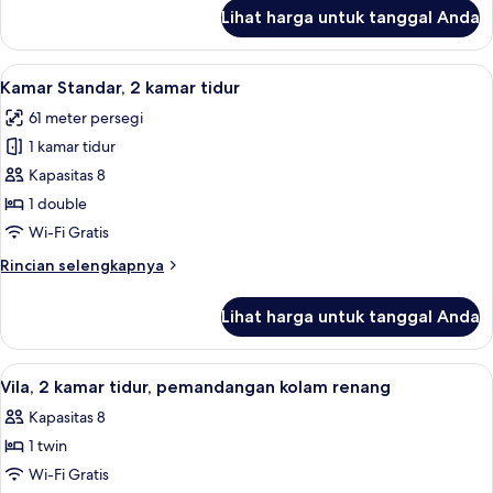
lanjut
Lihat harga untuk tanggal Anda
untuk
Vila,
2
Lihat
Brankas, ruang kerja ramah laptop, da
10
kamar
Kamar Standar, 2 kamar tidur
semua
tidur
61 meter persegi
foto
1 kamar tidur
untuk
Kamar
Kapasitas 8
Standar,
1 double
2
Wi-Fi Gratis
kamar
Rincian
Rincian selengkapnya
tidur
lebih
lanjut
Lihat harga untuk tanggal Anda
untuk
Kamar
Standar,
Lihat
Pemandangan perairan
5
2
Vila, 2 kamar tidur, pemandangan kolam renang
semua
kamar
Kapasitas 8
tidur
foto
1 twin
untuk
Vila,
Wi-Fi Gratis