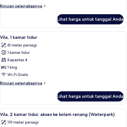
tidur
Rincian
Rincian selengkapnya
lebih
lanjut
Lihat harga untuk tanggal Anda
untuk
Vila,
3
Lihat
Brankas, ruang kerja ramah laptop, da
6
kamar
Vila, 1 kamar tidur
semua
tidur
61 meter persegi
foto
1 kamar tidur
untuk
Vila,
Kapasitas 4
1
1 king
kamar
Wi-Fi Gratis
tidur
Rincian
Rincian selengkapnya
lebih
lanjut
Lihat harga untuk tanggal Anda
untuk
Vila,
1
Lihat
Waterpark
13
kamar
Vila, 2 kamar tidur, akses ke kolam renang (Waterpark)
semua
tidur
119 meter persegi
foto