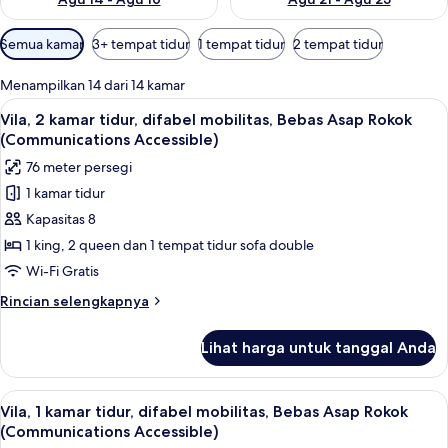
Filter
Semua kamar
3+ tempat tidur
1 tempat tidur
2 tempat tidur
tersedia
untuk
Menampilkan 14 dari 14 kamar
kamar
Lihat
Brankas, ruang kerja ramah laptop, da
15
Vila, 2 kamar tidur, difabel mobilitas, Bebas Asap Rokok
semua
(Communications Accessible)
foto
76 meter persegi
untuk
1 kamar tidur
Vila,
Kapasitas 8
2
kamar
1 king, 2 queen dan 1 tempat tidur sofa double
tidur,
Wi-Fi Gratis
difabel
Rincian
Rincian selengkapnya
mobilitas,
lebih
Bebas
lanjut
Lihat harga untuk tanggal Anda
untuk
Asap
Vila,
Rokok
2
Lihat
Brankas, ruang kerja ramah laptop, da
(Communications
2
kamar
Vila, 1 kamar tidur, difabel mobilitas, Bebas Asap Rokok
semua
tidur,
Accessible)
(Communications Accessible)
difabel
foto