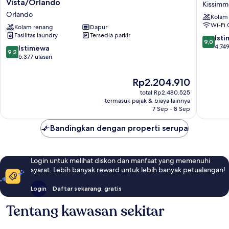
Vistana
Vacation
Vista/Orlando
Kissim
Resort
Club
Orlando
Kolam
Villas,
Mystic
Wi-Fi 
Lake
Kolam renang
Dapur
Dunes
Fasilitas laundry
Tersedia parkir
Buena
Orlando
9.0
Ist
9,0
Vista/Orlando
Kissimm
dari
4.749
9.2
Istimewa
9,2
Orlando
10,
dari
6.377 ulasan
Istimew
10,
4.749
Istimewa,
Harga
Rp2.204.910
ulasan
6.377
sekarang
total Rp2.480.525
ulasan
Rp2.204.910
termasuk pajak & biaya lainnya
7 Sep - 8 Sep
Bandingkan dengan properti serupa
Login untuk melihat diskon dan manfaat yang memenuhi
syarat. Lebih banyak reward untuk lebih banyak petualangan!
Login
Daftar sekarang, gratis
Tentang kawasan sekitar