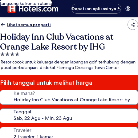
Langsung ke konten utama
Dapatkan aplikasinya
Lihat semua properti
Holiday Inn Club Vacations at
Orange Lake Resort by IHG
Properti
bintang
Resor cocok untuk keluarga dengan lapangan golf, terhubung dengan
4.0
pusat perbelanjaan, di dekat Flamingo Crossings Town Center
Pilih tanggal untuk melihat harga
Ke mana?
Tanggal
Traveler