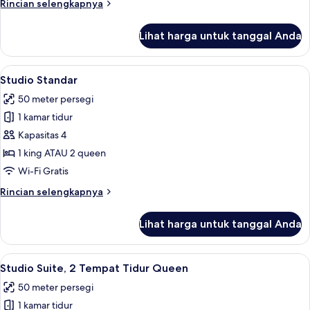
Rincian
Rincian selengkapnya
kamar
lebih
lanjut
tidur,
Lihat harga untuk tanggal Anda
untuk
pemandangan
Vila,
lapangan
2
Lihat
Brankas, ruang kerja ramah laptop, da
9
golf
kamar
Studio Standar
semua
tidur,
50 meter persegi
pemandangan
foto
lapangan
1 kamar tidur
untuk
golf
Studio
Kapasitas 4
Standar
1 king ATAU 2 queen
Wi-Fi Gratis
Rincian
Rincian selengkapnya
lebih
lanjut
Lihat harga untuk tanggal Anda
untuk
Studio
Standar
Lihat
Brankas, ruang kerja ramah laptop, da
6
Studio Suite, 2 Tempat Tidur Queen
semua
50 meter persegi
foto
1 kamar tidur
untuk