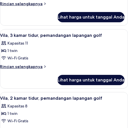
2
Rincian
Rincian selengkapnya
kamar
lebih
lanjut
tidur,
Lihat harga untuk tanggal Anda
untuk
pemandangan
Vila,
kolam
2
Lihat
Pemandangan lapangan golf
11
renang
kamar
Vila, 3 kamar tidur, pemandangan lapangan golf
semua
tidur,
Kapasitas 11
pemandangan
foto
kolam
1 twin
untuk
renang
Vila,
Wi-Fi Gratis
3
Rincian
Rincian selengkapnya
kamar
lebih
lanjut
tidur,
Lihat harga untuk tanggal Anda
untuk
pemandangan
Vila,
lapangan
3
Lihat
Pemandangan lapangan golf
8
golf
kamar
Vila, 2 kamar tidur, pemandangan lapangan golf
semua
tidur,
Kapasitas 8
pemandangan
foto
lapangan
1 twin
untuk
golf
Vila,
Wi-Fi Gratis
2