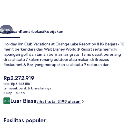
Club
Vacations
at
belumnya
Berikutnya
Orange
160+
Ringkasan
Kamar
Lokasi
Kebijakan
Lake
Holiday Inn Club Vacations at Orange Lake Resort by IHG berjarak 10
Resort
menit berkendara dari Walt Disney World® Resort serta memiliki
lapangan golf dan taman bermain air gratis. Tamu dapat berenang
by
di salah satu 7 kolam renang outdoor atau makan di Breezes
IHG
Restaurant & Bar, yang merupakan salah satu 9 restoran dan
menyajikan makan siang dan makan malam. Tersedia 2 bar tepi
kolam renang, kolam arus, serta fasilitas dalam kamar seperti kulkas
Harga
Rp2.272.919
dan microwave. Para traveler menyukai kolam renang dan staf.
saat
total Rp3.463.158
ini
termasuk pajak & biaya lainnya
7 kolam renang outdoor, dengan cab
Rp2.272.919
3 Sep - 4 Sep
Ulasan
Luar Biasa
8,8
Lihat total 3.199 ulasan
8,8 dari 10
Fasilitas populer