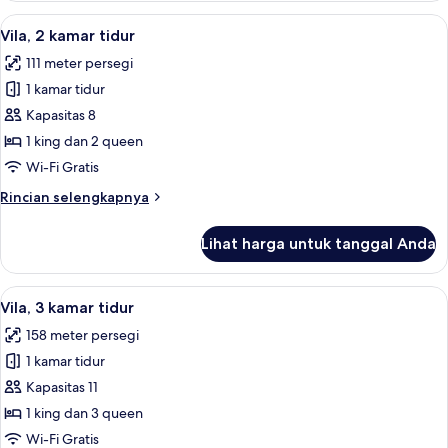
1
Lihat
Brankas, ruang kerja ramah laptop, da
17
kamar
Vila, 2 kamar tidur
semua
tidur
111 meter persegi
foto
1 kamar tidur
untuk
Vila,
Kapasitas 8
2
1 king dan 2 queen
kamar
Wi-Fi Gratis
tidur
Rincian
Rincian selengkapnya
lebih
lanjut
Lihat harga untuk tanggal Anda
untuk
Vila,
2
Lihat
Brankas, ruang kerja ramah laptop, da
13
kamar
Vila, 3 kamar tidur
semua
tidur
158 meter persegi
foto
1 kamar tidur
untuk
Vila,
Kapasitas 11
3
1 king dan 3 queen
kamar
Wi-Fi Gratis