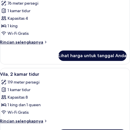
76 meter persegi
mobilitas,
untuk
Bebas
1 kamar tidur
Vila,
Asap
Kapasitas 4
1
Rokok
(Communications
kamar
1 king
Accessible)
tidur,
Wi-Fi Gratis
difabel
Rincian
Rincian selengkapnya
mobilitas,
lebih
Bebas
lanjut
Lihat harga untuk tanggal Anda
untuk
Asap
Vila,
Rokok
1
Lihat
Brankas, ruang kerja ramah laptop, da
(Communications
6
kamar
Vila, 2 kamar tidur
semua
tidur,
Accessible)
119 meter persegi
difabel
foto
mobilitas,
1 kamar tidur
untuk
Bebas
Vila,
Kapasitas 8
Asap
2
Rokok
1 king dan 1 queen
(Communications
kamar
Wi-Fi Gratis
Accessible)
tidur
Rincian
Rincian selengkapnya
lebih