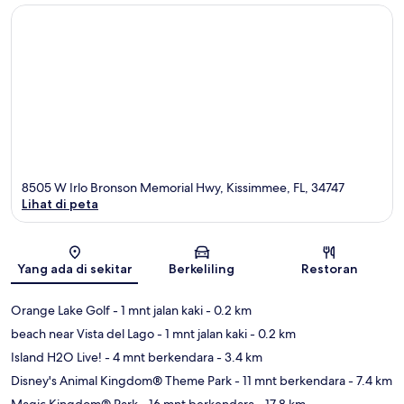
8505 W Irlo Bronson Memorial Hwy, Kissimmee, FL, 34747
Lihat di peta
Peta
Yang ada di sekitar
Berkeliling
Restoran
Orange Lake Golf
- 1 mnt jalan kaki
- 0.2 km
beach near Vista del Lago
- 1 mnt jalan kaki
- 0.2 km
Island H2O Live!
- 4 mnt berkendara
- 3.4 km
Disney's Animal Kingdom® Theme Park
- 11 mnt berkendara
- 7.4 km
Magic Kingdom® Park
- 16 mnt berkendara
- 17.8 km