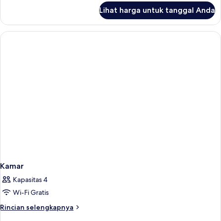
lanjut
Lihat harga untuk tanggal Anda
untuk
Kamar
Kamar
Kapasitas 4
Wi-Fi Gratis
Rincian
Rincian selengkapnya
lebih