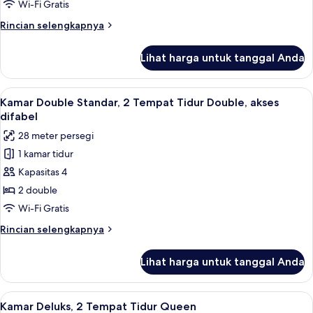
Double
Wi-Fi Gratis
Standar,
Rincian
Rincian selengkapnya
2
lebih
Tempat
lanjut
Lihat harga untuk tanggal Anda
untuk
Tidur
Kamar
Double
Double
Lihat
Kamar Double Standar, 2 Tempat Tidur Do
18
Standar,
Kamar Double Standar, 2 Tempat Tidur Double, akses
semua
2
difabel
Tempat
foto
28 meter persegi
Tidur
untuk
Double
1 kamar tidur
Kamar
Kapasitas 4
Double
Standar,
2 double
2
Wi-Fi Gratis
Tempat
Rincian
Rincian selengkapnya
Tidur
lebih
Double,
lanjut
Lihat harga untuk tanggal Anda
untuk
akses
Kamar
difabel
Double
Lihat
Kamar Deluks, 2 Tempat Tidur Queen | Me
20
Standar,
Kamar Deluks, 2 Tempat Tidur Queen