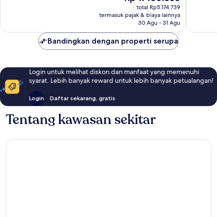
sekarang
total Rp5.174.739
1.595
1.015
Rp4.456.353
termasuk pajak & biaya lainnya
ulasan
ulasan
30 Agu - 31 Agu
Bandingkan dengan properti serupa
Login untuk melihat diskon dan manfaat yang memenuhi
syarat. Lebih banyak reward untuk lebih banyak petualangan!
Login
Daftar sekarang, gratis
Tentang kawasan sekitar