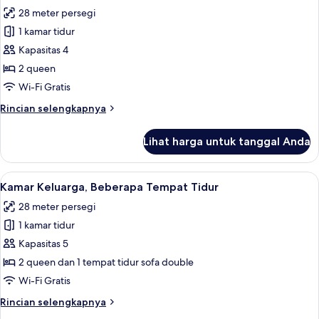
semua
2
28 meter persegi
Tempat
foto
Tidur
1 kamar tidur
untuk
Double,
Kamar
Kapasitas 4
akses
Deluks,
difabel
2 queen
2
Wi-Fi Gratis
Tempat
Rincian
Rincian selengkapnya
Tidur
lebih
Queen
lanjut
Lihat harga untuk tanggal Anda
untuk
Kamar
Deluks,
Lihat
Kamar Keluarga, Beberapa Tempat Tidur 
17
2
Kamar Keluarga, Beberapa Tempat Tidur
semua
Tempat
28 meter persegi
Tidur
foto
Queen
1 kamar tidur
untuk
Kamar
Kapasitas 5
Keluarga,
2 queen dan 1 tempat tidur sofa double
Beberapa
Wi-Fi Gratis
Tempat
Rincian
Rincian selengkapnya
Tidur
lebih