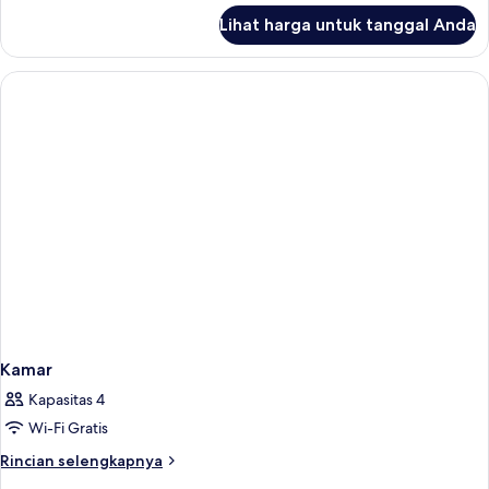
lanjut
Lihat harga untuk tanggal Anda
untuk
Kamar
Keluarga,
Beberapa
Tempat
Tidur
Kamar
Kapasitas 4
Wi-Fi Gratis
Rincian
Rincian selengkapnya
lebih