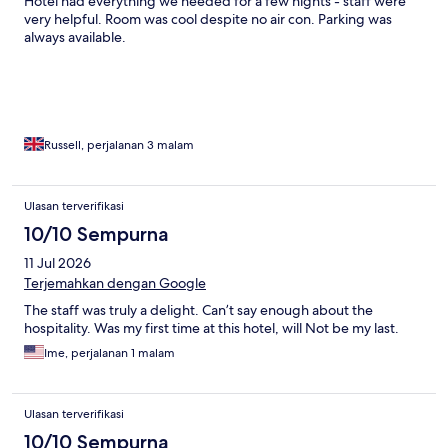
Hotel had everything we needed for a few nights - staff were
very helpful. Room was cool despite no air con. Parking was
always available.
Russell, perjalanan 3 malam
Ulasan terverifikasi
10/10 Sempurna
11 Jul 2026
Terjemahkan dengan Google
The staff was truly a delight. Can’t say enough about the
hospitality. Was my first time at this hotel, will Not be my last.
Ime, perjalanan 1 malam
Ulasan terverifikasi
10/10 Sempurna