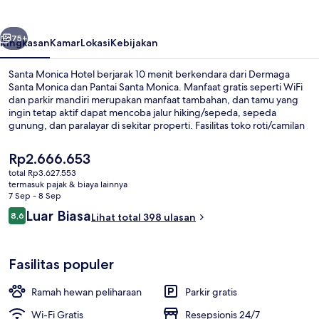
belumnya
Berikutnya
75+
Ringkasan
Kamar
Lokasi
Kebijakan
Santa Monica Hotel berjarak 10 menit berkendara dari Dermaga
Santa Monica dan Pantai Santa Monica. Manfaat gratis seperti WiFi
dan parkir mandiri merupakan manfaat tambahan, dan tamu yang
ingin tetap aktif dapat mencoba jalur hiking/sepeda, sepeda
gunung, dan paralayar di sekitar properti. Fasilitas toko roti/camilan
dan peminjaman sepeda gratis adalah keunggulan lainnya. Staf dan
bisa jalan ke mana-mana mendapatkan nilai yang baik dari para
Harga
Rp2.666.653
traveler.
saat
total Rp3.627.553
ini
termasuk pajak & biaya lainnya
Pusat bisnis
Rp2.666.653
7 Sep - 8 Sep
Ulasan
Luar Biasa
8,6
Lihat total 398 ulasan
8,6 dari 10
Fasilitas populer
Ramah hewan peliharaan
Parkir gratis
Wi-Fi Gratis
Resepsionis 24/7