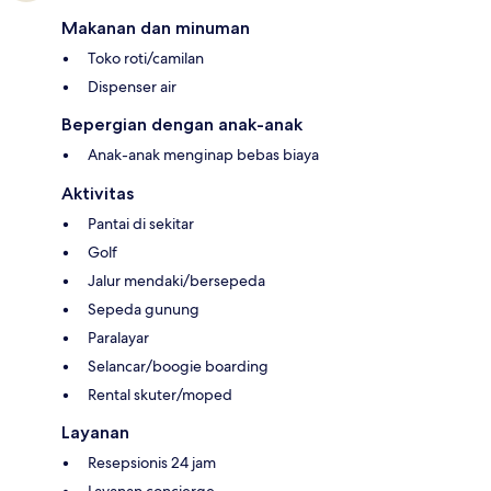
Makanan dan minuman
Toko roti/camilan
Dispenser air
Bepergian dengan anak-anak
Anak-anak menginap bebas biaya
Aktivitas
Pantai di sekitar
Golf
Jalur mendaki/bersepeda
Sepeda gunung
Paralayar
Selancar/boogie boarding
Rental skuter/moped
Layanan
Resepsionis 24 jam