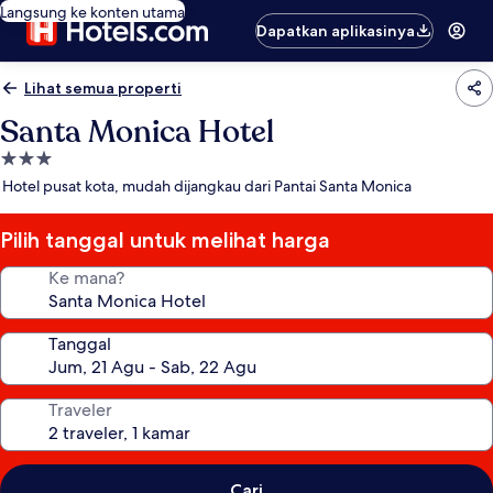
Langsung ke konten utama
Dapatkan aplikasinya
Lihat semua properti
Santa Monica Hotel
Properti
bintang
Hotel pusat kota, mudah dijangkau dari Pantai Santa Monica
3.0
Pilih tanggal untuk melihat harga
Ke mana?
Tanggal
Traveler
Cari