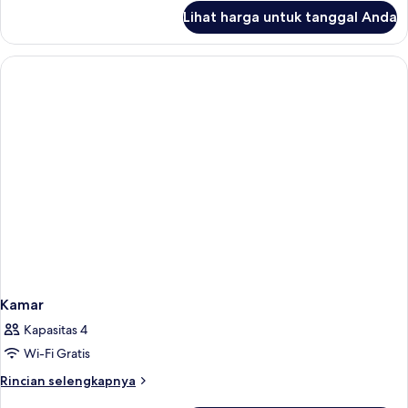
lanjut
Lihat harga untuk tanggal Anda
untuk
Kamar
Kamar
Kapasitas 4
Wi-Fi Gratis
Rincian
Rincian selengkapnya
lebih