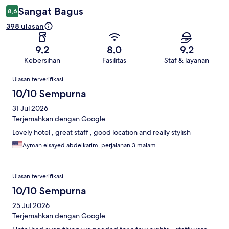
Sangat Bagus
8,6
398 ulasan
9,2
8,0
9,2
Kebersihan
Fasilitas
Staf & layanan
Ulasan
Ulasan terverifikasi
10/10 Sempurna
31 Jul 2026
Terjemahkan dengan Google
Lovely hotel , great staff , good location and really stylish
Ayman elsayed abdelkarim, perjalanan 3 malam
Ulasan terverifikasi
10/10 Sempurna
25 Jul 2026
Terjemahkan dengan Google