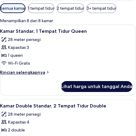
Filter
Semua kamar
1 tempat tidur
2 tempat tidur
3+ tempat tidur
tersedia
untuk
Menampilkan 8 dari 8 kamar
kamar
Lihat
Kamar Standar, 1 Tempat Tidur Queen | M
21
Kamar Standar, 1 Tempat Tidur Queen
semua
28 meter persegi
foto
Kapasitas 3
untuk
Kamar
1 queen
Standar,
Wi-Fi Gratis
1
Rincian
Rincian selengkapnya
Tempat
lebih
Tidur
lanjut
Lihat harga untuk tanggal Anda
untuk
Queen
Kamar
Standar,
Lihat
Kamar Double Standar, 2 Tempat Tidur D
19
1
Kamar Double Standar, 2 Tempat Tidur Double
semua
Tempat
28 meter persegi
Tidur
foto
Queen
Kapasitas 4
untuk
Kamar
2 double