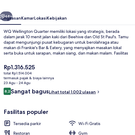
belumnya
Berikutnya
48+
Ringkasan
Kamar
Lokasi
Kebijakan
WQ Wellington Quarter memiliki lokasi yang strategis, berada
dalam jarak 10 menit jalan kaki dari Beehive dan Old St Paul's. Tamu
dapat mengunjungi pusat kebugaran untuk berolahraga atau
makan di Frankie's Bar & Eatery, yang menyajikan masakan lokal
serta buka untuk sarapan, makan siang, dan makan malam. Fasilitas
seperti bar/lounge, toko roti/camilan, dan teras adalah keunggulan
lainnya.Para traveler menyukai staf.
Harga
Rp1.316.525
saat
total Rp1.514.004
ini
termasuk pajak & biaya lainnya
Melayani sarapan, makan siang, dan
Rp1.316.525
23 Agu - 24 Agu
Ulasan
Sangat bagus
8,2
Lihat total 1.002 ulasan
8,2 dari 10
Fasilitas populer
Tersedia parkir
Wi-Fi Gratis
Restoran
Gym