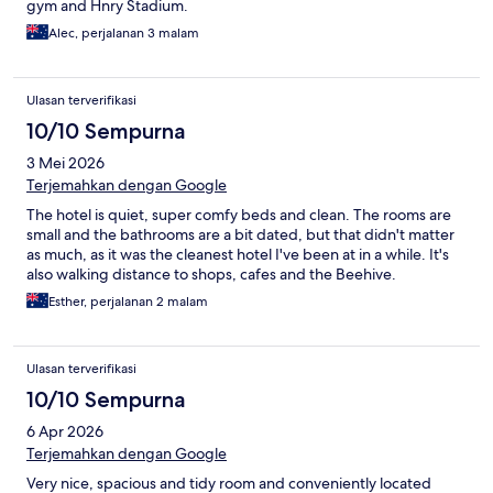
gym and Hnry Stadium.
Alec, perjalanan 3 malam
Ulasan terverifikasi
10/10 Sempurna
3 Mei 2026
Terjemahkan dengan Google
The hotel is quiet, super comfy beds and clean. The rooms are
small and the bathrooms are a bit dated, but that didn't matter
as much, as it was the cleanest hotel I've been at in a while. It's
also walking distance to shops, cafes and the Beehive.
Esther, perjalanan 2 malam
Ulasan terverifikasi
10/10 Sempurna
6 Apr 2026
Terjemahkan dengan Google
Very nice, spacious and tidy room and conveniently located