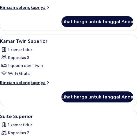
Rincian
Rincian selengkapnya
lebih
lanjut
Lihat harga untuk tanggal Anda
untuk
Kamar
Keluarga
Lihat
Kamar Twin Superior | Seprai antialerg
5
Kamar Twin Superior
semua
1 kamar tidur
foto
Kapasitas 3
untuk
Kamar
1 queen dan 1 twin
Twin
Wi-Fi Gratis
Superior
Rincian
Rincian selengkapnya
lebih
lanjut
Lihat harga untuk tanggal Anda
untuk
Kamar
Twin
Lihat
Suite Superior | Seprai antialergi, me
5
Superior
Suite Superior
semua
1 kamar tidur
foto
Kapasitas 2
untuk