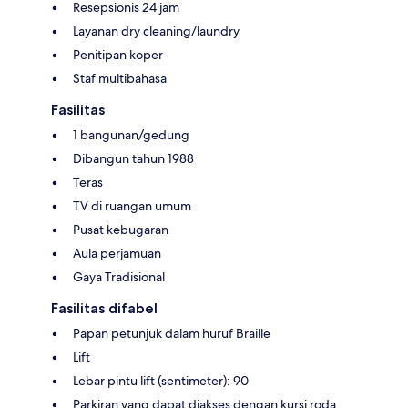
Resepsionis 24 jam
Layanan dry cleaning/laundry
Penitipan koper
Staf multibahasa
Fasilitas
1 bangunan/gedung
Dibangun tahun 1988
Teras
TV di ruangan umum
Pusat kebugaran
Aula perjamuan
Gaya Tradisional
Fasilitas difabel
Papan petunjuk dalam huruf Braille
Lift
Lebar pintu lift (sentimeter): 90
Parkiran yang dapat diakses dengan kursi roda