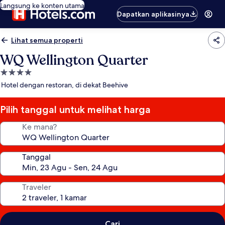
Langsung ke konten utama
Dapatkan aplikasinya
Lihat semua properti
WQ Wellington Quarter
Properti
bintang
Hotel dengan restoran, di dekat Beehive
4.0
Pilih tanggal untuk melihat harga
Ke mana?
Tanggal
Traveler
Cari