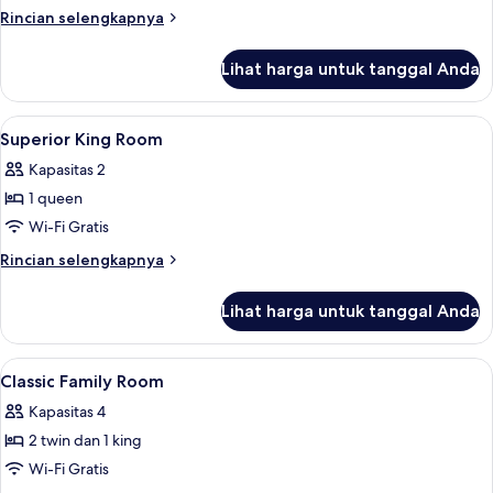
Rincian
Rincian selengkapnya
lebih
lanjut
Lihat harga untuk tanggal Anda
untuk
Superior
Queen
Lihat
Shower, perlengkapan mandi gratis, 
1
Room
Superior King Room
semua
Kapasitas 2
foto
1 queen
untuk
Superior
Wi-Fi Gratis
King
Rincian
Rincian selengkapnya
Room
lebih
lanjut
Lihat harga untuk tanggal Anda
untuk
Superior
King
Lihat
Shower, perlengkapan mandi gratis, 
1
Room
Classic Family Room
semua
Kapasitas 4
foto
2 twin dan 1 king
untuk
Classic
Wi-Fi Gratis