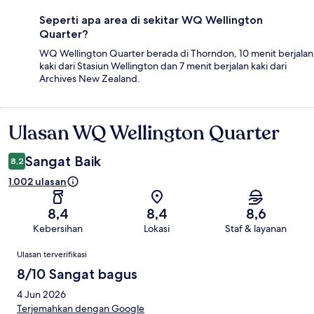
Seperti apa area di sekitar WQ Wellington
Quarter?
WQ Wellington Quarter berada di Thorndon, 10 menit berjalan
kaki dari Stasiun Wellington dan 7 menit berjalan kaki dari
Archives New Zealand.
Ulasan WQ Wellington Quarter
Ulasan
Sangat Baik
8,2
1.002 ulasan
8,4
8,4
8,6
Kebersihan
Lokasi
Staf & layanan
Ulasan
Ulasan terverifikasi
8/10 Sangat bagus
4 Jun 2026
Terjemahkan dengan Google