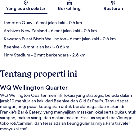
Peta
Yang ada di sekitar
Berkeliling
Restoran
Lambton Quay
- 6 mnt jalan kaki
- 0.6 km
Archives New Zealand
- 6 mnt jalan kaki
- 0.6 km
Kawasan Pusat Bisnis Wellington
- 6 mnt jalan kaki
- 0.6 km
Beehive
- 6 mnt jalan kaki
- 0.6 km
Hnry Stadium
- 2 mnt berkendara
- 2.6 km
Tentang properti ini
WQ Wellington Quarter
WQ Wellington Quarter memiliki lokasi yang strategis, berada dalam
jarak 10 menit jalan kaki dari Beehive dan Old St Paul's. Tamu dapat
mengunjungi pusat kebugaran untuk berolahraga atau makan di
Frankie's Bar & Eatery, yang menyajikan masakan lokal serta buka untuk
sarapan, makan siang, dan makan malam. Fasilitas seperti bar/lounge,
toko roti/camilan, dan teras adalah keunggulan lainnya.Para traveler
menyukai staf.