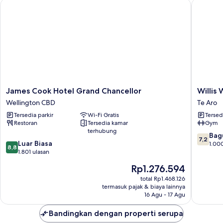
James Cook Hotel Grand Chancellor
Willis W
James
Willis
James Cook Hotel Grand Chancellor
Willis
Cook
Welling
Wellington CBD
Te Aro
Hotel
Hotel
Tersedia parkir
Wi-Fi Gratis
Tersed
Grand
Te
Restoran
Tersedia kamar
Gym
Chancellor
Aro
terhubung
Wellington
7.2
Bag
7,2
8.8
CBD
Luar Biasa
dari
1.00
8,8
dari
1.801 ulasan
10,
10,
Bagus,
Harga
Rp1.276.594
Luar
1.000
sekarang
Biasa,
total Rp1.468.126
ulasan
Rp1.276.594
termasuk pajak & biaya lainnya
1.801
16 Agu - 17 Agu
ulasan
Bandingkan dengan properti serupa