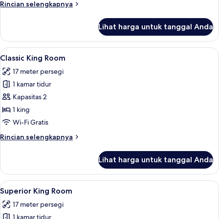
Family
Rincian
Rincian selengkapnya
Room
lebih
lanjut
Lihat harga untuk tanggal Anda
untuk
Classic
Family
Lihat
Classic King Room | Seprai antialergi,
4
Room
Classic King Room
semua
17 meter persegi
foto
1 kamar tidur
untuk
Classic
Kapasitas 2
King
1 king
Room
Wi-Fi Gratis
Rincian
Rincian selengkapnya
lebih
lanjut
Lihat harga untuk tanggal Anda
untuk
Classic
King
Lihat
Superior King Room | Seprai antialerg
5
Room
Superior King Room
semua
17 meter persegi
foto
1 kamar tidur