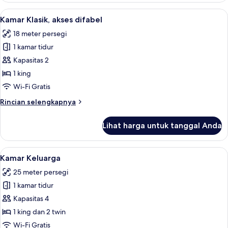
Double
Lihat
Kamar Klasik, akses difabel | Seprai an
5
Klasik
Kamar Klasik, akses difabel
semua
18 meter persegi
foto
1 kamar tidur
untuk
Kamar
Kapasitas 2
Klasik,
1 king
akses
Wi-Fi Gratis
difabel
Rincian
Rincian selengkapnya
lebih
lanjut
Lihat harga untuk tanggal Anda
untuk
Kamar
Klasik,
Lihat
Kamar Keluarga | Seprai antialergi, me
4
akses
Kamar Keluarga
semua
difabel
25 meter persegi
foto
1 kamar tidur
untuk
Kamar
Kapasitas 4
Keluarga
1 king dan 2 twin
Wi-Fi Gratis