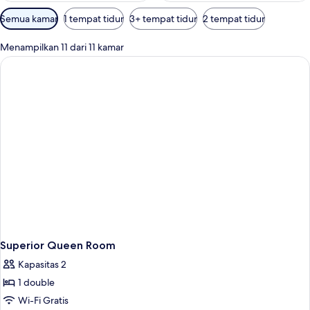
Filter
Semua kamar
1 tempat tidur
3+ tempat tidur
2 tempat tidur
tersedia
untuk
Menampilkan 11 dari 11 kamar
kamar
Superior Queen Room
Kapasitas 2
1 double
Wi-Fi Gratis