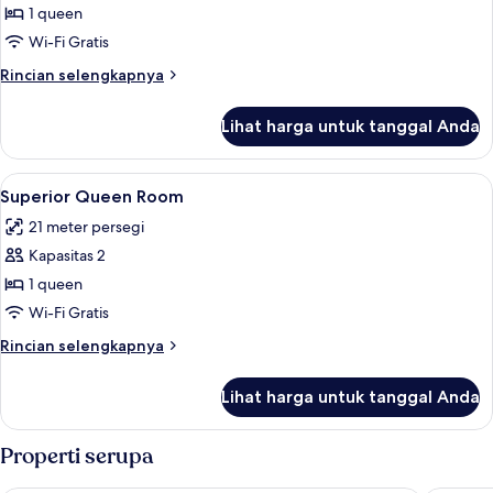
Suite
1 queen
Superior
Wi-Fi Gratis
Rincian
Rincian selengkapnya
lebih
lanjut
Lihat harga untuk tanggal Anda
untuk
Suite
Superior
Lihat
Superior Queen Room | Seprai antialer
4
Superior Queen Room
semua
21 meter persegi
foto
Kapasitas 2
untuk
Superior
1 queen
Queen
Wi-Fi Gratis
Room
Rincian
Rincian selengkapnya
lebih
lanjut
Lihat harga untuk tanggal Anda
untuk
Superior
Queen
Properti serupa
Room