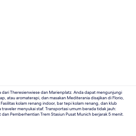
Video kreato
ra dari Theresienwiese dan Marienplatz. Anda dapat mengunjungi
ap, atau aromaterapi, dan masakan Mediterania disajikan di Florio,
asilitas kolam renang indoor, bar tepi kolam renang, dan klub
Ruang peraw
a traveler menyukai staf. Transportasi umum berada tidak jauh:
dan Pemberhentian Trem Stasiun Pusat Munich berjarak 5 menit.