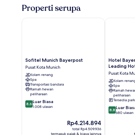
(Forte)
Properti serupa
Sofitel Munich Bayerpost
Hotel Bayeris
Sofitel
Hotel
Sofitel Munich Bayerpost
Hotel Bayer
Munich
Bayerischer
Leading Hot
Pusat Kota Munich
Bayerpost
Hof
Pusat Kota M
Kolam renang
Pusat
-
Spa
Kota
The
Kolam renan
Transportasi bandara
Spa
Munich
Leading
Ramah hewan
Ramah hewa
Hotels
peliharaan
peliharaan
of
Tersedia park
8.6
Luar Biasa
the
8,6
dari
1.008 ulasan
8.8
Luar Bias
World
8,8
10,
dari
680 ulasan
Pusat
Luar
10,
Kota
Harga
Rp4.214.894
Biasa,
Luar
Munich
sekarang
1.008
Biasa,
total Rp4.509.936
Rp4.214.894
ulasan
termasuk pajak & biaya lainnya
680