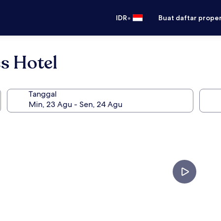
•
IDR
Buat daftar prope
s Hotel
Tanggal