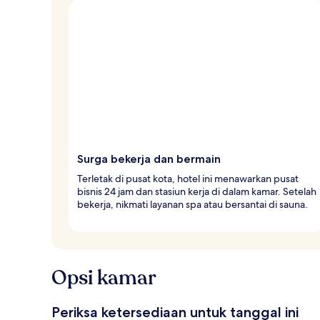
v
e
l
e
r
Surga bekerja dan bermain
Terletak di pusat kota, hotel ini menawarkan pusat
bisnis 24 jam dan stasiun kerja di dalam kamar. Setelah
bekerja, nikmati layanan spa atau bersantai di sauna.
Opsi kamar
Periksa ketersediaan untuk tanggal ini