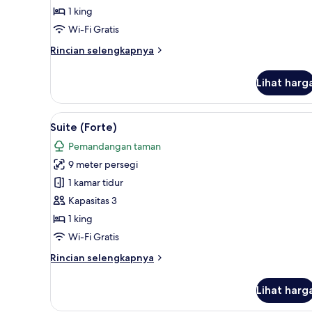
Forte)
1 king
Wi-Fi Gratis
Rincian
Rincian selengkapnya
lebih
lanjut
Lihat harg
untuk
Suite
(Lord
Lihat
Suite (Forte) | Seprai premium
6
Forte)
Suite (Forte)
semua
Pemandangan taman
foto
9 meter persegi
untuk
Suite
1 kamar tidur
(Forte)
Kapasitas 3
1 king
Wi-Fi Gratis
Rincian
Rincian selengkapnya
lebih
lanjut
Lihat harg
untuk
Suite