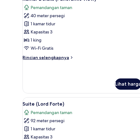
semua
Pemandangan taman
foto
40 meter persegi
untuk
Kamar
1 kamar tidur
Deluks
Kapasitas 3
(Panoramic
1 king
View)
Wi-Fi Gratis
Rincian
Rincian selengkapnya
lebih
lanjut
untuk
Kamar
Lihat harg
Deluks
(Panoramic
View)
Lihat
Suite (Lord Forte) | Seprai pr
5
Suite (Lord Forte)
semua
Pemandangan taman
foto
92 meter persegi
untuk
Suite
1 kamar tidur
(Lord
Kapasitas 3