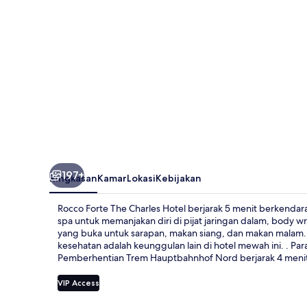
Hotel
197+
Ringkasan
Kamar
Lokasi
Kebijakan
Rocco Forte The Charles Hotel berjarak 5 menit berkenda
spa untuk memanjakan diri di pijat jaringan dalam, body wr
yang buka untuk sarapan, makan siang, dan makan malam. F
kesehatan adalah keunggulan lain di hotel mewah ini. . Par
Pemberhentian Trem Hauptbahnhof Nord berjarak 4 menit 
VIP Access