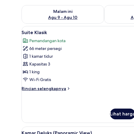
Periksa ketersediaan untuk malam ini Agu 9 - Agu 10
Periksa keter
Malam ini
Agu 9 - Agu 10
A
Lihat
Suite Klasik | Seprai premium,
11
Suite Klasik
semua
Pemandangan kota
foto
66 meter persegi
untuk
Suite
1 kamar tidur
Klasik
Kapasitas 3
1 king
Wi-Fi Gratis
Rincian
Rincian selengkapnya
lebih
lanjut
untuk
Suite
Lihat harg
Klasik
Lihat
Kamar Deluks (Panoramic View)
10
Kamar Deluks (Panoramic View)