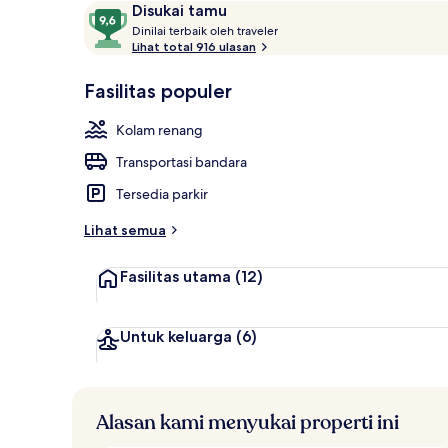
Ulasan
9,6
Disukai tamu
Suite Royal (
D
dari
Dinilai terbaik oleh traveler
i
Lihat total 916 ulasan
10,
n
Disukai
i
Fasilitas populer
tamu
l
a
Kolam renang
i
Transportasi bandara
t
e
Tersedia parkir
r
b
Lihat semua
a
i
Fasilitas utama
(12)
k
o
l
Untuk keluarga
(6)
e
h
t
Alasan kami menyukai properti ini
r
a