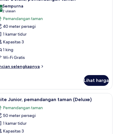
emua
Sempurna
oto
,0
10,0 dari 10
(2
2 ulasan
ntuk
ulasan)
Pemandangan taman
amar
40 meter persegi
eluks,
1 kamar tidur
emandangan
Kapasitas 3
aman
1 king
Wi-Fi Gratis
ncian
ncian selengkapnya
bih
njut
Lihat harga
tuk
amar
luks,
premium, selimut bulu angsa, bantalan ekstra lembut, dan minibar
ihat
Suite Junior, pemandangan taman (Deluxe) | S
6
emandangan
uite Junior, pemandangan taman (Deluxe)
emua
aman
Pemandangan taman
oto
50 meter persegi
ntuk
uite
1 kamar tidur
unior,
Kapasitas 3