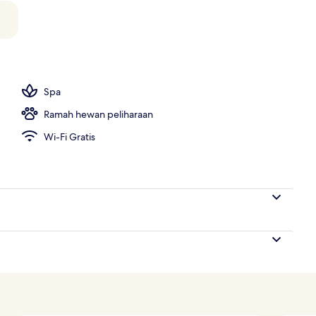
Monforte) | Seprai premium, selimut bulu angsa, bantalan ekstra lembut, da
Spa
Ramah hewan peliharaan
Wi-Fi Gratis