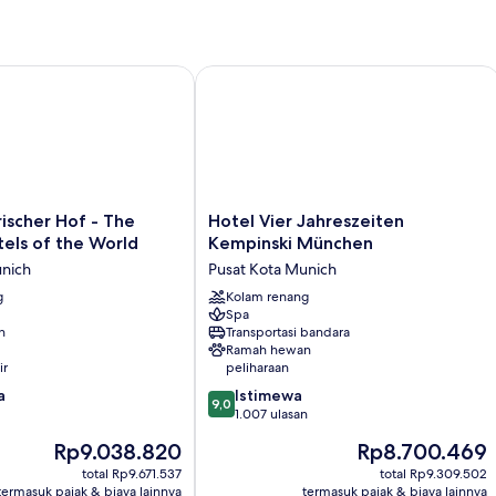
Royal
(Monforte)
cher Hof - The Leading Hotels of the World
Hotel Vier Jahreszeiten Kempinski 
Hotel
ischer Hof - The
Hotel Vier Jahreszeiten
Vier
els of the World
Kempinski München
Jahreszeiten
unich
Pusat Kota Munich
Kempinski
g
München
Kolam renang
Spa
Pusat
n
Transportasi bandara
Kota
Ramah hewan
Munich
ir
peliharaan
9.0
a
Istimewa
9,0
dari
1.007 ulasan
10,
Harga
Harga
Rp9.038.820
Rp8.700.469
Istimewa,
sekarang
sekarang
1.007
total Rp9.671.537
total Rp9.309.502
Rp9.038.820
Rp8.700.469
termasuk pajak & biaya lainnya
termasuk pajak & biaya lainnya
ulasan