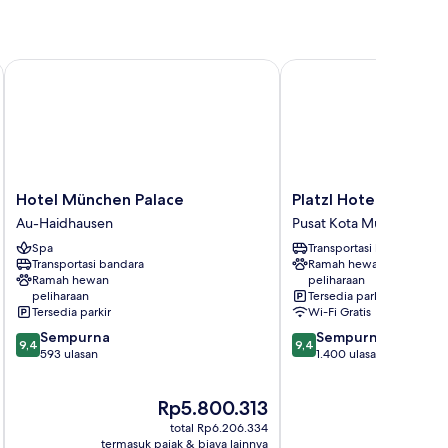
München
Hotel München Palace
Platzl Hotel
Hotel
Platzl
Hotel München Palace
Platzl Hotel
München
Hotel
Au-Haidhausen
Pusat Kota Munich
Palace
Pusat
Spa
Transportasi bandara
Au-
Kota
Transportasi bandara
Ramah hewan
Haidhausen
Munich
Ramah hewan
peliharaan
peliharaan
Tersedia parkir
Tersedia parkir
Wi-Fi Gratis
9.4
9.4
Sempurna
Sempurna
9,4
9,4
dari
dari
593 ulasan
1.400 ulasan
10,
10,
Sempurna,
Sempurna,
Harga
Har
Rp5.800.313
Rp
593
1.400
sekarang
sek
ulasan
ulasan
total Rp6.206.334
Rp5.800.313
Rp4
termasuk pajak & biaya lainnya
termasuk paj