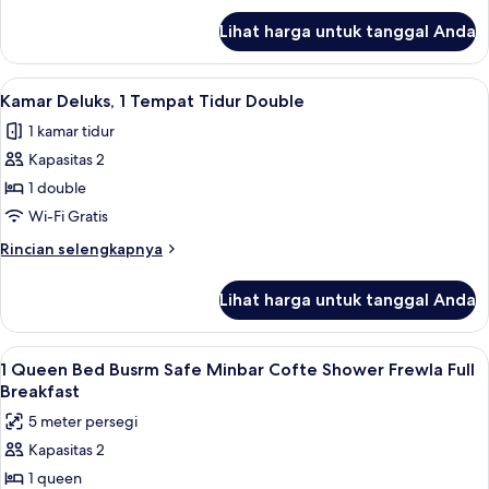
Tidur
lanjut
Lihat harga untuk tanggal Anda
untuk
Twin
Kamar
Standar,
Lihat
Kamar Deluks, 1 Tempat Tidur Double | 
6
1
Kamar Deluks, 1 Tempat Tidur Double
semua
Tempat
1 kamar tidur
Tidur
foto
Twin
Kapasitas 2
untuk
Kamar
1 double
Deluks,
Wi-Fi Gratis
1
Rincian
Rincian selengkapnya
Tempat
lebih
Tidur
lanjut
Lihat harga untuk tanggal Anda
untuk
Double
Kamar
Deluks,
Lihat
Seprai antialergi, minibar, brankas, da
2
1
1 Queen Bed Busrm Safe Minbar Cofte Shower Frewla Full
semua
Tempat
Breakfast
Tidur
foto
5 meter persegi
Double
untuk
Kapasitas 2
1
1 queen
Queen