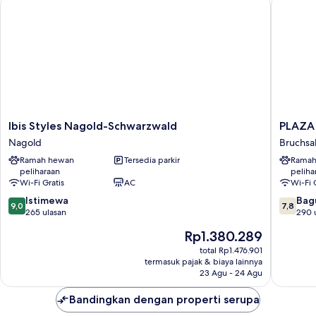
Ibis Styles Nagold-Schwarzwald
PLAZA IN
Safe
Breakfast
Minbar
Cofte
Shower
Frewla
Full
Breakfast
Ibis
PLAZA
Ibis Styles Nagold-Schwarzwald
PLAZA 
Styles
INN
Nagold
Bruchsa
Nagold-
Bruchsal
Ramah hewan
Tersedia parkir
Ramah
Schwarzwald
Bruchsal
peliharaan
peliha
Nagold
Wi-Fi Gratis
AC
Wi-Fi 
9.0
7.8
Istimewa
Bag
9,0
7,8
dari
dari
265 ulasan
290 
10,
10,
Harga
Rp1.380.289
Istimewa,
Bagus,
sekarang
265
290
total Rp1.476.901
Rp1.380.289
termasuk pajak & biaya lainnya
ulasan
ulasan
23 Agu - 24 Agu
Bandingkan dengan properti serupa