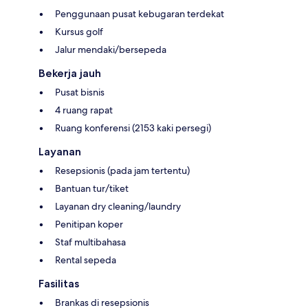
Penggunaan pusat kebugaran terdekat
Kursus golf
Jalur mendaki/bersepeda
Bekerja jauh
Pusat bisnis
4 ruang rapat
Ruang konferensi (2153 kaki persegi)
Layanan
Resepsionis (pada jam tertentu)
Bantuan tur/tiket
Layanan dry cleaning/laundry
Penitipan koper
Staf multibahasa
Rental sepeda
Fasilitas
Brankas di resepsionis