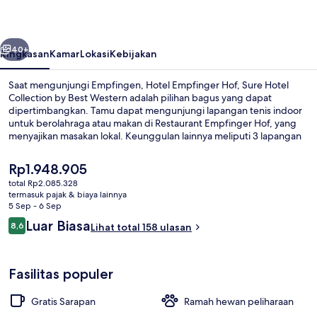
Sure
Hotel
belumnya
Berikutnya
Collection
40+
Ringkasan
Kamar
Lokasi
Kebijakan
by
Saat mengunjungi Empfingen, Hotel Empfinger Hof, Sure Hotel
Best
Collection by Best Western adalah pilihan bagus yang dapat
dipertimbangkan. Tamu dapat mengunjungi lapangan tenis indoor
Western
untuk berolahraga atau makan di Restaurant Empfinger Hof, yang
menyajikan masakan lokal. Keunggulan lainnya meliputi 3 lapangan
tenis outdoor, teras, dan taman.
Harga
Rp1.948.905
saat
total Rp2.085.328
ini
termasuk pajak & biaya lainnya
Sudah termasuk sarapan prasmanan se
Rp1.948.905
5 Sep - 6 Sep
Ulasan
Luar Biasa
8,6
Lihat total 158 ulasan
8,6 dari 10
Fasilitas populer
Gratis Sarapan
Ramah hewan peliharaan