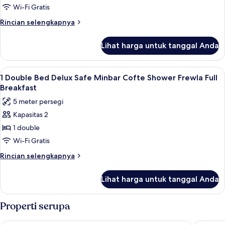
Wi-Fi Gratis
Rincian
Rincian selengkapnya
lebih
lanjut
Lihat harga untuk tanggal Anda
untuk
Kamar
Lihat
Seprai antialergi, minibar, brankas, da
5
1 Double Bed Delux Safe Minbar Cofte Shower Frewla Full
semua
Breakfast
foto
5 meter persegi
untuk
Kapasitas 2
1
1 double
Double
Bed
Wi-Fi Gratis
Delux
Rincian
Rincian selengkapnya
Safe
lebih
lanjut
Minbar
Lihat harga untuk tanggal Anda
untuk
Cofte
1
Shower
Double
Properti serupa
Frewla
Bed
Delux
Full