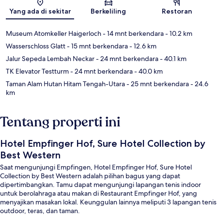
Peta
Yang ada di sekitar
Berkeliling
Restoran
Museum Atomkeller Haigerloch
- 14 mnt berkendara
- 10.2 km
Wasserschloss Glatt
- 15 mnt berkendara
- 12.6 km
Jalur Sepeda Lembah Neckar
- 24 mnt berkendara
- 40.1 km
TK Elevator Testturm
- 24 mnt berkendara
- 40.0 km
Taman Alam Hutan Hitam Tengah-Utara
- 25 mnt berkendara
- 24.6
km
Tentang properti ini
Hotel Empfinger Hof, Sure Hotel Collection by
Best Western
Saat mengunjungi Empfingen, Hotel Empfinger Hof, Sure Hotel
Collection by Best Western adalah pilihan bagus yang dapat
dipertimbangkan. Tamu dapat mengunjungi lapangan tenis indoor
untuk berolahraga atau makan di Restaurant Empfinger Hof, yang
menyajikan masakan lokal. Keunggulan lainnya meliputi 3 lapangan tenis
outdoor, teras, dan taman.