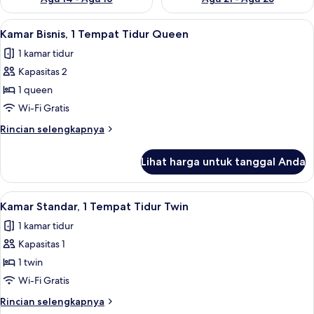
Lihat
Kamar Bisnis, 1 Tempat Tidur Queen | S
5
Kamar Bisnis, 1 Tempat Tidur Queen
semua
1 kamar tidur
foto
Kapasitas 2
untuk
Kamar
1 queen
Bisnis,
Wi-Fi Gratis
1
Rincian
Rincian selengkapnya
Tempat
lebih
Tidur
lanjut
Lihat harga untuk tanggal Anda
untuk
Queen
Kamar
Bisnis,
Lihat
Seprai antialergi, minibar, brankas, da
3
1
Kamar Standar, 1 Tempat Tidur Twin
semua
Tempat
1 kamar tidur
Tidur
foto
Queen
Kapasitas 1
untuk
Kamar
1 twin
Standar,
Wi-Fi Gratis
1
Rincian
Rincian selengkapnya
Tempat
lebih