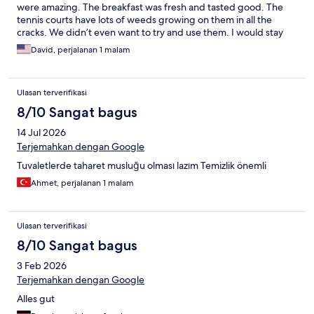
were amazing. The breakfast was fresh and tasted good. The
tennis courts have lots of weeds growing on them in all the
cracks. We didn’t even want to try and use them. I would stay
there again if the price was really low.
David, perjalanan 1 malam
Ulasan terverifikasi
8/10 Sangat bagus
14 Jul 2026
Terjemahkan dengan Google
Tuvaletlerde taharet musluğu olması lazım Temizlik önemli
Ahmet, perjalanan 1 malam
Ulasan terverifikasi
8/10 Sangat bagus
3 Feb 2026
Terjemahkan dengan Google
Alles gut