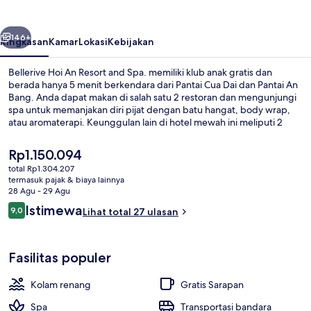
Resort
and
belumnya
Berikutnya
Spa.
146+
Ringkasan
Kamar
Lokasi
Kebijakan
Bellerive Hoi An Resort and Spa. memiliki klub anak gratis dan
berada hanya 5 menit berkendara dari Pantai Cua Dai dan Pantai An
Bang. Anda dapat makan di salah satu 2 restoran dan mengunjungi
spa untuk memanjakan diri pijat dengan batu hangat, body wrap,
atau aromaterapi. Keunggulan lain di hotel mewah ini meliputi 2
bar/lounge, kolam renang outdoor, dan pusat kebugaran.
Harga
Rp1.150.094
saat
total Rp1.304.207
ini
termasuk pajak & biaya lainnya
Kolam renang outdoor, dengan kursi 
Rp1.150.094
28 Agu - 29 Agu
Ulasan
Istimewa
9,0
Lihat total 27 ulasan
9,0 dari 10
Fasilitas populer
Kolam renang
Gratis Sarapan
Spa
Transportasi bandara