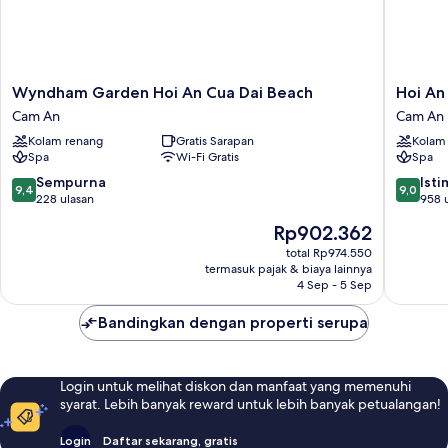
Wyndham
Hoi
Wyndham Garden Hoi An Cua Dai Beach
Hoi An
Garden
An
Cam An
Cam An
Hoi
Beach
Kolam renang
Gratis Sarapan
Kolam
An
Resort
Spa
Wi-Fi Gratis
Spa
Cua
Cam
Dai
An
9.4
9.0
Sempurna
Ist
9,4
9,0
Beach
dari
dari
228 ulasan
958 
Cam
10,
10,
Harga
Rp902.362
An
Sempurna,
Istimew
sekarang
228
958
total Rp974.550
Rp902.362
termasuk pajak & biaya lainnya
ulasan
ulasan
4 Sep - 5 Sep
Bandingkan dengan properti serupa
Login untuk melihat diskon dan manfaat yang memenuhi
syarat. Lebih banyak reward untuk lebih banyak petualangan!
Login
Daftar sekarang, gratis