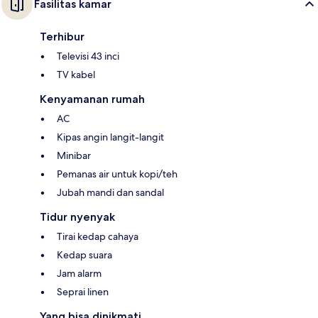
Fasilitas kamar
Terhibur
Televisi 43 inci
TV kabel
Kenyamanan rumah
AC
Kipas angin langit-langit
Minibar
Pemanas air untuk kopi/teh
Jubah mandi dan sandal
Tidur nyenyak
Tirai kedap cahaya
Kedap suara
Jam alarm
Seprai linen
Yang bisa dinikmati