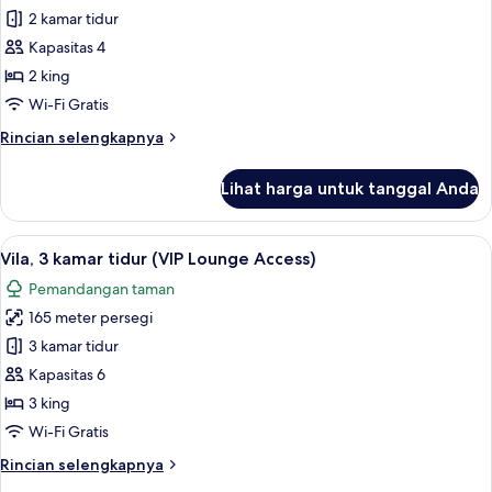
Vila,
2 kamar tidur
2
Kapasitas 4
kamar
2 king
tidur
Wi-Fi Gratis
(VIP
Rincian
Rincian selengkapnya
Lounge
lebih
Access)
lanjut
Lihat harga untuk tanggal Anda
untuk
Vila,
2
Lihat
Televisi 43-inci dengan saluran TV kab
15
kamar
Vila, 3 kamar tidur (VIP Lounge Access)
semua
tidur
Pemandangan taman
(VIP
foto
Lounge
165 meter persegi
untuk
Access)
Vila,
3 kamar tidur
3
Kapasitas 6
kamar
3 king
tidur
Wi-Fi Gratis
(VIP
Rincian
Rincian selengkapnya
Lounge
lebih