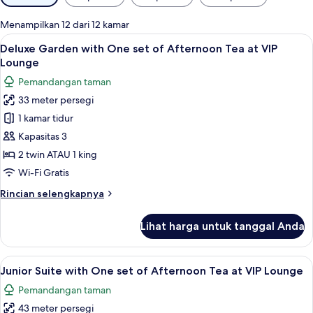
tersedia
untuk
Menampilkan 12 dari 12 kamar
kamar
Lihat
Deluxe Garden with One set of Afterno
5
Deluxe Garden with One set of Afternoon Tea at VIP
semua
Lounge
foto
Pemandangan taman
untuk
33 meter persegi
Deluxe
1 kamar tidur
Garden
with
Kapasitas 3
One
2 twin ATAU 1 king
set
Wi-Fi Gratis
of
Rincian
Rincian selengkapnya
Afternoon
lebih
Tea
lanjut
Lihat harga untuk tanggal Anda
untuk
at
Deluxe
VIP
Garden
Lihat
Junior Suite with One set of Afternoo
Lounge
5
with
Junior Suite with One set of Afternoon Tea at VIP Lounge
semua
One
Pemandangan taman
set
foto
of
43 meter persegi
untuk