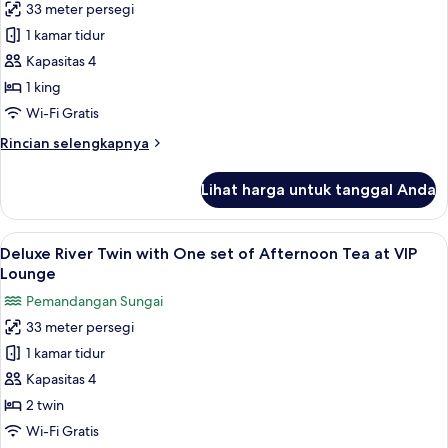
33 meter persegi
Deluxe
1 kamar tidur
River
King
Kapasitas 4
with
1 king
One
Wi-Fi Gratis
set
Rincian
Rincian selengkapnya
of
lebih
Afternoon
lanjut
Lihat harga untuk tanggal Anda
untuk
Tea
Deluxe
at
River
Lihat
Deluxe River Twin with One set of Aft
VIP
4
King
Deluxe River Twin with One set of Afternoon Tea at VIP
semua
Lounge
with
Lounge
One
foto
Pemandangan Sungai
set
untuk
of
33 meter persegi
Deluxe
Afternoon
1 kamar tidur
River
Tea
at
Twin
Kapasitas 4
VIP
with
2 twin
Lounge
One
Wi-Fi Gratis