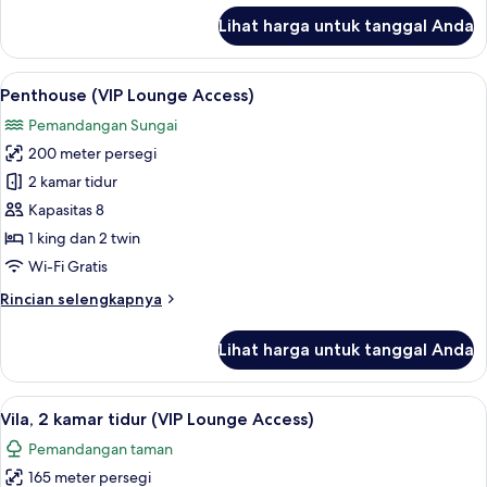
lanjut
Lihat harga untuk tanggal Anda
untuk
Suite
Eksekutif
Lihat
Penthouse (VIP Lounge Access) | Dapur
9
(VIP
Penthouse (VIP Lounge Access)
semua
Lounge
Pemandangan Sungai
Access)
foto
200 meter persegi
untuk
Penthouse
2 kamar tidur
(VIP
Kapasitas 8
Lounge
1 king dan 2 twin
Access)
Wi-Fi Gratis
Rincian
Rincian selengkapnya
lebih
lanjut
Lihat harga untuk tanggal Anda
untuk
Penthouse
(VIP
Lihat
Vila, 2 kamar tidur (VIP Lounge Acces
10
Lounge
Vila, 2 kamar tidur (VIP Lounge Access)
semua
Access)
Pemandangan taman
foto
165 meter persegi
untuk