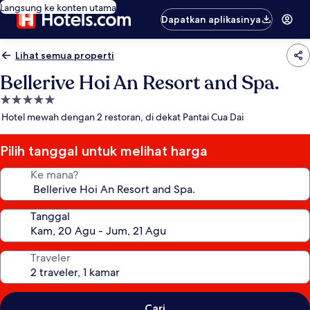
Langsung ke konten utama
Dapatkan aplikasinya
Lihat semua properti
Bellerive Hoi An Resort and Spa.
Properti
bintang
Hotel mewah dengan 2 restoran, di dekat Pantai Cua Dai
5.0
Pilih tanggal untuk melihat harga
Ke mana?
Tanggal
Traveler
Cari