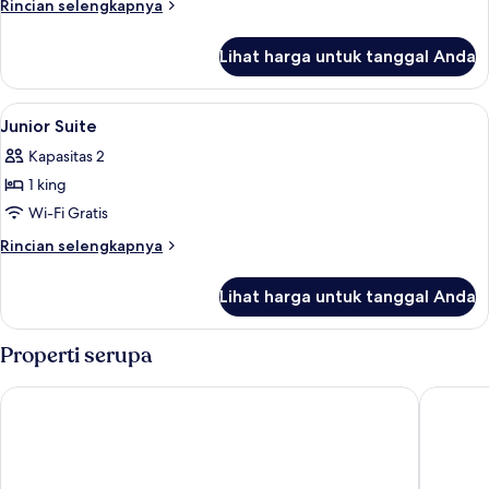
Rincian
Rincian selengkapnya
King
lebih
lanjut
Lihat harga untuk tanggal Anda
untuk
Deluxe
River
Lihat
Minibar, brankas, meja kerja, dan rua
5
King
Junior Suite
semua
Kapasitas 2
foto
1 king
untuk
Junior
Wi-Fi Gratis
Suite
Rincian
Rincian selengkapnya
lebih
lanjut
Lihat harga untuk tanggal Anda
untuk
Junior
Suite
Properti serupa
Wyndham Garden Hoi An Cua Dai Beach
Hoi An B