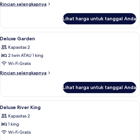
set
Rincian
Rincian selengkapnya
of
lebih
Afternoon
lanjut
Lihat harga untuk tanggal Anda
untuk
Tea
Deluxe
at
River
Lihat
Minibar, brankas, meja kerja, dan rua
VIP
6
Twin
Deluxe Garden
semua
Lounge
with
Kapasitas 2
One
foto
set
2 twin ATAU 1 king
untuk
of
Deluxe
Wi-Fi Gratis
Afternoon
Garden
Tea
Rincian
Rincian selengkapnya
at
lebih
VIP
lanjut
Lihat harga untuk tanggal Anda
Lounge
untuk
Deluxe
Garden
Lihat
Minibar, brankas, meja kerja, dan rua
4
Deluxe River King
semua
Kapasitas 2
foto
1 king
untuk
Deluxe
Wi-Fi Gratis
River