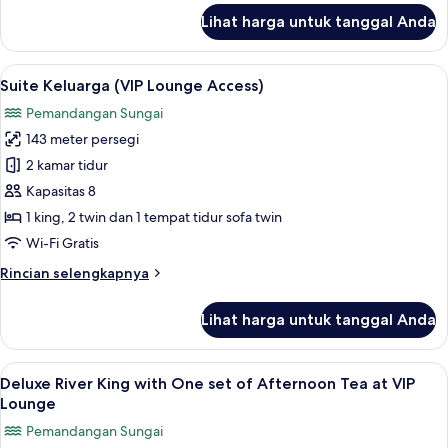
Access)
lanjut
Lihat harga untuk tanggal Anda
untuk
Vila,
3
Lihat
Suite Keluarga (VIP Lounge Access) 
8
kamar
Suite Keluarga (VIP Lounge Access)
semua
tidur
Pemandangan Sungai
(VIP
foto
Lounge
143 meter persegi
untuk
Access)
Suite
2 kamar tidur
Keluarga
Kapasitas 8
(VIP
1 king, 2 twin dan 1 tempat tidur sofa twin
Lounge
Wi-Fi Gratis
Access)
Rincian
Rincian selengkapnya
lebih
lanjut
Lihat harga untuk tanggal Anda
untuk
Suite
Keluarga
Lihat
Deluxe River King with One set of Aft
5
(VIP
Deluxe River King with One set of Afternoon Tea at VIP
semua
Lounge
Lounge
Access)
foto
Pemandangan Sungai
untuk