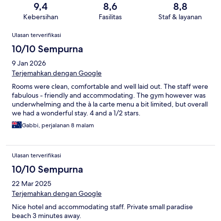
9,4
8,6
8,8
Kebersihan
Fasilitas
Staf & layanan
Ulasan
Ulasan terverifikasi
10/10 Sempurna
9 Jan 2026
Terjemahkan dengan Google
Rooms were clean, comfortable and well laid out. The staff were
fabulous - friendly and accommodating. The gym however was
underwhelming and the à la carte menu a bit limited, but overall
we had a wonderful stay. 4 and a 1/2 stars.
Gabbi, perjalanan 8 malam
Ulasan terverifikasi
10/10 Sempurna
22 Mar 2025
Terjemahkan dengan Google
Nice hotel and accommodating staff. Private small paradise
beach 3 minutes away.