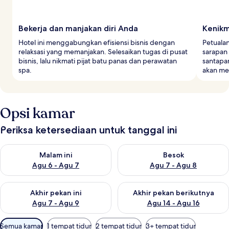
Bekerja dan manjakan diri Anda
Kenikm
Hotel ini menggabungkan efisiensi bisnis dengan
Petualan
relaksasi yang memanjakan. Selesaikan tugas di pusat
sarapan
bisnis, lalu nikmati pijat batu panas dan perawatan
santapan
spa.
akan me
Opsi kamar
Periksa ketersediaan untuk tanggal ini
Periksa ketersediaan untuk malam ini Agu 6 - Agu 7
Periksa ketersediaan untuk be
Malam ini
Besok
Agu 6 - Agu 7
Agu 7 - Agu 8
Periksa ketersediaan untuk akhir pekan ini Agu 7 - Agu 9
Periksa ketersediaan untuk ak
Akhir pekan ini
Akhir pekan berikutnya
Agu 7 - Agu 9
Agu 14 - Agu 16
Filter
Semua kamar
1 tempat tidur
2 tempat tidur
3+ tempat tidur