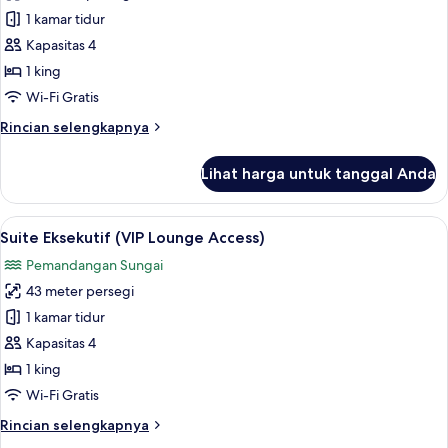
Afternoon
Junior
1 kamar tidur
Tea
Suite
at
Kapasitas 4
VIP
with
1 king
Lounge
One
Wi-Fi Gratis
set
Rincian
Rincian selengkapnya
of
lebih
Afternoon
lanjut
Lihat harga untuk tanggal Anda
Tea
untuk
Junior
at
Suite
Lihat
Minibar, brankas, meja kerja, dan rua
VIP
9
with
Suite Eksekutif (VIP Lounge Access)
semua
Lounge
One
Pemandangan Sungai
set
foto
of
43 meter persegi
untuk
Afternoon
Suite
1 kamar tidur
Tea
Eksekutif
at
Kapasitas 4
VIP
(VIP
1 king
Lounge
Lounge
Wi-Fi Gratis
Access)
Rincian
Rincian selengkapnya
lebih