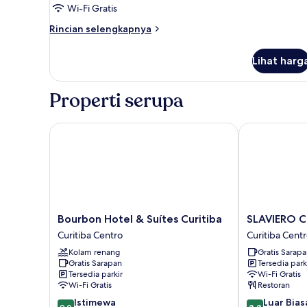
Wi-Fi Gratis
Rincian
Rincian selengkapnya
lebih
lanjut
Lihat harg
untuk
Kamar
Twin
Properti serupa
Premium
Bourbon Hotel & Suítes Curitiba
SLAVIERO Cur
Bourbon
SLAVIERO
Bourbon Hotel & Suítes Curitiba
SLAVIERO C
Hotel
Curitiba
Curitiba Centro
Curitiba Cent
&
Centro
Kolam renang
Gratis Sarap
Suítes
Curitiba
Gratis Sarapan
Tersedia park
Curitiba
Centro
Tersedia parkir
Wi-Fi Gratis
Curitiba
Wi-Fi Gratis
Restoran
Centro
9.0
8.8
Istimewa
Luar Bias