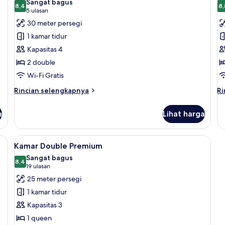
Sangat bagus
foto
8,4
f
8,
8,4 dari 10
(5
5 ulasan
untuk
u
ulasan)
30 meter persegi
Kamar
K
1 kamar tidur
Royal
D
Kapasitas 4
R
2 double
Wi-Fi Gratis
Rincian
Ri
Rincian selengkapnya
Ri
lebih
le
lanjut
la
a
Lihat harga
untuk
un
Kamar
K
Royal
Do
dan tirai kedap cahaya
Lihat
Minibar, brankas, meja kerja, dan tira
7
Ro
Kamar Double Premium
semua
Sangat bagus
foto
8,4
8,4 dari 10
(19
19 ulasan
untuk
ulasan)
25 meter persegi
Kamar
1 kamar tidur
Double
Kapasitas 3
Premium
1 queen