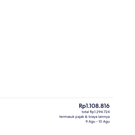
properti
Bagian depan properti
Harga
Rp1.108.816
saat
total Rp1.294.724
ini
termasuk pajak & biaya lainnya
 lobi
Kolam renang indoor
Rp1.108.816
9 Agu - 10 Agu