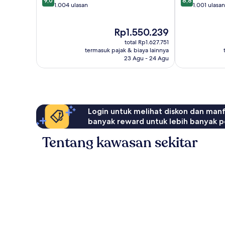
9,0
8,8
dari
dari
1.004 ulasan
1.001 ulasan
10,
10,
Istimewa,
Luar
Harga
Rp1.550.239
1.004
Biasa,
sekarang
ulasan
1.001
total Rp1.627.751
Rp1.550.239
ulasan
termasuk pajak & biaya lainnya
23 Agu - 24 Agu
Login untuk melihat diskon dan man
banyak reward untuk lebih banyak p
Tentang kawasan sekitar