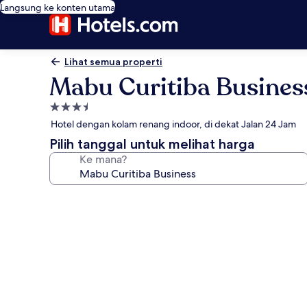
Langsung ke konten utama
Lihat semua properti
Mabu Curitiba Busines
Properti
bintang
Hotel dengan kolam renang indoor, di dekat Jalan 24 Jam
3.5
Pilih tanggal untuk melihat harga
Ke mana?
Galeri
foto
untuk
Mabu
Curitiba
Business