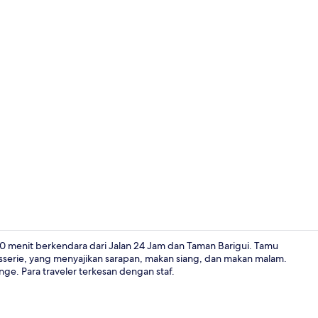
Pintu masuk 
10 menit berkendara dari Jalan 24 Jam dan Taman Barigui. Tamu
sserie, yang menyajikan sarapan, makan siang, dan makan malam.
ge. Para traveler terkesan dengan staf.
Ruang duduk