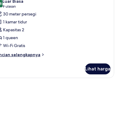
Luar Biasa
oto
8
8,8 dari 10
(9
9 ulasan
ntuk
ulasan)
30 meter persegi
amar
1 kamar tidur
ouble
Kapasitas 2
oyal
1 queen
Wi-Fi Gratis
ncian
ncian selengkapnya
bih
njut
Lihat harga
tuk
amar
uble
i kedap cahaya
yal