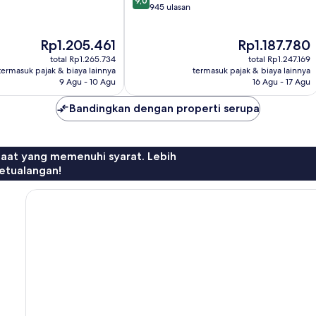
9,0
dari
945 ulasan
10,
Istimewa,
Harga
Harga
Rp1.205.461
Rp1.187.780
945
sekarang
sekarang
ulasan
total Rp1.265.734
total Rp1.247.169
Rp1.205.461
Rp1.187.780
termasuk pajak & biaya lainnya
termasuk pajak & biaya lainnya
9 Agu - 10 Agu
16 Agu - 17 Agu
Bandingkan dengan properti serupa
faat yang memenuhi syarat. Lebih
etualangan!