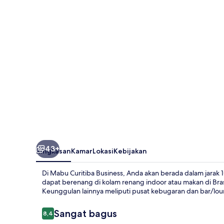
43+
Ringkasan
Kamar
Lokasi
Kebijakan
Di Mabu Curitiba Business, Anda akan berada dalam jarak 
dapat berenang di kolam renang indoor atau makan di Bra
Keunggulan lainnya meliputi pusat kebugaran dan bar/loun
Ulasan
Sangat bagus
8,4
8,4 dari 10