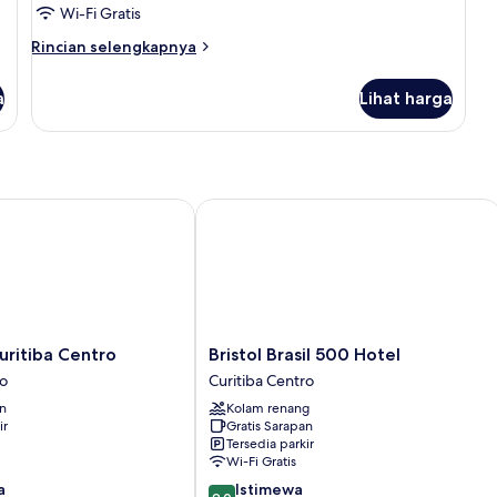
Wi-Fi Gratis
Rincian
Rincian selengkapnya
lebih
lanjut
a
Lihat harga
untuk
Kamar
Double
Premium
itiba Centro
Bristol Brasil 500 Hotel
Bristol
uritiba Centro
Bristol Brasil 500 Hotel
Brasil
ro
Curitiba Centro
500
an
Kolam renang
Hotel
ir
Gratis Sarapan
Curitiba
Tersedia parkir
Centro
Wi-Fi Gratis
9.0
a
Istimewa