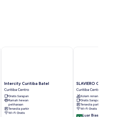
Intercity Curitiba Batel
SLAVIERO Curitiba Sho
Intercity
SLAVIERO
Intercity Curitiba Batel
SLAVIERO Curitiba S
Curitiba
Curitiba
Curitiba Centro
Curitiba Centro
Batel
Shopping
Gratis Sarapan
Kolam renang
Curitiba
Curitiba
Ramah hewan
Gratis Sarapan
Centro
Centro
peliharaan
Tersedia parkir
Tersedia parkir
Wi-Fi Gratis
Wi-Fi Gratis
8.8
Luar Biasa