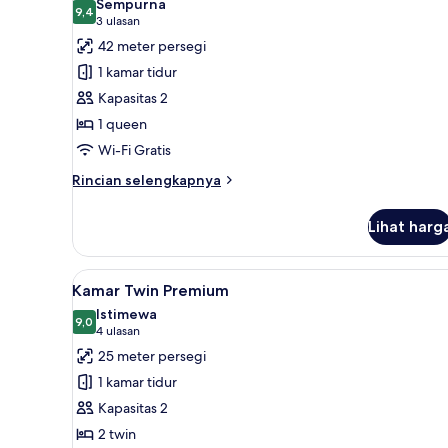
Sempurna
foto
9,4
9,4 dari 10
(3
3 ulasan
untuk
ulasan)
42 meter persegi
Studio
1 kamar tidur
Suite
Kapasitas 2
Klasik
1 queen
Wi-Fi Gratis
Rincian
Rincian selengkapnya
lebih
lanjut
Lihat harg
untuk
Studio
Suite
Lihat
Minibar, brankas, meja kerja, 
7
Klasik
Kamar Twin Premium
semua
Istimewa
foto
9,0
9,0 dari 10
(4
4 ulasan
untuk
ulasan)
25 meter persegi
Kamar
1 kamar tidur
Twin
Kapasitas 2
Premium
2 twin