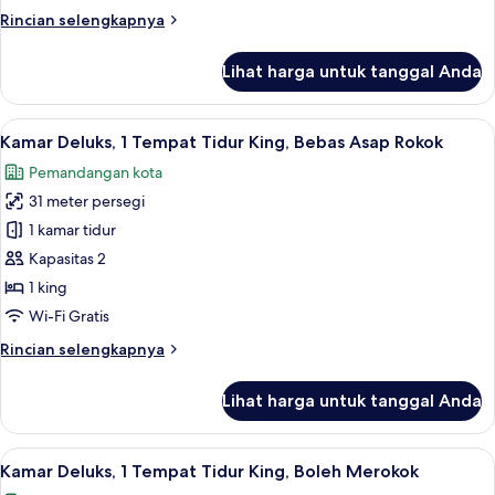
Queen,
Rincian
Rincian selengkapnya
Boleh
lebih
Merokok
lanjut
Lihat harga untuk tanggal Anda
untuk
(View
Kamar
Bath)
Superior,
Lihat
Brankas, meja kerja, tirai kedap cahaya
6
1
Kamar Deluks, 1 Tempat Tidur King, Bebas Asap Rokok
semua
Tempat
Pemandangan kota
Tidur
foto
Queen,
31 meter persegi
untuk
Boleh
Kamar
1 kamar tidur
Merokok
Deluks,
(View
Kapasitas 2
Bath)
1
1 king
Tempat
Wi-Fi Gratis
Tidur
Rincian
Rincian selengkapnya
King,
lebih
Bebas
lanjut
Lihat harga untuk tanggal Anda
Asap
untuk
Kamar
Rokok
Deluks,
Lihat
Brankas, meja kerja, tirai kedap cahaya
6
1
Kamar Deluks, 1 Tempat Tidur King, Boleh Merokok
semua
Tempat