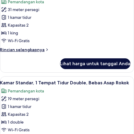
Pemandangan kota
Tidur
foto
King,
31 meter persegi
untuk
Bebas
Kamar
1 kamar tidur
Asap
Deluks,
Rokok
Kapasitas 2
1
1 king
Tempat
Wi-Fi Gratis
Tidur
Rincian
Rincian selengkapnya
King,
lebih
Boleh
lanjut
Lihat harga untuk tanggal Anda
Merokok
untuk
Kamar
Deluks,
Lihat
Brankas, meja kerja, tirai kedap cahaya
4
1
Kamar Standar, 1 Tempat Tidur Double, Bebas Asap Rokok
semua
Tempat
Pemandangan kota
Tidur
foto
King,
19 meter persegi
untuk
Boleh
Kamar
1 kamar tidur
Merokok
Standar,
Kapasitas 2
1
1 double
Tempat
Wi-Fi Gratis