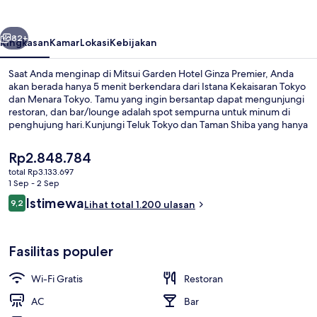
Ginza
Premier
belumnya
Berikutnya
82+
Ringkasan
Kamar
Lokasi
Kebijakan
Saat Anda menginap di Mitsui Garden Hotel Ginza Premier, Anda
akan berada hanya 5 menit berkendara dari Istana Kekaisaran Tokyo
dan Menara Tokyo. Tamu yang ingin bersantap dapat mengunjungi
restoran, dan bar/lounge adalah spot sempurna untuk minum di
penghujung hari.Kunjungi Teluk Tokyo dan Taman Shiba yang hanya
berjarak 5 menit berkendara dari hotel mewah ini.Para traveler
menyukai staf dan lokasi. Transportasi umum berada tidak jauh:
Harga
Rp2.848.784
Stasiun Tokyo Shiodome berjarak 4 menit dan Stasiun Higashi-ginza
saat
total Rp3.133.697
berjarak 6 menit.
ini
1 Sep - 2 Sep
Pemandangan dari properti
Rp2.848.784
Ulasan
Istimewa
9,2
Lihat total 1.200 ulasan
9,2 dari 10
Fasilitas populer
Wi-Fi Gratis
Restoran
AC
Bar