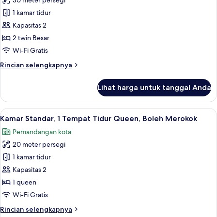
30 meter persegi
untuk
beds
Kamar
1 kamar tidur
,
Deluks,
View
Kapasitas 2
Bath)
Boleh
2 twin Besar
Merokok
Wi-Fi Gratis
(2
Rincian
Rincian selengkapnya
beds
lebih
,
lanjut
Lihat harga untuk tanggal Anda
View
untuk
Kamar
Bath)
Deluks,
Lihat
Brankas, meja kerja, tirai kedap cahaya
4
Boleh
Kamar Standar, 1 Tempat Tidur Queen, Boleh Merokok
semua
Merokok
Pemandangan kota
(2
foto
beds
20 meter persegi
untuk
,
Kamar
1 kamar tidur
View
Standar,
Bath)
Kapasitas 2
1
1 queen
Tempat
Wi-Fi Gratis
Tidur
Rincian
Rincian selengkapnya
Queen,