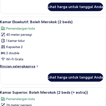
bed
lanjut
Lihat harga untuk tanggal Anda
WideKing)
untuk
Kamar
Eksekutif,
Lihat
Kamar Eksekutif, Boleh Merokok (2 beds
7
Bebas
Kamar Eksekutif, Boleh Merokok (2 beds)
semua
Asap
Pemandangan kota
Rokok
foto
(1
40 meter persegi
untuk
bed
Kamar
1 kamar tidur
WideKing)
Eksekutif,
Kapasitas 2
Boleh
2 double
Merokok
Wi-Fi Gratis
(2
Rincian
Rincian selengkapnya
beds)
lebih
lanjut
Lihat harga untuk tanggal Anda
untuk
Kamar
Eksekutif,
Lihat
Brankas, meja kerja, tirai kedap cahaya
4
Boleh
Kamar Superior, Boleh Merokok (2 beds (+ extra))
semua
Merokok
Pemandangan kota
(2
foto
beds)
26 meter persegi