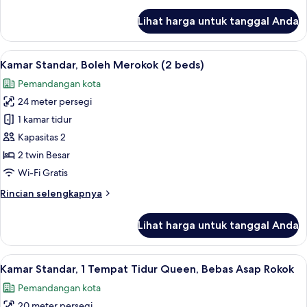
lebih
Boleh
lanjut
Lihat harga untuk tanggal Anda
Merokok
untuk
Kamar
Standar,
Lihat
Brankas, meja kerja, tirai kedap cahaya
4
1
Kamar Standar, Boleh Merokok (2 beds)
semua
Tempat
Pemandangan kota
Tidur
foto
Queen,
24 meter persegi
untuk
Boleh
Kamar
1 kamar tidur
Merokok
Standar,
Kapasitas 2
Boleh
2 twin Besar
Merokok
Wi-Fi Gratis
(2
Rincian
Rincian selengkapnya
beds)
lebih
lanjut
Lihat harga untuk tanggal Anda
untuk
Kamar
Standar,
Lihat
Brankas, meja kerja, tirai kedap cahaya
4
Boleh
Kamar Standar, 1 Tempat Tidur Queen, Bebas Asap Rokok
semua
Merokok
Pemandangan kota
(2
foto
beds)
20 meter persegi