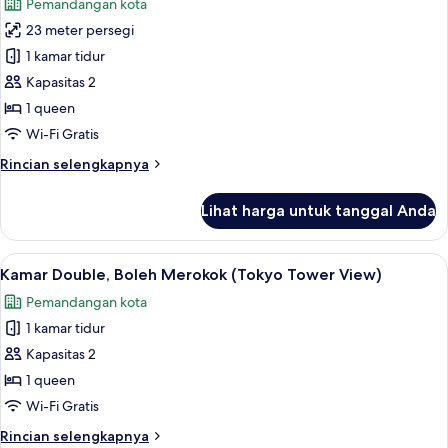
Pemandangan kota
Tidur
foto
Double,
23 meter persegi
untuk
Boleh
Kamar
1 kamar tidur
Merokok
Double,
Kapasitas 2
Bebas
1 queen
Asap
Wi-Fi Gratis
Rokok
Rincian
Rincian selengkapnya
(Tokyo
lebih
Tower
lanjut
Lihat harga untuk tanggal Anda
View)
untuk
Kamar
Double,
Lihat
Brankas, meja kerja, tirai kedap cahaya
6
Bebas
Kamar Double, Boleh Merokok (Tokyo Tower View)
semua
Asap
Pemandangan kota
Rokok
foto
(Tokyo
1 kamar tidur
untuk
Tower
Kamar
Kapasitas 2
View)
Double,
1 queen
Boleh
Wi-Fi Gratis
Merokok
Rincian
Rincian selengkapnya
(Tokyo