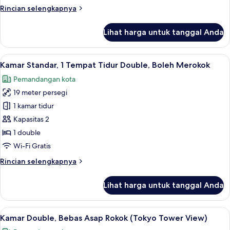
Tidur
Rincian
Rincian selengkapnya
Double,
lebih
Bebas
lanjut
Lihat harga untuk tanggal Anda
Asap
untuk
Kamar
Rokok
Standar,
Lihat
Brankas, meja kerja, tirai kedap cahaya
4
1
Kamar Standar, 1 Tempat Tidur Double, Boleh Merokok
semua
Tempat
Pemandangan kota
Tidur
foto
Double,
19 meter persegi
untuk
Bebas
Kamar
1 kamar tidur
Asap
Standar,
Rokok
Kapasitas 2
1
1 double
Tempat
Wi-Fi Gratis
Tidur
Rincian
Rincian selengkapnya
Double,
lebih
Boleh
lanjut
Lihat harga untuk tanggal Anda
Merokok
untuk
Kamar
Standar,
Lihat
Brankas, meja kerja, tirai kedap cahaya
6
1
Kamar Double, Bebas Asap Rokok (Tokyo Tower View)
semua
Tempat