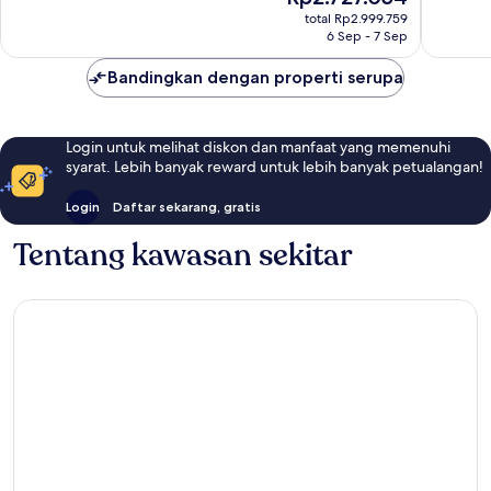
sekarang
1.010
1.004
total Rp2.999.759
Rp2.727.054
6 Sep - 7 Sep
ulasan
ulasan
Bandingkan dengan properti serupa
Login untuk melihat diskon dan manfaat yang memenuhi
syarat. Lebih banyak reward untuk lebih banyak petualangan!
Login
Daftar sekarang, gratis
Tentang kawasan sekitar