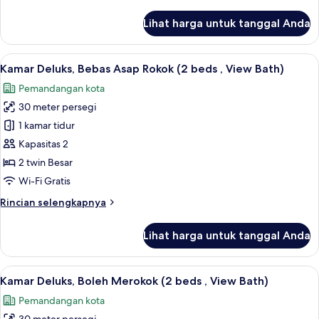
Rokok
lebih
(Run
lanjut
Lihat harga untuk tanggal Anda
untuk
of
Kamar,
House)
Bebas
Lihat
Brankas, meja kerja, tirai kedap cahaya
6
Asap
Kamar Deluks, Bebas Asap Rokok (2 beds , View Bath)
semua
Rokok
Pemandangan kota
(Run
foto
of
30 meter persegi
untuk
House)
Kamar
1 kamar tidur
Deluks,
Kapasitas 2
Bebas
2 twin Besar
Asap
Wi-Fi Gratis
Rokok
Rincian
Rincian selengkapnya
(2
lebih
beds
lanjut
Lihat harga untuk tanggal Anda
,
untuk
Kamar
View
Deluks,
Lihat
Brankas, meja kerja, tirai kedap cahaya
Bath)
7
Bebas
Kamar Deluks, Boleh Merokok (2 beds , View Bath)
semua
Asap
Pemandangan kota
Rokok
foto
(2