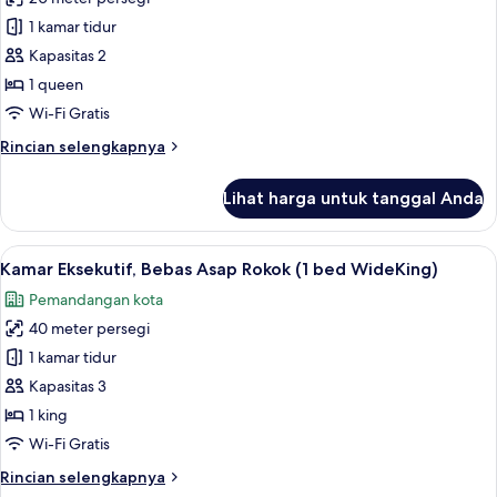
untuk
Kamar
1 kamar tidur
Standar,
Kapasitas 2
1
1 queen
Tempat
Wi-Fi Gratis
Tidur
Rincian
Rincian selengkapnya
Queen,
lebih
Bebas
lanjut
Lihat harga untuk tanggal Anda
Asap
untuk
Kamar
Rokok
Standar,
Lihat
Kamar Eksekutif, Bebas Asap Rokok (1 b
6
1
Kamar Eksekutif, Bebas Asap Rokok (1 bed WideKing)
semua
Tempat
Pemandangan kota
Tidur
foto
Queen,
40 meter persegi
untuk
Bebas
Kamar
1 kamar tidur
Asap
Eksekutif,
Rokok
Kapasitas 3
Bebas
1 king
Asap
Wi-Fi Gratis
Rokok
Rincian
Rincian selengkapnya
(1
lebih