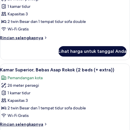
untuk
Kamar
1 kamar tidur
Superior,
Kapasitas 3
Boleh
2 twin Besar dan 1 tempat tidur sofa double
Merokok
Wi-Fi Gratis
(2
Rincian
Rincian selengkapnya
beds
lebih
(+
lanjut
Lihat harga untuk tanggal Anda
extra))
untuk
Kamar
Superior,
Lihat
Brankas, meja kerja, tirai kedap cahaya
4
Boleh
Kamar Superior, Bebas Asap Rokok (2 beds (+ extra))
semua
Merokok
Pemandangan kota
(2
foto
beds
26 meter persegi
untuk
(+
Kamar
1 kamar tidur
extra))
Superior,
Kapasitas 3
Bebas
2 twin Besar dan 1 tempat tidur sofa double
Asap
Wi-Fi Gratis
Rokok
Rincian
Rincian selengkapnya
(2
lebih