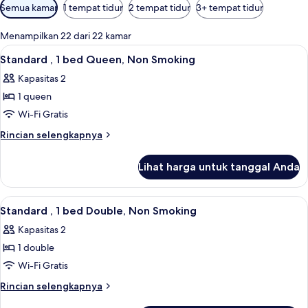
Filter
Semua kamar
1 tempat tidur
2 tempat tidur
3+ tempat tidur
tersedia
untuk
Menampilkan 22 dari 22 kamar
kamar
Lihat
Brankas, meja kerja, tirai kedap cahaya
4
Standard , 1 bed Queen, Non Smoking
semua
Kapasitas 2
foto
1 queen
untuk
Standard
Wi-Fi Gratis
,
Rincian
Rincian selengkapnya
1
lebih
lanjut
bed
Lihat harga untuk tanggal Anda
untuk
Queen,
Standard
Non
,
Lihat
Brankas, meja kerja, tirai kedap cahaya
4
Smoking
1
Standard , 1 bed Double, Non Smoking
semua
bed
Kapasitas 2
Queen,
foto
Non
1 double
untuk
Smoking
Standard
Wi-Fi Gratis
,
Rincian
Rincian selengkapnya
1
lebih