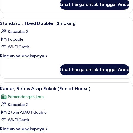
lanjut
bed
Lihat harga untuk tanggal Anda
untuk
Double,
Standard
Non
,
Lihat
Brankas, meja kerja, tirai kedap cahaya
4
Smoking
1
Standard , 1 bed Double , Smoking
semua
bed
Kapasitas 2
Double,
foto
Non
1 double
untuk
Smoking
Standard
Wi-Fi Gratis
,
Rincian
Rincian selengkapnya
1
lebih
lanjut
bed
Lihat harga untuk tanggal Anda
untuk
Double
Standard
,
,
Lihat
Brankas, meja kerja, tirai kedap cahaya
4
Smoking
1
Kamar, Bebas Asap Rokok (Run of House)
semua
bed
Pemandangan kota
Double
foto
,
Kapasitas 2
untuk
Smoking
Kamar,
2 twin ATAU 1 double
Bebas
Wi-Fi Gratis
Asap
Rincian
Rincian selengkapnya