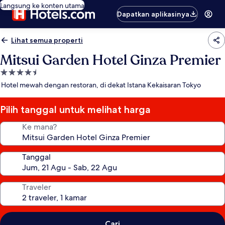
Langsung ke konten utama
Dapatkan aplikasinya
Lihat semua properti
Mitsui Garden Hotel Ginza Premier
Properti
bintang
Hotel mewah dengan restoran, di dekat Istana Kekaisaran Tokyo
4.5
Pilih tanggal untuk melihat harga
Ke mana?
Tanggal
Traveler
Cari