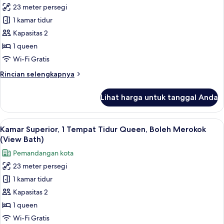
beds)
23 meter persegi
Kamar
1 kamar tidur
Superior,
1
Kapasitas 2
Tempat
1 queen
Tidur
Wi-Fi Gratis
Queen,
Rincian
Rincian selengkapnya
Bebas
lebih
Asap
lanjut
Lihat harga untuk tanggal Anda
untuk
Rokok
Kamar
(View
Superior,
Lihat
Brankas, meja kerja, tirai kedap cahaya
Bath)
6
1
Kamar Superior, 1 Tempat Tidur Queen, Boleh Merokok
semua
Tempat
(View Bath)
Tidur
foto
Pemandangan kota
Queen,
untuk
Bebas
23 meter persegi
Kamar
Asap
1 kamar tidur
Superior,
Rokok
(View
1
Kapasitas 2
Bath)
Tempat
1 queen
Tidur
Wi-Fi Gratis