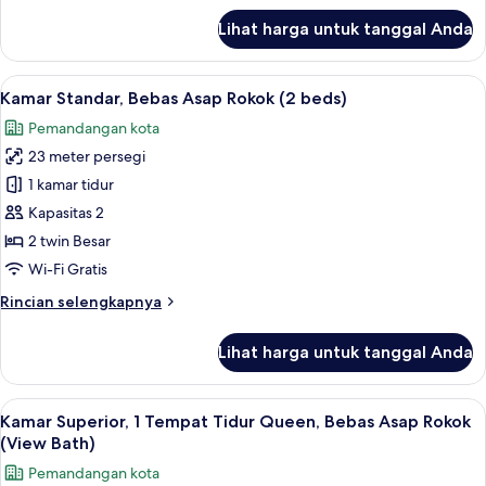
beds
lanjut
Lihat harga untuk tanggal Anda
(+
untuk
Kamar
extra))
Superior,
Lihat
Brankas, meja kerja, tirai kedap cahaya
4
Bebas
Kamar Standar, Bebas Asap Rokok (2 beds)
semua
Asap
Pemandangan kota
Rokok
foto
(2
23 meter persegi
untuk
beds
Kamar
1 kamar tidur
(+
Standar,
extra))
Kapasitas 2
Bebas
2 twin Besar
Asap
Wi-Fi Gratis
Rokok
Rincian
Rincian selengkapnya
(2
lebih
beds)
lanjut
Lihat harga untuk tanggal Anda
untuk
Kamar
Standar,
Lihat
Brankas, meja kerja, tirai kedap cahaya
6
Bebas
Kamar Superior, 1 Tempat Tidur Queen, Bebas Asap Rokok
semua
Asap
(View Bath)
Rokok
foto
Pemandangan kota
(2
untuk