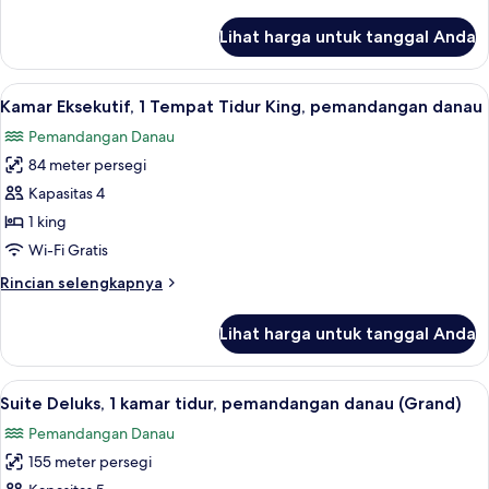
lebih
Queen
lanjut
Lihat harga untuk tanggal Anda
untuk
(Spa)
Kamar
Deluks,
Lihat
Kamar Eksekutif, 1 Tempat Tidur King
4
2
Kamar Eksekutif, 1 Tempat Tidur King, pemandangan danau
semua
Tempat
Pemandangan Danau
Tidur
foto
Queen
84 meter persegi
untuk
(Spa)
Kamar
Kapasitas 4
Eksekutif,
1 king
1
Wi-Fi Gratis
Tempat
Rincian
Rincian selengkapnya
Tidur
lebih
King,
lanjut
Lihat harga untuk tanggal Anda
untuk
pemandangan
Kamar
danau
Eksekutif,
Lihat
Seprai premium, selimut bulu angsa, b
7
1
Suite Deluks, 1 kamar tidur, pemandangan danau (Grand)
semua
Tempat
Pemandangan Danau
Tidur
foto
King,
155 meter persegi
untuk
pemandangan