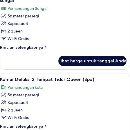
sungai
Tidur
foto
Pemandangan Sungai
Queen,
untuk
pemandangan
56 meter persegi
Kamar
kota
Kapasitas 4
Deluks,
2
2 queen
Tempat
Wi-Fi Gratis
Tidur
Rincian
Rincian selengkapnya
Queen,
lebih
pemandangan
lanjut
Lihat harga untuk tanggal Anda
untuk
sungai
Kamar
Deluks,
Lihat
Kamar Deluks, 2 Tempat Tidur Queen (S
6
2
Kamar Deluks, 2 Tempat Tidur Queen (Spa)
semua
Tempat
Pemandangan kota
Tidur
foto
Queen,
56 meter persegi
untuk
pemandangan
Kamar
Kapasitas 4
sungai
Deluks,
2 queen
2
Wi-Fi Gratis
Tempat
Rincian
Rincian selengkapnya
Tidur