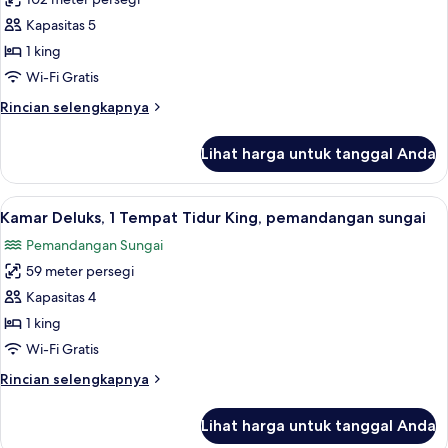
untuk
pemandangan
Suite
Kapasitas 5
kota
Deluks,
1 king
1
Wi-Fi Gratis
kamar
Rincian
Rincian selengkapnya
tidur,
lebih
pemandangan
lanjut
Lihat harga untuk tanggal Anda
untuk
kota
Suite
(1
Deluks,
Lihat
Seprai premium, selimut bulu angsa, b
King
4
1
Kamar Deluks, 1 Tempat Tidur King, pemandangan sungai
semua
Bed)
kamar
Pemandangan Sungai
tidur,
foto
pemandangan
59 meter persegi
untuk
kota
Kamar
Kapasitas 4
(1
Deluks,
King
1 king
Bed)
1
Wi-Fi Gratis
Tempat
Rincian
Rincian selengkapnya
Tidur
lebih
King,
lanjut
Lihat harga untuk tanggal Anda
untuk
pemandangan