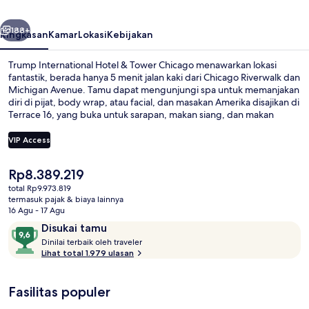
Tower
belumnya
Berikutnya
Chicago
188+
Ringkasan
Kamar
Lokasi
Kebijakan
Trump International Hotel & Tower Chicago menawarkan lokasi
fantastik, berada hanya 5 menit jalan kaki dari Chicago Riverwalk dan
Michigan Avenue. Tamu dapat mengunjungi spa untuk memanjakan
diri di pijat, body wrap, atau facial, dan masakan Amerika disajikan di
Terrace 16, yang buka untuk sarapan, makan siang, dan makan
malam. Fasilitas kolam renang indoor, bar/lounge, dan pusat
kebugaran adalah keunggulan lain di hotel mewah ini. . Para traveler
VIP Access
terkesan dengan staf dan lokasi. Properti ini berada dekat dengan
transportasi umum: Stasiun State berjarak 6 menit dan Stasiun
Harga
Rp8.389.219
Grand (Red Line) berjarak 6 menit.
Teras/patio
saat
total Rp9.973.819
ini
termasuk pajak & biaya lainnya
Rp8.389.219
16 Agu - 17 Agu
Ulasan
9,6
Disukai tamu
D
dari
Dinilai terbaik oleh traveler
i
Lihat total 1.979 ulasan
10,
n
Disukai
i
tamu
Fasilitas populer
l
a