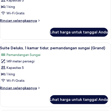
Suite
Kapasitas 5
danau
Deluks,
1 king
1
Wi-Fi Gratis
kamar
Rincian
Rincian selengkapnya
tidur,
lebih
pemandangan
lanjut
Lihat harga untuk tanggal Anda
untuk
danau
Suite
(Grand)
Deluks,
Lihat
Eksterior
8
1
Suite Deluks, 1 kamar tidur, pemandangan sungai (Grand)
semua
kamar
Pemandangan Sungai
tidur,
foto
pemandangan
149 meter persegi
untuk
danau
Suite
Kapasitas 5
(Grand)
Deluks,
1 king
1
Wi-Fi Gratis
kamar
Rincian
Rincian selengkapnya
tidur,
lebih
pemandangan
lanjut
Lihat harga untuk tanggal Anda
untuk
sungai
Suite
(Grand)
Deluks,