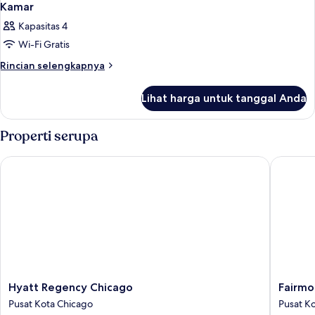
Kamar
Kapasitas 4
Wi-Fi Gratis
Rincian
Rincian selengkapnya
lebih
lanjut
Lihat harga untuk tanggal Anda
untuk
Kamar
Properti serupa
Hyatt Regency Chicago
Fairmont
Hyatt
Fairmon
Hyatt Regency Chicago
Fairmo
Regency
Chicago
Pusat Kota Chicago
Pusat K
Chicago
at