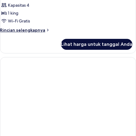
Kamar
Kapasitas 4
Deluks,
1 king
1
Wi-Fi Gratis
Tempat
Rincian
Rincian selengkapnya
Tidur
lebih
King
lanjut
Lihat harga untuk tanggal Anda
untuk
(Spa)
Kamar
Deluks,
1
Tempat
Tidur
King
(Spa)