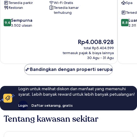
Tersedia parkir
Wi-Fi Gratis
Spa
Pusat
Millenn
Restoran
Tersedia kamar
Kota
Park
terhubung
Tersed
Chicago
Pusat
9.4
8.8
Sempurna
Kota
Luar
9,4
8,8
dari
dari
3.502 ulasan
Chicago
2.311
10,
10,
Sempurna,
Luar
Harga
Rp4.008.928
3.502
Biasa,
sekarang
ulasan
2.311
total Rp5.404.599
Rp4.008.928
ulasan
termasuk pajak & biaya lainnya
30 Agu - 31 Agu
Bandingkan dengan properti serupa
Login untuk melihat diskon dan manfaat yang memenuhi
syarat. Lebih banyak reward untuk lebih banyak petualangan!
Login
Daftar sekarang, gratis
Tentang kawasan sekitar