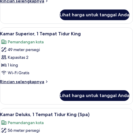
Rincian
Rincian selengkapnya
tidur,
lebih
pemandangan
lanjut
Lihat harga untuk tanggal Anda
untuk
danau
Suite
Deluks,
Lihat
Seprai premium, selimut bulu angsa, b
2
2
Kamar Superior, 1 Tempat Tidur King
semua
kamar
Pemandangan kota
tidur,
foto
pemandangan
49 meter persegi
untuk
danau
Kamar
Kapasitas 2
Superior,
1 king
1
Wi-Fi Gratis
Tempat
Rincian
Rincian selengkapnya
Tidur
lebih
King
lanjut
Lihat harga untuk tanggal Anda
untuk
Kamar
Superior,
Lihat
Seprai premium, selimut bulu angsa, b
3
1
Kamar Deluks, 1 Tempat Tidur King (Spa)
semua
Tempat
Pemandangan kota
Tidur
foto
King
56 meter persegi
untuk