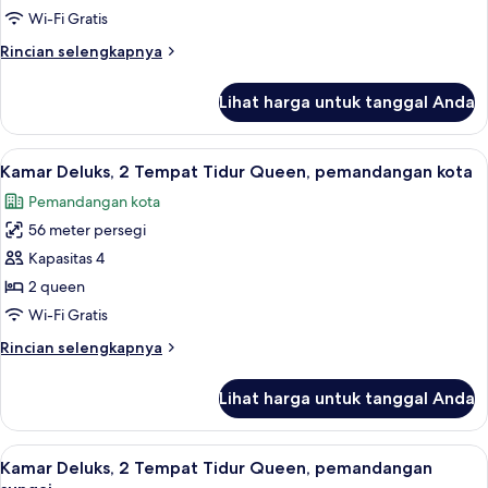
Bed)
1
Wi-Fi Gratis
Tempat
Rincian
Rincian selengkapnya
Tidur
lebih
King
lanjut
Lihat harga untuk tanggal Anda
untuk
(Spa
Kamar
Grand)
Deluks,
Lihat
Pemandangan kota
3
1
Kamar Deluks, 2 Tempat Tidur Queen, pemandangan kota
semua
Tempat
Pemandangan kota
Tidur
foto
King
56 meter persegi
untuk
(Spa
Kamar
Kapasitas 4
Grand)
Deluks,
2 queen
2
Wi-Fi Gratis
Tempat
Rincian
Rincian selengkapnya
Tidur
lebih
Queen,
lanjut
Lihat harga untuk tanggal Anda
untuk
pemandangan
Kamar
kota
Deluks,
Lihat
Pemandangan kota
3
2
Kamar Deluks, 2 Tempat Tidur Queen, pemandangan
semua
Tempat