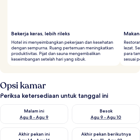
Bekerja keras, lebih rileks
Makan
Hotel ini menyeimbangkan pekerjaan dan kesehatan
Restora
dengan sempurna. Ruang pertemuan meningkatkan
lezat. 
produktivitas. Pijat dan sauna mengembalikan
para ta
keseimbangan setelah hari yang sibuk.
sesuai 
Opsi kamar
Periksa ketersediaan untuk tanggal ini
Periksa ketersediaan untuk malam ini Agu 8 - Agu 9
Periksa ketersediaan untuk be
Malam ini
Besok
Agu 8 - Agu 9
Agu 9 - Agu 10
Periksa ketersediaan untuk akhir pekan ini Agu 14 - Agu 16
Periksa ketersediaan untuk ak
Akhir pekan ini
Akhir pekan berikutnya