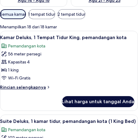
Agu 14 - Agu 16
Agu 21 - Agu 23
Filter
Semua kamar
1 tempat tidur
2 tempat tidur
tersedia
untuk
Menampilkan 18 dari 18 kamar
kamar
Lihat
Mesin espresso dan ketel listrik
4
Kamar Deluks, 1 Tempat Tidur King, pemandangan kota
semua
Pemandangan kota
foto
56 meter persegi
untuk
Kamar
Kapasitas 4
Deluks,
1 king
1
Wi-Fi Gratis
Tempat
Rincian
Rincian selengkapnya
Tidur
lebih
King,
lanjut
Lihat harga untuk tanggal Anda
untuk
pemandangan
Kamar
kota
Deluks,
Lihat
Seprai premium, selimut bulu angsa, b
6
1
Suite Deluks, 1 kamar tidur, pemandangan kota (1 King Bed)
semua
Tempat
Pemandangan kota
Tidur
foto
King,
102 meter persegi