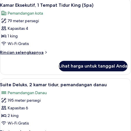
Lihat
Seprai premium, selimut bulu angsa, b
5
1
Kamar Eksekutif, 1 Tempat Tidur King (Spa)
semua
kamar
Pemandangan kota
tidur,
foto
pemandangan
79 meter persegi
untuk
sungai
Kamar
Kapasitas 4
(Grand)
Eksekutif,
1 king
1
Wi-Fi Gratis
Tempat
Rincian
Rincian selengkapnya
Tidur
lebih
King
lanjut
Lihat harga untuk tanggal Anda
untuk
(Spa)
Kamar
Eksekutif,
Lihat
Eksterior
8
1
Suite Deluks, 2 kamar tidur, pemandangan danau
semua
Tempat
Pemandangan Danau
Tidur
foto
King
195 meter persegi
untuk
(Spa)
Suite
Kapasitas 6
Deluks,
2 king
2
Wi-Fi Gratis
kamar