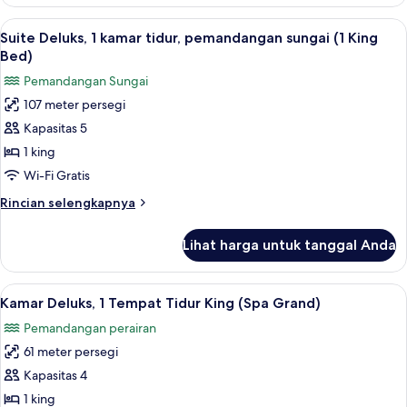
Kamar
sungai
Deluks,
Lihat
Seprai premium, selimut bulu angsa, b
6
1
Suite Deluks, 1 kamar tidur, pemandangan sungai (1 King
semua
Tempat
Bed)
Tidur
foto
Pemandangan Sungai
King,
untuk
pemandangan
107 meter persegi
Suite
sungai
Kapasitas 5
Deluks,
1
1 king
kamar
Wi-Fi Gratis
tidur,
Rincian
Rincian selengkapnya
pemandangan
lebih
sungai
lanjut
Lihat harga untuk tanggal Anda
untuk
(1
Suite
King
Deluks,
Lihat
Seprai premium, selimut bulu angsa, b
Bed)
5
1
Kamar Deluks, 1 Tempat Tidur King (Spa Grand)
semua
kamar
Pemandangan perairan
tidur,
foto
pemandangan
61 meter persegi
untuk
sungai
Kamar
Kapasitas 4
(1
Deluks,
King
1 king