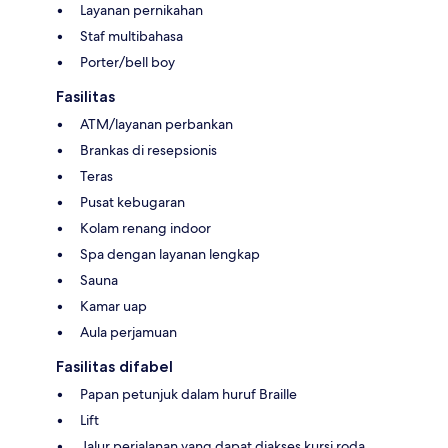
Layanan pernikahan
Staf multibahasa
Porter/bell boy
Fasilitas
ATM/layanan perbankan
Brankas di resepsionis
Teras
Pusat kebugaran
Kolam renang indoor
Spa dengan layanan lengkap
Sauna
Kamar uap
Aula perjamuan
Fasilitas difabel
Papan petunjuk dalam huruf Braille
Lift
Jalur perjalanan yang dapat diakses kursi roda