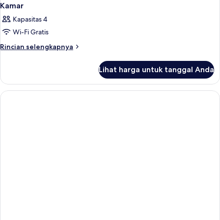
Kamar
Kapasitas 4
Wi-Fi Gratis
Rincian
Rincian selengkapnya
lebih
lanjut
Lihat harga untuk tanggal Anda
untuk
Kamar