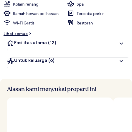
i
Kolam renang
Spa
t
Ramah hewan peliharaan
Tersedia parkir
e
Wi-Fi Gratis
Restoran
r
b
Lihat semua
a
i
Fasilitas utama
(12)
k
o
Untuk keluarga
(6)
l
e
h
t
r
Alasan kami menyukai properti ini
a
v
e
l
e
r