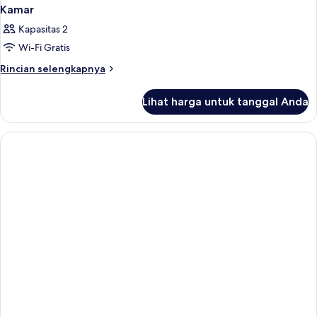
Kamar
Kapasitas 2
Wi-Fi Gratis
Rincian
Rincian selengkapnya
lebih
lanjut
Lihat harga untuk tanggal Anda
untuk
Kamar