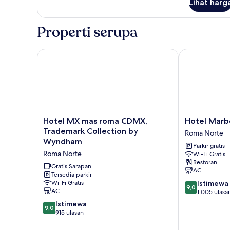
Kamar
Lihat harg
Double
Standar,
Properti serupa
2
Tempat
Tidur
Hotel MX mas roma CDMX, Trademark Collection 
Hotel Marbel
Double
Hotel
Hotel
Hotel MX mas roma CDMX,
Hotel Marb
MX
Marbella
Trademark Collection by
Roma Norte
mas
Roma
Wyndham
Parkir gratis
roma
Norte
Roma Norte
Wi-Fi Gratis
CDMX,
Restoran
Trademark
Gratis Sarapan
AC
Collection
Tersedia parkir
9.0
Wi-Fi Gratis
Istimewa
by
9,0
AC
dari
1.005 ulasa
Wyndham
10,
Roma
9.0
Istimewa
9,0
Istimewa,
Norte
dari
915 ulasan
1.005
10,
ulasan