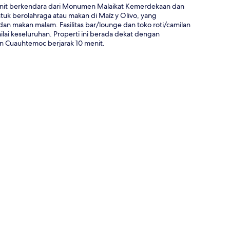
enit berkendara dari Monumen Malaikat Kemerdekaan dan
uk berolahraga atau makan di Maíz y Olivo, yang
dan makan malam. Fasilitas bar/lounge dan toko roti/camilan
ilai keseluruhan. Properti ini berada dekat dengan
un Cuauhtemoc berjarak 10 menit.