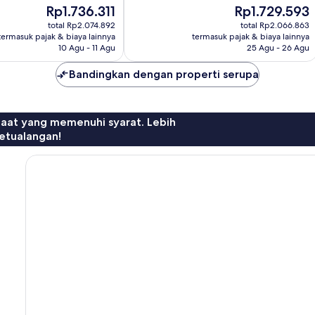
Harga
Harga
Rp1.736.311
Rp1.729.593
1.828
sekarang
sekarang
ulasan
total Rp2.074.892
total Rp2.066.863
Rp1.736.311
Rp1.729.593
termasuk pajak & biaya lainnya
termasuk pajak & biaya lainnya
10 Agu - 11 Agu
25 Agu - 26 Agu
Bandingkan dengan properti serupa
faat yang memenuhi syarat. Lebih
etualangan!