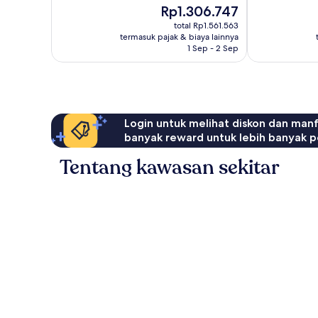
Istimewa,
Harga
Rp1.306.747
915
sekarang
total Rp1.561.563
ulasan
Rp1.306.747
termasuk pajak & biaya lainnya
1 Sep - 2 Sep
Login untuk melihat diskon dan man
banyak reward untuk lebih banyak p
Tentang kawasan sekitar