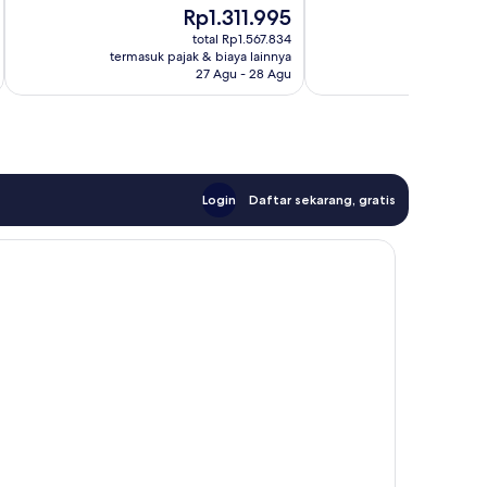
Harga
Ha
Rp1.311.995
R
ulasan
ulasan
sekarang
se
total Rp1.567.834
Rp1.311.995
Rp
termasuk pajak & biaya lainnya
termasuk paj
27 Agu - 28 Agu
Login
Daftar sekarang, gratis