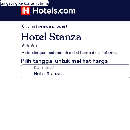
Langsung ke konten utama
Lihat semua properti
Hotel Stanza
Properti
bintang
Hotel dengan restoran, di dekat Paseo de la Reforma
3.5
Pilih tanggal untuk melihat harga
Ke mana?
Galeri
foto
untuk
Hotel
Stanza