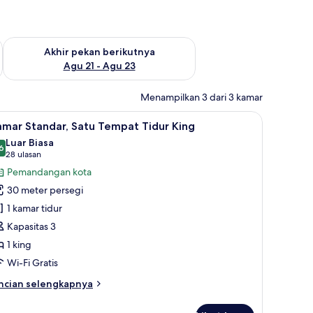
 ini Agu 14 - Agu 16
Periksa ketersediaan untuk akhir pekan berikutnya Agu 21 - A
Akhir pekan berikutnya
Agu 21 - Agu 23
Menampilkan 3 dari 3 kamar
edap cahaya
ruang kerja ramah laptop, dan tirai kedap cahaya
ihat
Kamar Standar, Satu Tempat Tidur King | Brank
11
mar Standar, Satu Tempat Tidur King
emua
Luar Biasa
oto
6
8,6 dari 10
(28
28 ulasan
ntuk
ulasan)
Pemandangan kota
amar
30 meter persegi
tandar,
1 kamar tidur
atu
Kapasitas 3
empat
1 king
idur
ing
Wi-Fi Gratis
ncian
ncian selengkapnya
bih
njut