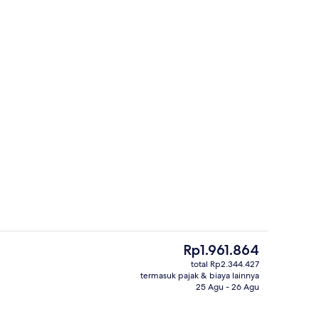
rti)
Gym
Harga
Rp1.961.864
saat
total Rp2.344.427
ini
termasuk pajak & biaya lainnya
rapan, makan siang, dan makan malam
Aula banquet
Rp1.961.864
25 Agu - 26 Agu