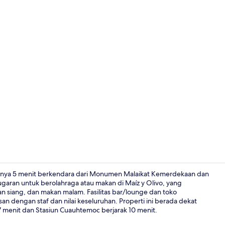
Bar (di prope
hanya 5 menit berkendara dari Monumen Malaikat Kemerdekaan dan
aran untuk berolahraga atau makan di Maíz y Olivo, yang
n siang, dan makan malam. Fasilitas bar/lounge dan toko
Melayani sa
san dengan staf dan nilai keseluruhan. Properti ini berada dekat
7 menit dan Stasiun Cuauhtemoc berjarak 10 menit.