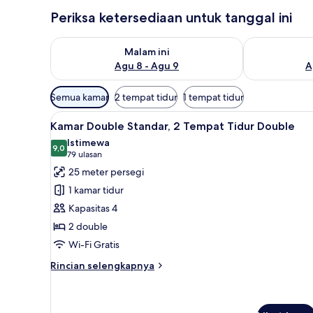
Periksa ketersediaan untuk tanggal ini
Periksa ketersediaan untuk malam ini Agu 8 - Agu 9
Periksa keter
Malam ini
Agu 8 - Agu 9
A
Filter
Semua kamar
2 tempat tidur
1 tempat tidur
tersedia
Lihat
Kamar Double Standar, 2 Tempat
untuk
10
Kamar Double Standar, 2 Tempat Tidur Double
semua
kamar
Istimewa
foto
9,0
9,0 dari 10
(79
79 ulasan
untuk
ulasan)
25 meter persegi
Kamar
1 kamar tidur
Double
Kapasitas 4
Standar,
2 double
2
Wi-Fi Gratis
Tempat
Tidur
Rincian
Rincian selengkapnya
Double
lebih
lanjut
untuk