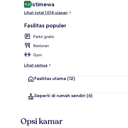
Ulasan
Istimewa
9,2
9,2 dari 10
Lihat total 1.014 ulasan
Bagian depan
Fasilitas populer
Parkir gratis
Restoran
Gym
Lihat semua
Fasilitas utama
(12)
Seperti di rumah sendiri
(6)
Opsi kamar