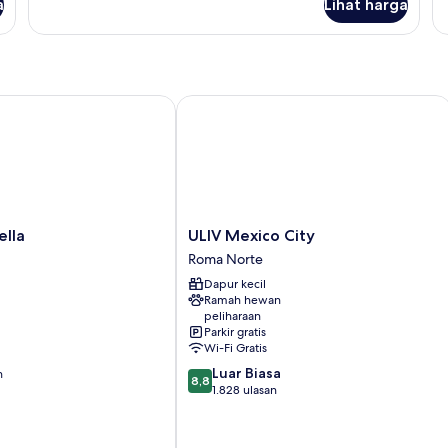
a
Lihat harga
untuk
un
Kamar
K
Standar
St
Sa
T
Ti
by Wyndham
la
ULIV Mexico City
Ki
ULIV
ella
ULIV Mexico City
Mexico
Roma Norte
City
Dapur kecil
Roma
Ramah hewan
Norte
peliharaan
Parkir gratis
Wi-Fi Gratis
8.8
Luar Biasa
n
8,8
dari
1.828 ulasan
10,
Luar
Biasa,