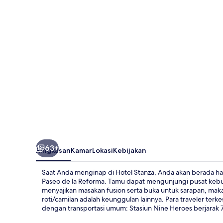
63+
Ringkasan
Kamar
Lokasi
Kebijakan
Saat Anda menginap di Hotel Stanza, Anda akan berada 
Paseo de la Reforma. Tamu dapat mengunjungi pusat kebug
menyajikan masakan fusion serta buka untuk sarapan, maka
roti/camilan adalah keunggulan lainnya. Para traveler terke
dengan transportasi umum: Stasiun Nine Heroes berjarak 