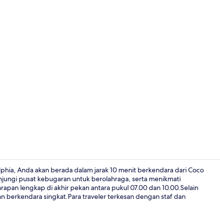
Suite Deluks
lphia, Anda akan berada dalam jarak 10 menit berkendara dari Coco
njungi pusat kebugaran untuk berolahraga, serta menikmati
sarapan lengkap di akhir pekan antara pukul 07.00 dan 10.00.Selain
Sudah terma
n berkendara singkat.Para traveler terkesan dengan staf dan