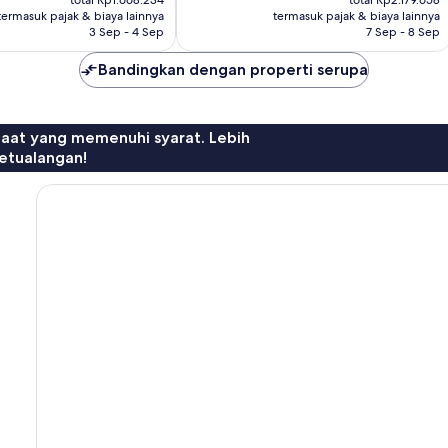
933
total Rp1.668.234
total Rp2.179.658
Rp1.455.384
Rp1.901.556
termasuk pajak & biaya lainnya
termasuk pajak & biaya lainnya
ulasan
3 Sep - 4 Sep
7 Sep - 8 Sep
Bandingkan dengan properti serupa
faat yang memenuhi syarat. Lebih
etualangan!