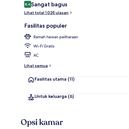
Ulasan
Sangat bagus
8,4
8,4 dari 10
Lihat total 1.025 ulasan
Lobi
Fasilitas populer
Ramah hewan peliharaan
Wi-Fi Gratis
AC
Lihat semua
Fasilitas utama
(11)
Untuk keluarga
(6)
Opsi kamar