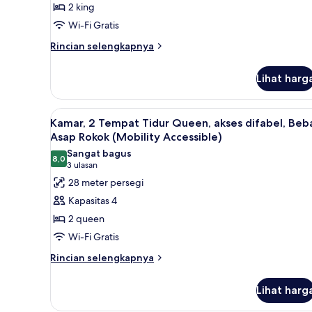
2 king
Tempat
Wi-Fi Gratis
Tidur,
Rincian
Bebas
Rincian selengkapnya
lebih
Asap
lanjut
Rokok
Lihat harg
untuk
Suite
Deluks,
Lihat
Kamar, 2 Tempat Tidur Queen, ak
7
Beberapa
Kamar, 2 Tempat Tidur Queen, akses difabel, Beb
semua
Tempat
Asap Rokok (Mobility Accessible)
Tidur,
foto
Sangat bagus
Bebas
8,0
untuk
8,0 dari 10
(3
3 ulasan
Asap
Kamar,
ulasan)
28 meter persegi
Rokok
2
Kapasitas 4
Tempat
2 queen
Tidur
Wi-Fi Gratis
Queen,
Rincian
akses
Rincian selengkapnya
lebih
difabel,
lanjut
Bebas
Lihat harg
untuk
Asap
Kamar,