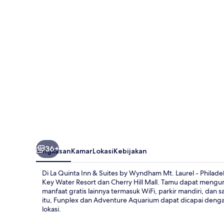
&
Suites
by
Wyndham
Mt.
Laurel
-
Philadelphia
36+
Ringkasan
Kamar
Lokasi
Kebijakan
Di La Quinta Inn & Suites by Wyndham Mt. Laurel - Philade
Key Water Resort dan Cherry Hill Mall. Tamu dapat mengu
manfaat gratis lainnya termasuk WiFi, parkir mandiri, dan 
itu, Funplex dan Adventure Aquarium dapat dicapai denga
lokasi.