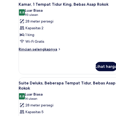
Lihat
Seprai antialergi, brankas, meja
5
Kamar, 1 Tempat Tidur King, Bebas Asap Rokok
semua
Luar Biasa
foto
8,8
8,8 dari 10
(93
93 ulasan
untuk
ulasan)
28 meter persegi
Kamar,
Kapasitas 2
1
1 king
Tempat
Wi-Fi Gratis
Tidur
King,
Rincian
Rincian selengkapnya
lebih
Bebas
lanjut
Asap
untuk
Rokok
Lihat harg
Kamar,
1
Tempat
Lihat
Suite Deluks, Beberapa Tempat T
Tidur
5
Suite Deluks, Beberapa Tempat Tidur, Bebas Asap
semua
King,
Rokok
Bebas
foto
Luar Biasa
Asap
8,8
untuk
8,8 dari 10
(14
14 ulasan
Rokok
Suite
ulasan)
28 meter persegi
Deluks,
Kapasitas 5
Beberapa