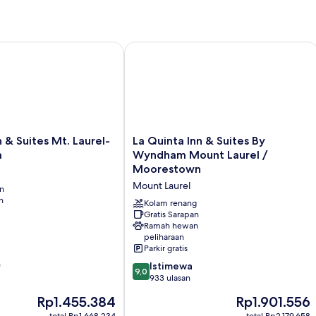
 Suites Mt. Laurel-Philadelphia
La Quinta Inn & Suites By Wyndham 
La
 & Suites Mt. Laurel-
La Quinta Inn & Suites By
Quinta
a
Wyndham Mount Laurel /
Inn
Moorestown
&
Mount Laurel
an
Suites
n
By
Kolam renang
Wyndham
Gratis Sarapan
Ramah hewan
Mount
peliharaan
Laurel
Parkir gratis
/
n
9.0
Moorestown
Istimewa
9,0
dari
Mount
933 ulasan
10,
Laurel
Harga
Harga
Rp1.455.384
Rp1.901.556
Istimewa,
sekarang
sekarang