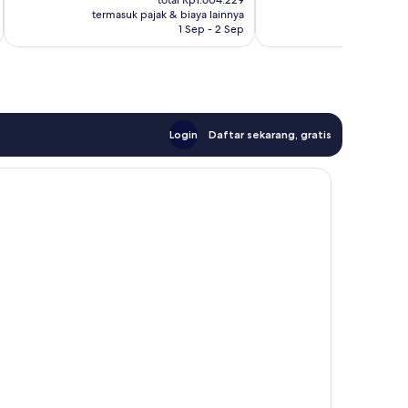
total Rp1.604.229
Rp1.399.545
Rp
termasuk pajak & biaya lainnya
termasuk paj
1 Sep - 2 Sep
Login
Daftar sekarang, gratis