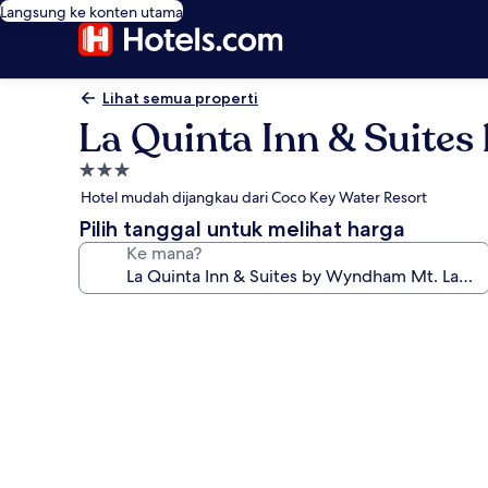
Langsung ke konten utama
Lihat semua properti
La Quinta Inn & Suites
Properti
bintang
Hotel mudah dijangkau dari Coco Key Water Resort
3.0
Pilih tanggal untuk melihat harga
Ke mana?
Galeri
foto
untuk
La
Quinta
Inn