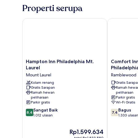
2
Rokok
Properti serupa
Tempat
(Mobility
Tidur
Accessible)
Queen,
Hampton Inn Philadelphia Mt. Laurel
Comfort Inn &
akses
difabel,
Bebas
Asap
Rokok
(Mobility
Accessible)
Hampton
Comfort
Hampton Inn Philadelphia Mt.
Comfort Inn
Inn
Inn
Laurel
Philadelphi
Philadelphia
&
Mount Laurel
Ramblewood
Mt.
Suites
Laurel
Kolam renang
Mt.
Gratis Sarap
Gratis Sarapan
Ramah hewa
Mount
Laurel-
Ramah hewan
peliharaan
Laurel
Philadelphia
peliharaan
Parkir gratis
Ramblewood
Parkir gratis
Wi-Fi Gratis
8.4
7.4
Sangat Baik
Bagus
8,4
7,4
dari
dari
1.012 ulasan
1.333 ulasa
10,
10,
Sangat
Bagus,
Harga
Rp1.599.634
Baik,
1.333
sekarang
1.012
ulasan