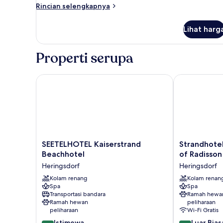
Building)
Rincian
Rincian selengkapnya
lebih
lanjut
Lihat harg
untuk
Kamar
Comfort
Properti serupa
(in
the
Villa
SEETELHOTEL Kaiserstrand Beachhotel
Strandhotel A
Building)
SEETELHOTEL
Strandhotel
SEETELHOTEL Kaiserstrand
Strandhote
Kaiserstrand
Ahlbeck,
Beachhotel
of Radisson
Beachhotel
a
Heringsdorf
Heringsdorf
Heringsdorf
member
Kolam renang
of
Kolam renan
Spa
Spa
Radisson
Transportasi bandara
Ramah hewa
Individuals
Ramah hewan
peliharaan
Heringsdorf
peliharaan
Wi-Fi Gratis
9.2
8.6
Istimewa
Luar Bias