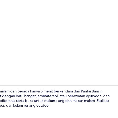
Halaman pro
b malam dan berada hanya 5 menit berkendara dari Pantai Bansin.
 dengan batu hangat, aromaterapi, atau perawatan Ayurveda, dan
diterania serta buka untuk makan siang dan makan malam. Fasilitas
Teras/patio
oor, dan kolam renang outdoor.