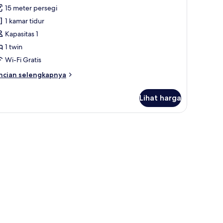
ntuk
ulasan)
15 meter persegi
amar
1 kamar tidur
ingle
Kapasitas 1
Main
1 twin
uilding)
Wi-Fi Gratis
ncian
ncian selengkapnya
bih
njut
Lihat harga
tuk
amar
ngle
ain
ilding)