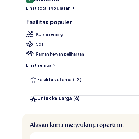
9,0 dari 10
Lihat total 145 ulasan
2 restoran; 
Fasilitas populer
Kolam renang
Spa
Ramah hewan peliharaan
Lihat semua
Fasilitas utama
(12)
Untuk keluarga
(6)
Alasan kami menyukai properti ini