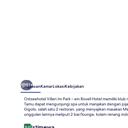
Park
–
ein
Rovell
Hotel
51+
Ringkasan
Kamar
Lokasi
Kebijakan
Ostseehotel Villen Im Park – ein Rovell Hotel memiliki klu
Tamu dapat mengunjungi spa untuk manjakan dengan pijat
Gigolo, salah satu 2 restoran, yang menyajikan masakan Me
unggulan lainnya meliputi 2 bar/lounge, kolam renang ind
Ulasan
Istimewa
9,0