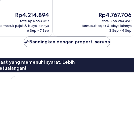
Istimewa,
55
Harga
Harga
Rp4.214.894
Rp4.767.706
ulasan
sekarang
sekarang
total Rp4.663.027
total Rp5.254.490
Rp4.214.894
Rp4.767.706
termasuk pajak & biaya lainnya
termasuk pajak & biaya lainnya
6 Sep - 7 Sep
3 Sep - 4 Sep
Bandingkan dengan properti serupa
faat yang memenuhi syarat. Lebih
etualangan!