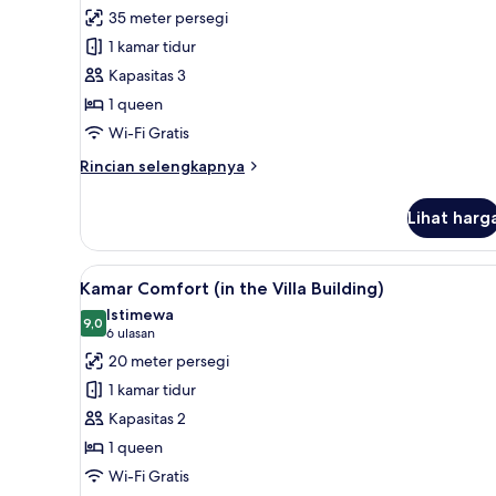
Buildings)
untuk
ulasan)
35 meter persegi
Suite
1 kamar tidur
(Villa
Kapasitas 3
Building)
1 queen
Wi-Fi Gratis
Rincian
Rincian selengkapnya
lebih
lanjut
Lihat harg
untuk
Suite
(Villa
Lihat
Kamar Comfort (in the Villa Bu
3
Building)
Kamar Comfort (in the Villa Building)
semua
Istimewa
foto
9,0
9,0 dari 10
(6
6 ulasan
untuk
ulasan)
20 meter persegi
Kamar
1 kamar tidur
Comfort
Kapasitas 2
(in
1 queen
the
Wi-Fi Gratis
Villa