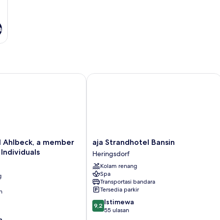
a
hlbeck, a member of Radisson Individuals
aja Strandhotel Bansin
aja
l Ahlbeck, a member
aja Strandhotel Bansin
Strandhotel
 Individuals
Heringsdorf
Bansin
Kolam renang
Heringsdorf
Spa
g
Transportasi bandara
Tersedia parkir
n
9.2
Istimewa
9,2
dari
55 ulasan
10,
a