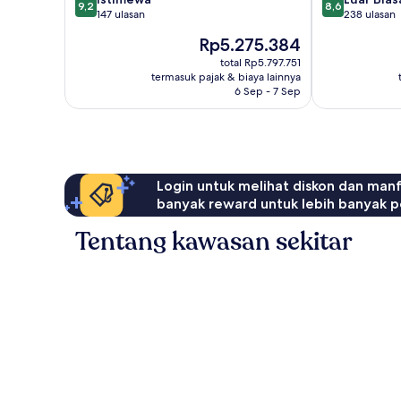
9,2
8,6
dari
dari
147 ulasan
238 ulasan
10,
10,
Harga
Rp5.275.384
Istimewa,
Luar
sekarang
147
Biasa,
total Rp5.797.751
Rp5.275.384
termasuk pajak & biaya lainnya
ulasan
238
6 Sep - 7 Sep
ulasan
Login untuk melihat diskon dan man
banyak reward untuk lebih banyak p
Tentang kawasan sekitar