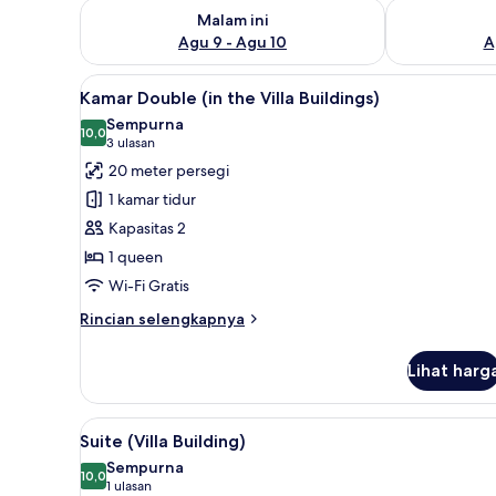
Periksa ketersediaan untuk malam ini Agu 9 - Agu 10
Periksa keter
Malam ini
Agu 9 - Agu 10
A
Lihat
Minibar, brankas, meja kerja, 
5
Kamar Double (in the Villa Buildings)
semua
Sempurna
foto
10,0
10,0 dari 10
(3
3 ulasan
untuk
ulasan)
20 meter persegi
Kamar
1 kamar tidur
Double
Kapasitas 2
(in
1 queen
the
Wi-Fi Gratis
Villa
Buildings)
Rincian
Rincian selengkapnya
lebih
lanjut
Lihat harg
untuk
Kamar
Double
Lihat
Suite (Villa Building) | Miniba
4
(in
Suite (Villa Building)
semua
the
Sempurna
Villa
foto
10,0
10,0 dari 10
(1
1 ulasan