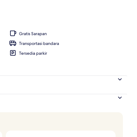
melayani sarapan, makan siang, dan makan malam
Gratis Sarapan
Transportasi bandara
Tersedia parkir