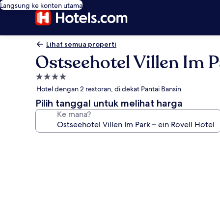
Langsung ke konten utama
Lihat semua properti
Ostseehotel Villen Im P
Properti
bintang
Hotel dengan 2 restoran, di dekat Pantai Bansin
4.0
Pilih tanggal untuk melihat harga
Ke mana?
Galeri
foto
untuk
Ostseehotel
Villen
Im