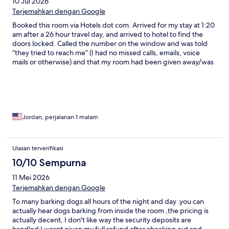
10 Jul 2026
Terjemahkan dengan Google
Booked this room via Hotels dot com. Arrived for my stay at 1:20
am after a 26 hour travel day, and arrived to hotel to find the
doors locked. Called the number on the window and was told
“they tried to reach me” (I had no missed calls, emails, voice
mails or otherwise) and that my room had been given away/was
unavailable. Do not book at this hotel if you’re planning to show
up after 11pm. I’m still fighting to have my money reimbursed
because of this; cost me extra time and money in travel and also
paid for a room I was denied access to. ZERO STARS. Hope
management sees this.
Jordan, perjalanan 1 malam
Ulasan terverifikasi
10/10 Sempurna
11 Mei 2026
Terjemahkan dengan Google
To many barking dogs all hours of the night and day .you can
actually hear dogs barking from inside the room ,the pricing is
actually decent, I don't like way the security deposits are