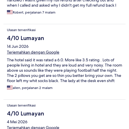
handled I wasnt given my full refund after checking out and
when I called and asked why I didn't get my full refund back I
was never contacted back. But if you need a decent weekly
Robert, perjalanan 7 malam
spot or extended stay , I would recommend this hotel ,
Ulasan terverifikasi
4/10 Lumayan
14 Jun 2026
Terjemahkan dengan Google
The hotel said it was rated a 6.0. More like 3.5 rating . Lots of
people living in hotel and they are loud and very noisy. The room
above us sounds like they were playing football half the night.
The 2 pillows you get are so thin you better bring your own. The
floor left my whit socks black. The lady at the desk even shift
was very helpful. She should find a better job or get a raise
allen, perjalanan 2 malam
Ulasan terverifikasi
4/10 Lumayan
4 Mei 2026
Terjemahkan dengan Google