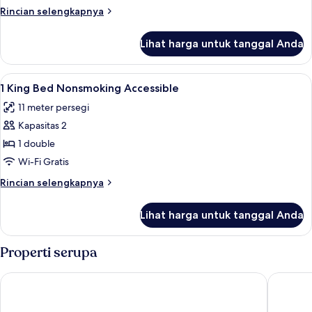
Rincian
Rincian selengkapnya
lebih
lanjut
Lihat harga untuk tanggal Anda
untuk
Kamar
Lihat
Meja kerja, ruang kerja ramah laptop,
6
1 King Bed Nonsmoking Accessible
semua
11 meter persegi
foto
Kapasitas 2
untuk
1
1 double
King
Wi-Fi Gratis
Bed
Rincian
Rincian selengkapnya
Nonsmoking
lebih
Accessible
lanjut
Lihat harga untuk tanggal Anda
untuk
1
King
Properti serupa
Bed
Nonsmoking
Travelodge by Wyndham Golden/Denver
La Quint
Accessible