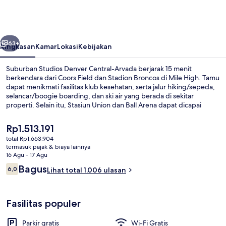
Denver
Central-
Arvada
belumnya
Berikutnya
63+
Ringkasan
Kamar
Lokasi
Kebijakan
Suburban Studios Denver Central-Arvada berjarak 15 menit
berkendara dari Coors Field dan Stadion Broncos di Mile High. Tamu
dapat menikmati fasilitas klub kesehatan, serta jalur hiking/sepeda,
selancar/boogie boarding, dan ski air yang berada di sekitar
properti. Selain itu, Stasiun Union dan Ball Arena dapat dicapai
dengan berkendara singkat.
Harga
Rp1.513.191
saat
total Rp1.663.904
ini
termasuk pajak & biaya lainnya
Meja kerja, ruang kerja ramah laptop,
Rp1.513.191
16 Agu - 17 Agu
Ulasan
Bagus
6,0
Lihat total 1.006 ulasan
6,0 dari 10
Fasilitas populer
Parkir gratis
Wi-Fi Gratis