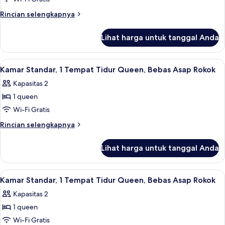
Asap
Standar,
Rokok
Rincian
Rincian selengkapnya
1
lebih
lanjut
Tempat
Lihat harga untuk tanggal Anda
untuk
Tidur
Kamar
King,
Standar,
Lihat
Meja kerja, ruang kerja ramah laptop,
12
Bebas
1
Kamar Standar, 1 Tempat Tidur Queen, Bebas Asap Rokok
semua
Tempat
Asap
Kapasitas 2
Tidur
foto
Rokok
King,
1 queen
untuk
Bebas
Kamar
Wi-Fi Gratis
Asap
Standar,
Rokok
Rincian
Rincian selengkapnya
1
lebih
lanjut
Tempat
Lihat harga untuk tanggal Anda
untuk
Tidur
Kamar
Queen,
Standar,
Lihat
Meja kerja, ruang kerja ramah laptop,
11
Bebas
1
Kamar Standar, 1 Tempat Tidur Queen, Bebas Asap Rokok
semua
Tempat
Asap
Kapasitas 2
Tidur
foto
Rokok
Queen,
1 queen
untuk
Bebas
Kamar
Wi-Fi Gratis
Asap