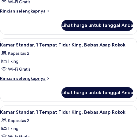
Wi-Fi Gratis
1
Rokok
Tempat
Rincian
Rincian selengkapnya
lebih
Tidur
lanjut
King,
Lihat harga untuk tanggal Anda
untuk
akses
Kamar,
difabel,
1
Lihat
Meja kerja, ruang kerja ramah laptop,
11
Tempat
Bebas
Kamar Standar, 1 Tempat Tidur King, Bebas Asap Rokok
semua
Tidur
Asap
Kapasitas 2
King,
foto
Rokok
akses
1 king
untuk
(Accessible
difabel,
Kamar
Wi-Fi Gratis
Bebas
Tub)
Standar,
Asap
Rincian
Rincian selengkapnya
Rokok
1
lebih
(Accessible
lanjut
Tempat
Lihat harga untuk tanggal Anda
Tub)
untuk
Tidur
Kamar
King,
Standar,
Lihat
Meja kerja, ruang kerja ramah laptop,
11
Bebas
1
Kamar Standar, 1 Tempat Tidur King, Bebas Asap Rokok
semua
Tempat
Asap
Kapasitas 2
Tidur
foto
Rokok
King,
1 king
untuk
Bebas
Kamar
Wi-Fi Gratis