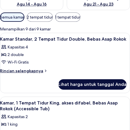
Agu 14 - Agu 16
Agu 21 - Agu 23
Filter
Semua kamar
2 tempat tidur
1 tempat tidur
tersedia
untuk
Menampilkan 9 dari 9 kamar
kamar
Lihat
Meja kerja, ruang kerja ramah laptop,
11
Kamar Standar, 2 Tempat Tidur Double, Bebas Asap Rokok
semua
Kapasitas 4
foto
2 double
untuk
Kamar
Wi-Fi Gratis
Standar,
Rincian
Rincian selengkapnya
2
lebih
lanjut
Tempat
Lihat harga untuk tanggal Anda
untuk
Tidur
Kamar
Double,
Standar,
Lihat
Meja kerja, ruang kerja ramah laptop,
10
Bebas
2
Kamar, 1 Tempat Tidur King, akses difabel, Bebas Asap
semua
Tempat
Asap
Rokok (Accessible Tub)
Tidur
foto
Rokok
Kapasitas 2
Double,
untuk
Bebas
1 king
Kamar,
Asap