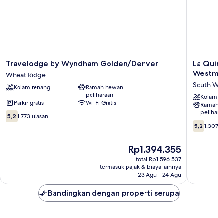
Travelodge
La
Travelodge by Wyndham Golden/Denver
La Qui
by
Quinta
Westm
Wheat Ridge
Wyndham
Inn
South W
Kolam renang
Ramah hewan
Golden/Denver
by
peliharaan
Wheat
Wyndh
Kolam
Parkir gratis
Wi-Fi Gratis
Ramah
Ridge
Denver
peliha
5.2
Westmin
5,2
1.773 ulasan
dari
South
5.2
5,2
1.307
10,
Westmin
dari
1.773
10,
Harga
Rp1.394.355
ulasan
1.307
sekarang
ulasan
total Rp1.596.537
Rp1.394.355
termasuk pajak & biaya lainnya
23 Agu - 24 Agu
Bandingkan dengan properti serupa