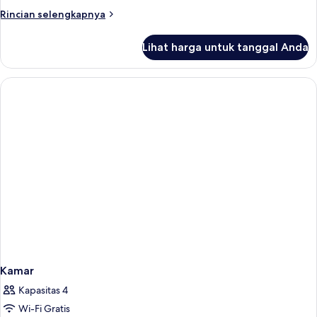
Standar,
Rokok
Rincian
Rincian selengkapnya
1
lebih
lanjut
Tempat
Lihat harga untuk tanggal Anda
untuk
Tidur
Kamar
Queen,
Standar,
Bebas
1
Tempat
Asap
Tidur
Rokok
Queen,
Bebas
Asap
Rokok
Kamar
Kapasitas 4
Wi-Fi Gratis