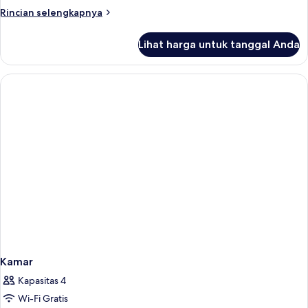
Rincian
Rincian selengkapnya
lebih
lanjut
Lihat harga untuk tanggal Anda
untuk
Kamar
Kamar
Kapasitas 4
Wi-Fi Gratis