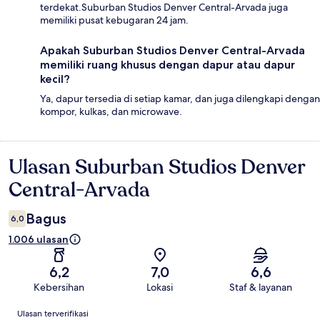
terdekat.Suburban Studios Denver Central-Arvada juga
memiliki pusat kebugaran 24 jam.
Apakah Suburban Studios Denver Central-Arvada
memiliki ruang khusus dengan dapur atau dapur
kecil?
Ya, dapur tersedia di setiap kamar, dan juga dilengkapi dengan
kompor, kulkas, dan microwave.
Ulasan Suburban Studios Denver
Ulasan
Central-Arvada
Bagus
6,0
1.006 ulasan
6,2
7,0
6,6
Kebersihan
Lokasi
Staf & layanan
Ulasan
Ulasan terverifikasi