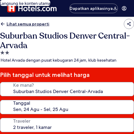
Langsung ke konten utama
Dapatkan aplikasinya
Lihat semua properti
Suburban Studios Denver Central-
Arvada
Properti
bintang
Hotel Arvada dengan pusat kebugaran 24 jam, klub kesehatan
2.0
Pilih tanggal untuk melihat harga
Ke mana?
Tanggal
Traveler