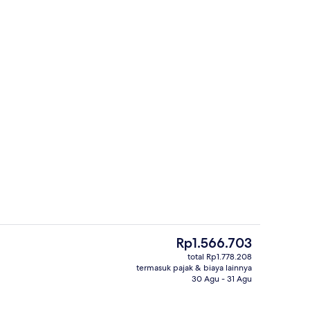
Sudah termasuk sarapan prasmanan se
Harga
Rp1.566.703
saat
total Rp1.778.208
ini
termasuk pajak & biaya lainnya
 kerja, dan setrika/meja setrika
Eksterior
Rp1.566.703
30 Agu - 31 Agu