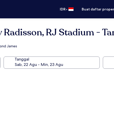
•
IDR
Buat daftar prope
y Radisson, RJ Stadium - Ta
mond James
Tanggal