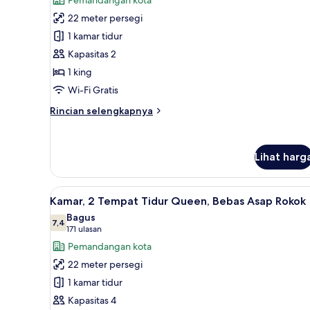
Kamar,
22 meter persegi
1
1 kamar tidur
Tempat
Kapasitas 2
Tidur
1 king
King,
Bebas
Wi-Fi Gratis
Asap
Rincian
Rincian selengkapnya
Rokok
lebih
lanjut
untuk
Lihat harg
Kamar,
1
Tempat
Lihat
Brankas, meja kerja, dan setrik
Tidur
8
Kamar, 2 Tempat Tidur Queen, Bebas Asap Rokok
semua
King,
Bagus
Bebas
foto
7,4
7,4 dari 10
(171
171 ulasan
Asap
untuk
ulasan)
Pemandangan kota
Rokok
Kamar,
22 meter persegi
2
1 kamar tidur
Tempat
Kapasitas 4
Tidur