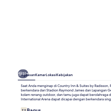
Suites
by
Radisson,
RJ
Stadium
-
Tampa
Airport
East
31+
Ringkasan
Kamar
Lokasi
Kebijakan
Saat Anda menginap di Country Inn & Suites by Radisson, 
berkendara dari Stadion Raymond James dan Lapangan Geo
kolam renang outdoor, dan tamu juga dapat berolahraga d
International Arena dapat dicapai dengan berkendara singk
Ulasan
Bagus
7,2