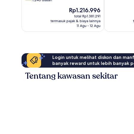
dari
1.240 ulasan
10,
Town
10,
Sangat
'n'
Harga
Rp1.216.996
Bagus,
Baik,
Country
sekarang
1.240
total Rp1.381.291
1.463
Rp1.216.996
termasuk pajak & biaya lainnya
ulasan
ulasan
11 Agu - 12 Agu
Login untuk melihat diskon dan man
banyak reward untuk lebih banyak p
Tentang kawasan sekitar