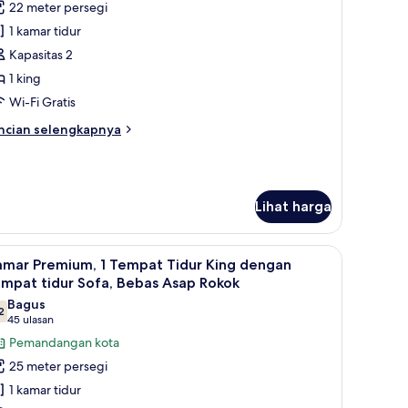
22 meter persegi
amar,
1 kamar tidur
empat
Kapasitas 2
idur
1 king
ing,
Wi-Fi Gratis
kses
ncian
ncian selengkapnya
fabel,
bih
ebas
njut
tuk
sap
mar,
okok
Lihat harga
oll-
empat
dur
etrika
ihat
Brankas, meja kerja, dan setrika/meja setrika
ng,
3
hower)
amar Premium, 1 Tempat Tidur King dengan
emua
ses
mpat tidur Sofa, Bebas Asap Rokok
fabel,
oto
Bagus
bas
2
ntuk
7,2 dari 10
(45
45 ulasan
ap
amar
ulasan)
kok
Pemandangan kota
remium,
oll-
25 meter persegi
1 kamar tidur
ower)
empat