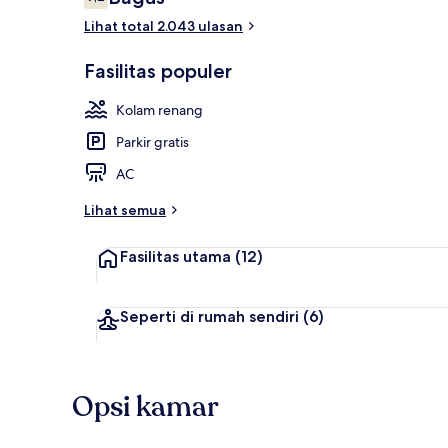
7,2 dari 10
Lihat total 2.043 ulasan
Lobi
Fasilitas populer
Kolam renang
Parkir gratis
AC
Lihat semua
Fasilitas utama
(12)
Seperti di rumah sendiri
(6)
Opsi kamar