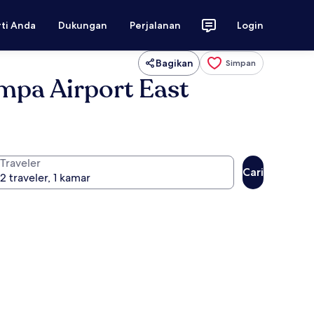
rti Anda
Dukungan
Perjalanan
Login
Bagikan
Simpan
mpa Airport East
Traveler
Cari