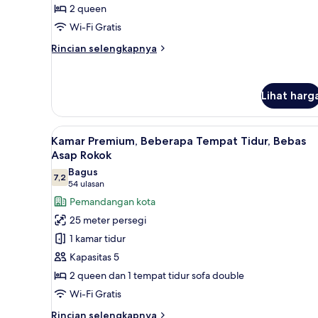
2 queen
Queen,
Bebas
Wi-Fi Gratis
Asap
Rincian
Rincian selengkapnya
Rokok
lebih
lanjut
untuk
Lihat harg
Kamar,
2
Tempat
Lihat
Kamar Premium, Beberapa Tempa
Tidur
3
Kamar Premium, Beberapa Tempat Tidur, Bebas
semua
Queen,
Asap Rokok
Bebas
foto
Bagus
Asap
7,2
untuk
7,2 dari 10
(54
54 ulasan
Rokok
Kamar
ulasan)
Pemandangan kota
Premium,
25 meter persegi
Beberapa
1 kamar tidur
Tempat
Kapasitas 5
Tidur,
2 queen dan 1 tempat tidur sofa double
Bebas
Wi-Fi Gratis
Asap
Rokok
Rincian
Rincian selengkapnya