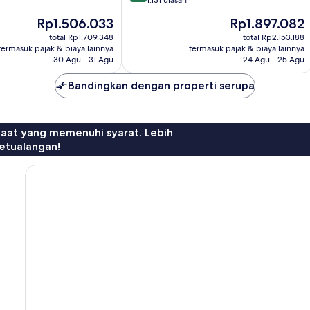
dari
1.131 ulasan
10,
Harga
Harga
Rp1.506.033
Rp1.897.082
Sangat
sekarang
sekarang
Baik,
total Rp1.709.348
total Rp2.153.188
Rp1.506.033
Rp1.897.082
termasuk pajak & biaya lainnya
termasuk pajak & biaya lainnya
1.131
30 Agu - 31 Agu
24 Agu - 25 Agu
ulasan
Bandingkan dengan properti serupa
faat yang memenuhi syarat. Lebih
etualangan!