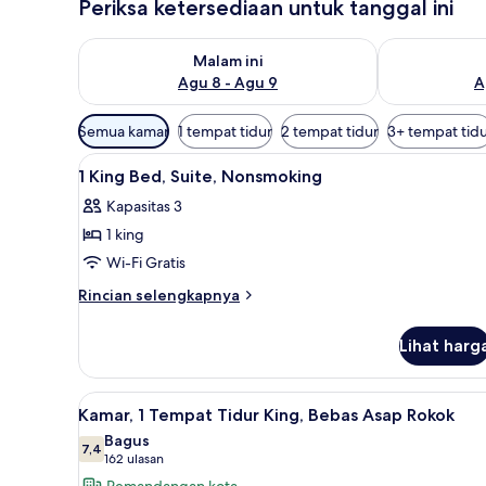
Periksa ketersediaan untuk tanggal ini
Periksa ketersediaan untuk malam ini Agu 8 - Agu 9
Periksa keter
Malam ini
Agu 8 - Agu 9
A
Filter
Semua kamar
1 tempat tidur
2 tempat tidur
3+ tempat tid
tersedia
Lihat
Eksterior
untuk
1
1 King Bed, Suite, Nonsmoking
semua
kamar
Kapasitas 3
foto
1 king
untuk
1
Wi-Fi Gratis
King
Rincian
Rincian selengkapnya
Bed,
lebih
lanjut
Suite,
Lihat harg
untuk
Nonsmoking
1
King
Lihat
Brankas, meja kerja, dan setrik
5
Bed,
Kamar, 1 Tempat Tidur King, Bebas Asap Rokok
semua
Suite,
Bagus
Nonsmoking
foto
7,4
7,4 dari 10
(162
162 ulasan
untuk
ulasan)
Pemandangan kota