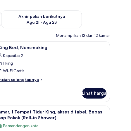
 ini Agu 14 - Agu 16
Periksa ketersediaan untuk akhir pekan berikutnya Agu 21 - A
Akhir pekan berikutnya
Agu 21 - Agu 23
Menampilkan 12 dari 12 kamar
etrika
ihat
Brankas, meja kerja, dan setrika/meja setrika
1
 King Bed, Nonsmoking
emua
Kapasitas 2
oto
1 king
ntuk
Wi-Fi Gratis
ing
ncian
ncian selengkapnya
ed,
bih
njut
onsmoking
Lihat harga
tuk
ng
etrika
ihat
Brankas, meja kerja, dan setrika/meja setrika
5
d,
mar, 1 Tempat Tidur King, akses difabel, Bebas
emua
onsmoking
ap Rokok (Roll-in Shower)
oto
Pemandangan kota
ntuk