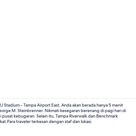
Lobi
RJ Stadium - Tampa Airport East, Anda akan berada hanya 5 menit
rge M. Steinbrenner. Nikmati kesegaran berenang di pagi hari di
i pusat kebugaran. Selain itu, Tampa Riverwalk dan Benchmark
Brankas, meja
at.Para traveler terkesan dengan staf dan lokasi.