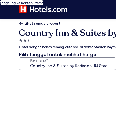
Langsung ke konten utama
Lihat semua properti
Country Inn & Suites b
Properti
bintang
Hotel dengan kolam renang outdoor, di dekat Stadion Ray
2.5
Pilih tanggal untuk melihat harga
Ke mana?
Galeri
foto
untuk
Country
Inn
&