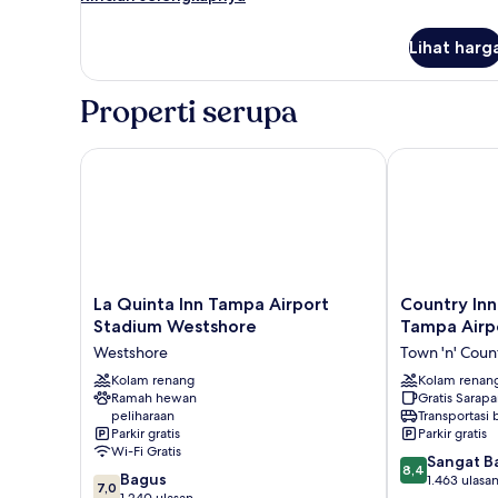
lebih
lanjut
Lihat harg
untuk
Kamar
Premium,
Properti serupa
Beberapa
Tempat
Tidur,
La Quinta Inn Tampa Airport Stadium Westshore
Country Inn &
Bebas
Asap
Rokok
La
Country
La Quinta Inn Tampa Airport
Country Inn
Quinta
Inn
Stadium Westshore
Tampa Airpo
Inn
&
Westshore
Town 'n' Coun
Tampa
Suites
Airport
Kolam renang
by
Kolam renan
Ramah hewan
Gratis Sarap
Stadium
Radisson,
peliharaan
Transportasi
Westshore
Tampa
Parkir gratis
Parkir gratis
Westshore
Airport
Wi-Fi Gratis
8.4
North,
Sangat B
8,4
7.0
Bagus
dari
FL
1.463 ulasa
7,0