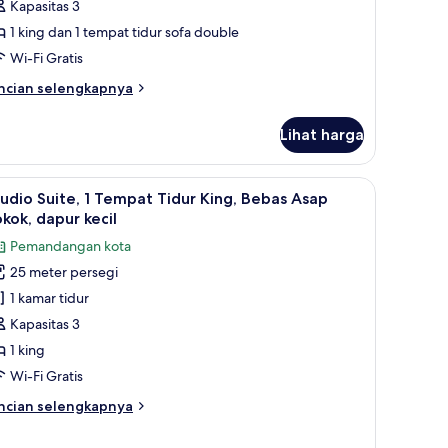
Kapasitas 3
idur
1 king dan 1 tempat tidur sofa double
ing
Wi-Fi Gratis
engan
empat
ncian
ncian selengkapnya
idur
bih
njut
ofa,
Lihat harga
tuk
ebas
amar
sap
emium,
etrika
ihat
Studio Suite, 1 Tempat Tidur King, Bebas Asap 
3
okok
udio Suite, 1 Tempat Tidur King, Bebas Asap
emua
empat
kok, dapur kecil
dur
oto
Pemandangan kota
ng
ntuk
engan
25 meter persegi
tudio
mpat
1 kamar tidur
ite,
dur
fa,
Kapasitas 3
bas
empat
1 king
ap
idur
kok
Wi-Fi Gratis
ing,
ncian
ncian selengkapnya
ebas
bih
sap
njut