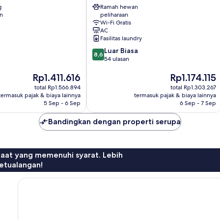
g
Ramah hewan
BODRUM
an
peliharaan
Pusat
Wi-Fi Gratis
Kota
AC
Bodrum
Fasilitas laundry
8.6
Luar Biasa
8,6
dari
54 ulasan
10,
Harga
Harga
Rp1.411.616
Rp1.174.115
Luar
sekarang
sekarang
Biasa,
total Rp1.566.894
total Rp1.303.267
Rp1.411.616
Rp1.174.115
54
termasuk pajak & biaya lainnya
termasuk pajak & biaya lainnya
ulasan
5 Sep - 6 Sep
6 Sep - 7 Sep
Bandingkan dengan properti serupa
faat yang memenuhi syarat. Lebih
etualangan!