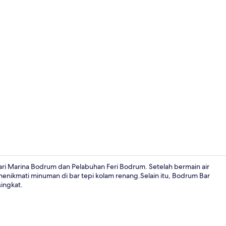
Teras/patio
dari Marina Bodrum dan Pelabuhan Feri Bodrum. Setelah bermain air
enikmati minuman di bar tepi kolam renang.Selain itu, Bodrum Bar
singkat.
Bagian depa