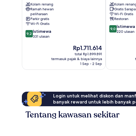
Kolam renang
Kolam renan
Bodrum
Kota
Ramah hewan
Gratis Sarap
Pusat
Bodrum
peliharaan
Wi-Fi Gratis
Kota
Parkir gratis
Restoran
Bodrum
Wi-Fi Gratis
9.0
Istimewa
9,0
9.2
Istimewa
dari
220 ulasan
9,2
dari
331 ulasan
10,
10,
Istimewa,
Harga
Rp1.711.614
Istimewa,
220
sekarang
331
ulasan
total Rp1.899.891
Rp1.711.614
ulasan
termasuk pajak & biaya lainnya
1 Sep - 2 Sep
Login untuk melihat diskon dan man
banyak reward untuk lebih banyak p
Tentang kawasan sekitar