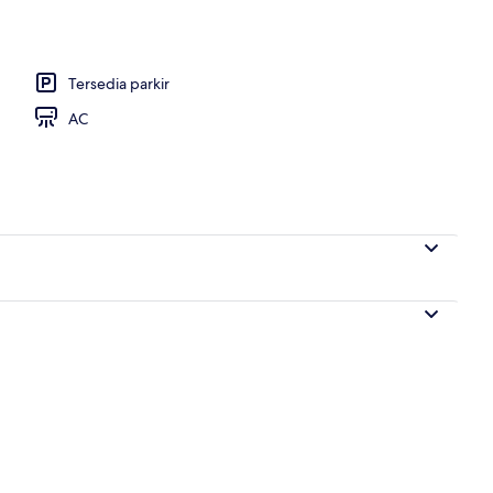
g outdoor musiman
Tersedia parkir
AC