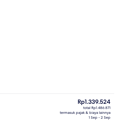
Bagian depan properti
Harga
Rp1.339.524
saat
total Rp1.486.871
ini
termasuk pajak & biaya lainnya
n properti
Dek berjemur
Rp1.339.524
1 Sep - 2 Sep