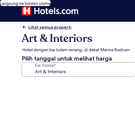
Langsung ke konten utama
Lihat semua properti
Art & Interiors
Hotel dengan bar kolam renang, di dekat Marina Bodrum
Pilih tanggal untuk melihat harga
Ke mana?
Galeri
foto
untuk
Art
&
Interiors