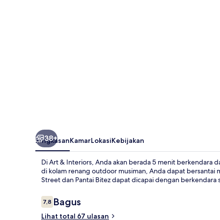
38+
Ringkasan
Kamar
Lokasi
Kebijakan
Di Art & Interiors, Anda akan berada 5 menit berkendara 
di kolam renang outdoor musiman, Anda dapat bersantai m
Street dan Pantai Bitez dapat dicapai dengan berkendara 
Ulasan
Bagus
7,8
7,8 dari 10
Lihat total 67 ulasan