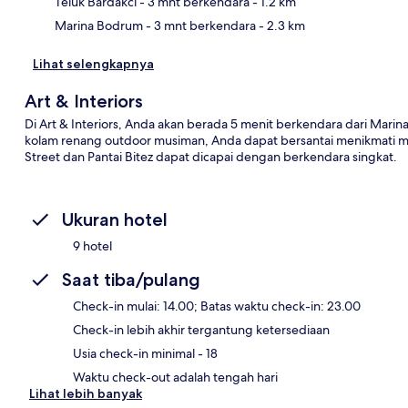
Teluk Bardakci
- 3 mnt berkendara
- 1.2 km
Marina Bodrum
- 3 mnt berkendara
- 2.3 km
Lihat selengkapnya
Art & Interiors
Di Art & Interiors, Anda akan berada 5 menit berkendara dari Mari
kolam renang outdoor musiman, Anda dapat bersantai menikmati mi
Street dan Pantai Bitez dapat dicapai dengan berkendara singkat.
Ukuran hotel
9 hotel
Saat tiba/pulang
Check-in mulai: 14.00; Batas waktu check-in: 23.00
Check-in lebih akhir tergantung ketersediaan
Usia check-in minimal - 18
Waktu check-out adalah tengah hari
Lihat lebih banyak