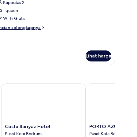
Kapasitas 2
ntuk
amar
1 queen
asik
Wi-Fi Gratis
ncian
ncian selengkapnya
bih
njut
tuk
amar
asik
Lihat harga
Costa Sariyaz Hotel
PORTO AZUL OTEL
Costa
PORTO
Costa Sariyaz Hotel
PORTO AZUL OTEL
Sariyaz
AZUL
Pusat Kota Bodrum
Pusat Kota Bodrum
Hotel
OTEL