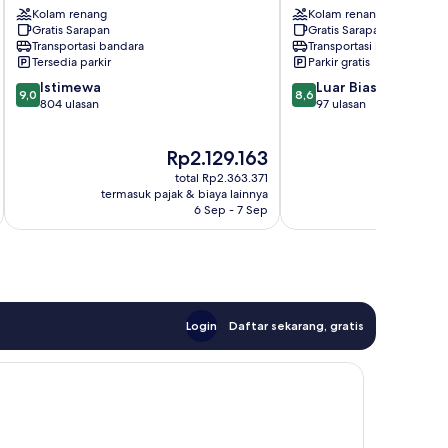
Kolam renang
Kolam renang
Pusat
Pusat
Gratis Sarapan
Gratis Sarapan
Kota
Kota
Transportasi bandara
Transportasi bandara
Bodrum
Bodrum
Tersedia parkir
Parkir gratis
9.0
8.6
Istimewa
Luar Biasa
9,0
8,6
dari
dari
804 ulasan
97 ulasan
10,
10,
Istimewa,
Luar
Harga
Ha
Rp2.129.163
R
804
Biasa,
sekarang
se
ulasan
97
total Rp2.363.371
Rp2.129.163
Rp
ulasan
termasuk pajak & biaya lainnya
termasuk paj
6 Sep - 7 Sep
Login
Daftar sekarang, gratis