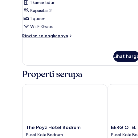
1 kamar tidur
untuk
Kamar
Kapasitas 2
Comfort
1 queen
Wi-Fi Gratis
Rincian
Rincian selengkapnya
lebih
lanjut
untuk
Lihat harg
Kamar
Comfort
Properti serupa
The Poyz Hotel Bodrum
BERG OTEL
The
BERG
The Poyz Hotel Bodrum
BERG OTEL
Poyz
OTEL
Pusat Kota Bodrum
Pusat Kota B
Hotel
Pusat