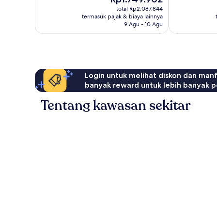
sekarang
1.426
4.697
total Rp2.087.844
Rp1.749.902
ulasan
ulasan
termasuk pajak & biaya lainnya
9 Agu - 10 Agu
Login untuk melihat diskon dan man
banyak reward untuk lebih banyak p
Tentang kawasan sekitar