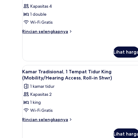
untuk
ulasan)
Kapasitas 4
Studio
1 double
Suite,
Wi-Fi Gratis
1
Rincian
kamar
Rincian selengkapnya
lebih
tidur
lanjut
untuk
Lihat harg
Studio
Suite,
1
Lihat
Seprai premium, brankas, meja
kamar
5
Kamar Tradisional, 1 Tempat Tidur King
semua
tidur
(Mobility/Hearing Access, Roll-in Shwr)
foto
1 kamar tidur
untuk
Kapasitas 2
Kamar
1 king
Tradisional,
1
Wi-Fi Gratis
Tempat
Rincian
Rincian selengkapnya
Tidur
lebih
lanjut
King
Lihat harg
untuk