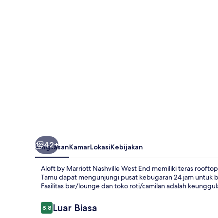
Nashville
West
End
42+
Ringkasan
Kamar
Lokasi
Kebijakan
Aloft by Marriott Nashville West End memiliki teras rooftop 
Tamu dapat mengunjungi pusat kebugaran 24 jam untuk be
Fasilitas bar/lounge dan toko roti/camilan adalah keunggula
Ulasan
Luar Biasa
8,8
8,8 dari 10