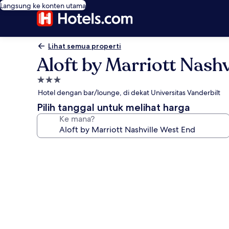
Langsung ke konten utama
Lihat semua properti
Aloft by Marriott Nashv
Properti
bintang
Hotel dengan bar/lounge, di dekat Universitas Vanderbilt
3.0
Pilih tanggal untuk melihat harga
Ke mana?
Galeri
foto
untuk
Aloft
by
Marriott