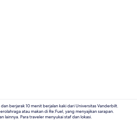
Lounge lobi
dan berjarak 10 menit berjalan kaki dari Universitas Vanderbilt.
rolahraga atau makan di Re:Fuel, yang menyajikan sarapan.
n lainnya. Para traveler menyukai staf dan lokasi.
Lounge lobi