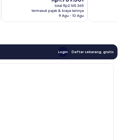
Istimewa,
West
sekarang
se
ulasan
512
End
total Rp2.165.365
Rp1.739.501
Rp
termasuk pajak & biaya lainnya
termasuk paj
ulasan
9 Agu - 10 Agu
Login
Daftar sekarang, gratis