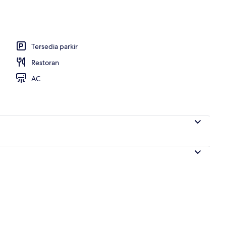
 dari properti
Tersedia parkir
Restoran
AC