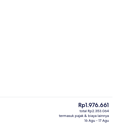
Eksterior
Harga
Rp1.976.661
saat
total Rp2.353.064
ini
termasuk pajak & biaya lainnya
Interior
Rp1.976.661
16 Agu - 17 Agu