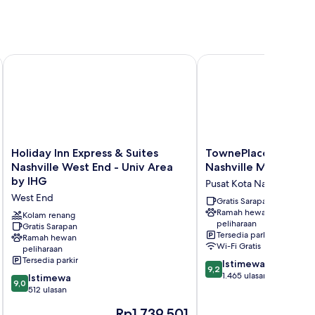
owntown
Holiday Inn Express & Suites Nashville West End - Univ Area 
TownePlace Suites by 
Holiday
TownePlace
Holiday Inn Express & Suites
TownePlace Suites b
Inn
Suites
Nashville West End - Univ Area
Nashville Midtown
Express
by
by IHG
Pusat Kota Nashville
&
Marriott
West End
Suites
Nashville
Gratis Sarapan
Ramah hewan
Nashville
Midtown
Kolam renang
peliharaan
West
Gratis Sarapan
Pusat
Tersedia parkir
Ramah hewan
End
Kota
Wi-Fi Gratis
peliharaan
-
Nashville
Tersedia parkir
9.2
Istimewa
Univ
9,2
dari
1.465 ulasan
9.0
Area
Istimewa
9,0
10,
dari
by
512 ulasan
Istimewa,
10,
IHG
Harga
Ha
Rp1.739.501
R
1.465