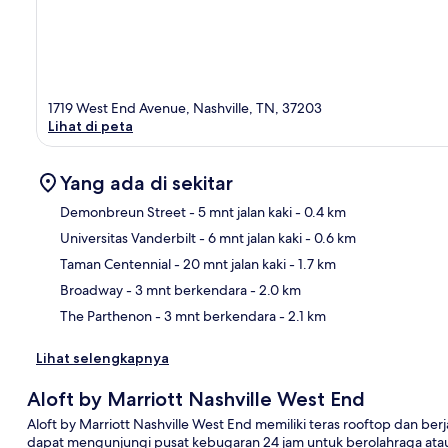
1719 West End Avenue, Nashville, TN, 37203
Lihat di peta
Yang ada di sekitar
Demonbreun Street
- 5 mnt jalan kaki
- 0.4 km
Universitas Vanderbilt
- 6 mnt jalan kaki
- 0.6 km
Pet
Taman Centennial
- 20 mnt jalan kaki
- 1.7 km
Broadway
- 3 mnt berkendara
- 2.0 km
The Parthenon
- 3 mnt berkendara
- 2.1 km
Lihat selengkapnya
Aloft by Marriott Nashville West End
Aloft by Marriott Nashville West End memiliki teras rooftop dan berj
dapat mengunjungi pusat kebugaran 24 jam untuk berolahraga atau m