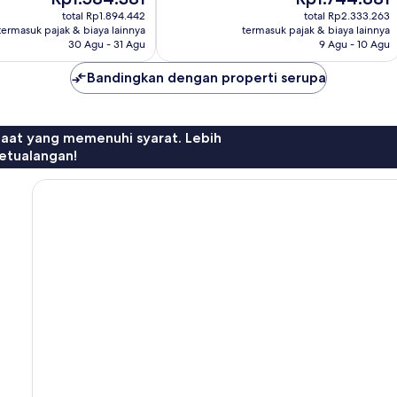
sekarang
sekarang
1.290
total Rp1.894.442
total Rp2.333.263
Rp1.584.381
Rp1.744.881
ulasan
termasuk pajak & biaya lainnya
termasuk pajak & biaya lainnya
30 Agu - 31 Agu
9 Agu - 10 Agu
Bandingkan dengan properti serupa
faat yang memenuhi syarat. Lebih
etualangan!