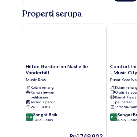
(Mobility/Hearing
Kamar
Access,
Tradisional,
Properti serupa
Roll-
1
Tempat
in
Tidur
Hilton Garden Inn Nashville Vanderbilt
Comfort Inn D
Shwr)
King
(Mobility/Hearing
Access,
Roll-
in
Shwr)
Hilton
Comfort
Hilton Garden Inn Nashville
Comfort In
Garden
Inn
Vanderbilt
- Music Cit
Inn
Downtown
Music Row
Pusat Kota Nas
Nashville
Nashville
Vanderbilt
Kolam renang
-
Kolam renan
Ramah hewan
Gratis Sarap
Music
Music
peliharaan
Ramah hewa
Row
City
Tersedia parkir
peliharaan
Center
Wi-Fi Gratis
Tersedia park
Pusat
8.4
8.0
Sangat Baik
Sangat B
Kota
8,4
8,0
dari
dari
1.426 ulasan
4.697 ulasa
Nashville
10,
10,
Sangat
Sangat
Harga
Rp1.749.902
Baik,
Baik,