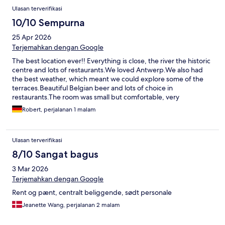
Ulasan terverifikasi
10/10 Sempurna
25 Apr 2026
Terjemahkan dengan Google
The best location ever!! Everything is close, the river the historic
centre and lots of restaurants.We loved Antwerp.We also had
the best weather, which meant we could explore some of the
terraces.Beautiful Belgian beer and lots of choice in
restaurants.The room was small but comfortable, very
clean.Could do with a kettle.
Robert, perjalanan 1 malam
Ulasan terverifikasi
8/10 Sangat bagus
3 Mar 2026
Terjemahkan dengan Google
Rent og pænt, centralt beliggende, sødt personale
Jeanette Wang, perjalanan 2 malam