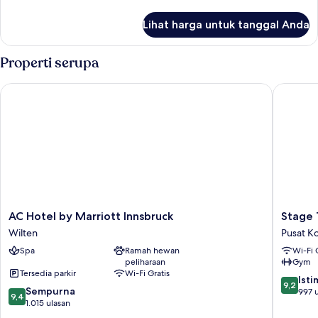
Tempat
lebih
lanjut
Tidur
Lihat harga untuk tanggal Anda
untuk
King
Kamar,
(SPECIAL
1
Properti serupa
ONE)
Tempat
Tidur
AC Hotel by Marriott Innsbruck
Stage 12
King
(SPECIAL
ONE)
AC
Stage
AC Hotel by Marriott Innsbruck
Stage 
Hotel
12
Wilten
Pusat K
by
Hotel
Spa
Ramah hewan
Wi-Fi 
Marriott
by
peliharaan
Gym
Innsbruck
Penz
Tersedia parkir
Wi-Fi Gratis
Wilten
Pusat
9.2
Ist
9,2
9.4
Sempurna
Kota
dari
997 
9,4
dari
1.015 ulasan
Innsbru
10,
10,
Istimew