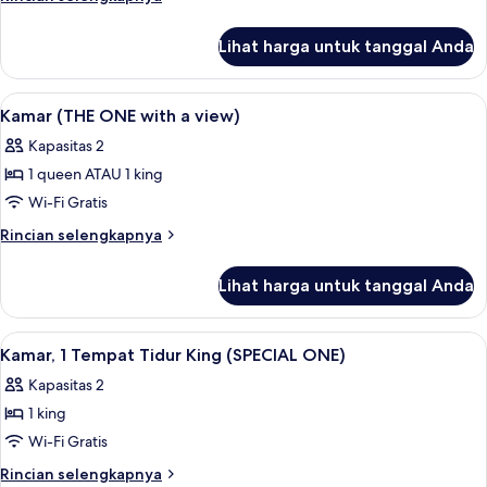
ONE)
lebih
lanjut
Lihat harga untuk tanggal Anda
untuk
Kamar
(THE
Lihat
Seprai katun Mesir, seprai premium, b
8
ONE)
Kamar (THE ONE with a view)
semua
Kapasitas 2
foto
1 queen ATAU 1 king
untuk
Kamar
Wi-Fi Gratis
(THE
Rincian
Rincian selengkapnya
ONE
lebih
lanjut
with
Lihat harga untuk tanggal Anda
untuk
a
Kamar
view)
(THE
Lihat
Kamar, 1 Tempat Tidur King (SPECIAL O
6
ONE
Kamar, 1 Tempat Tidur King (SPECIAL ONE)
semua
with
Kapasitas 2
a
foto
view)
1 king
untuk
Kamar,
Wi-Fi Gratis
1
Rincian
Rincian selengkapnya