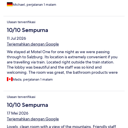
Michael, perjalanan 1 malam
Ulasan terverifikasi
10/10 Sempurna
11 Jul 2026
Terjemahkan dengan Google
We stayed at Motel One for one night as we were passing
through to Salzburg. Its location is extremely convenient if you
are travelling via train. Located right outside the train station.
The lobby was beautiful and the staff was so kind and
welcoming. The room was great, the bathroom products were
lovely. Would definitely recommend staying here if you’re in
Mada, perjalanan 1 malam
Innsbruck.
Ulasan terverifikasi
10/10 Sempurna
17 Mei 2026
Terjemahkan dengan Google
Lovely, clean room with a view of the mountains. Friendly staff