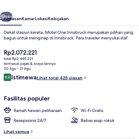
belumnya
Berikutnya
54+
Ringkasan
Kamar
Lokasi
Kebijakan
Dekat stasiun kereta, Motel One Innsbruck merupakan pilihan yang
bagus untuk menginap di Innsbruck. Para traveler menyukai staf.
Harga
Rp2.072.221
saat
total Rp2.445.221
ini
termasuk pajak & biaya lainnya
Rp2.072.221
30 Agu - 31 Agu
Ulasan
Istimewa
9,0
Lihat total 425 ulasan
9,0 dari 10
Bar (di properti)
Fasilitas populer
Ramah hewan peliharaan
Wi-Fi Gratis
Resepsionis 24/7
Bebas asap rokok
Lihat semua