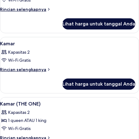
Wi-Fi Gratis
untuk
Kamar
Rincian
Rincian selengkapnya
lebih
lanjut
Lihat harga untuk tanggal Anda
untuk
Kamar
Lihat
Seprai katun Mesir, seprai premium, b
9
Kamar
semua
Kapasitas 2
foto
Wi-Fi Gratis
untuk
Kamar
Rincian
Rincian selengkapnya
lebih
lanjut
Lihat harga untuk tanggal Anda
untuk
Kamar
Lihat
Seprai katun Mesir, seprai premium, b
9
Kamar (THE ONE)
semua
Kapasitas 2
foto
1 queen ATAU 1 king
untuk
Kamar
Wi-Fi Gratis
(THE
Rincian
Rincian selengkapnya