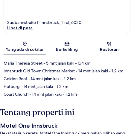
Südbahnstraße 1, Innsbruck, Tirol, 6020
Lihat di peta
Peta
Yang ada di sekitar
Berkeliling
Restoran
Maria Theresa Street
- 5 mnt jalan kaki
- 0.4 km
Innsbruck Old Town Christmas Market
- 14 mnt jalan kaki
- 1.2 km
Golden Roof
- 14 mnt jalan kaki
- 1.2 km
Hofburg
- 14 mnt jalan kaki
- 1.2 km
Court Church
- 14 mnt jalan kaki
- 1.2 km
Tentang properti ini
Motel One Innsbruck
Dekat stasiun kereta, Motel One Innsbruck merupakan pilihan yang