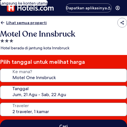
Langsung ke konten utama
Dapatkan aplikasinya
Lihat semua properti
Motel One Innsbruck
Properti
bintang
Hotel berada di jantung kota Innsbruck
3.0
Pilih tanggal untuk melihat harga
Ke mana?
Tanggal
Traveler
Cari