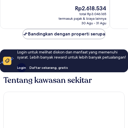
Sempurna,
997
Harga
Rp2.618.534
1.015
ulasan
sekarang
total Rp3.046.165
ulasan
Rp2.618.534
termasuk pajak & biaya lainnya
30 Agu - 31 Agu
Bandingkan dengan properti serupa
Login untuk melihat diskon dan manfaat yang memenuhi
syarat. Lebih banyak reward untuk lebih banyak petualangan!
Login
Daftar sekarang, gratis
Tentang kawasan sekitar