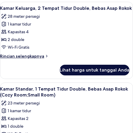
Asap
Eksekutif,
Lihat
Kamar Keluarga, 2 Tempat Tidur Double
11
Rokok
2
Kamar Keluarga, 2 Tempat Tidur Double, Bebas Asap Rokok
semua
Tempat
(View)
28 meter persegi
Tidur
foto
Twin,
1 kamar tidur
untuk
Bebas
Kamar
Kapasitas 4
Asap
Keluarga,
Rokok
2 double
(View)
2
Wi-Fi Gratis
Tempat
Rincian
Rincian selengkapnya
Tidur
lebih
Double,
lanjut
Lihat harga untuk tanggal Anda
untuk
Bebas
Kamar
Asap
Keluarga,
Lihat
Kamar Standar, 1 Tempat Tidur Double
Rokok
8
2
Kamar Standar, 1 Tempat Tidur Double, Bebas Asap Rokok
semua
Tempat
(Cozy Room;Small Room)
Tidur
foto
23 meter persegi
Double,
untuk
Bebas
1 kamar tidur
Kamar
Asap
Kapasitas 2
Standar,
Rokok
1
1 double