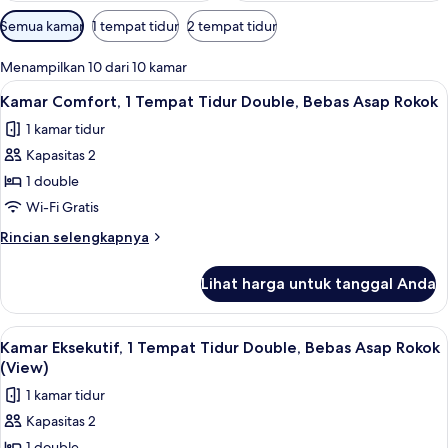
Filter
Semua kamar
1 tempat tidur
2 tempat tidur
tersedia
untuk
Menampilkan 10 dari 10 kamar
kamar
Lihat
Kamar Comfort, 1 Tempat Tidur Double,
13
Kamar Comfort, 1 Tempat Tidur Double, Bebas Asap Rokok
semua
1 kamar tidur
foto
Kapasitas 2
untuk
Kamar
1 double
Comfort,
Wi-Fi Gratis
1
Rincian
Rincian selengkapnya
Tempat
lebih
Tidur
lanjut
Lihat harga untuk tanggal Anda
untuk
Double,
Kamar
Bebas
Comfort,
Lihat
Kamar Eksekutif, 1 Tempat Tidur Doubl
Asap
9
1
Kamar Eksekutif, 1 Tempat Tidur Double, Bebas Asap Rokok
semua
Tempat
Rokok
(View)
Tidur
foto
1 kamar tidur
Double,
untuk
Bebas
Kapasitas 2
Kamar
Asap
1 double