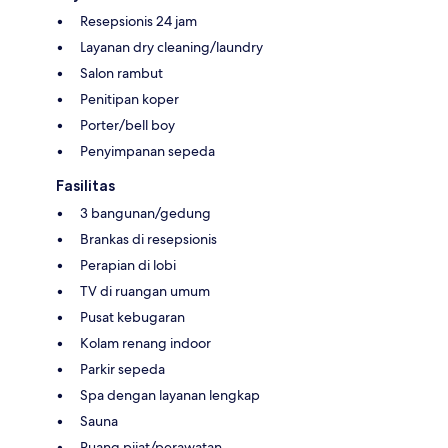
Resepsionis 24 jam
Layanan dry cleaning/laundry
Salon rambut
Penitipan koper
Porter/bell boy
Penyimpanan sepeda
Fasilitas
3 bangunan/gedung
Brankas di resepsionis
Perapian di lobi
TV di ruangan umum
Pusat kebugaran
Kolam renang indoor
Parkir sepeda
Spa dengan layanan lengkap
Sauna
Ruang pijat/perawatan