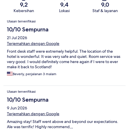
9,2
9,4
9,0
Kebersihan
Lokasi
Staf & layanan
Ulasan
Ulasan terverifikasi
10/10 Sempurna
21 Jul 2026
Terjemahkan dengan Google
Front desk staff were extremely helpful. The location of the
hotel is wonderful. It was very safe and quiet. Room service was
very good. I would definitely come here again if I were to ever
make it back to Scotland!
Beverly, perjalanan 3 malam
Ulasan terverifikasi
10/10 Sempurna
9 Jun 2026
Terjemahkan dengan Google
Amazing stay! Staff went above and beyond our expectations.
Ale was terrific! Highly recommend,,,