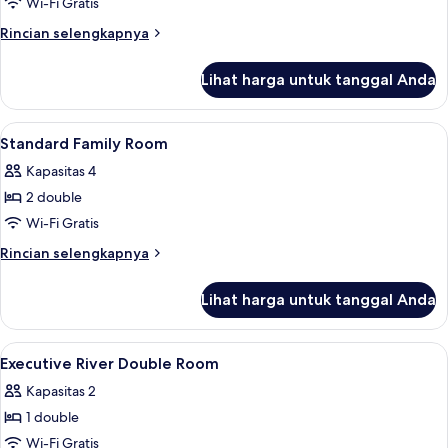
Tempat
Wi-Fi Gratis
Tidur
Rincian
Rincian selengkapnya
Double,
lebih
Bebas
lanjut
Lihat harga untuk tanggal Anda
untuk
Asap
Kamar
Rokok
Standar,
Lihat
Meja kerja, ruang kerja ramah laptop,
(Cozy
9
1
Standard Family Room
semua
Tempat
Room;Small
Kapasitas 4
Tidur
foto
Room)
Double,
2 double
untuk
Bebas
Standard
Wi-Fi Gratis
Asap
Family
Rokok
Rincian
Rincian selengkapnya
(Cozy
Room
lebih
Room;Small
lanjut
Lihat harga untuk tanggal Anda
Room)
untuk
Standard
Family
Lihat
Meja kerja, ruang kerja ramah laptop,
4
Room
Executive River Double Room
semua
Kapasitas 2
foto
1 double
untuk
Executive
Wi-Fi Gratis