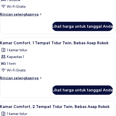
Eksekutif,
Rokok
1
Wi-Fi Gratis
Tempat
Rincian
Rincian selengkapnya
Tidur
lebih
lanjut
Double,
Lihat harga untuk tanggal Anda
untuk
Bebas
Kamar
Asap
Eksekutif,
Lihat
Kamar Comfort, 1 Tempat Tidur Twin, B
6
Rokok
1
Kamar Comfort, 1 Tempat Tidur Twin, Bebas Asap Rokok
semua
Tempat
(View)
1 kamar tidur
Tidur
foto
Double,
Kapasitas 1
untuk
Bebas
Kamar
1 twin
Asap
Comfort,
Rokok
Wi-Fi Gratis
(View)
1
Rincian
Rincian selengkapnya
Tempat
lebih
Tidur
lanjut
Lihat harga untuk tanggal Anda
untuk
Twin,
Kamar
Bebas
Comfort,
Lihat
Kamar Comfort, 2 Tempat Tidur Twin, B
Asap
6
1
Kamar Comfort, 2 Tempat Tidur Twin, Bebas Asap Rokok
semua
Tempat
Rokok
1 kamar tidur
Tidur
foto