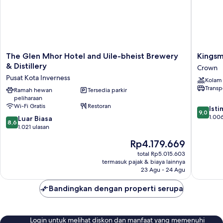
The
Kingsmil
The Glen Mhor Hotel and Uile-bheist Brewery
Kingsm
Glen
Hotel
& Distillery
Crown
Mhor
Crown
Pusat Kota Inverness
Kolam
Hotel
Transp
and
Ramah hewan
Tersedia parkir
peliharaan
Uile-
Wi-Fi Gratis
Restoran
9.0
bheist
Ist
9,0
dari
Brewery
1.006
8.6
Luar Biasa
8,6
10,
&
dari
1.021 ulasan
Istimew
Distillery
10,
Harga
Rp4.179.669
1.006
Pusat
Luar
sekarang
ulasan
Kota
Biasa,
total Rp5.015.603
Rp4.179.669
Inverness
termasuk pajak & biaya lainnya
1.021
23 Agu - 24 Agu
ulasan
Bandingkan dengan properti serupa
Login untuk melihat diskon dan manfaat yang memenuhi