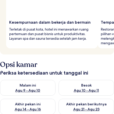
Kesempurnaan dalam bekerja dan bermain
Tempat
Terletak di pusat kota, hotel ini menawarkan ruang
Restora
pertemuan dan pusat bisnis untuk produktivitas.
pilihan 
Layanan spa dan sauna tersedia setelah jam kerja.
melengk
mengawa
Opsi kamar
Periksa ketersediaan untuk tanggal ini
Periksa ketersediaan untuk malam ini Agu 9 - Agu 10
Periksa ketersediaan untuk be
Malam ini
Besok
Agu 9 - Agu 10
Agu 10 - Agu 11
Periksa ketersediaan untuk akhir pekan ini Agu 14 - Agu 16
Periksa ketersediaan untuk ak
Akhir pekan ini
Akhir pekan berikutnya
Agu 14 - Agu 16
Agu 21 - Agu 23