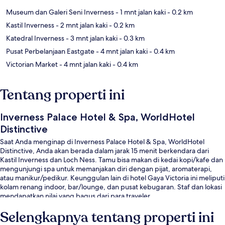
Museum dan Galeri Seni Inverness
- 1 mnt jalan kaki
- 0.2 km
Kastil Inverness
- 2 mnt jalan kaki
- 0.2 km
Katedral Inverness
- 3 mnt jalan kaki
- 0.3 km
Pusat Perbelanjaan Eastgate
- 4 mnt jalan kaki
- 0.4 km
Victorian Market
- 4 mnt jalan kaki
- 0.4 km
Tentang properti ini
Inverness Palace Hotel & Spa, WorldHotel
Distinctive
Saat Anda menginap di Inverness Palace Hotel & Spa, WorldHotel
Distinctive, Anda akan berada dalam jarak 15 menit berkendara dari
Kastil Inverness dan Loch Ness. Tamu bisa makan di kedai kopi/kafe dan
mengunjungi spa untuk memanjakan diri dengan pijat, aromaterapi,
atau manikur/pedikur. Keunggulan lain di hotel Gaya Victoria ini meliputi
kolam renang indoor, bar/lounge, dan pusat kebugaran. Staf dan lokasi
mendapatkan nilai yang bagus dari para traveler.
Selengkapnya tentang properti ini