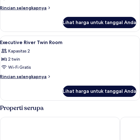
River
Rincian
Rincian selengkapnya
Double
lebih
lanjut
Room
Lihat harga untuk tanggal Anda
untuk
Executive
River
Lihat
Meja kerja, ruang kerja ramah laptop,
2
Double
Executive River Twin Room
semua
Room
Kapasitas 2
foto
2 twin
untuk
Executive
Wi-Fi Gratis
River
Rincian
Rincian selengkapnya
Twin
lebih
lanjut
Room
Lihat harga untuk tanggal Anda
untuk
Executive
River
Properti serupa
Twin
Room
The Glen Mhor Hotel and Uile-bheist Brewery & Distillery
Kingsmil