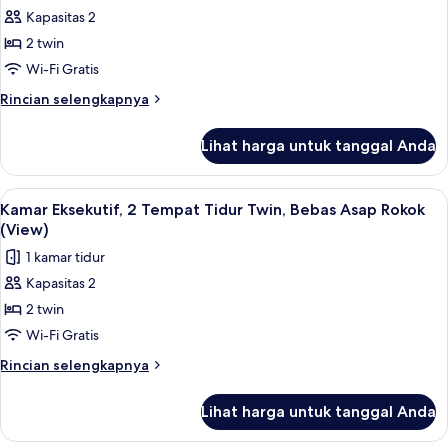
Twin,
Kapasitas 2
untuk
Bebas
Kamar
2 twin
Asap
Comfort,
Rokok
Wi-Fi Gratis
2
Rincian
Rincian selengkapnya
Tempat
lebih
Tidur
lanjut
Lihat harga untuk tanggal Anda
untuk
Twin,
Kamar
Bebas
Comfort,
Lihat
Meja kerja, ruang kerja ramah laptop,
Asap
9
2
Kamar Eksekutif, 2 Tempat Tidur Twin, Bebas Asap Rokok
semua
Tempat
Rokok
(View)
Tidur
foto
1 kamar tidur
Twin,
untuk
Bebas
Kapasitas 2
Kamar
Asap
2 twin
Eksekutif,
Rokok
2
Wi-Fi Gratis
Tempat
Rincian
Rincian selengkapnya
Tidur
lebih
lanjut
Twin,
Lihat harga untuk tanggal Anda
untuk
Bebas
Kamar