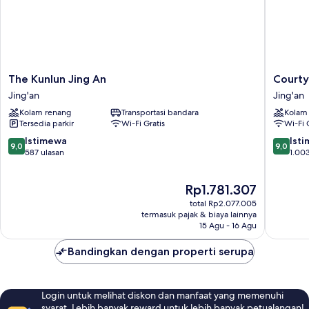
The
Courtya
The Kunlun Jing An
Courty
Kunlun
by
Jing'an
Jing'an
Jing
Marriott
Kolam renang
Transportasi bandara
Kolam
An
Shangha
Tersedia parkir
Wi-Fi Gratis
Wi-Fi 
Jing'an
Central
Jing'an
9.0
9.0
Istimewa
Ist
9,0
9,0
dari
dari
587 ulasan
1.003
10,
10,
Istimewa,
Istimew
Harga
Rp1.781.307
587
1.003
sekarang
ulasan
ulasan
total Rp2.077.005
Rp1.781.307
termasuk pajak & biaya lainnya
15 Agu - 16 Agu
Bandingkan dengan properti serupa
Login untuk melihat diskon dan manfaat yang memenuhi
syarat. Lebih banyak reward untuk lebih banyak petualangan!