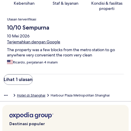
Kebersihan
Staf & layanan
Kondisi & fasilitas
properti
Ulasan
Ulasan terverifikasi
10/10 Sempurna
10 Mei 2026
Terjemahkan dengan Google
The property was a few blocks from the metro station to go
anywhere very convenient the room very clean
Ricardo, perjalanan 4 malam
Lihat 1 ulasan
Hotel di Shanghai
Harbour Plaza Metropolitan Shanghai
Destinasi populer