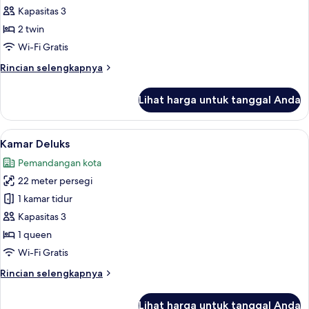
Deluks
Kapasitas 3
2 twin
Wi-Fi Gratis
Rincian
Rincian selengkapnya
lebih
lanjut
Lihat harga untuk tanggal Anda
untuk
Kamar
Deluks
Lihat
Seprai premium, selimut bulu angsa, 
10
Kamar Deluks
semua
Pemandangan kota
foto
22 meter persegi
untuk
Kamar
1 kamar tidur
Deluks
Kapasitas 3
1 queen
Wi-Fi Gratis
Rincian
Rincian selengkapnya
lebih
lanjut
Lihat harga untuk tanggal Anda