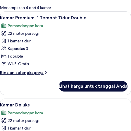
untuk
Menampilkan 4 dari 4 kamar
kamar
Lihat
Seprai premium, selimut bulu angsa, 
8
Kamar Premium, 1 Tempat Tidur Double
semua
Pemandangan kota
foto
22 meter persegi
untuk
Kamar
1 kamar tidur
Premium,
Kapasitas 3
1
1 double
Tempat
Wi-Fi Gratis
Tidur
Rincian
Rincian selengkapnya
Double
lebih
lanjut
Lihat harga untuk tanggal Anda
untuk
Kamar
Premium,
Lihat
Seprai premium, selimut bulu angsa, 
8
1
Kamar Deluks
semua
Tempat
Pemandangan kota
Tidur
foto
Double
22 meter persegi
untuk
Kamar
1 kamar tidur