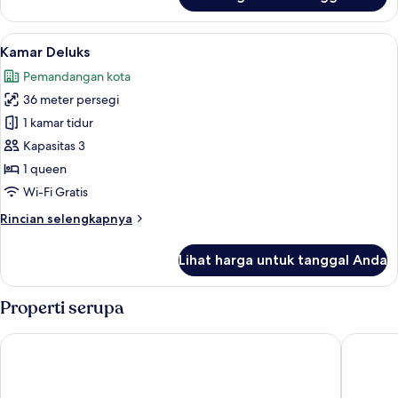
untuk
Kamar
Deluks
Lihat
Kamar Deluks | Seprai premium, selim
7
Kamar Deluks
semua
Pemandangan kota
foto
36 meter persegi
untuk
Kamar
1 kamar tidur
Deluks
Kapasitas 3
1 queen
Wi-Fi Gratis
Rincian
Rincian selengkapnya
lebih
lanjut
Lihat harga untuk tanggal Anda
untuk
Kamar
Deluks
Properti serupa
The Kunlun Jing An
Courtyar