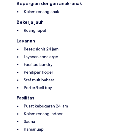
Bepergian dengan anak-anak
Kolam renang anak
Bekerja jauh
Ruang rapat
Layanan
Resepsionis 24 jam
Layanan concierge
Fasilitas laundry
Penitipan koper
Staf multibahasa
Porter/bell boy
Fasilitas
Pusat kebugaran 24 jam
Kolam renang indoor
Sauna
Kamar uap