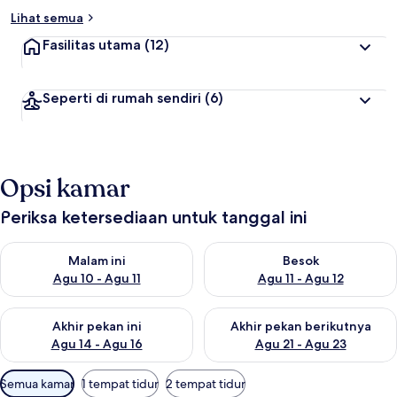
Lihat semua
Fasilitas utama
(12)
Seperti di rumah sendiri
(6)
Opsi kamar
Periksa ketersediaan untuk tanggal ini
Periksa ketersediaan untuk malam ini Agu 10 - Agu 11
Periksa ketersediaan untuk be
Malam ini
Besok
Agu 10 - Agu 11
Agu 11 - Agu 12
Periksa ketersediaan untuk akhir pekan ini Agu 14 - Agu 16
Periksa ketersediaan untuk ak
Akhir pekan ini
Akhir pekan berikutnya
Agu 14 - Agu 16
Agu 21 - Agu 23
Filter
Semua kamar
1 tempat tidur
2 tempat tidur
tersedia