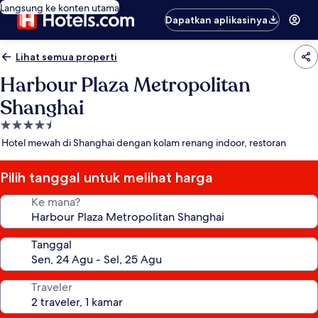
Langsung ke konten utama
Dapatkan aplikasinya
Lihat semua properti
Harbour Plaza Metropolitan
Shanghai
Properti
bintang
Hotel mewah di Shanghai dengan kolam renang indoor, restoran
4.5
Pilih tanggal untuk melihat harga
Ke mana?
Tanggal
Traveler