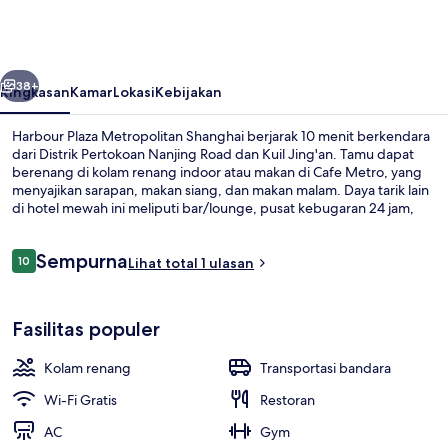
Metropolitan
Shanghai
belumnya
Berikutnya
38+
Ringkasan
Kamar
Lokasi
Kebijakan
Harbour Plaza Metropolitan Shanghai berjarak 10 menit berkendara
dari Distrik Pertokoan Nanjing Road dan Kuil Jing'an. Tamu dapat
berenang di kolam renang indoor atau makan di Cafe Metro, yang
menyajikan sarapan, makan siang, dan makan malam. Daya tarik lain
di hotel mewah ini meliputi bar/lounge, pusat kebugaran 24 jam,
dan sauna. Properti ini berada dekat dengan transportasi umum:
Stasiun Jalan Zhongning berjarak 9 menit dan Stasiun Zhenru
Ulasan
Sempurna
berjarak 9 menit.
10
Lihat total 1 ulasan
10 dari 10
Bagian depan properti
Fasilitas populer
Kolam renang
Transportasi bandara
Wi-Fi Gratis
Restoran
AC
Gym