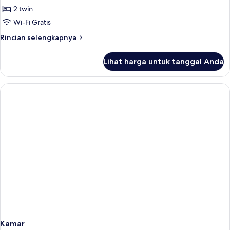
Selected
2 twin
Superior
Wi-Fi Gratis
Room
Rincian
Rincian selengkapnya
Panoramic
lebih
View
lanjut
Lihat harga untuk tanggal Anda
untuk
Selected
Superior
Room
Panoramic
View
Kamar