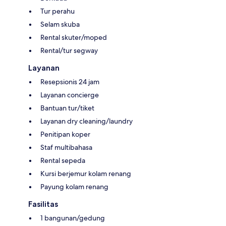
Tur perahu
Selam skuba
Rental skuter/moped
Rental/tur segway
Layanan
Resepsionis 24 jam
Layanan concierge
Bantuan tur/tiket
Layanan dry cleaning/laundry
Penitipan koper
Staf multibahasa
Rental sepeda
Kursi berjemur kolam renang
Payung kolam renang
Fasilitas
1 bangunan/gedung