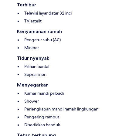
Terhibur
Televisi layar datar 32 inci
TV satelit
Kenyamanan rumah
Pengatur suhu (AC)
Minibar
Tidur nyenyak
Pilihan bantal
Seprai linen
Menyegarkan
Kamar mandi pribadi
Shower
Perlengkapan mandi ramah lingkungan
Pengering rambut
Disediakan handuk
Tetap terhubung