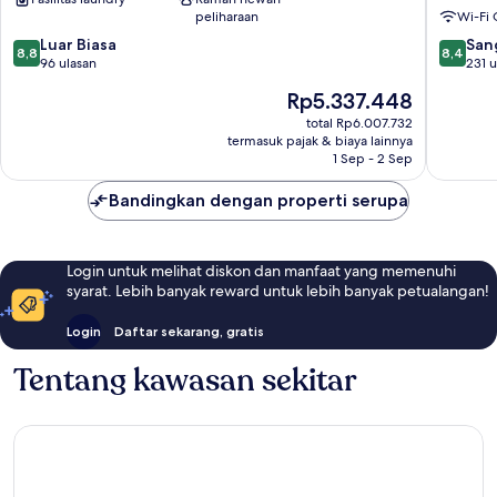
Llorenc
Llorenc
peliharaan
Wi-Fi 
des
des
8.8
8.4
Cardassar
Luar Biasa
Cardass
San
8,8
8,4
dari
dari
96 ulasan
231 u
10,
10,
Harga
Rp5.337.448
Luar
Sangat
sekarang
Biasa,
Baik,
total Rp6.007.732
Rp5.337.448
termasuk pajak & biaya lainnya
96
231
1 Sep - 2 Sep
ulasan
ulasan
Bandingkan dengan properti serupa
Login untuk melihat diskon dan manfaat yang memenuhi
syarat. Lebih banyak reward untuk lebih banyak petualangan!
Login
Daftar sekarang, gratis
Tentang kawasan sekitar