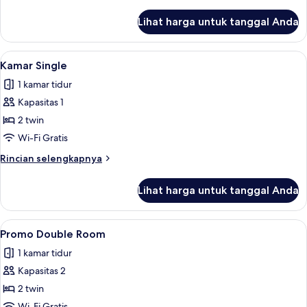
lebih
lanjut
Lihat harga untuk tanggal Anda
untuk
Superior
Room
Lihat
Kamar Single | Minibar, meja kerja, Wi-F
8
Panoramic
Kamar Single
semua
View
1 kamar tidur
foto
Kapasitas 1
untuk
Kamar
2 twin
Single
Wi-Fi Gratis
Rincian
Rincian selengkapnya
lebih
lanjut
Lihat harga untuk tanggal Anda
untuk
Kamar
Single
Lihat
Minibar, meja kerja, Wi-Fi gratis, dan s
5
Promo Double Room
semua
1 kamar tidur
foto
Kapasitas 2
untuk
Promo
2 twin
Double
Wi-Fi Gratis