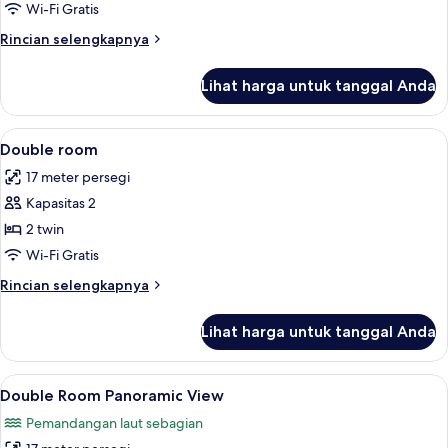
Wi-Fi Gratis
Rincian
Rincian selengkapnya
lebih
lanjut
Lihat harga untuk tanggal Anda
untuk
Suite
Lihat
Minibar, meja kerja, Wi-Fi gratis, dan s
6
Double room
semua
17 meter persegi
foto
Kapasitas 2
untuk
Double
2 twin
room
Wi-Fi Gratis
Rincian
Rincian selengkapnya
lebih
lanjut
Lihat harga untuk tanggal Anda
untuk
Double
room
Lihat
Minibar, meja kerja, Wi-Fi gratis, dan s
9
Double Room Panoramic View
semua
Pemandangan laut sebagian
foto