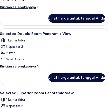
Room
Rincian
Rincian selengkapnya
lebih
lanjut
Lihat harga untuk tanggal Anda
untuk
Promo
Double
Lihat
Minibar, meja kerja, Wi-Fi gratis, dan s
9
Room
Selected Double Room Panoramic View
semua
1 kamar tidur
foto
Kapasitas 2
untuk
Selected
2 twin
Double
Wi-Fi Gratis
Room
Rincian
Rincian selengkapnya
Panoramic
lebih
View
lanjut
Lihat harga untuk tanggal Anda
untuk
Selected
Double
Lihat
Minibar, meja kerja, Wi-Fi gratis, dan s
11
Room
Selected Superior Room Panoramic View
semua
Panoramic
1 kamar tidur
View
foto
Kapasitas 2
untuk