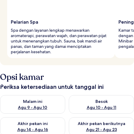
Pelarian Spa
Pening
Spa dengan layanan lengkap menawarkan
Kamar t
aromaterapi, perawatan wajah, dan perawatan pijat
dengan 
untuk menenangkan tubuh. Sauna, bak mandi air
Minibar
panas, dan taman yang damai menciptakan
pengala
perjalanan kesehatan.
Opsi kamar
Periksa ketersediaan untuk tanggal ini
Periksa ketersediaan untuk malam ini Agu 9 - Agu 10
Periksa ketersediaan untuk be
Malam ini
Besok
Agu 9 - Agu 10
Agu 10 - Agu 11
Periksa ketersediaan untuk akhir pekan ini Agu 14 - Agu 16
Periksa ketersediaan untuk ak
Akhir pekan ini
Akhir pekan berikutnya
Agu 14 - Agu 16
Agu 21 - Agu 23