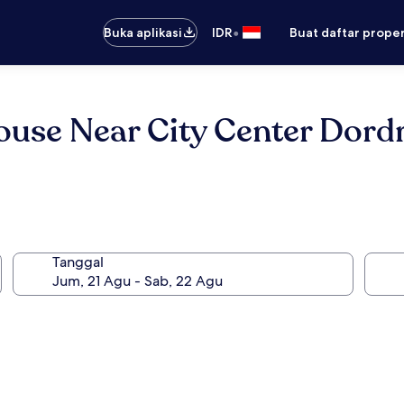
•
Buka aplikasi
IDR
Buat daftar prope
use Near City Center Dordr
Tanggal