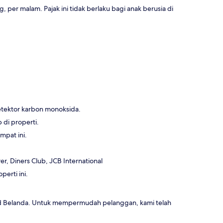
 per malam. Pajak ini tidak berlaku bagi anak berusia di
etektor karbon monoksida.
di properti.
mpat ini.
r, Diners Club, JCB International
erti ini.
 Board Belanda. Untuk mempermudah pelanggan, kami telah