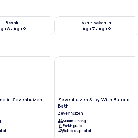
sediaan untuk besok Agu 8 - Agu 9
Periksa ketersediaan untuk akhir peka
Besok
Akhir pekan ini
gu 8 - Agu 9
Agu 7 - Agu 9
 in Zevenhuizen With Sauna
Zevenhuizen Stay With Bubble Bath
Zevenhuizen
me in Zevenhuizen
Zevenhuizen Stay With Bubble
Stay
Bath
With
Zevenhuizen
Bubble
g
Bath
Kolam renang
Parkir gratis
Zevenhuizen
okok
Bebas asap rokok