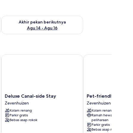
n ini Agu 7 - Agu 9
Periksa ketersediaan untuk akhir pekan berikutnya Agu 14 - A
Akhir pekan berikutnya
Agu 14 - Agu 16
Deluxe Canal-side Stay
Pet-friendly Rural Esca
Deluxe
Pet-
Deluxe Canal-side Stay
Pet-friendly Rural E
Canal-
friendly
Zevenhuizen
Zevenhuizen
side
Rural
Kolam renang
Kolam renang
Stay
Escape
Parkir gratis
Ramah hewan
Zevenhuizen
Zevenhuizen
Bebas asap rokok
peliharaan
Parkir gratis
Bebas asap rokok