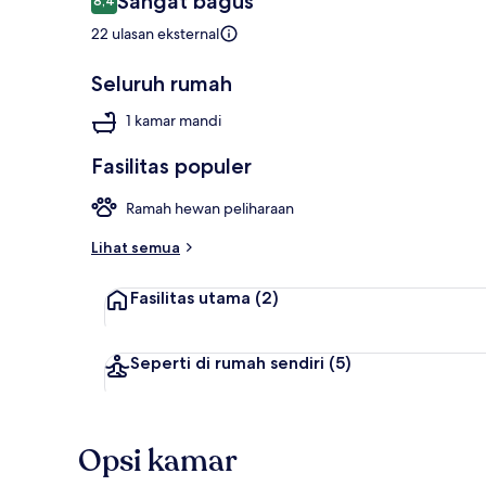
Sangat bagus
8,4
8,4 dari 10
22 ulasan eksternal
Seluruh rumah
1 kamar mandi
Rumah
Fasilitas populer
Ramah hewan peliharaan
Lihat semua
Fasilitas utama
(2)
Seperti di rumah sendiri
(5)
Opsi kamar