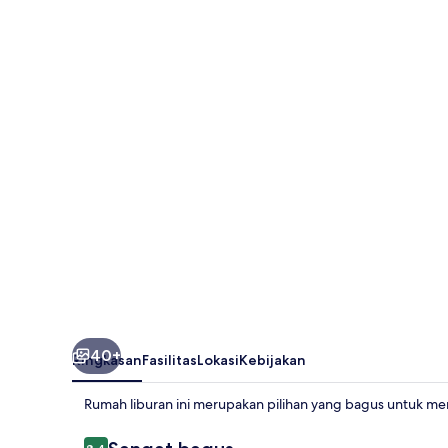
and
Stylish
House
Near
City
Center
Dordrecht
Close
to
Rotterdam
40+
Ringkasan
Fasilitas
Lokasi
Kebijakan
Rumah liburan ini merupakan pilihan yang bagus untuk me
Ulasan