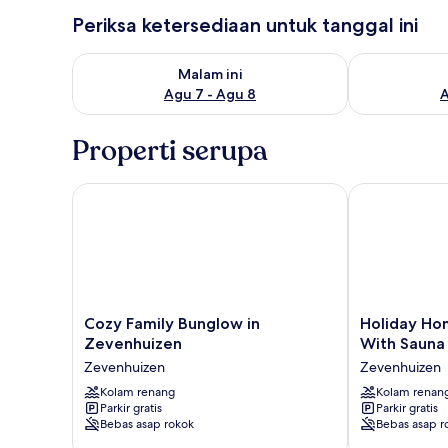
Periksa ketersediaan untuk tanggal ini
Periksa ketersediaan untuk malam ini Agu 7 - Agu 8
Periksa keter
Malam ini
Agu 7 - Agu 8
A
Properti serupa
Cozy Family Bunglow in Zevenhuizen
Holiday Home
Cozy
Holiday
Cozy Family Bunglow in
Holiday Ho
Family
Home
Zevenhuizen
With Sauna
Bunglow
in
Zevenhuizen
Zevenhuizen
in
Zevenhuizen
Zevenhuizen
Kolam renang
With
Kolam renan
Parkir gratis
Parkir gratis
Zevenhuizen
Sauna
Bebas asap rokok
Bebas asap r
Zevenhuizen