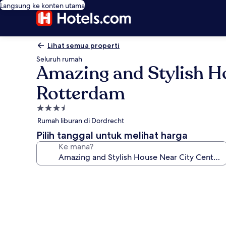
Langsung ke konten utama
Lihat semua properti
Seluruh rumah
Amazing and Stylish Ho
Rotterdam
Properti
bintang
Rumah liburan di Dordrecht
3.5
Pilih tanggal untuk melihat harga
Ke mana?
Galeri
foto
untuk
Amazing