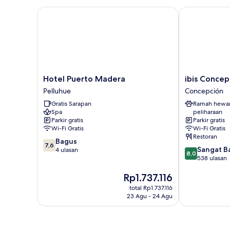
Hotel Puerto Madera
ibis Concepc
Hotel
ibis
Hotel Puerto Madera
ibis Concep
Puerto
Concepcion
Pelluhue
Concepción
Madera
Concepción
Gratis Sarapan
Ramah hewa
Pelluhue
Spa
peliharaan
Parkir gratis
Parkir gratis
Wi-Fi Gratis
Wi-Fi Gratis
Restoran
7.6
Bagus
7,6
8.0
Sangat B
dari
4 ulasan
8,0
dari
538 ulasan
10,
10,
Bagus,
Harga
Rp1.737.116
Sangat
4
sekarang
Baik,
ulasan
total Rp1.737.116
Rp1.737.116
538
23 Agu - 24 Agu
ulasan