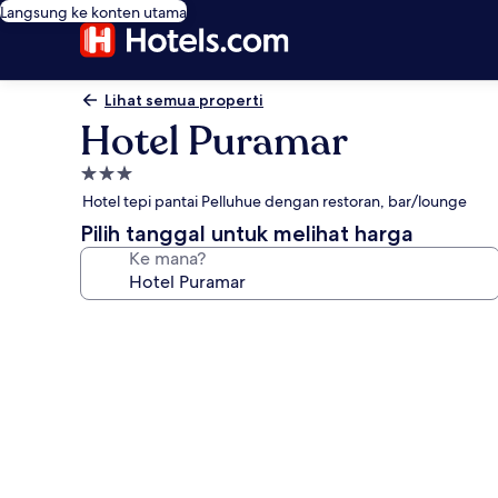
Langsung ke konten utama
Lihat semua properti
Hotel Puramar
Properti
bintang
Hotel tepi pantai Pelluhue dengan restoran, bar/lounge
3.0
Pilih tanggal untuk melihat harga
Ke mana?
Galeri
foto
untuk
Hotel
Puramar