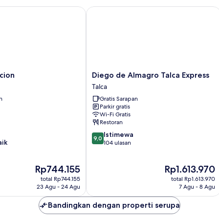
ion
Diego de Almagro Talca Express
Diego
cion
Diego de Almagro Talca Express
de
Talca
Almagro
n
Gratis Sarapan
Talca
Parkir gratis
Express
Wi-Fi Gratis
Talca
Restoran
9.0
Istimewa
9,0
aik
dari
104 ulasan
10,
Istimewa,
Harga
Harga
Rp744.155
Rp1.613.970
104
sekarang
sekarang
ulasan
total Rp744.155
total Rp1.613.970
Rp744.155
Rp1.613.970
23 Agu - 24 Agu
7 Agu - 8 Agu
Bandingkan dengan properti serupa