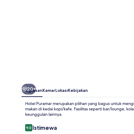
20+
Ringkasan
Kamar
Lokasi
Kebijakan
Hotel Puramar merupakan pilihan yang bagus untuk mengin
makan di kedai kopi/kafe. Fasilitas seperti bar/lounge, k
keunggulan lainnya.
Ulasan
Istimewa
9,0
9,0 dari 10