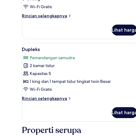
Deluks
Wi-Fi Gratis
Rincian
Rincian selengkapnya
lebih
lanjut
Lihat harg
untuk
Kamar
Double
Lihat
Dupleks | Ruang kerja ramah lap
5
Deluks
Dupleks
semua
Pemandangan samudra
foto
2 kamar tidur
untuk
Dupleks
Kapasitas 5
1 king dan 1 tempat tidur tingkat twin Besar
Wi-Fi Gratis
Rincian
Rincian selengkapnya
lebih
lanjut
Lihat harg
untuk
Dupleks
Properti serupa