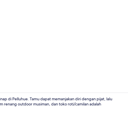
Vila | Dapur 
ap di Pelluhue. Tamu dapat memanjakan diri dengan pijat, lalu
olam renang outdoor musiman, dan toko roti/camilan adalah
Kamar Double