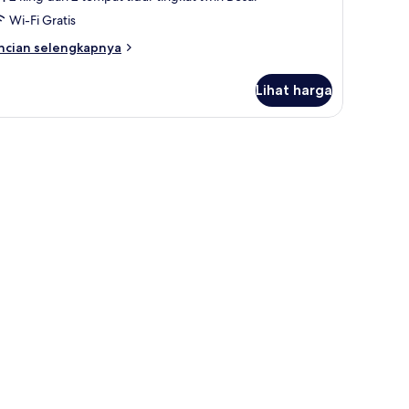
Wi-Fi Gratis
ncian
ncian selengkapnya
bih
njut
Lihat harga
tuk
la