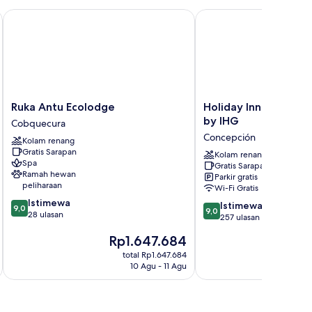
Ruka Antu Ecolodge
Holiday Inn Express C
Ruka
Holiday
Ruka Antu Ecolodge
Holiday Inn Express
Antu
Inn
by IHG
Cobquecura
Ecolodge
Express
Concepción
Kolam renang
Cobquecura
Concepcion
Gratis Sarapan
by
Kolam renang
Spa
Gratis Sarapan
IHG
Ramah hewan
Parkir gratis
Concepción
peliharaan
Wi-Fi Gratis
9.0
Istimewa
9.0
Istimewa
9,0
9,0
dari
28 ulasan
dari
257 ulasan
10,
10,
Harga
Rp1.647.684
Istimewa,
Istimewa,
sekarang
28
257
total Rp1.647.684
Rp1.647.684
ulasan
10 Agu - 11 Agu
ulasan