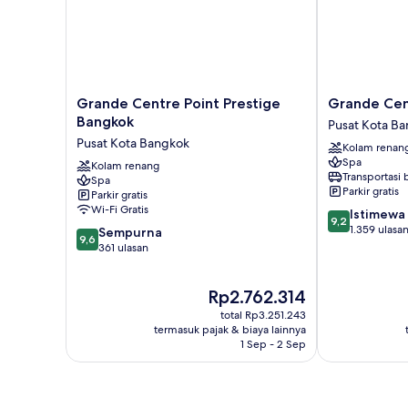
Grande
Grande
Grande Centre Point Prestige
Grande Cent
Centre
Centre
Bangkok
Pusat Kota B
Point
Point
Pusat Kota Bangkok
Kolam renan
Prestige
Ploenchit
Spa
Bangkok
Kolam renang
Pusat
Transportasi
Spa
Pusat
Kota
Parkir gratis
Parkir gratis
Kota
Bangkok
Wi-Fi Gratis
9.2
Istimewa
Bangkok
9,2
dari
1.359 ulasa
9.6
Sempurna
9,6
10,
dari
361 ulasan
Istimewa,
10,
1.359
Sempurna,
Harga
Rp2.762.314
ulasan
361
sekarang
ulasan
total Rp3.251.243
Rp2.762.314
termasuk pajak & biaya lainnya
1 Sep - 2 Sep