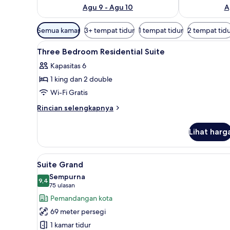
Agu 9 - Agu 10
A
Filter
Semua kamar
3+ tempat tidur
1 tempat tidur
2 tempat tid
tersedia
Lihat
Seprai premium, minibar, brank
untuk
7
Three Bedroom Residential Suite
semua
kamar
Kapasitas 6
foto
1 king dan 2 double
untuk
Three
Wi-Fi Gratis
Bedroom
Rincian
Rincian selengkapnya
Residential
lebih
lanjut
Suite
Lihat harg
untuk
Three
Bedroom
Lihat
Suite Grand | Pemandangan d
6
Residential
Suite Grand
semua
Suite
Sempurna
foto
9,4
9,4 dari 10
(75
75 ulasan
untuk
ulasan)
Pemandangan kota
Suite
69 meter persegi
Grand
1 kamar tidur