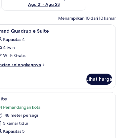
Agu 21 - Agu 23
Menampilkan 10 dari 10 kamar
 meja kerja
ihat
Seprai premium, minibar, brankas, dan meja k
5
rand Quadruple Suite
emua
Kapasitas 4
oto
4 twin
ntuk
rand
Wi-Fi Gratis
uadruple
ncian
ncian selengkapnya
uite
bih
njut
Lihat harga
tuk
rand
adruple
ihat
Suite | Pemandangan dari kamar
8
ite
ite
emua
Pemandangan kota
oto
148 meter persegi
ntuk
uite
3 kamar tidur
Kapasitas 5