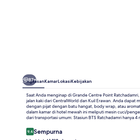
87+
Ringkasan
Kamar
Lokasi
Kebijakan
Saat Anda menginap di Grande Centre Point Ratchadamri, A
jalan kaki dari CentralWorld dan Kuil Erawan. Anda dapat
dengan pijat dengan batu hangat, body wrap, atau aromater
dalam kamar di hotel mewah ini meliputi mesin cuci/penge
dari transportasi umum: Stasiun BTS Ratchadamri hanya 4 
Ulasan
Sempurna
9,4
9,4 dari 10