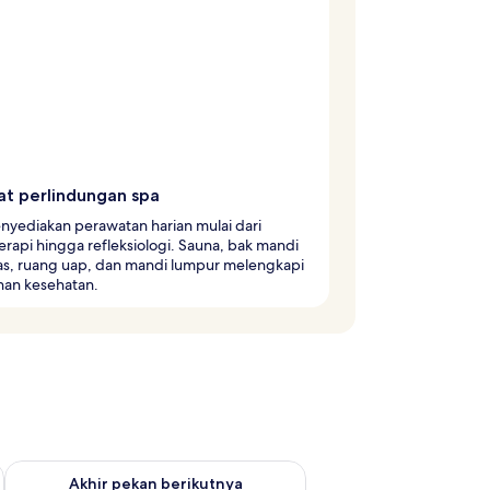
t perlindungan spa
nyediakan perawatan harian mulai dari
rapi hingga refleksiologi. Sauna, bak mandi
nas, ruang uap, dan mandi lumpur melengkapi
nan kesehatan.
 ini Agu 14 - Agu 16
Periksa ketersediaan untuk akhir pekan berikutnya Agu 21 - A
Akhir pekan berikutnya