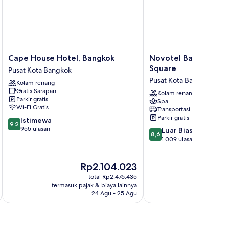
Cape
Novotel
Cape House Hotel, Bangkok
Novotel Bangkok On
House
Bangkok
Square
Pusat Kota Bangkok
Hotel,
On
Pusat Kota Bangkok
Kolam renang
Bangkok
Siam
Gratis Sarapan
Pusat
Square
Kolam renang
Parkir gratis
Spa
Kota
Pusat
Wi-Fi Gratis
Transportasi bandara
Bangkok
Kota
Parkir gratis
9.2
Istimewa
Bangkok
9,2
dari
955 ulasan
8.6
Luar Biasa
8,6
10,
dari
1.009 ulasan
Istimewa,
10,
955
Luar
Harga
Ha
Rp2.104.023
R
ulasan
Biasa,
sekarang
se
1.009
total Rp2.476.435
Rp2.104.023
Rp
ulasan
termasuk pajak & biaya lainnya
termasuk paj
24 Agu - 25 Agu