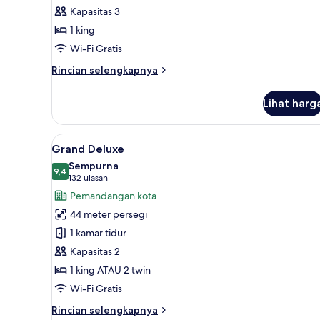
Kapasitas 3
1 king
Wi-Fi Gratis
Rincian
Rincian selengkapnya
lebih
lanjut
Lihat harg
untuk
Suite
Grand
Lihat
Grand Deluxe | Seprai premium,
6
Grand Deluxe
semua
Sempurna
foto
9,4
9,4 dari 10
(132
132 ulasan
untuk
ulasan)
Pemandangan kota
Grand
44 meter persegi
Deluxe
1 kamar tidur
Kapasitas 2
1 king ATAU 2 twin
Wi-Fi Gratis
Rincian
Rincian selengkapnya