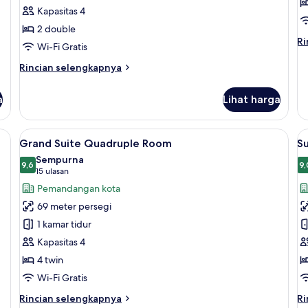
Kapasitas 4
2 double
Ri
Ri
Wi-Fi Gratis
le
la
Rincian
Rincian selengkapnya
un
lebih
Su
lanjut
a
Lihat harga
untuk
Suite
 minibar, brankas, dan meja kerja
Lihat
Grand Suite Quadruple Room | Seprai 
L
6
Grand Suite Quadruple Room
Su
semua
s
Sempurna
foto
9,6
f
9,
9,6 dari 10
(15
15 ulasan
untuk
u
ulasan)
Pemandangan kota
Grand
S
69 meter persegi
Suite
E
1 kamar tidur
Quadruple
Kapasitas 4
Room
4 twin
Wi-Fi Gratis
Rincian
Ri
Rincian selengkapnya
Ri