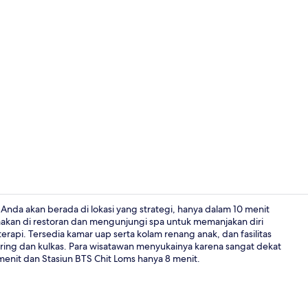
Mata air pan
nda akan berada di lokasi yang strategi, hanya dalam 10 menit
 makan di restoran dan mengunjungi spa untuk memanjakan diri
api. Tersedia kamar uap serta kolam renang anak, dan fasilitas
Kolam renan
ring dan kulkas. Para wisatawan menyukainya karena sangat dekat
menit dan Stasiun BTS Chit Loms hanya 8 menit.