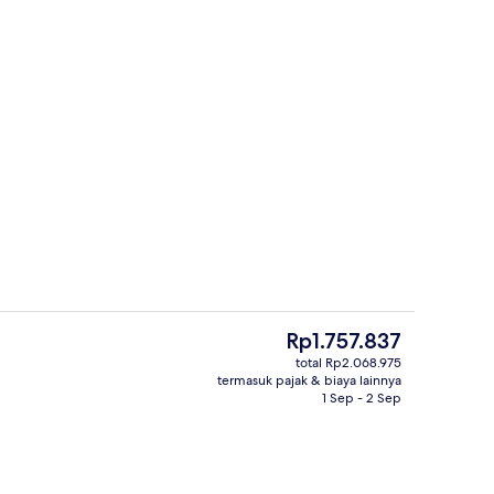
as
Lobi
Harga
Rp1.757.837
saat
total Rp2.068.975
ini
termasuk pajak & biaya lainnya
g anak
Desain gedung
Rp1.757.837
1 Sep - 2 Sep