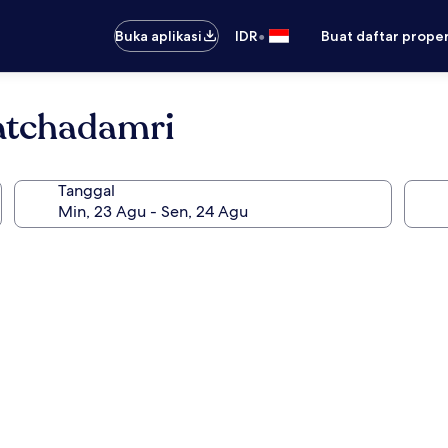
•
Buka aplikasi
IDR
Buat daftar prope
atchadamri
Tanggal