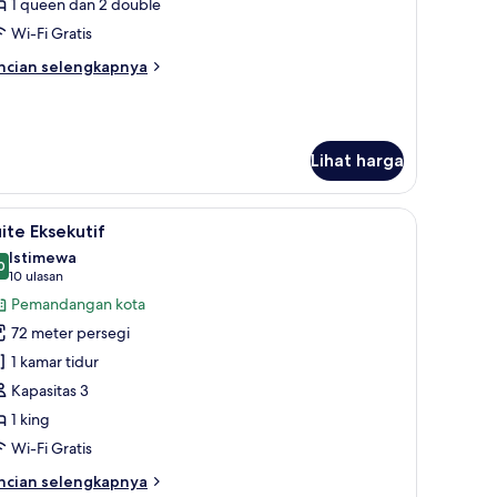
1 queen dan 2 double
Wi-Fi Gratis
ncian
ncian selengkapnya
bih
njut
tuk
ite
Lihat harga
premium, minibar, brankas, dan meja kerja
ihat
Suite Eksekutif | Seprai premium, minibar, bra
6
ite Eksekutif
emua
Istimewa
oto
0
9,0 dari 10
(10
10 ulasan
ntuk
ulasan)
Pemandangan kota
uite
72 meter persegi
ksekutif
1 kamar tidur
Kapasitas 3
1 king
Wi-Fi Gratis
ncian
ncian selengkapnya