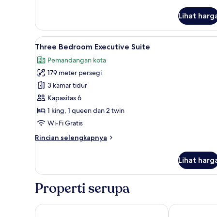
lebih
lanjut
Lihat harg
untuk
Grand
Deluxe
Lihat
Three Bedroom Executive Suit
9
Three Bedroom Executive Suite
semua
Pemandangan kota
foto
179 meter persegi
untuk
Three
3 kamar tidur
Bedroom
Kapasitas 6
Executive
1 king, 1 queen dan 2 twin
Suite
Wi-Fi Gratis
Rincian
Rincian selengkapnya
lebih
lanjut
Lihat harg
untuk
Three
Bedroom
Properti serupa
Executive
Suite
Grande Centre Point Prestige Bangkok
Grande Centre