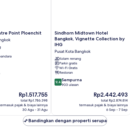
Sindhorn
re Point Ploenchit
Sindhorn Midtown Hotel
Midtown
Bangkok, Vignette Collection by
angkok
Hotel
IHG
g
Bangkok,
Pusat Kota Bangkok
Vignette
 bandara
Collection
Kolam renang
by
Parkir gratis
Wi-Fi Gratis
IHG
Restoran
n
Pusat
Kota
9.4
Sempurna
9,4
Bangkok
dari
903 ulasan
10,
Harga
Harga
Rp1.517.755
Rp2.442.493
Sempurna,
sekarang
sekarang
903
total Rp1.786.398
total Rp2.874.814
Rp1.517.755
Rp2.442.493
termasuk pajak & biaya lainnya
termasuk pajak & biaya lainnya
ulasan
30 Agu - 31 Agu
6 Sep - 7 Sep
Bandingkan dengan properti serupa