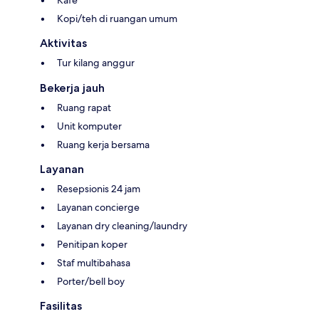
Kafe
Kopi/teh di ruangan umum
Aktivitas
Tur kilang anggur
Bekerja jauh
Ruang rapat
Unit komputer
Ruang kerja bersama
Layanan
Resepsionis 24 jam
Layanan concierge
Layanan dry cleaning/laundry
Penitipan koper
Staf multibahasa
Porter/bell boy
Fasilitas