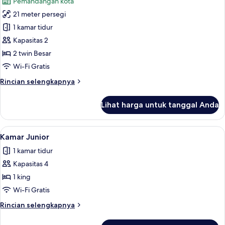
Pemandangan kota
foto
21 meter persegi
untuk
Kamar
1 kamar tidur
Double
Kapasitas 2
atau
2 twin Besar
Twin
Wi-Fi Gratis
Comfort
Rincian
Rincian selengkapnya
lebih
lanjut
Lihat harga untuk tanggal Anda
untuk
Kamar
Double
Lihat
Kamar Junior | Seprai premium, miniba
3
atau
Kamar Junior
semua
Twin
1 kamar tidur
Comfort
foto
Kapasitas 4
untuk
Kamar
1 king
Junior
Wi-Fi Gratis
Rincian
Rincian selengkapnya
lebih
lanjut