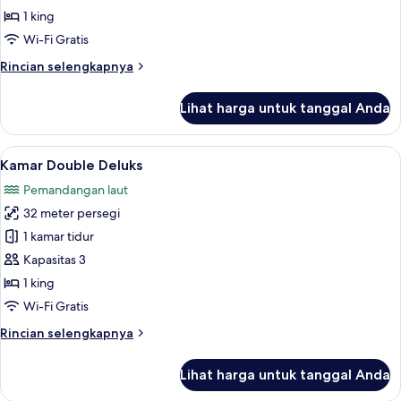
Superior
1 king
Wi-Fi Gratis
Rincian
Rincian selengkapnya
lebih
lanjut
Lihat harga untuk tanggal Anda
untuk
Kamar
Superior
Lihat
Kamar Double Deluks | Seprai premium,
4
Kamar Double Deluks
semua
Pemandangan laut
foto
32 meter persegi
untuk
Kamar
1 kamar tidur
Double
Kapasitas 3
Deluks
1 king
Wi-Fi Gratis
Rincian
Rincian selengkapnya
lebih
lanjut
Lihat harga untuk tanggal Anda
untuk
Kamar