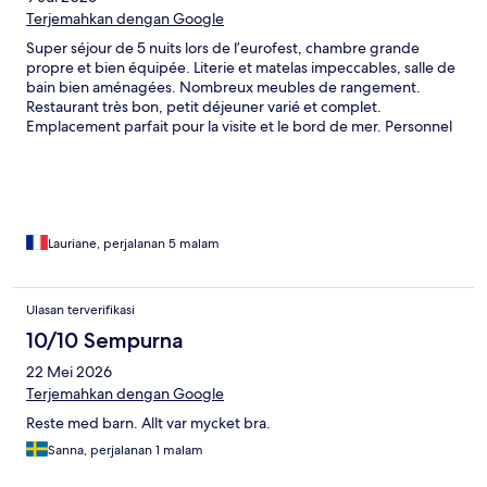
Terjemahkan dengan Google
Super séjour de 5 nuits lors de l’eurofest, chambre grande
propre et bien équipée. Literie et matelas impeccables, salle de
bain bien aménagées. Nombreux meubles de rangement.
Restaurant très bon, petit déjeuner varié et complet.
Emplacement parfait pour la visite et le bord de mer. Personnel
sympathique. On recommande ! Parkings en extérieur
Lauriane, perjalanan 5 malam
Ulasan terverifikasi
10/10 Sempurna
22 Mei 2026
Terjemahkan dengan Google
Reste med barn. Allt var mycket bra.
Sanna, perjalanan 1 malam