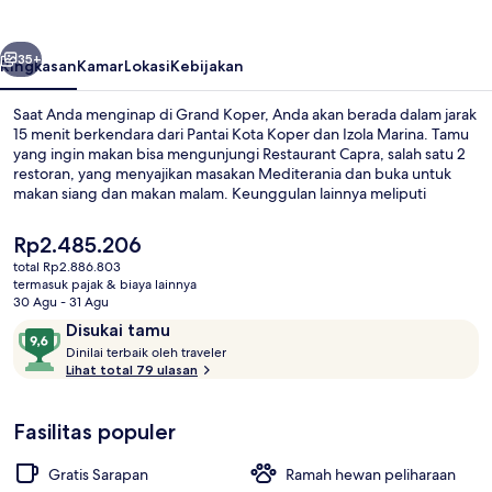
belumnya
Berikutnya
35+
Ringkasan
Kamar
Lokasi
Kebijakan
Saat Anda menginap di Grand Koper, Anda akan berada dalam jarak
15 menit berkendara dari Pantai Kota Koper dan Izola Marina. Tamu
yang ingin makan bisa mengunjungi Restaurant Capra, salah satu 2
restoran, yang menyajikan masakan Mediterania dan buka untuk
makan siang dan makan malam. Keunggulan lainnya meliputi
bar/lounge dan teras.
Harga
Rp2.485.206
saat
total Rp2.886.803
ini
termasuk pajak & biaya lainnya
Peta properti
Rp2.485.206
30 Agu - 31 Agu
Ulasan
9,6
Disukai tamu
D
dari
Dinilai terbaik oleh traveler
i
Lihat total 79 ulasan
10,
n
Disukai
i
tamu
Fasilitas populer
l
a
i
Gratis Sarapan
Ramah hewan peliharaan