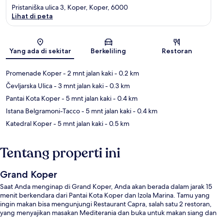
Pristaniška ulica 3, Koper, Koper, 6000
Lihat di peta
Peta
Yang ada di sekitar
Berkeliling
Restoran
Promenade Koper
- 2 mnt jalan kaki
- 0.2 km
Čevljarska Ulica
- 3 mnt jalan kaki
- 0.3 km
Pantai Kota Koper
- 5 mnt jalan kaki
- 0.4 km
Istana Belgramoni-Tacco
- 5 mnt jalan kaki
- 0.4 km
Katedral Koper
- 5 mnt jalan kaki
- 0.5 km
Tentang properti ini
Grand Koper
Saat Anda menginap di Grand Koper, Anda akan berada dalam jarak 15
menit berkendara dari Pantai Kota Koper dan Izola Marina. Tamu yang
ingin makan bisa mengunjungi Restaurant Capra, salah satu 2 restoran,
yang menyajikan masakan Mediterania dan buka untuk makan siang dan