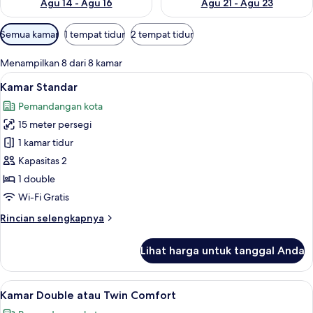
Agu 14 - Agu 16
Agu 21 - Agu 23
Filter
Semua kamar
1 tempat tidur
2 tempat tidur
tersedia
untuk
Menampilkan 8 dari 8 kamar
kamar
Lihat
Kamar Standar | Seprai premium, minib
2
Kamar Standar
semua
Pemandangan kota
foto
15 meter persegi
untuk
Kamar
1 kamar tidur
Standar
Kapasitas 2
1 double
Wi-Fi Gratis
Rincian
Rincian selengkapnya
lebih
lanjut
Lihat harga untuk tanggal Anda
untuk
Kamar
Standar
Lihat
Kamar Double atau Twin Comfort | Sep
3
Kamar Double atau Twin Comfort
semua