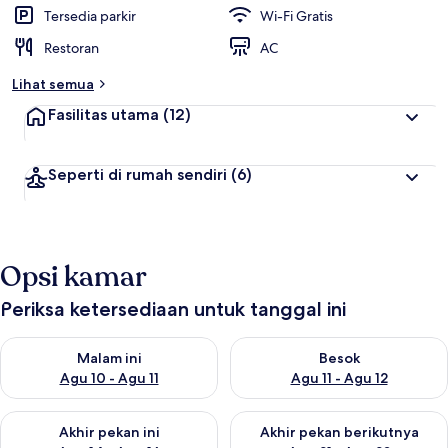
t
Tersedia parkir
Wi-Fi Gratis
e
Restoran
AC
r
b
Lihat semua
a
i
Fasilitas utama
(12)
k
o
Seperti di rumah sendiri
(6)
l
e
h
t
Opsi kamar
r
a
v
Periksa ketersediaan untuk tanggal ini
e
l
Periksa ketersediaan untuk malam ini Agu 10 - Agu 11
Periksa ketersediaan untuk be
e
Malam ini
Besok
r
Agu 10 - Agu 11
Agu 11 - Agu 12
Periksa ketersediaan untuk akhir pekan ini Agu 14 - Agu 16
Periksa ketersediaan untuk ak
Akhir pekan ini
Akhir pekan berikutnya