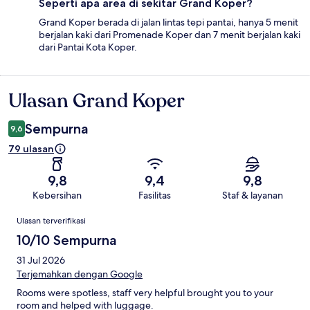
Seperti apa area di sekitar Grand Koper?
Grand Koper berada di jalan lintas tepi pantai, hanya 5 menit
berjalan kaki dari Promenade Koper dan 7 menit berjalan kaki
dari Pantai Kota Koper.
Ulasan Grand Koper
Ulasan
Sempurna
9,6
79 ulasan
9,8
9,4
9,8
Kebersihan
Fasilitas
Staf & layanan
Ulasan
Ulasan terverifikasi
10/10 Sempurna
31 Jul 2026
Terjemahkan dengan Google
Rooms were spotless, staff very helpful brought you to your
room and helped with luggage.