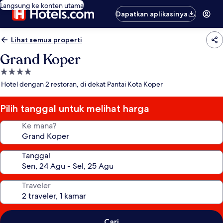
Langsung ke konten utama
Dapatkan aplikasinya
Lihat semua properti
Grand Koper
Properti
bintang
Hotel dengan 2 restoran, di dekat Pantai Kota Koper
4.0
Pilih tanggal untuk melihat harga
Ke mana?
Tanggal
Traveler
Cari