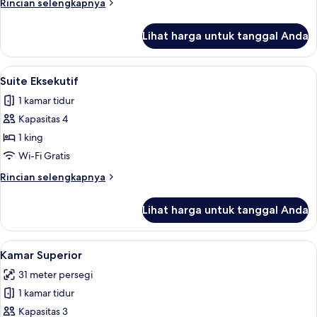
Rincian
Rincian selengkapnya
lebih
lanjut
Lihat harga untuk tanggal Anda
untuk
Kamar
Single
Lihat
Suite Eksekutif | Seprai premium, mini
3
Klasik
Suite Eksekutif
semua
1 kamar tidur
foto
Kapasitas 4
untuk
Suite
1 king
Eksekutif
Wi-Fi Gratis
Rincian
Rincian selengkapnya
lebih
lanjut
Lihat harga untuk tanggal Anda
untuk
Suite
Eksekutif
Lihat
Kamar Superior | Seprai premium, mini
2
Kamar Superior
semua
31 meter persegi
foto
1 kamar tidur
untuk
Kamar
Kapasitas 3