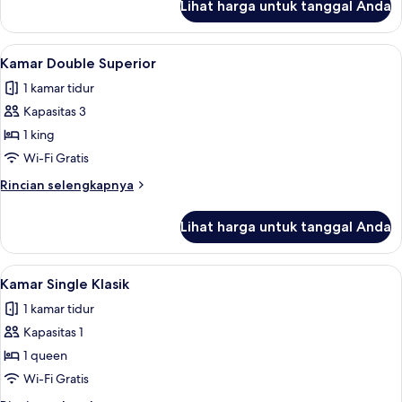
Lihat harga untuk tanggal Anda
untuk
Kamar
Junior
Lihat
Kamar Double Superior | Seprai premiu
4
Kamar Double Superior
semua
1 kamar tidur
foto
Kapasitas 3
untuk
Kamar
1 king
Double
Wi-Fi Gratis
Superior
Rincian
Rincian selengkapnya
lebih
lanjut
Lihat harga untuk tanggal Anda
untuk
Kamar
Double
Lihat
Kamar Single Klasik | Seprai premium, 
2
Superior
Kamar Single Klasik
semua
1 kamar tidur
foto
Kapasitas 1
untuk
Kamar
1 queen
Single
Wi-Fi Gratis
Klasik