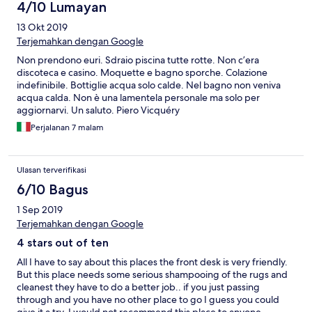
4/10 Lumayan
13 Okt 2019
Terjemahkan dengan Google
Non prendono euri. Sdraio piscina tutte rotte. Non c’era
discoteca e casino. Moquette e bagno sporche. Colazione
indefinibile. Bottiglie acqua solo calde. Nel bagno non veniva
acqua calda. Non è una lamentela personale ma solo per
aggiornarvi. Un saluto. Piero Vicquéry
Perjalanan 7 malam
Ulasan terverifikasi
6/10 Bagus
1 Sep 2019
Terjemahkan dengan Google
4 stars out of ten
All I have to say about this places the front desk is very friendly.
But this place needs some serious shampooing of the rugs and
cleanest they have to do a better job.. if you just passing
through and you have no other place to go I guess you could