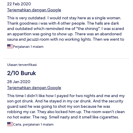
22 Feb 2020
Terjemahkan dengan Google
This is very outdated. I would not stay here as a single woman.
Thank goodness i was with 4 other people. The halls are dark
and outdated which reminded me of "the shining". I was scared
an apparition was going to show up. There was an abandoned
sauna and jacuzzi room with no working lights. Then we went to
check out the pool. It was Green. The room was a good size,
Perjalanan 1 malam
however, the blankets had holes in them. The chair in the room
also had the yellow stuffing coming out of its seams. Im happy
we only stayed for 1 night because we didn't want to be too far
Ulasan terverifikasi
from the airport. The staff was nice but there was only 2 working
staff members per shift who also worked in the restaurant so the
2/10 Buruk
front desk was often without staff. This place is fine for a cheap
28 Jan 2020
night if all else isn't available. It has a lot of potential to be a
decent hotel but its not very well taken care of.
Terjemahkan dengan Google
This time I didn’t like how I payed for two nights and me and my
son got drunk. And he stayed in my car drunk. And the security
guard said he was going to shot my son because he was
robbing my car. They also locked him up. The room wasn’t clean
no hot water. The reg. Smell nasty and it smell like cigarettes.
The only good thing was the AC .
Carla, perjalanan 1 malam