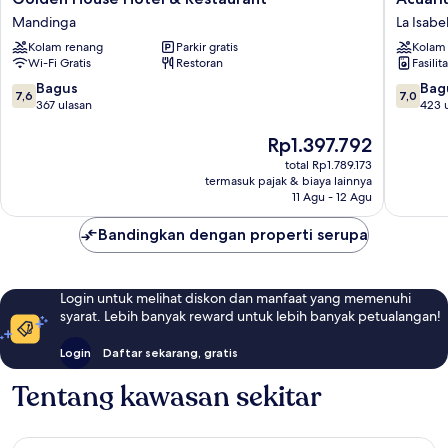
House
Suite
Mandinga
La Isabel
Hotel
Resort
Kolam renang
Parkir gratis
Kolam
&
La
Wi-Fi Gratis
Restoran
Fasilit
Restaurant
Isabelita
Mandinga
7.6
7.0
Bagus
Bag
7,6
7,0
dari
dari
367 ulasan
423 
10,
10,
Bagus,
Harga
Bagus,
Rp1.397.792
367
sekarang
423
total Rp1.789.173
ulasan
Rp1.397.792
ulasan
termasuk pajak & biaya lainnya
11 Agu - 12 Agu
Bandingkan dengan properti serupa
Login untuk melihat diskon dan manfaat yang memenuhi
syarat. Lebih banyak reward untuk lebih banyak petualangan!
Login
Daftar sekarang, gratis
Tentang kawasan sekitar