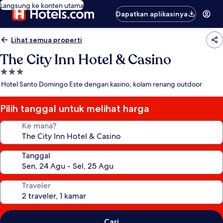
Langsung ke konten utama
Dapatkan aplikasinya
Lihat semua properti
The City Inn Hotel & Casino
Properti
bintang
Hotel Santo Domingo Este dengan kasino, kolam renang outdoor
3.0
Pilih tanggal untuk melihat harga
Ke mana?
Tanggal
Traveler
Cari