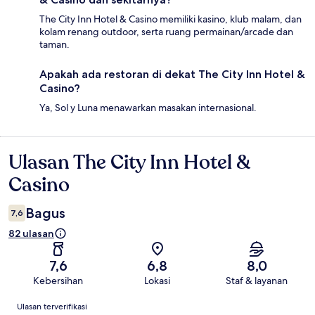
The City Inn Hotel & Casino memiliki kasino, klub malam, dan
kolam renang outdoor, serta ruang permainan/arcade dan
taman.
Apakah ada restoran di dekat The City Inn Hotel &
Casino?
Ya, Sol y Luna menawarkan masakan internasional.
Ulasan The City Inn Hotel &
Ulasan
Casino
Bagus
7,6
82 ulasan
7,6
6,8
8,0
Kebersihan
Lokasi
Staf & layanan
Ulasan
Ulasan terverifikasi