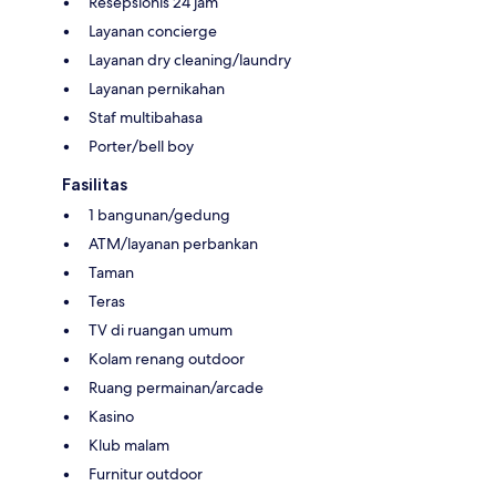
Resepsionis 24 jam
Layanan concierge
Layanan dry cleaning/laundry
Layanan pernikahan
Staf multibahasa
Porter/bell boy
Fasilitas
1 bangunan/gedung
ATM/layanan perbankan
Taman
Teras
TV di ruangan umum
Kolam renang outdoor
Ruang permainan/arcade
Kasino
Klub malam
Furnitur outdoor