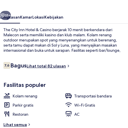
Hotel
&
belumnya
Berikutnya
Casino
35+
Ringkasan
Kamar
Lokasi
Kebijakan
The City Inn Hotel & Casino berjarak 10 menit berkendara dari
Malecon serta memiliki kasino dan klub malam. Kolam renang
outdoor merupakan spot yang menyenangkan untuk berenang,
serta tamu dapat makan di Sol y Luna, yang menyajikan masakan
internasional dan buka untuk sarapan. Fasilitas seperti bar/lounge,
teras, dan taman adalah keunggulan lainnya.
Ulasan
Bagus
7,6
Lihat total 82 ulasan
7,6 dari 10
Kolam renang outdoor
Fasilitas populer
Kolam renang
Transportasi bandara
Parkir gratis
Wi-Fi Gratis
Restoran
AC
Lihat semua