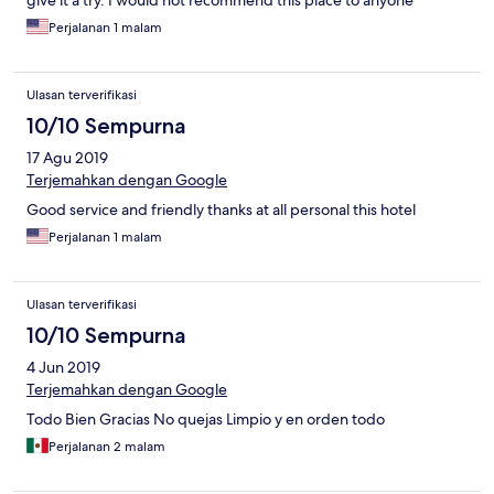
give it a try. I would not recommend this place to anyone
thinking of going with kids no no no no.
Perjalanan 1 malam
Ulasan terverifikasi
10/10 Sempurna
17 Agu 2019
Terjemahkan dengan Google
Good service and friendly thanks at all personal this hotel
Perjalanan 1 malam
Ulasan terverifikasi
10/10 Sempurna
4 Jun 2019
Terjemahkan dengan Google
Todo Bien Gracias No quejas Limpio y en orden todo
Perjalanan 2 malam