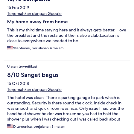
15 Feb 2019
Terjemahkan dengan Google
My home away from home
This is my third time staying here and it always gets better. I love
the breakfast and the restaraunt theirs also a club.Location is
close to everywhere we needed to be.
Stephanie, perjalanan 4 malam
Ulasan terverifikasi
8/10 Sangat bagus
15 Okt 2018
Terjemahkan dengan Google
The hotel was clean. There is parking garage to park which is
outstanding. Security is there round the clock. Inside check in
was smooth and quick. room was nice. Only issue I had was the
hand held shower holder was broken so you had to hold the
shower plus when I was checking out I was called back about
two missing towels. I told the front desk I had four towels when I
D.Lamonica, perjalanan 3 malam
arrived and turned them in only to get two towels back. The