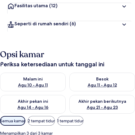
Fasilitas utama
(12)
Seperti di rumah sendiri
(6)
Opsi kamar
Periksa ketersediaan untuk tanggal ini
Periksa ketersediaan untuk malam ini Agu 10 - Agu 11
Periksa ketersediaan untuk be
Malam ini
Besok
Agu 10 - Agu 11
Agu 11 - Agu 12
Periksa ketersediaan untuk akhir pekan ini Agu 14 - Agu 16
Periksa ketersediaan untuk ak
Akhir pekan ini
Akhir pekan berikutnya
Agu 14 - Agu 16
Agu 21 - Agu 23
Filter
Semua kamar
2 tempat tidur
1 tempat tidur
tersedia
untuk
Menampilkan 3 dari 3 kamar