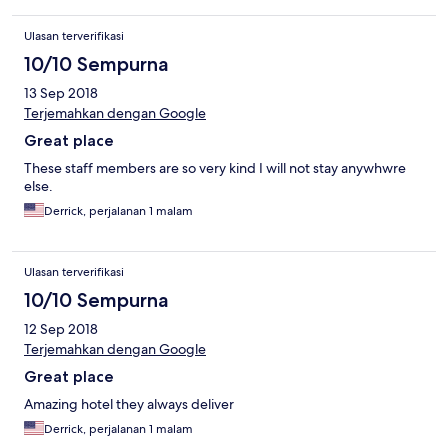
maids need to keep count on towels because if I had left they
would have charged me for the towels when it was the maids
Ulasan terverifikasi
fault. My only two gripes still doesn't take away from the hotel. I
would stay here again. Also, the music is bumping until 6 in the
10/10 Sempurna
morning. It didn't bother me though.
13 Sep 2018
Terjemahkan dengan Google
Great place
These staff members are so very kind I will not stay anywhwre
else.
Derrick, perjalanan 1 malam
Ulasan terverifikasi
10/10 Sempurna
12 Sep 2018
Terjemahkan dengan Google
Great place
Amazing hotel they always deliver
Derrick, perjalanan 1 malam