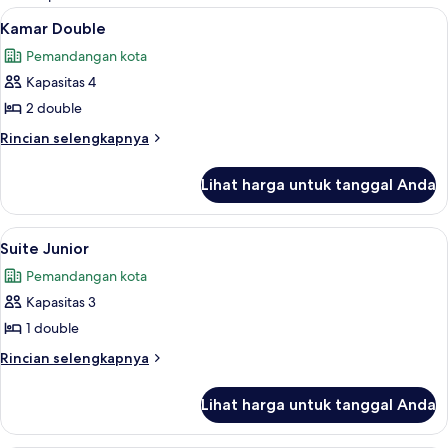
kamar
Lihat
Kamar Double | Minibar, meja kerja, ti
7
Kamar Double
semua
Pemandangan kota
foto
Kapasitas 4
untuk
Kamar
2 double
Double
Rincian
Rincian selengkapnya
lebih
lanjut
Lihat harga untuk tanggal Anda
untuk
Kamar
Double
Lihat
Suite Junior | Minibar, meja kerja, tir
9
Suite Junior
semua
Pemandangan kota
foto
Kapasitas 3
untuk
Suite
1 double
Junior
Rincian
Rincian selengkapnya
lebih
lanjut
Lihat harga untuk tanggal Anda
untuk
Suite
Junior