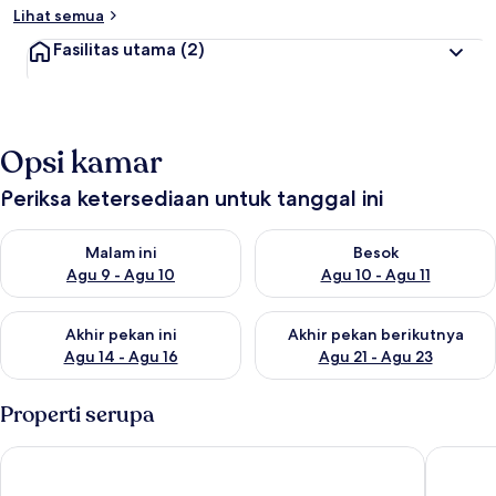
Lihat semua
Fasilitas utama
(2)
Opsi kamar
Periksa ketersediaan untuk tanggal ini
Periksa ketersediaan untuk malam ini Agu 9 - Agu 10
Periksa ketersediaan untuk be
Malam ini
Besok
Agu 9 - Agu 10
Agu 10 - Agu 11
Periksa ketersediaan untuk akhir pekan ini Agu 14 - Agu 16
Periksa ketersediaan untuk ak
Akhir pekan ini
Akhir pekan berikutnya
Agu 14 - Agu 16
Agu 21 - Agu 23
Properti serupa
Seagrove Highlands 1304
Sandy Sm