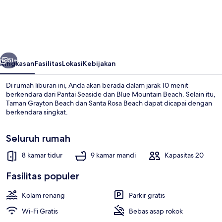
Belvedere
by
Bliss
Beach
belumnya
Berikutnya
Rentals
51+
Ringkasan
Fasilitas
Lokasi
Kebijakan
Di rumah liburan ini, Anda akan berada dalam jarak 10 menit
berkendara dari Pantai Seaside dan Blue Mountain Beach. Selain itu,
Taman Grayton Beach dan Santa Rosa Beach dapat dicapai dengan
berkendara singkat.
Seluruh rumah
8 kamar tidur
9 kamar mandi
Kapasitas 20
Rumah, Beberapa Tempat Tidur | Dapu
Fasilitas populer
Kolam renang
Parkir gratis
Wi-Fi Gratis
Bebas asap rokok