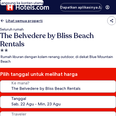
Langsung ke konten utama
Dapatkan aplikasinya
Lihat semua properti
Seluruh rumah
The Belvedere by Bliss Beach
Rentals
Properti
bintang
Rumah liburan dengan kolam renang outdoor, di dekat Blue Mountain
2.0
Beach
Pilih tanggal untuk melihat harga
Ke mana?
Tanggal
Traveler