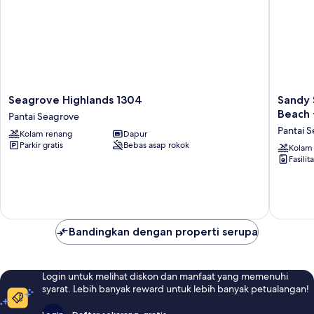
Seagrove
Sandy
Seagrove Highlands 1304
Sandy 
Highlands
Smiles
Beach 
Pantai Seagrove
1304
by
Pantai 
Kolam renang
Dapur
Pantai
Avantst
Parkir gratis
Bebas asap rokok
Seagrove
Seagrov
Kolam
Fasilit
Walk
to
Beach
+
Pool
Pantai
Bandingkan dengan properti serupa
Seagrov
Login untuk melihat diskon dan manfaat yang memenuhi
syarat. Lebih banyak reward untuk lebih banyak petualangan!