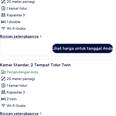
20 meter persegi
untuk
Kamar
1 kamar tidur
Standar,
Kapasitas 3
1
1 double
Tempat
Wi-Fi Gratis
Tidur
Rincian
Rincian selengkapnya
Double
lebih
lanjut
Lihat harga untuk tanggal Anda
untuk
Kamar
Standar,
Lihat
Kamar Standar, 2 Tempat Tidur Twin | B
5
1
Kamar Standar, 2 Tempat Tidur Twin
semua
Tempat
Pemandangan kota
Tidur
foto
Double
20 meter persegi
untuk
Kamar
1 kamar tidur
Standar,
Kapasitas 3
2
2 twin
Tempat
Wi-Fi Gratis
Tidur
Rincian
Rincian selengkapnya
Twin