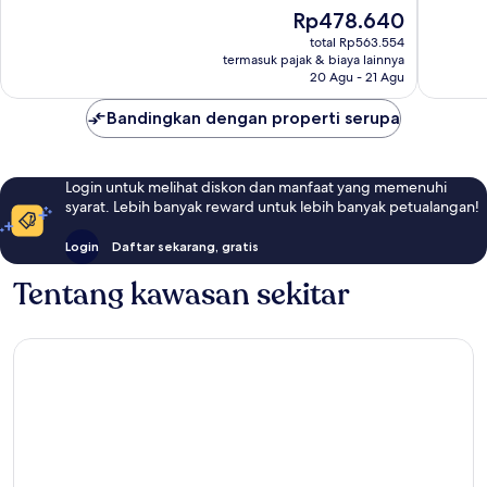
Istimewa,
Bagus,
Harga
Rp478.640
647
550
sekarang
ulasan
ulasan
total Rp563.554
Rp478.640
termasuk pajak & biaya lainnya
20 Agu - 21 Agu
Bandingkan dengan properti serupa
Login untuk melihat diskon dan manfaat yang memenuhi
syarat. Lebih banyak reward untuk lebih banyak petualangan!
Login
Daftar sekarang, gratis
Tentang kawasan sekitar