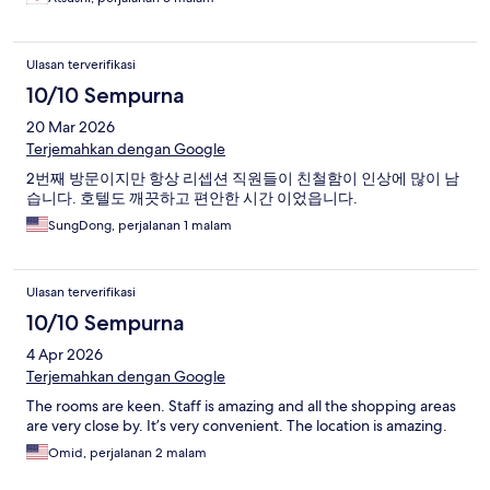
Ulasan terverifikasi
10/10 Sempurna
20 Mar 2026
Terjemahkan dengan Google
2번째 방문이지만 항상 리셉션 직원들이 친철함이 인상에 많이 남
습니다. 호텔도 깨끗하고 편안한 시간 이었읍니다.
SungDong, perjalanan 1 malam
Ulasan terverifikasi
10/10 Sempurna
4 Apr 2026
Terjemahkan dengan Google
The rooms are keen. Staff is amazing and all the shopping areas
are very close by. It’s very convenient. The location is amazing.
Omid, perjalanan 2 malam