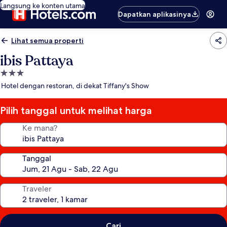
Langsung ke konten utama
Dapatkan aplikasinya
Lihat semua properti
ibis Pattaya
Properti
bintang
Hotel dengan restoran, di dekat Tiffany's Show
3.0
Pilih tanggal untuk melihat harga
Ke mana?
Tanggal
Traveler
Cari