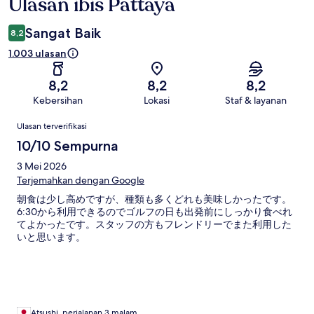
Ulasan ibis Pattaya
Ulasan
Sangat Baik
8,2
1.003 ulasan
8,2
8,2
8,2
Kebersihan
Lokasi
Staf & layanan
Ulasan
Ulasan terverifikasi
10/10 Sempurna
3 Mei 2026
Terjemahkan dengan Google
朝食は少し高めですが、種類も多くどれも美味しかったです。
6:30から利用できるのでゴルフの日も出発前にしっかり食べれ
てよかったです。スタッフの方もフレンドリーでまた利用した
いと思います。
Atsushi, perjalanan 3 malam