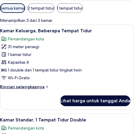
Filter
Semua kamar
2 tempat tidur
1 tempat tidur
tersedia
untuk
Menampilkan 3 dari 3 kamar
kamar
Lihat
Kamar Keluarga, Beberapa Tempat Tidur 
6
Kamar Keluarga, Beberapa Tempat Tidur
semua
Pemandangan kota
foto
31 meter persegi
untuk
Kamar
1 kamar tidur
Keluarga,
Kapasitas 4
Beberapa
1 double dan 1 tempat tidur tingkat twin
Tempat
Wi-Fi Gratis
Tidur
Rincian
Rincian selengkapnya
lebih
lanjut
Lihat harga untuk tanggal Anda
untuk
Kamar
Keluarga,
Lihat
Kamar Standar, 1 Tempat Tidur Double |
5
Beberapa
Kamar Standar, 1 Tempat Tidur Double
semua
Tempat
Pemandangan kota
Tidur
foto