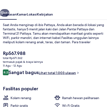
belumnya
Berikutnya
65+
Ringkasan
Kamar
Lokasi
Kebijakan
Saat Anda menginap di ibis Pattaya, Anda akan berada di lokasi yang
fantastis, hanya 5 menit jalan kaki dari Jalan Pantai Pattaya dan
Terminal 21 Pattaya. Tamu akan mendapatkan manfaat gratis seperti
WiFi, parkir mandiri, dan internet kabel.Fasilitas unggulan lainnya
meliputi kolam renang anak, teras, dan taman. Para traveler
menyukai lokasi.
Harga
Rp567.988
saat
total Rp671.362
ini
termasuk pajak & biaya lainnya
Eksterior
Rp567.988
11 Agu - 12 Agu
Ulasan
Sangat bagus
8,2
Lihat total 1.003 ulasan
8,2 dari 10
Fasilitas populer
Kolam renang
Ramah hewan peliharaan
Parkir gratis
Wi-Fi Gratis